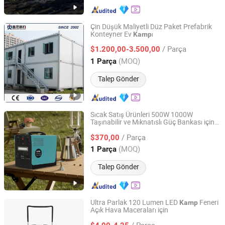
Çin Düşük Maliyetli Düz Paket Prefabrik
Konteyner Ev
ı
Kamp
Qingyun Xinmao Steel Structure Co., Ltd.
/ Parça
$1.200,00-3.500,00
Shandong, China
Fiyat 2018
(MOQ)
1 Parça
Talep Gönder
Sıcak Satış Ürünleri 500W 1000W
Taşınabilir ve Mıknatıslı Güç Bankası için
Guangdong Solarthon Technology Co., Ltd.
Dış Mekan
ı
Kamp
/ Parça
$370,00
Guangdong, China
Fiyat 2023
(MOQ)
1 Parça
Talep Gönder
Ultra Parlak 120 Lumen LED
Feneri
Kamp
Açık Hava Maceraları için
KAM SING STATIONERY & GIFT (YUYAO) CO., LTD.
/ Parça