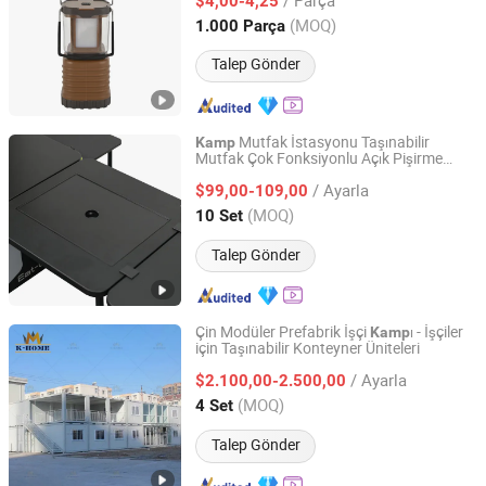
$4,00-4,25
Zhejiang, China
Fiyat 2024
(MOQ)
1.000 Parça
Talep Gönder
Mutfak İstasyonu Taşınabilir
Kamp
Mutfak Çok Fonksiyonlu Açık Pişirme
CHANGZHOU DINGANG METAL MATERIAL CO., LTD.
Ocak
/ Ayarla
$99,00-109,00
Jiangsu, China
Fiyat 2007
(MOQ)
10 Set
Talep Gönder
Çin Modüler Prefabrik İşçi
ı - İşçiler
Kamp
için Taşınabilir Konteyner Üniteleri
Henan K-Home Steel Structure Co., Ltd.
/ Ayarla
$2.100,00-2.500,00
Henan, China
Fiyat 2015
(MOQ)
4 Set
Talep Gönder