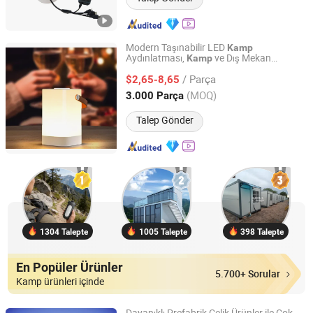
Modern Taşınabilir LED
Kamp
Aydınlatması,
ve Dış Mekan
Kamp
Fuzhou Sansheng Industry and Trade Co., Ltd.
Aktiviteleri için LED Asma Aydınlatma
/ Parça
$2,65-8,65
Fujian, China
Fiyat 2024
(MOQ)
3.000 Parça
Talep Gönder
1304 Talepte
1005 Talepte
398 Talepte
En Popüler Ürünler
5.700+ Sorular
Kamp ürünleri içinde