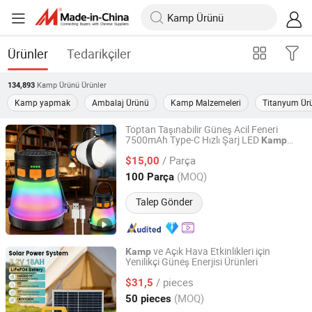
Ürünler
Tedarikçiler
Kamp Ürünü
Ürünler
134,893
Kamp yapmak
Ambalaj Ürünü
Kamp Malzemeleri
Titanyum Ür
Toptan Taşınabilir Güneş Acil Feneri
7500mAh Type-C Hızlı Şarj LED
Kamp
Wuhan Youlaixin Electronic Technology Co., Ltd.
Işığı ve Güç Çıkışı
/ Parça
$15,00
Hubei, China
Fiyat 2026
(MOQ)
100 Parça
Talep Gönder
ve Açık Hava Etkinlikleri için
Kamp
Yenilikçi Güneş Enerjisi Ürünleri
Guangdong Solarthon Technology Co., Ltd.
/ pieces
$31,5
Guangdong, China
Fiyat 2023
(MOQ)
50 pieces