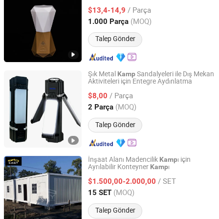
Parti Fener
/ Parça
$13,4-14,9
Fujian, China
Fiyat 2021
(MOQ)
1.000 Parça
Talep Gönder
Şık Metal
Sandalyeleri ile Dış Mekan
Kamp
Aktiviteleri için Entegre Aydınlatma
Wuhan Youlaixin Electronic Technology Co., Ltd.
/ Parça
$8,00
Hubei, China
Fiyat 2026
(MOQ)
2 Parça
Talep Gönder
İnşaat Alanı Madencilik
ı için
Kamp
Ayrılabilir Konteyner
ı
Kamp
FOSHAN SOEASY MODULAR HOUSING CO.,LTD
/ SET
$1.500,00-2.000,00
Guangdong, China
Fiyat 2018
(MOQ)
15 SET
Talep Gönder