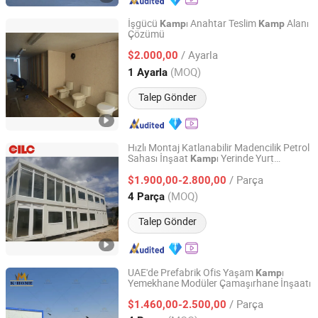
İşgücü
ı Anahtar Teslim
Alanı
Kamp
Kamp
Çözümü
Shanghai Star House Co., Ltd.
/ Ayarla
$2.000,00
Shanghai, China
Fiyat 2008
(MOQ)
1 Ayarla
Talep Gönder
Hızlı Montaj Katlanabilir Madencilik Petrol
Sahası İnşaat
ı Yerinde Yurt
Kamp
CILC Home Co., Ltd.
Konaklama Konteyner Prefabrik İşçi
/ Parça
ı
$1.900,00-2.800,00
Kamp
Shanghai, China
Fiyat 2005
(MOQ)
4 Parça
Talep Gönder
UAE'de Prefabrik Ofis Yaşam
ı
Kamp
Yemekhane Modüler Çamaşırhane İnşaatı
Henan K-Home Steel Structure Co., Ltd.
/ Parça
$1.460,00-2.500,00