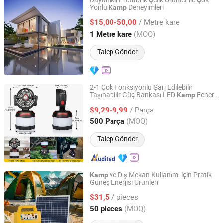
Dayanıklı Prefabrik Çelik Ürünler ile Çok
Yönlü
Deneyimleri
Kamp
Jiangsu Minwell Steel Structure Co., Ltd
/ Metre kare
$15,00-50,00
Jiangsu, China
Fiyat 2026
(MOQ)
1 Metre kare
Talep Gönder
2-1 Çok Fonksiyonlu Şarj Edilebilir
Taşınabilir Güç Bankası LED
Feneri
Kamp
Ninghai Sohot Electrical Appliances Co., Ltd.
ve Fanı, Dış Mekan Aktiviteleri için
/ Parça
Yürüyüş, Balıkçılık,
Işığı
$9,29-9,99
Kamp
Zhejiang, China
Fiyat 2026
(MOQ)
500 Parça
Talep Gönder
ve Dış Mekan Kullanımı için Pratik
Kamp
Güneş Enerjisi Ürünleri
Guangdong Solarthon Technology Co., Ltd.
/ pieces
$31,5
Guangdong, China
Fiyat 2023
(MOQ)
50 pieces