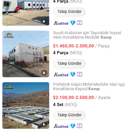
Henan, China
Fiyat 2015
(MOQ)
4 Parça
Talep Gönder
Suudi Arabistan için Taşınabilir İnşaat
Alanı Konaklama Modüler
Kamp
Henan K-Home Steel Structure Co., Ltd.
/ Parça
$1.460,00-2.500,00
Henan, China
Fiyat 2015
(MOQ)
4 Parça
Talep Gönder
Prefabrik Geçici Mobil Modüler Alan İşçi
Konaklama Kapsül
ı
Kamp
Henan K-Home Steel Structure Co., Ltd.
/ Ayarla
$2.100,00-2.500,00
Henan, China
Fiyat 2015
(MOQ)
4 Set
Talep Gönder