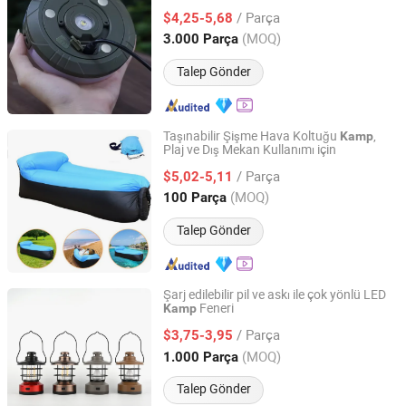
Çadır Lambası Dış Mekan
ı
Kamp
/ Parça
$4,25-5,68
Zhejiang, China
Fiyat 2026
(MOQ)
3.000 Parça
Talep Gönder
Taşınabilir Şişme Hava Koltuğu
,
Kamp
Plaj ve Dış Mekan Kullanımı için
JIAZI GROUP CO., LTD.
/ Parça
$5,02-5,11
Fujian, China
Fiyat 2026
(MOQ)
100 Parça
Talep Gönder
Şarj edilebilir pil ve askı ile çok yönlü LED
Feneri
Kamp
KAM SING STATIONERY & GIFT (YUYAO) CO., LTD.
/ Parça
$3,75-3,95
Zhejiang, China
Fiyat 2024
(MOQ)
1.000 Parça
Talep Gönder