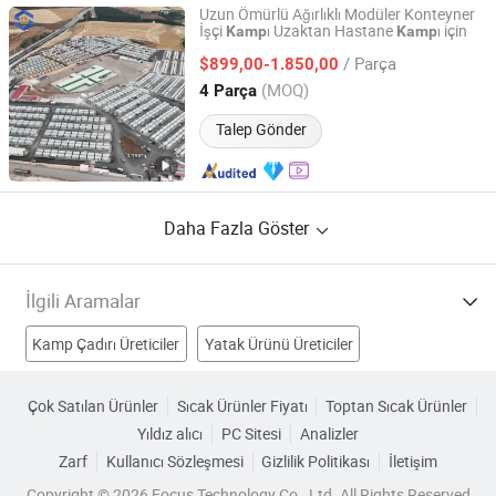
Uzun Ömürlü Ağırlıklı Modüler Konteyner
İşçi
ı Uzaktan Hastane
ı için
Kamp
Kamp
9States Modular Building Shanghai Co.,Ltd.
/ Parça
$899,00-1.850,00
Shanghai, China
Fiyat 2025
(MOQ)
4 Parça
Talep Gönder
Daha Fazla Göster
İlgili Aramalar
Kamp Çadırı Üreticiler
Yatak Ürünü Üreticiler
Kamp Çantası Üreticiler
Kamp Mobilyası Üreticiler
Çok Satılan Ürünler
Sıcak Ürünler Fiyatı
Toptan Sıcak Ürünler
Yıldız alıcı
PC Sitesi
Analizler
Kamp Sandalyesi Fabrikalar
Kamp Yatağı Fabrikalar
Zarf
Kullanıcı Sözleşmesi
Gizlilik Politikası
İletişim
Kamp Dağı Fabrikalar
Kamp Mutfak Eşyaları Fabrikalar
Copyright © 2026 Focus Technology Co., Ltd. All Rights Reserved