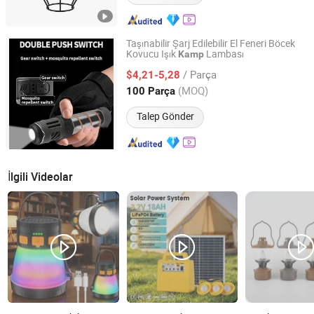
Taşınabilir Şarj Edilebilir El Feneri Böcek
Kovucu Işık
Lambası
Kamp
Ninghai Sohot Electrical Appliances Co., Ltd.
/ Parça
$4,21-5,28
Zhejiang, China
Fiyat 2026
(MOQ)
100 Parça
Talep Gönder
İlgili Videolar