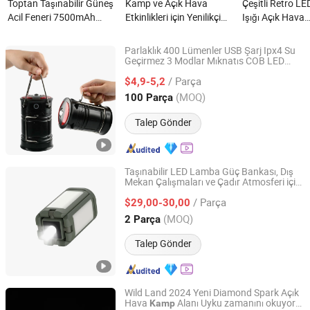
Toptan Taşınabilir Güneş
Kamp ve Açık Hava
Çeşitli Retro L
Acil Feneri 7500mAh
Etkinlikleri için Yenilikçi
Işığı Açık Hava
Type-C Hızlı Şarj LED
Güneş Enerjisi Ürünleri
Maceraları için 
Kamp Işığı ve Güç Çıkışı
nedir?
Parlaklık 400 Lümenler USB Şarj Ipx4 Su
nedir?
Geçirmez 3 Modlar Mıknatıs COB LED
Ningbo Brightenlux Electric Appliance Co., Ltd
Lambası
Kamp
/ Parça
$4,9-5,2
Zhejiang, China
Fiyat 2022
(MOQ)
100 Parça
Talep Gönder
Taşınabilir LED Lamba Güç Bankası, Dış
Mekan Çalışmaları ve Çadır Atmosferi için
Ninghai Sohot Electrical Appliances Co., Ltd.
Şarj Edilebilir, Dağcılık için Telekopik
Kamp
/ Parça
Tripod ile
$29,00-30,00
Zhejiang, China
Fiyat 2026
(MOQ)
2 Parça
Talep Gönder
Wild Land 2024 Yeni Diamond Spark Açık
Hava
Alanı Uyku zamanını okuyor
Kamp
WILD LAND OUTDOOR GEAR LTD.