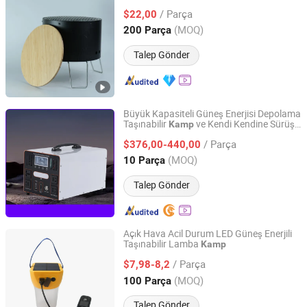
Jiangmen HC Koinen Hardware Factory
/ Parça
$22,00
(MOQ)
200 Parça
Guangdong, China
Fiyat 2019
Talep Gönder
Büyük Kapasiteli Güneş Enerjisi Depolama
Taşınabilir
ve Kendi Kendine Sürüş
Kamp
Xiamen Anzhiyan Industrial and Trade Co., Ltd.
Güç Kaynağı
/ Parça
$376,00-440,00
Fujian, China
Fiyat 2024
(MOQ)
10 Parça
Talep Gönder
Açık Hava Acil Durum LED Güneş Enerjili
Taşınabilir Lamba
Kamp
Shenzhen Power-Solution Ind Co., Limited
/ Parça
$7,98-8,2
Guangdong, China
Fiyat 2014
(MOQ)
100 Parça
Talep Gönder