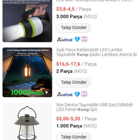
Ninghai Sohot Electrical Appliances Co., Ltd.
350lm Parlaklık 5-8h Çalışma Süresi IP44
/ Parça
İçin Derecelendirilmiş Araştırma
$3,8-4,5
Kamp
Zhejiang, China
Fiyat 2026
(MOQ)
3.000 Parça
Talep Gönder
Açık Hava Katlanabilir LED Lamba
Taşınabilir
Çadırı Lambası Kanca ile
Kamp
Wuhan Youlaixin Electronic Technology Co., Ltd.
/ Parça
$16,6-17,6
Hubei, China
Fiyat 2026
(MOQ)
2 Parça
Talep Gönder
Son Derece Taşınabilir USB Şarj Edilebilir
LED Feneri
İçin
Kamp
KAM SING STATIONERY & GIFT (YUYAO) CO., LTD.
/ Parça
$5,00-5,35
Zhejiang, China
Fiyat 2024
(MOQ)
1.000 Parça
Talep Gönder