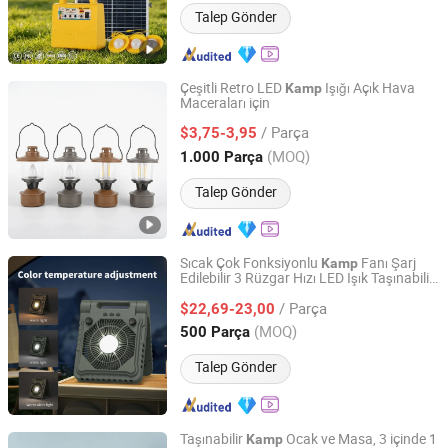
Talep Gönder
Çeşitli Retro LED
Işığı Açık Hava
Kamp
Maceraları için
KAM SING STATIONERY & GIFT (YUYAO) CO., LTD.
/ Parça
$3,75-3,95
Zhejiang, China
Fiyat 2024
(MOQ)
1.000 Parça
Talep Gönder
Sıcak Çok Fonksiyonlu
Fanı Şarj
Kamp
Edilebilir 3 Rüzgar Hızı LED Işık Taşınabilir
Ninghai Sohot Electrical Appliances Co., Ltd.
Fan Dış Mekan
ı Araba Seyahati için
Kamp
/ Parça
$22,69-23,00
Zhejiang, China
Fiyat 2026
(MOQ)
500 Parça
Talep Gönder
Taşınabilir
Ocak ve Masa, 3 içinde 1
Kamp