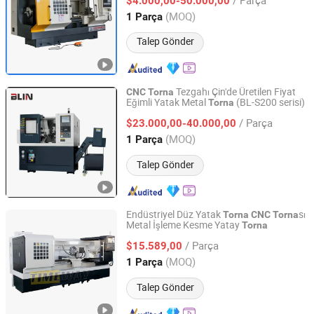
$4.000,00-50.000,00
Shandong, China
Fiyat 2016
(MOQ)
1 Parça
Talep Gönder
Tezgahı Çin'de Üretilen Fiyat
CNC
Torna
Eğimli Yatak Metal
(BL-S200 serisi)
Torna
Ningbo Blin Machinery Co., Ltd.
/ Parça
$23.000,00-40.000,00
Zhejiang, China
Fiyat 2012
(MOQ)
1 Parça
Talep Gönder
Endüstriyel Düz Yatak
sı
Torna
CNC
Torna
Metal İşleme Kesme Yatay
Torna
Zhengzhou Timeway Machine Tool Co., Ltd.
/ Parça
$15.589,00
Henan, China
Fiyat 2013
(MOQ)
1 Parça
Talep Gönder