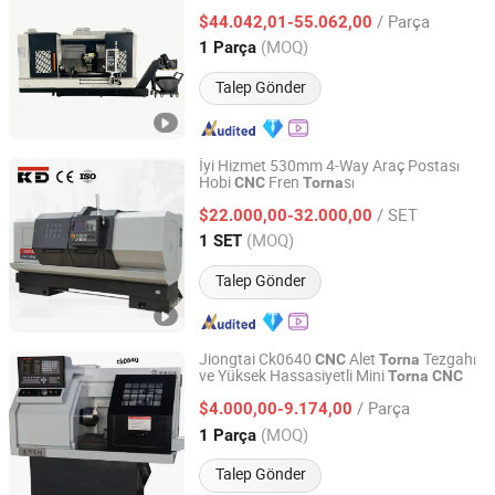
Spindle Endüstriyel Sınıf Yüksek
/ Parça
Hassasiyet Stabil Performans
$44.042,01-55.062,00
Anhui, China
Fiyat 2026
(MOQ)
1 Parça
Talep Gönder
İyi Hizmet 530mm 4-Way Araç Postası
Hobi
Fren
sı
CNC
Torna
Zhejiang Kaida Machine Tool Co., Ltd.
/ SET
$22.000,00-32.000,00
Zhejiang, China
Fiyat 2014
(MOQ)
1 SET
Talep Gönder
Jiongtai Ck0640
Alet
Tezgahı
CNC
Torna
ve Yüksek Hassasiyetli Mini
Torna
CNC
Zhejiang Jiongtai Numerical Control Equipment Co., Ltd.
/ Parça
$4.000,00-9.174,00
Zhejiang, China
Fiyat 2024
(MOQ)
1 Parça
Talep Gönder