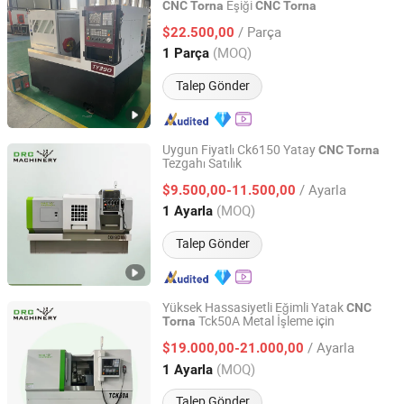
Eşiği
CNC
Torna
CNC
Torna
Luoyang Yujie Industry&Trade Co., Ltd.
/ Parça
$22.500,00
Henan, China
Fiyat 2024
(MOQ)
1 Parça
Talep Gönder
Uygun Fiyatlı Ck6150 Yatay
CNC
Torna
Tezgahı Satılık
Dalian R&C Machinery Co., Ltd.
/ Ayarla
$9.500,00-11.500,00
Liaoning, China
Fiyat 2022
(MOQ)
1 Ayarla
Talep Gönder
Yüksek Hassasiyetli Eğimli Yatak
CNC
Tck50A Metal İşleme için
Torna
Dalian R&C Machinery Co., Ltd.
/ Ayarla
$19.000,00-21.000,00
Liaoning, China
Fiyat 2022
(MOQ)
1 Ayarla
Talep Gönder