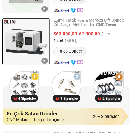
Eğimli Yatak
Merkezi Çift Spindle
Torna
Çift Güçlü Alet Taretleri
CNC
Torna
Ningbo Blin Machinery Co., Ltd.
/ set
$63.000,00-67.000,00
Zhejiang, China
Fiyat 2012
(MOQ)
1 set
Talep Gönder
4 Siparişler
3 Siparişler
2 Siparişler
En Çok Satan Ürünler
20+ Siparişler
CNC Makinesi Tezgahları içinde