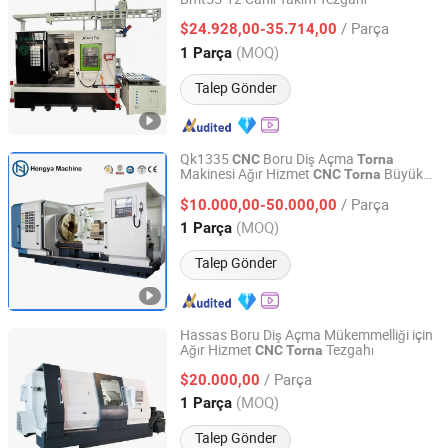
Zhejiang Jiongtai Numerical Control Equipment Co., Ltd.
/ Parça
$24.928,00-35.714,00
Zhejiang, China
Fiyat 2024
(MOQ)
1 Parça
Talep Gönder
Qk1335
Boru Diş Açma
CNC
Torna
Makinesi Ağır Hizmet
Büyük
CNC
Torna
Shandong Hengya Machine Tool Manufacturing Co., Ltd.
Mil Boğazı
Çift Chuck
CNC
Torna
Torna
/ Parça
Boru Diş Açma İçin Dört Çeneli Elektrikli
$10.000,00-50.000,00
Chuck
Shandong, China
Fiyat 2016
(MOQ)
1 Parça
Talep Gönder
Hassas Boru Diş Açma Mükemmelliği için
Ağır Hizmet
Tezgahı
CNC
Torna
Shandong Hengya Machine Tool Manufacturing Co., Ltd.
/ Parça
$20.000,00
Shandong, China
Fiyat 2016
(MOQ)
1 Parça
Talep Gönder