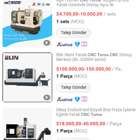
Ağır Hizmet
Tezgahı φ500
CNC
Torna
Yatak Üzerinde Dönüş Açısı ile
Shanghai Ants Machine Equipment Co., Ltd.
/ sets
$4.700,00-10.000,00
Shanghai, China
Fiyat 2023
(MOQ)
1 sets
Talep Gönder
Blin Slant Yatak
Dönüş
CNC
Torna
CNC
Merkezi (BL-S300H serisi)
Ningbo Blin Machinery Co., Ltd.
/ Parça
$100.000,00-150.000,00
Zhejiang, China
Fiyat 2012
(MOQ)
1 Parça
Talep Gönder
Dikey Endüstriyel Büyük Boy Freze İşleme
Eğimli Yatak
CNC
Torna
Guangdong Taizheng Intelligent Equipment Co., LTD
/ Parça
$18.000,00-40.000,00
Guangdong, China
Fiyat 2024
(MOQ)
1 Parça