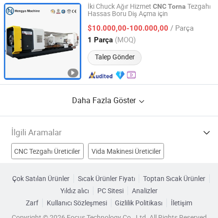
İki Chuck Ağır Hizmet
Tezgahı
CNC
Torna
Hassas Boru Diş Açma için
Shandong Hengya Machine Tool Manufacturing Co., Ltd.
/ Parça
$10.000,00-100.000,00
Shandong, China
Fiyat 2016
(MOQ)
1 Parça
Talep Gönder
Daha Fazla Göster
İlgili Aramalar
CNC Tezgahı Üreticiler
Vida Makinesi Üreticiler
Cnc Torna Üreticiler
CNC torna tezgahı işleme Üreticiler
Çok Satılan Ürünler
Sıcak Ürünler Fiyatı
Toptan Sıcak Ürünler
Yıldız alıcı
PC Sitesi
Analizler
CNC torna ürünleri Fabrikalar
CNC Hassas Torna Fabrikalar
Zarf
Kullanıcı Sözleşmesi
Gizlilik Politikası
İletişim
CNC kesim torna tezgahı Fabrikalar
Copyright © 2026 Focus Technology Co., Ltd. All Rights Reserved