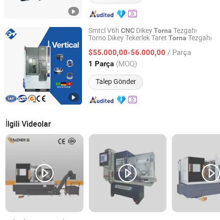
Smtcl V6h
Dikey
Tezgahı
CNC
Torna
Torno Dikey Tekerlek Taret
Tezgahı
Torna
Tongji (Dalian) International Trade Co., Ltd.
/ Parça
$55.000,00-56.000,00
Liaoning, China
Fiyat 2025
(MOQ)
1 Parça
Talep Gönder
İlgili Videolar