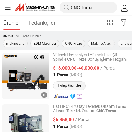
Ürünler
Tedarikçiler
CNC Torna
Ürünler
86,893
makine cnc
EDM Makinesi
CNC Freze
Makine Aracı
cnc par
Yüksek Hassasiyetli Yüksek Hızlı Çift
Spindle
Freze Dönüş İşleme Tezgahı
CNC
Guangdong Taizheng Intelligent Equipment Co., LTD
/ Parça
$18.000,00-40.000,00
Guangdong, China
Fiyat 2024
(MOQ)
1 Parça
Talep Gönder
Bst HRC24 Yatay Tekerlek Onarım
Torna
Alaşım Tekerlek Onarım
CNC
Torna
Taian Best Machinery Co., Ltd.
/ Parça
$6.858,00
Shandong, China
Fiyat 2023
(MOQ)
1 Parça