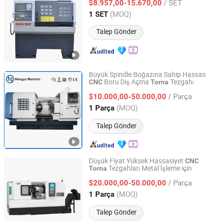
/ SET
$8.957,00-15.670,00
(MOQ)
1 SET
Zhejiang, China
Fiyat 2014
Talep Gönder
Büyük Spindle Boğazına Sahip Hassas
Boru Diş Açma
Tezgahı
CNC
Torna
Shandong Hengya Machine Tool Manufacturing Co., Ltd.
/ Parça
$10.000,00-50.000,00
Shandong, China
Fiyat 2016
(MOQ)
1 Parça
Talep Gönder
Düşük Fiyat Yüksek Hassasiyet
CNC
Tezgahları Metal İşleme için
Torna
Fukeda Intelligent Equipment (Zhejiang) Co., Ltd
/ Parça
$20.000,00-50.000,00
Zhejiang, China
Fiyat 2025
(MOQ)
1 Parça
Talep Gönder