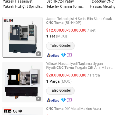
Yüksek Hassasiyetli
Bst HRC24 Yatay
Tz-550my CNC 
Yüksek Hızlı Çift Spindle
Tekerlek Onarım Torna
Hassas Metal İ
CNC Freze Dönüş İşleme
Alaşım Tekerlek Onarım
CNC Dönme Mer
Tezgahı nedir?
CNC Torna nedir?
nedir?
Japon Teknolojisi H Serisi Blin Slant Yatak
(BL-H40P)
CNC
Torna
Ningbo Blin Machinery Co., Ltd.
/ set
$12.000,00-30.000,00
Zhejiang, China
Fiyat 2012
(MOQ)
1 set
Talep Gönder
Yüksek Hassasiyetli Taşlama Uygun
Fiyatlı
Tezgahı Çift Ana Mil ve
CNC
Torna
Guangdong Taizheng Intelligent Equipment Co., LTD
Y-Ekseni ile
/ Parça
$20.000,00-60.000,00
Guangdong, China
Fiyat 2024
(MOQ)
1 Parça
Talep Gönder
DIY Metal Makine Aracı
CNC
Torna
Zhejiang Kaida Machine Tool Co., Ltd.