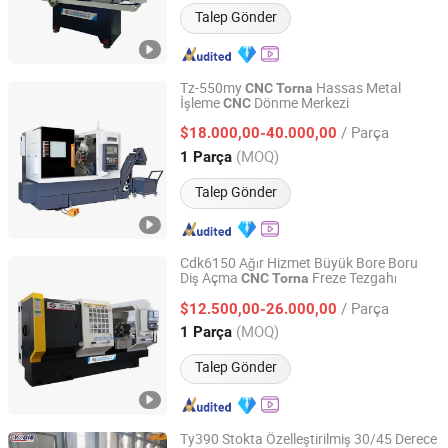
Talep Gönder
Tz-550my
Hassas Metal
CNC
Torna
İşleme
Dönme Merkezi
CNC
Guangdong Taizheng Intelligent Equipment Co., LTD
/ Parça
$18.000,00-40.000,00
Guangdong, China
Fiyat 2024
(MOQ)
1 Parça
Talep Gönder
Cdk6150 Ağır Hizmet Büyük Bore Boru
Diş Açma
Freze Tezgahı
CNC
Torna
Taian Best Machinery Co., Ltd.
/ Parça
$12.500,00-26.000,00
Shandong, China
Fiyat 2023
(MOQ)
1 Parça
Talep Gönder
Ty390 Stokta Özelleştirilmiş 30/45 Derece