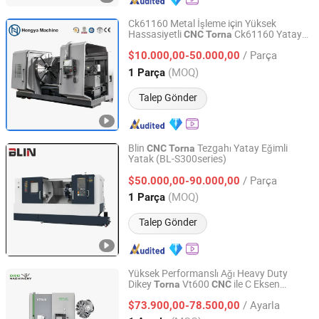
Ck61160 Metal İşleme için Yüksek
Hassasiyetli
Ck61160 Yatay
CNC
Torna
Shandong Hengya Machine Tool Manufacturing Co., Ltd.
Düz Yatak
Ağır Hizmet
CNC
Torna
CNC
/ Parça
Makineleri Dönme Makinesi
$10.000,00-50.000,00
Torna
Shandong, China
Fiyat 2016
(MOQ)
1 Parça
Talep Gönder
Blin
Tezgahı Yatay Eğimli
CNC
Torna
Yatak (BL-S300series)
Ningbo Blin Machinery Co., Ltd.
/ Parça
$50.000,00-90.000,00
Zhejiang, China
Fiyat 2012
(MOQ)
1 Parça
Talep Gönder
Yüksek Performanslı Ağı Heavy Duty
Dikey
Vt600
ile C Eksen
Torna
CNC
Dalian R&C Machinery Co., Ltd.
Toptan
/ Ayarla
$73.900,00-78.500,00