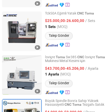
Tck50A Eğimli Yatak
CNC
Torna
Shanghai Ants Machine Equipment Co., Ltd.
/ Sets
$25.000,00-26.600,00
(MOQ)
1 Sets
Shanghai, China
Fiyat 2023
Talep Gönder
İsviçre
Sw385
İsviçre
Torna
CNC
Torna
Makinesi Metal Kesimi için
Dalian R&C Machinery Co., Ltd.
/ Ayarla
$43.700,00-45.206,00
Liaoning, China
Fiyat 2022
(MOQ)
1 Ayarla
Talep Gönder
Büyük Spindle Bore'a Sahip Yüksek
Hassasiyetli
Tezgahı Satılık
CNC
Torna
Shandong Hengya Machine Tool Manufacturing Co., Ltd.
/ Parça