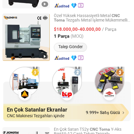
Özel Yüksek Hassasiyetli Metal
CNC
Tezgahı Metal İşleme Mükemmelliği
Torna
Guangdong Taizheng Intelligent Equipment Co., LTD
için
/ Parça
$18.000,00-40.000,00
Guangdong, China
Fiyat 2024
(MOQ)
1 Parça
Talep Gönder
En Çok Satanlar Ekranlar
9.999+ Satış Gücü
CNC Makinesi Tezgahları içinde
En Çok Satan T52y
Y-Aks
CNC
Torna
Bmt55-12 Canlı Takım Tezgahı