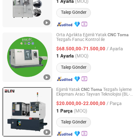
Liaoning, China
Fiyat 2022
(MOQ)
1 Ayarla
Talep Gönder
Orta Ağırlıkta Eğimli Yatak
CNC
Torna
Tezgahı Fanuc Kontrol ile
Dalian R&C Machinery Co., Ltd.
/ Ayarla
$68.500,00-71.500,00
Liaoning, China
Fiyat 2022
(MOQ)
1 Ayarla
Talep Gönder
Eğimli Yatak
Tezgahı İşleme
CNC
Torna
Ekipmanı Aracı Tayvan Teknolojisi (BL-
Ningbo Blin Machinery Co., Ltd.
S32/32T)
/ Parça
$20.000,00-22.000,00
Zhejiang, China
Fiyat 2012
(MOQ)
1 Parça
Talep Gönder