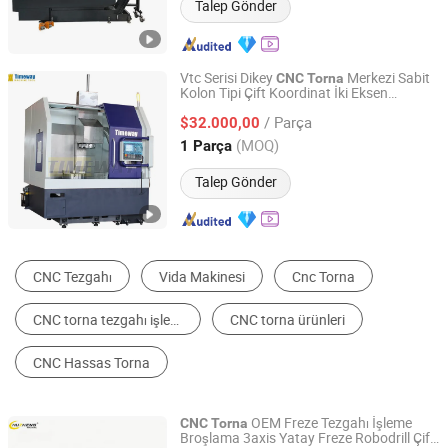
Talep Gönder
Vtc Serisi Dikey
Merkezi Sabit
CNC
Torna
Kolon Tipi Çift Koordinat İki Eksen
Zhengzhou Timeway Machine Tool Co., Ltd.
Bağlantılı (Dikey
Makinesi)
CNC
/ Parça
$32.000,00
Henan, China
Fiyat 2013
(MOQ)
1 Parça
Talep Gönder
CNC Makinesi Tezgahları
Torna
Metal İşleme Makine Parçaları
Ahşap Torna
Frezeleme Makinesi
Diğer Metal işleme Makineleri
OEM Freze Tezgahı İşleme
CNC
Torna
Broşlama 3axis Yatay Freze Robodrill Çift
Xuancheng Huzheng Machinery Trading Co., Ltd.