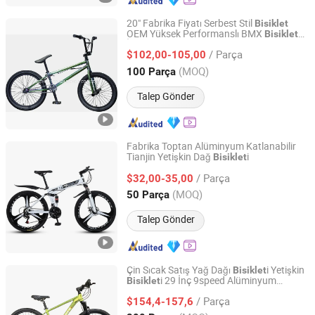
20" Fabrika Fiyatı Serbest Stil
Bisiklet
OEM Yüksek Performanslı BMX
Bisiklet
Hangzhou Yongdi Bicycle Co., Ltd.
İleri Düzey Sürücüler için Hileler ile CE
/ Parça
Sokak Gençleri
i
$102,00-105,00
Bisiklet
Zhejiang, China
Fiyat 2013
(MOQ)
100 Parça
Talep Gönder
Fabrika Toptan Alüminyum Katlanabilir
Tianjin Yetişkin Dağ
i
Bisiklet
Good Seller Co., Ltd
/ Parça
$32,00-35,00
Zhejiang, China
Fiyat 2010
(MOQ)
50 Parça
Talep Gönder
Çin Sıcak Satış Yağ Dağı
i Yetişkin
Bisiklet
i 29 İnç 9speed Alüminyum
Bisiklet
Tianjin Bimotech Co., Ltd
Malzeme Renkli Tasarım
/ Parça
$154,4-157,6