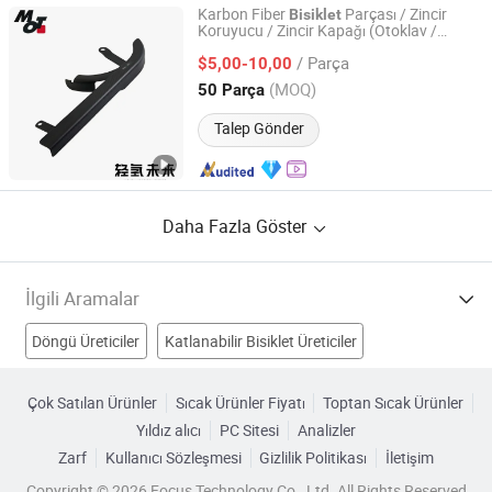
Karbon Fiber
Parçası / Zincir
Bisiklet
Koruyucu / Zincir Kapağı (Otoklav /
Hangzhou Light Hydrogen Future Technology Co., Ltd.
PPCM)
/ Parça
$5,00-10,00
Zhejiang, China
Fiyat 2026
(MOQ)
50 Parça
Talep Gönder
Daha Fazla Göster
İlgili Aramalar
Döngü Üreticiler
Katlanabilir Bisiklet Üreticiler
Spor Motosiklet Üreticiler
Elektrikli Bisiklet Üreticiler
Çok Satılan Ürünler
Sıcak Ürünler Fiyatı
Toptan Sıcak Ürünler
Yıldız alıcı
PC Sitesi
Analizler
Katlanabilir Bisiklet Fabrikalar
Dağ Bisikleti Fabrikalar
Zarf
Kullanıcı Sözleşmesi
Gizlilik Politikası
İletişim
Katlanabilir Elektrikli Bisikletler Fabrikalar
Copyright © 2026 Focus Technology Co., Ltd. All Rights Reserved