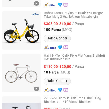
Rahat Kamu Paylaşım
i Entegre
Bisiklet
Tekerlek İç 3 Hız ile Uzun Mesafe için
Tianjin Yuandong Lanjian Technology Co., Ltd.
/ Parça
$305,00-310,00
Tianjin, China
Fiyat 2026
(MOQ)
100 Parça
Talep Gönder
Hafif Hi-Ten Çelik Fixie Pist Yarış
i
Bisiklet
Hız Tutkunları için
Wuxi Jiangding Trading Co., Ltd
/ Parça
$110,00-120,00
Jiangsu, China
Fiyat 2023
(MOQ)
10 Parça
Talep Gönder
27.5&29 Hidrolik Disk Frenli Güçlü Dağ
i ve 1*10 Vitesli
Bisiklet
Bisiklet
Tianjin Sihaihengtong Bicycle Co., Ltd.
/ Parça