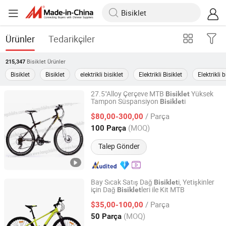
Ürünler
Tedarikçiler
Bisiklet
Ürünler
215,347
Bisiklet
Bisiklet
elektrikli bisiklet
Elektrikli Bisiklet
Elektrikli b
27.5"Alloy Çerçeve MTB
Yüksek
Bisiklet
Tampon Süspansiyon
i
Bisiklet
Hebei Hongchi Bicycles Co., Ltd
/ Parça
$80,00-300,00
Hebei, China
Fiyat 2014
(MOQ)
100 Parça
Talep Gönder
Bay Sıcak Satış Dağ
i, Yetişkinler
Bisiklet
için Dağ
leri ile Kit MTB
Bisiklet
Hebei Hongchi Bicycles Co., Ltd
/ Parça
$35,00-100,00
Hebei, China
Fiyat 2014
(MOQ)
50 Parça