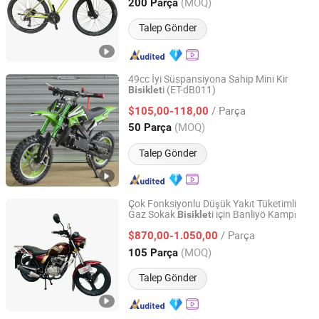
Tianjin, China
Fiyat 2025
(MOQ)
200 Parça
Talep Gönder
49cc İyi Süspansiyona Sahip Mini Kir
i (ET-dB011)
Bisiklet
Yongkang Guihou Industry and Trade Co., Ltd.
/ Parça
$105,00-118,00
Zhejiang, China
Fiyat 2017
(MOQ)
50 Parça
Talep Gönder
Çok Fonksiyonlu Düşük Yakıt Tüketimli
Gaz Sokak
i için Banliyö Kampı
Bisiklet
Guangdong Guanghanwei New Energy Co., Ltd.
/ Parça
$870,00-1.050,00
Guangdong, China
Fiyat 2025
(MOQ)
105 Parça
Talep Gönder