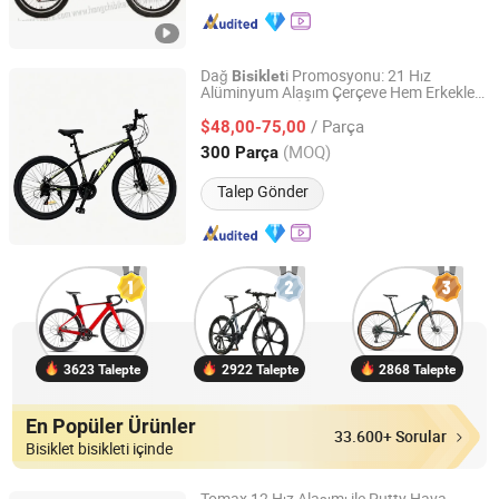
Dağ
i Promosyonu: 21 Hız
Bisiklet
Alüminyum Alaşım Çerçeve Hem Erkekler
Hebei Hongchi Bicycles Co., Ltd
Hem Kadınlar İçin
/ Parça
$48,00-75,00
Hebei, China
Fiyat 2014
(MOQ)
300 Parça
Talep Gönder
3623 Talepte
2922 Talepte
2868 Talepte
En Popüler Ürünler
33.600+ Sorular
Bisiklet bisikleti içinde