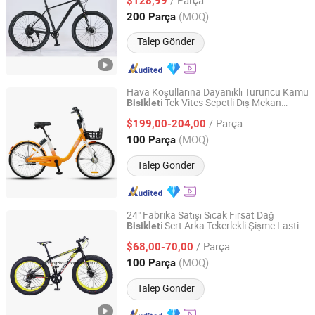
$128,99
Tianjin, China
Fiyat 2017
(MOQ)
200 Parça
Talep Gönder
Hava Koşullarına Dayanıklı Turuncu Kamu
i Tek Vites Sepetli Dış Mekan
Bisiklet
Tianjin Yuandong Lanjian Technology Co., Ltd.
Kiralama için
/ Parça
$199,00-204,00
Tianjin, China
Fiyat 2026
(MOQ)
100 Parça
Talep Gönder
24" Fabrika Satışı Sıcak Fırsat Dağ
i Sert Arka Tekerlekli Şişme Lastik
Bisiklet
Hangzhou Yongdi Bicycle Co., Ltd.
CE ile Çocuklar için Kar
i
Bisiklet
Bisiklet
/ Parça
$68,00-70,00
Zhejiang, China
Fiyat 2013
(MOQ)
100 Parça
Talep Gönder