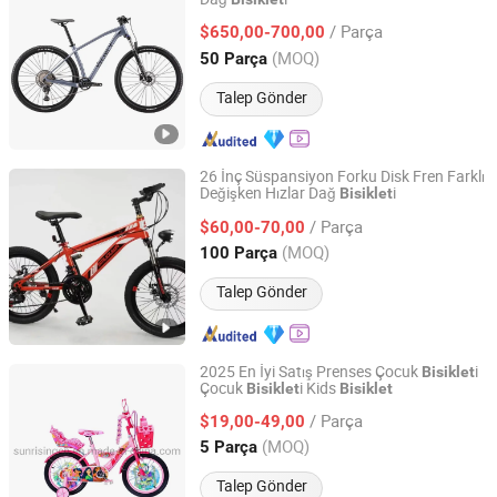
Dongguan Keteles Outdoor Sporting Goods Co., Ltd.
/ Parça
$650,00-700,00
Guangdong, China
Fiyat 2025
(MOQ)
50 Parça
Talep Gönder
26 İnç Süspansiyon Forku Disk Fren Farklı
Değişken Hızlar Dağ
i
Bisiklet
Guangzong Shuanglong Bicycle Industry Co., Ltd.
/ Parça
$60,00-70,00
Hebei, China
Fiyat 2018
(MOQ)
100 Parça
Talep Gönder
2025 En İyi Satış Prenses Çocuk
i
Bisiklet
Çocuk
i Kids
Bisiklet
Bisiklet
Pingxiang Songma Children's Toys Co., Ltd
/ Parça
$19,00-49,00
Hebei, China
Fiyat 2024
(MOQ)
5 Parça
Talep Gönder