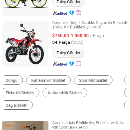
Talep Gönder
Dayanıklı Düşük Sıcaklık Dayanıklı Benzinli
180cc Kir
i için Vadi
Bisiklet
Guangdong Guanghanwei New Energy Co., Ltd.
/ Parça
$750,00-1.050,00
Guangdong, China
Fiyat 2025
(MOQ)
84 Parça
Talep Gönder
Elektrikli Bisiklet
Dağ Bisikleti
Arazi Motosikleti
Elektrikli Üç Tekerlekli Bisiklet
Yardımcı Bisiklet
Yol Bisikleti
Çocuklar için
ler, Erkekler ve Kızlar
Bisiklet
için Spor
leri
Bisiklet
Ecool Trading Co., Ltd.