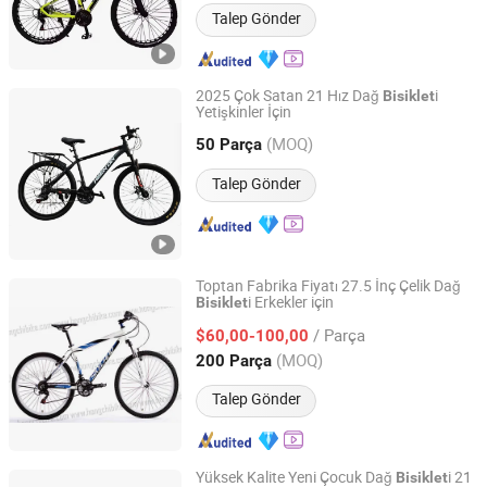
Talep Gönder
2025 Çok Satan 21 Hız Dağ
i
Bisiklet
Yetişkinler İçin
Hebei Hongchi Bicycles Co., Ltd
(MOQ)
50 Parça
Hebei, China
Fiyat 2014
Talep Gönder
Toptan Fabrika Fiyatı 27.5 İnç Çelik Dağ
i Erkekler için
Bisiklet
Hebei Hongchi Bicycles Co., Ltd
/ Parça
$60,00-100,00
Hebei, China
Fiyat 2014
(MOQ)
200 Parça
Talep Gönder
Yüksek Kalite Yeni Çocuk Dağ
i 21
Bisiklet