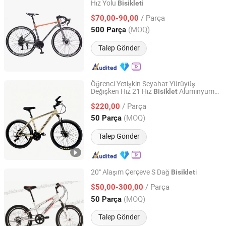
Hız Yolu
i
Bisiklet
Hebei Hongchi Bicycles Co., Ltd
/ Parça
$70,00-90,00
Hebei, China
Fiyat 2014
(MOQ)
500 Parça
Talep Gönder
Öğrenci Yetişkin Seyahat Yürüyüş
Değişken Hız 21 Hız
Alüminyum
Bisiklet
Hebei Hongchi Bicycles Co., Ltd
Alaşım Kadro 26 İnç Dağ
i
Bisiklet
/ Parça
$220,00
Hebei, China
Fiyat 2014
(MOQ)
50 Parça
Talep Gönder
20" Alaşım Çerçeve S Dağ
i
Bisiklet
Hebei Hongchi Bicycles Co., Ltd
/ Parça
$50,00-300,00
(MOQ)
50 Parça
Hebei, China
Fiyat 2014
Talep Gönder