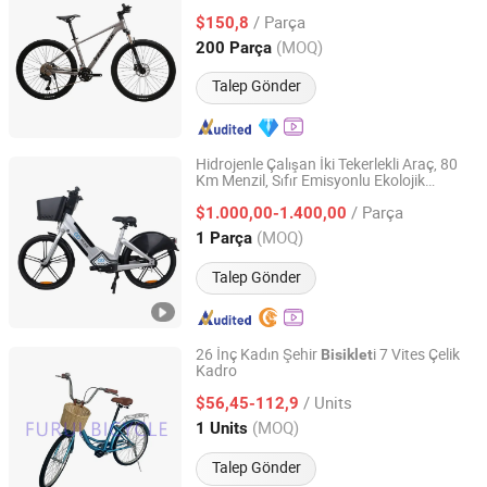
Company
/ Parça
$150,8
(MOQ)
200 Parça
Tianjin, China
Fiyat 2019
Talep Gönder
Hidrojenle Çalışan İki Tekerlekli Araç, 80
Km Menzil, Sıfır Emisyonlu Ekolojik
Hyvitech New Energy Technology Co., Ltd.
Bisiklet
/ Parça
$1.000,00-1.400,00
Hubei, China
Fiyat 2025
(MOQ)
1 Parça
Talep Gönder
26 İnç Kadın Şehir
i 7 Vites Çelik
Bisiklet
Kadro
Bengbu Furui Electromechanical Technology Co., Ltd.
/ Units
$56,45-112,9
Anhui, China
Fiyat 2024
(MOQ)
1 Units
Talep Gönder