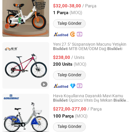
/ Parça
$32,00-38,00
Guangdong, China
Fiyat 2013
(MOQ)
1 Parça
Talep Gönder
Yeni 27.5" Süspansiyon Macunu Yetişkin
i MTB OEM/ODM Dağ
i
Bisiklet
Bisiklet
Bengbu Furui Electromechanical Technology Co., Ltd.
/ Units
$238,00
Anhui, China
Fiyat 2024
(MOQ)
200 Units
Talep Gönder
Hava Koşullarına Dayanıklı Mavi Kamu
i Üçüncü Vites Dış Mekan
Bisiklet
Bisiklet
Tianjin Yuandong Lanjian Technology Co., Ltd.
İstasyonları için
/ Parça
$272,00-277,00
Tianjin, China
Fiyat 2026
(MOQ)
100 Parça
Talep Gönder