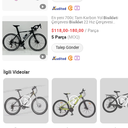
En yeni 700c Tam Karbon Yol
i
Bisiklet
Çerçevesi
22 Hız Çerçevesi
Bisiklet
Pingxiang Songma Children's Toys Co., Ltd
Hidrolik Hafif Çakıl
i
Bisiklet
/ Parça
$118,00-180,00
Hebei, China
Fiyat 2024
(MOQ)
5 Parça
Talep Gönder
İlgili Videolar