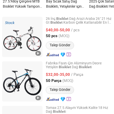
27.5"Alloy Çerçeve MTB
Bay Sıcak Satış Dağ
2025 Çok Satan
Bisiklet Yüksek Tampon
Bisikleti, Yetişkinler için
Dağ Bisikleti Yet
Süspansiyon Bisikleti
Dağ Bisikletleri ile Kit MTB
İçin nedir?
nedir?
nedir?
26 İnç
Dağ Arazi Araba 26" 21 Hız
Bisiklet
Gt
Karbon Çelik Katlanabilir En İyi
Bisiklet
Hebei Yimei Bike Co., Ltd.
Kalite Uygun Fiyatlı Dağ
i
Bisiklet
/ pcs
$40,00-50,00
Tianjin, China
Fiyat 2020
(MOQ)
50 pcs
Talep Gönder
Fabrika Fiyatı Çin Alüminyum Deore
Yetişkin
Dağ
i
Bisiklet
Bisiklet
Good Seller Co., Ltd
/ Parça
$32,00-35,00
Zhejiang, China
Fiyat 2010
(MOQ)
50 Parça
Talep Gönder
Tomax 27.5 Alaşım Yüksek Kalite 18 Hız
Dağ
i
Bisiklet
Guo Da (Tianjin) Technology Development Incorporated