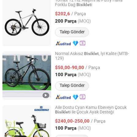
Tomax 12 Hız Alaşımı ile Putty Hava
Forklu Dağ
i
Bisiklet
Guo Da (Tianjin) Technology Development Incorporated
Company
/ Parça
$202,6
(MOQ)
200 Parça
Tianjin, China
Fiyat 2019
Talep Gönder
Normal Askısız
, İyi Kalite (MTB-
Bisiklet
129)
Tianjin Sihaihengtong Bicycle Co., Ltd.
/ Parça
$50,00-90,00
Tianjin, China
Fiyat 2017
(MOQ)
100 Parça
Talep Gönder
Aile Dostu Cyan Kamu Ebeveyn Çocuk
i ile Çocuk Ayak Desteği
Bisiklet
Tianjin Yuandong Lanjian Technology Co., Ltd.
/ Parça
$240,00-250,00
Tianjin, China
Fiyat 2026
(MOQ)
100 Parça