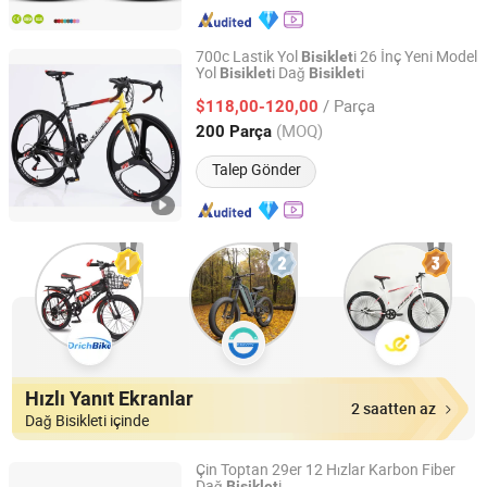
700c Lastik Yol
i 26 İnç Yeni Model
Bisiklet
Yol
i Dağ
i
Bisiklet
Bisiklet
Xingtai Jinqi Toys Co., Ltd.
/ Parça
$118,00-120,00
Hebei, China
Fiyat 2020
(MOQ)
200 Parça
Talep Gönder
Hızlı Yanıt Ekranlar
2 saatten az
Dağ Bisikleti içinde
Çin Toptan 29er 12 Hızlar Karbon Fiber
Dağ
i
Bisiklet