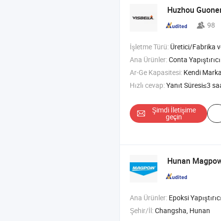
Huzhou Guoneng
98
İşletme Türü:
Üretici/Fabrika ve T
Ana Ürünler:
Conta Yapıştırıcı , UV Işık Yapıştırıcı , Deri Onarım ve Yenileme
Ar-Ge Kapasitesi:
Kendi Mark
Hızlı cevap:
Yanıt Süresi≤3 sa
Şimdi İletişime
geçin
Hunan Magpow 
Ana Ürünler:
Epoksi Yapıştırıcı , 502 Süper Yapıştırıcı , PVC Yapıştırıc
Şehir/İl:
Changsha, Hunan