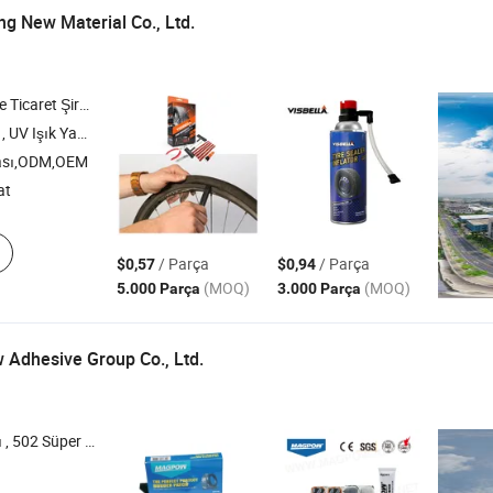
 New Material Co., Ltd.
icaret Şirketi
 Kiti , Epoksi ve Macun , Far Yenileme Kiti
ası,ODM,OEM
at
/ Parça
/ Parça
$0,57
$0,94
(MOQ)
(MOQ)
5.000 Parça
3.000 Parça
Adhesive Group Co., Ltd.
ı , Conta Yapıştırıcı , Silikon Sızdırmazlık