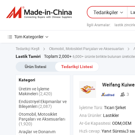
Tedarikçiler
İlgili Aramalar:
lastik zincirle
Tüm Kategoriler
Tedarikçi Keşfi
Otomobil, Motosiklet Parçaları ve Aksesuarları
Toplam 2,000+
Lastik Tamiri
6,000+ ürünle birlikte bulunan üreticiler
Ürün listesi
Tedarikçi Listesi
Kategori
Weifang Kuiwe
Üretim ve İşleme
Makineleri
(2,420)
3
Endüstriyel Ekipmanlar ve
Bileşenleri
(2,087)
İşletme Türü:
Ticari Şirket
Otomobil, Motosiklet
Ana Ürünler:
Lastikler
Parçaları ve Aksesuarları
Ar-Ge Kapasitesi:
ODM,OEM
(1,920)
Hızlı cevap:
Yanıt Süresi≤3 sa
Araçlar ve Donanım