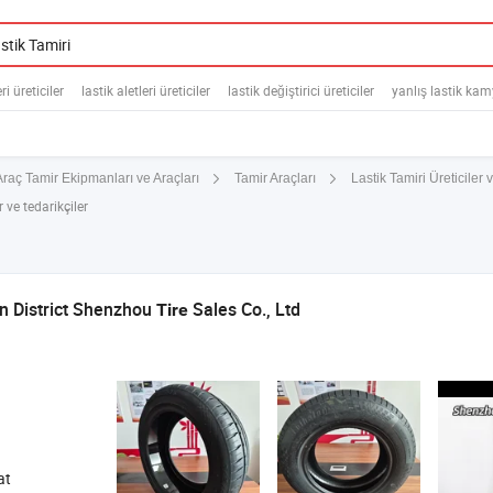
ri üreticiler
lastik aletleri üreticiler
lastik değiştirici üreticiler
yanlış lastik kam
Lastik Tamiri Üreticiler 
Araç Tamir Ekipmanları ve Araçları
Tamir Araçları
 ve tedarikçiler
n District Shenzhou
Sales Co., Ltd
Tire
at