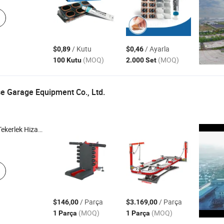
/ Kutu
/ Ayarla
$0,89
$0,46
(MOQ)
(MOQ)
100 Kutu
2.000 Set
e Garage Equipment Co., Ltd.
 Tekerlek Dengeleyici , Araç Tanı Tarayıcı
/ Parça
/ Parça
$146,00
$3.169,00
(MOQ)
(MOQ)
1 Parça
1 Parça