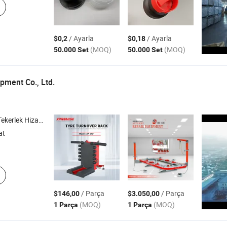
/ Ayarla
/ Ayarla
$0,2
$0,18
(MOQ)
(MOQ)
50.000 Set
50.000 Set
ipment Co., Ltd.
 Tekerlek Dengeleyici , Araç Tanı Tarayıcı
at
/ Parça
/ Parça
$146,00
$3.050,00
(MOQ)
(MOQ)
1 Parça
1 Parça