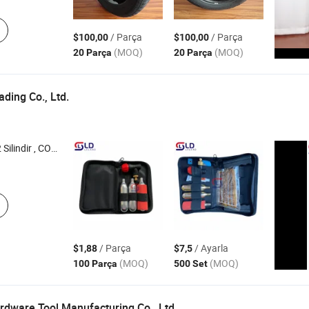
/ Parça
/ Parça
$100,00
$100,00
(MOQ)
(MOQ)
20 Parça
20 Parça
ding Co., Ltd.
A/C Drenaj Tabancası , CO2 Enjeksiyon
/ Parça
/ Ayarla
$1,88
$7,5
(MOQ)
(MOQ)
100 Parça
500 Set
rdware Tool Manufacturing Co., Ltd.