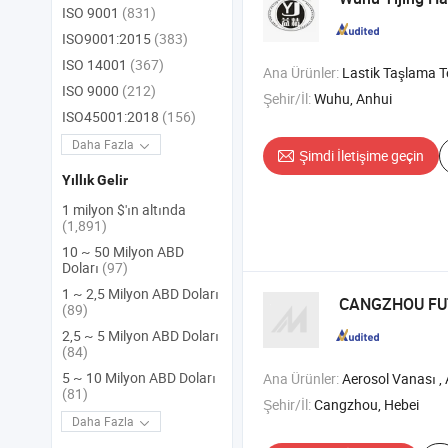
ISO 9001
(831)
ISO9001:2015
(383)
ISO 14001
(367)
Ana Ürünler:
Lastik Taşlama T
ISO 9000
(212)
Şehir/İl:
Wuhu, Anhui
ISO45001:2018
(156)
Daha Fazla
Şimdi İletişime geçin
Yıllık Gelir
1 milyon $'ın altında
(1,891)
10 ~ 50 Milyon ABD
Doları
(97)
1 ~ 2,5 Milyon ABD Doları
CANGZHOU FUT
(89)
2,5 ~ 5 Milyon ABD Doları
(84)
5 ~ 10 Milyon ABD Doları
Ana Ürünler:
Aerosol Vanası , Aerosol Sprey Vanası , Torba Üzerinde Va
(81)
Şehir/İl:
Cangzhou, Hebei
Daha Fazla