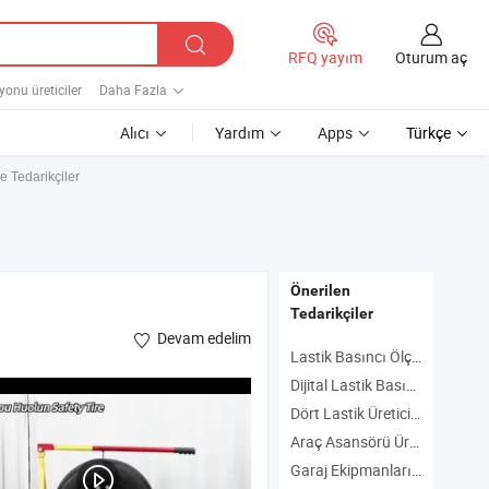
Oturum aç
RFQ yayım
yonu üreticiler
Daha Fazla
Alıcı
Yardım
Apps
Türkçe
ve Tedarikçiler
Önerilen
Tedarikçiler
Devam edelim
Lastik Basıncı Ölçer Üreticiler
Dijital Lastik Basıncı Ölçer Üreticiler
Dört Lastik Üreticiler
Araç Asansörü Üreticiler
Garaj Ekipmanları Üreticiler