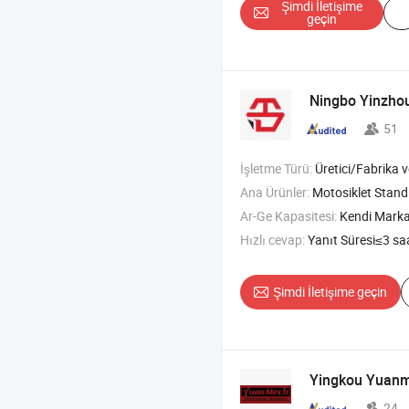
Şimdi İletişime
geçin
Ningbo Yinzho
51
İşletme Türü:
Üretici/Fabrika v
Ana Ürünler:
Motosiklet Standı 
Ar-Ge Kapasitesi:
Kendi Mark
Hızlı cevap:
Yanıt Süresi≤3 sa
Şimdi İletişime geçin
Yingkou Yuanm
24