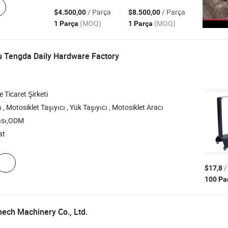
/ Parça
/ Parça
$4.500,00
$8.500,00
(MOQ)
(MOQ)
1 Parça
1 Parça
u Tengda Daily Hardware Factory
e Ticaret Şirketi
, Motosiklet Taşıyıcı , Yük Taşıyıcı , Motosiklet Aracı
ası,ODM
at
/
$17,8
100 Pa
ech Machinery Co., Ltd.