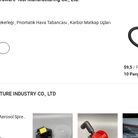
ekerleği , Pnömatik Hava Tabancası , Karbür Matkap Uçları
/ 
$9,5
10 Par
URE INDUSTRY CO., LTD
na , Aerosol Kapağı , Bir İnç Ölçülü Vana