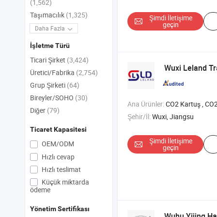
(1,562)
Taşımacılık
(1,325)
Şimdi İletişime
geçin
Daha Fazla
İşletme Türü
Ticari Şirket
(3,424)
Wuxi Leland Tra
Üretici/Fabrika
(2,754)
Grup Şirketi
(64)
Bireyler/SOHO
(30)
Ana Ürünler:
CO2 Kartuş , CO2 Silindir , CO2 Bisiklet Şişirici , 
Diğer
(79)
Şehir/İl:
Wuxi, Jiangsu
Ticaret Kapasitesi
Şimdi İletişime
OEM/ODM
geçin
Hızlı cevap
Hızlı teslimat
Küçük miktarda
ödeme
Yönetim Sertifikası
Wuhu Yijing Ha