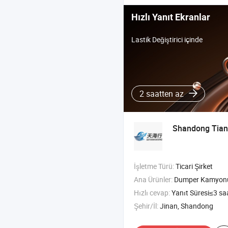
Hızlı Yanıt Ekranlar
Lastik Değiştirici içinde
2 saatten az
Shandong Tianh
İşletme Türü:
Ticari Şirket
Ana Ürünler:
Dumper Kamyonu , Ağır Kamyon , Tanker
Hızlı cevap:
Yanıt Süresi≤3 sa
Şehir/İl:
Jinan, Shandong