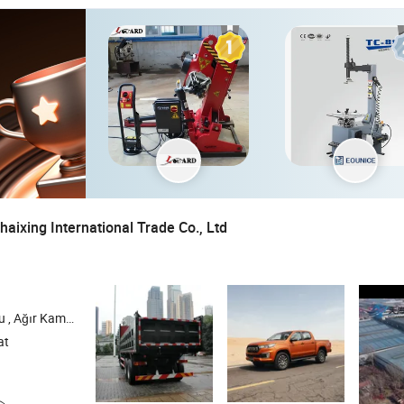
aixing International Trade Co., Ltd
 , Tipper , Römork Kamyonu
at