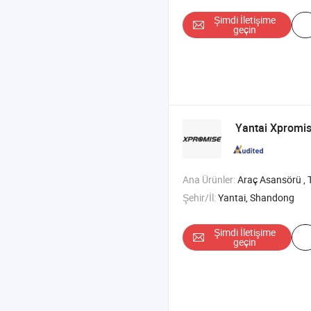
Şimdi İletişime
geçin
Yantai Xpromis
Ana Ürünler:
Araç Asansörü , Tekerlek Hizalayıcı , Lastik Değiştirici ,
Şehir/İl:
Yantai, Shandong
Şimdi İletişime
geçin