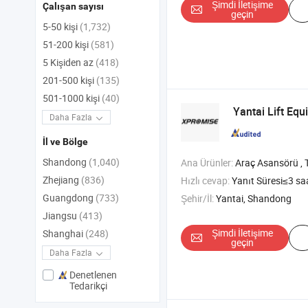
Şimdi İletişime
Çalışan sayısı
geçin
5-50 kişi
(1,732)
51-200 kişi
(581)
5 Kişiden az
(418)
201-500 kişi
(135)
501-1000 kişi
(40)
Yantai Lift Equ
Daha Fazla
İl ve Bölge
Shandong
(1,040)
Ana Ürünler:
Araç Asansörü , Tekerlek Hizalayıcı , Lastik Değiştirici ,
Zhejiang
(836)
Hızlı cevap:
Yanıt Süresi≤3 sa
Guangdong
(733)
Şehir/İl:
Yantai, Shandong
Jiangsu
(413)
Şimdi İletişime
Shanghai
(248)
geçin
Daha Fazla
Denetlenen
Tedarikçi