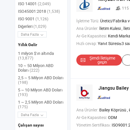
ISO 14001
(2,049)
115
ISO45001:2018
(1,538)
ISO 9001
(1,126)
İşletme Türü:
Üretici/Fabrika ve T
Diğerleri
(1,029)
Ana Ürünler:
İletim Kulesi , İletişim Kulesi , Telekom Kulesi ,
Daha Fazla
Ar-Ge Kapasitesi:
Kendi Mark
Hızlı cevap:
Yanıt Süresi≤3 sa
Yıllık Gelir
1 milyon $'ın altında
Şimdi İletişime
(13,877)
geçin
10 ~ 50 Milyon ABD
Doları
(222)
2,5 ~ 5 Milyon ABD Doları
(198)
Jiangsu Bailey
5 ~ 10 Milyon ABD Doları
(193)
1 ~ 2,5 Milyon ABD Doları
(175)
Ana Ürünler:
Bailey Köprüsü , Çelik Köprü , Köprü , P
Daha Fazla
Ar-Ge Kapasitesi:
ODM
Yönetim Sertifikası:
ISO9001:
Çalışan sayısı