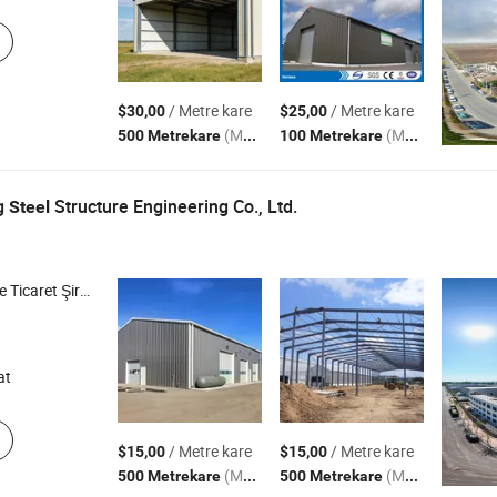
/ Metre kare
/ Metre kare
$30,00
$25,00
(MOQ)
(MOQ)
500 Metrekare
100 Metrekare
g
Structure Engineering Co., Ltd.
Steel
icaret Şirketi
at
/ Metre kare
/ Metre kare
$15,00
$15,00
(MOQ)
(MOQ)
500 Metrekare
500 Metrekare