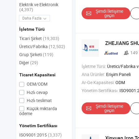
Elektrik ve Elektronik
(4,397)
Şimdi İletişime
geçin
Daha Fazla
İşletme Türü
Ticari Şirket
(19,303)
ZHEJIANG SHU
Üretici/Fabrika
(12,502)
149
Grup Şirketi
(119)
Diğer
(29)
İşletme Türü:
Üretici/Fabrika ve T
Ana Ürünler:
Erişim Paneli
Ticaret Kapasitesi
Ar-Ge Kapasitesi:
ODM
OEM/ODM
Yönetim Sertifikası:
ISO9001:
Hızlı cevap
Hızlı teslimat
Şimdi İletişime
Küçük miktarda
geçin
ödeme
Yönetim Sertifikası
ISO9001:2015
(3,337)
Xinyuan Iron T