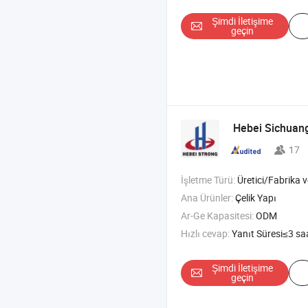
Şimdi İletişime
geçin
Hebei Sichuan
17
İşletme Türü:
Üretici/Fabrika ve T
Ana Ürünler:
Çelik Yapı
Ar-Ge Kapasitesi:
ODM
Hızlı cevap:
Yanıt Süresi≤3 sa
Şimdi İletişime
geçin