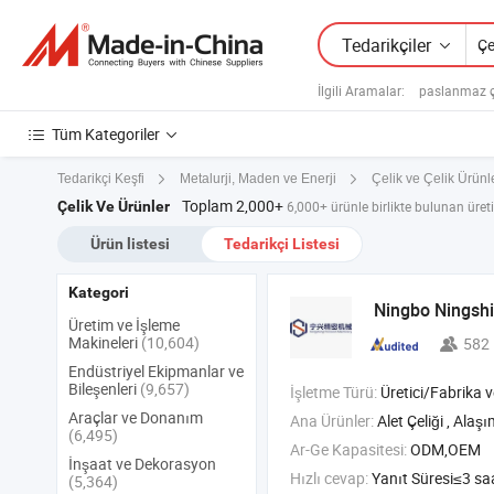
Tedarikçiler
İlgili Aramalar:
paslanmaz çe
Tüm Kategoriler
Tedarikçi Keşfi
Metalurji, Maden ve Enerji
Çelik ve Çelik Ürünl
Toplam 2,000+
Çelik Ve Ürünler
6,000+ ürünle birlikte bulunan üretic
Ürün listesi
Tedarikçi Listesi
Kategori
Ningbo Ningshi
Üretim ve İşleme
Makineleri
(10,604)
582
Endüstriyel Ekipmanlar ve
Bileşenleri
(9,657)
İşletme Türü:
Üretici/Fabrika ve T
Araçlar ve Donanım
Ana Ürünler:
Alet Çeliği , Alaşım Çeliği , Kalıp Tabanı , CNC Daire
(6,495)
Ar-Ge Kapasitesi:
ODM,OEM
İnşaat ve Dekorasyon
Hızlı cevap:
Yanıt Süresi≤3 sa
(5,364)