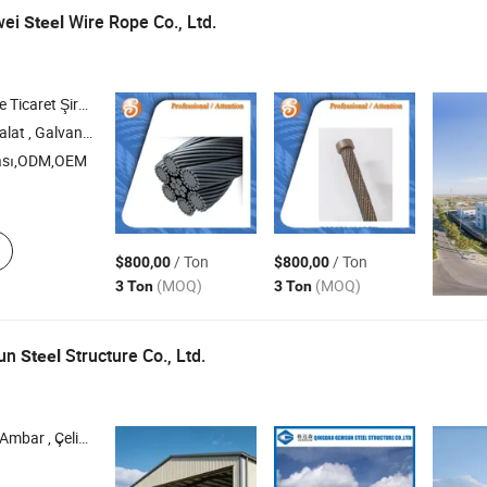
wei
Wire Rope Co., Ltd.
Steel
icaret Şirketi
elik Halat , PVC Kaplı Galvanizli Çelik Halat
ası,ODM,OEM
/ Ton
/ Ton
$800,00
$800,00
(MOQ)
(MOQ)
3 Ton
3 Ton
sun
Structure Co., Ltd.
Steel
ı , Çelik Bina , Mobil Ev