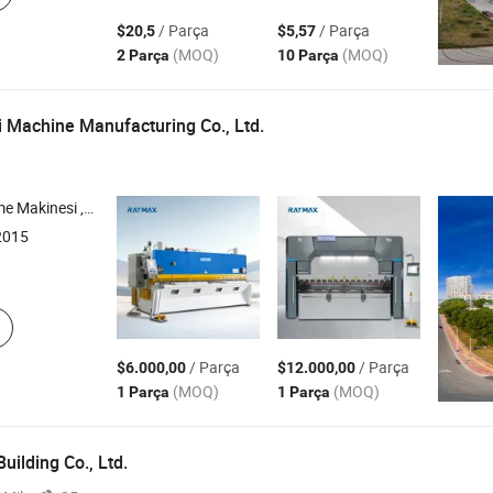
/ Parça
/ Parça
$20,5
$5,57
(MOQ)
(MOQ)
2 Parça
10 Parça
 Machine Manufacturing Co., Ltd.
, Rulo Makinesi , Burr Temizleme Makinesi
2015
/ Parça
/ Parça
$6.000,00
$12.000,00
(MOQ)
(MOQ)
1 Parça
1 Parça
uilding Co., Ltd.