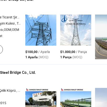
icaret Şirketi
 Monopole Kulesi , Biyonik Ağaç Kulesi
ası,ODM,OEM
at
/ Ayarla
/ Parça
$100,00
$1.000,00
(MOQ)
(MOQ)
1 Ayarla
1 Parça
Bridge Co., Ltd.
Steel
refabrik Köprü , Modüler Köprü
2015