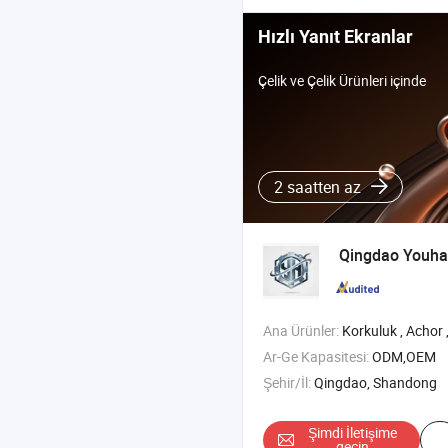
Hızlı Yanıt Ekranlar
Çelik ve Çelik Ürünleri içinde
2 saatten az
Qingdao Youha
Ana Ürünler:
Korkuluk , Achor , Deniz Donanımı , Direks
Ar-Ge Kapasitesi:
ODM,OEM
Şehir/İl:
Qingdao, Shandong
Şimdi İletişime
geçin