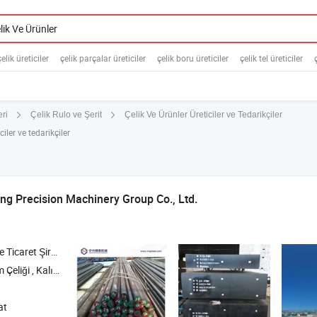
lik üreticiler
çelik parçalar üreticiler
çelik boru üreticiler
çelik tel üreticiler
Çelik Ve Ürünler Üreticiler ve Tedarikçiler
eri
Çelik Rulo ve Şerit
iler ve tedarikçiler
ng Precision Machinery Group Co., Ltd.
icaret Şirketi
sel Testere Makinesi , Mekanik Parçalar
at