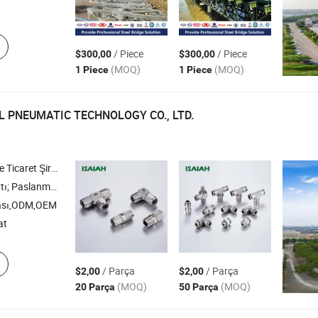
/ Piece
/ Piece
$300,00
$300,00
(MOQ)
(MOQ)
1 Piece
1 Piece
L PNEUMATIC TECHNOLOGY CO., LTD.
icaret Şirketi
nç Bağlantı; PU Tüp; Solenoid Valf
ası,ODM,OEM
at
/ Parça
/ Parça
$2,00
$2,00
(MOQ)
(MOQ)
20 Parça
50 Parça