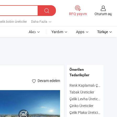
Oturum aç
RFQ yayım
çelik bobin üreticiler
Daha Fazla
Alıcı
Yardım
Apps
Türkçe
Önerilen
Tedarikçiler
Devam edelim
Renk Kaplamalı Çelik Şerit Üreticiler
Tabak Üreticiler
Çelik Levha Üreticiler
Çinko Üreticiler
Çelik Plaka Üreticiler