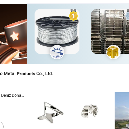
o Metal
Co., Ltd.
Products
iyon , Paslanmaz Çelik menteşe