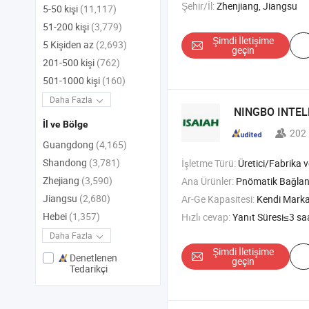
Şehir/İl:
Zhenjiang, Jiangsu
5-50 kişi
(11,117)
51-200 kişi
(3,779)
Şimdi İletişime
5 Kişiden az
(2,693)
geçin
201-500 kişi
(762)
501-1000 kişi
(160)
Daha Fazla
NINGBO INTEL
İl ve Bölge
202
Guangdong
(4,165)
Shandong
(3,781)
İşletme Türü:
Üretici/Fabrika ve T
Zhejiang
(3,590)
Ana Ürünler:
Pnömatik Bağlantı; Paslanmaz Çelik Bağlantı; Piri
Jiangsu
(2,680)
Ar-Ge Kapasitesi:
Kendi Mark
Hebei
(1,357)
Hızlı cevap:
Yanıt Süresi≤3 sa
Daha Fazla
Şimdi İletişime
Denetlenen
geçin
Tedarikçi