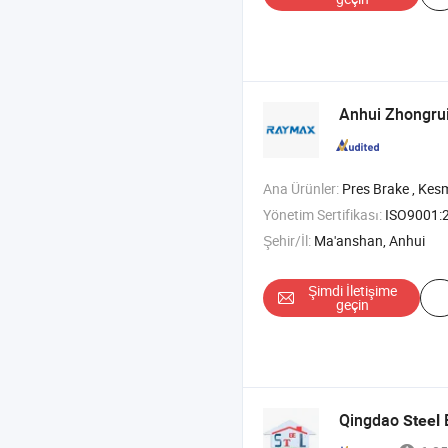
Anhui Zhongrui
Ana Ürünler:
Pres Brake , Kesme Makinesi , Lif Lazer Kesim Makinesi 
Yönetim Sertifikası:
ISO9001:
Şehir/İl:
Ma'anshan, Anhui
Şimdi İletişime
geçin
Qingdao
B
Steel