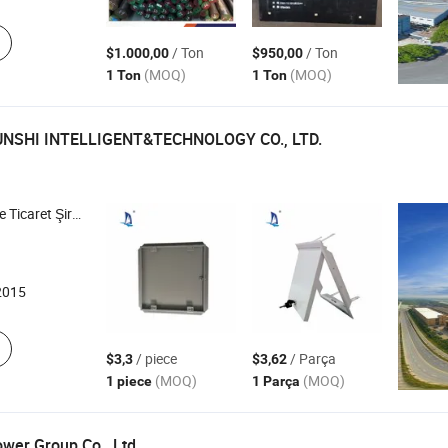
/ Ton
/ Ton
$1.000,00
$950,00
(MOQ)
(MOQ)
1 Ton
1 Ton
NSHI INTELLIGENT&TECHNOLOGY CO., LTD.
icaret Şirketi
2015
/ piece
/ Parça
$3,3
$3,62
(MOQ)
(MOQ)
1 piece
1 Parça
ower Group Co., Ltd.