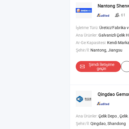
Nantong Shen
61
İşletme Türü:
Üretici/Fabrika ve T
Ana Ürünler:
Galvanizli Çelik Halat , Galvanizsiz Çelik Halat , Paslanmaz Ç
Ar-Ge Kapasitesi:
Kendi Mark
Şehir/İl:
Nantong, Jiangsu
Şimdi İletişime
geçin
Qingdao Gem
Ana Ürünler:
Çelik Depo , Çelik Ambar , Çelik Yap
Şehir/İl:
Qingdao, Shandong