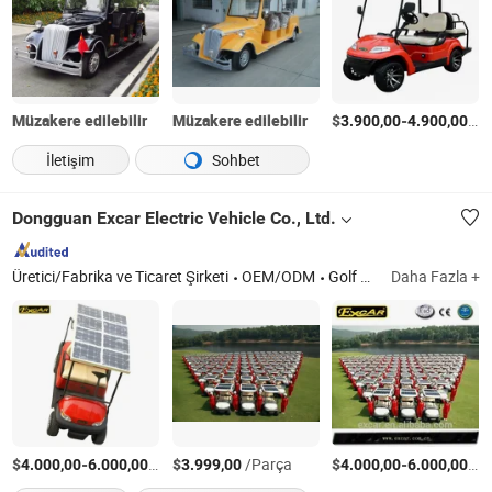
Müzakere edilebilir
Müzakere edilebilir
$
-
/P
3.900,00
4.900,00
İletişim
Sohbet
Dongguan Excar Electric Vehicle Co., Ltd.
Üretici/Fabrika ve Ticaret Şirketi
OEM/ODM
Golf Aracı, Gezi Aracı, Devriye ve Özel Fonksiyon Aracı
Daha Fazla +
$
-
/Parça
$
/Parça
$
-
/P
4.000,00
6.000,00
3.999,00
4.000,00
6.000,00