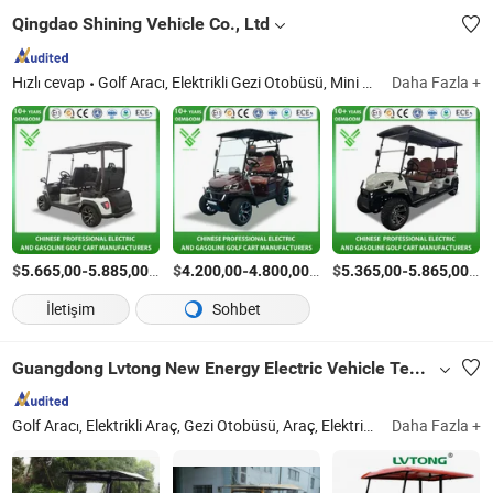
Qingdao Shining Vehicle Co., Ltd
Hızlı cevap
Golf Aracı, Elektrikli Gezi Otobüsü, Mini Otobüs, Golf Araç, Elektrikli Golf Araç, Av Aracı, Av Arabası, Benzinli Golf Aracı, Benzinli Golf Arabası
Daha Fazla +
$
-
/Parça
$
-
/Parça
$
-
/P
5.665,00
5.885,00
4.200,00
4.800,00
5.365,00
5.865,00
İletişim
Sohbet
Guangdong Lvtong New Energy Electric Vehicle Technology Co., Ltd.
Golf Aracı, Elektrikli Araç, Gezi Otobüsü, Araç, Elektrikli Araç, Elektrikli UTV, Elektrikli Golf Aracı, Elektrikli Otobüs, Buggy Araç, Kulüp Aracı
Daha Fazla +