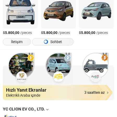
$
/pieces
$
/pieces
$
/pieces
5.800,00
5.800,00
5.800,00
İletişim
Sohbet
Hızlı Yanıt Ekranlar
3 saatten az
Elektrikli Araba içinde
YC CLION EV CO., LTD.