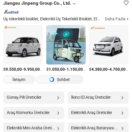
Jiangsu Jinpeng Group Co., Ltd.
Üç tekerlekli bisiklet, Elektrikli Üç Tekerlekli Bisiklet, Elektrikli Araç, Elektrikli Araba, Elektrikli Bisiklet, Benzinli Üç Tekerlekli Bisiklet, Elektrikli Scooter, Elektrikli Eğlence Üç Tekerlekli, Elektrikli Yolcu Üç Tekerlekli Bisiklet, Mini Elektrikli Araba
Daha Fazla +
$
-
/Parça
$
-
/Parça
$
-
/P
9.550,00
9.950,00
1.050,00
1.150,00
4.380,00
4.700,00
İletişim
Sohbet
Güneş Pili Üreticiler
İkinci El Araç Üreticiler
Araç Römorku Üreticiler
Elektrikli Araç Üreticiler
Elektrikli Mini Araba Üreticiler
Elektrikli Araç Bataryası Aracı Üreticiler