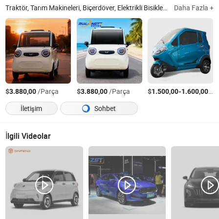
Traktör, Tarım Makineleri, Biçerdöver, Elektrikli Bisiklet, Hasat Makinesi, Yükleyici, Motosiklet, Çelik Ürünleri Boru Bağlantıları, ATV, Kendinden Yüklemeli Beton Mikseri
Daha Fazla +
$
/Parça
$
/Parça
$
-
/P
3.880,00
3.880,00
1.500,00
1.600,00
İletişim
Sohbet
İlgili Videolar