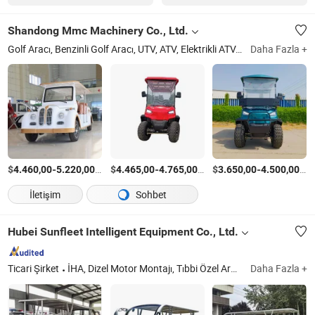
Shandong Mmc Machinery Co., Ltd.
Golf Aracı, Benzinli Golf Aracı, UTV, ATV, Elektrikli ATV, Elektrikli Dağ Bisikleti, Elektrikli Bisiklet, Go-Kart, Jet Ski, Kar Motoru
Daha Fazla +
$
-
/Ayarla
$
-
/Ayarla
$
-
/Ay
4.460,00
5.220,00
4.465,00
4.765,00
3.650,00
4.500,00
İletişim
Sohbet
Hubei Sunfleet Intelligent Equipment Co., Ltd.
Ticari Şirket
İHA, Dizel Motor Montajı, Tıbbi Özel Araç, Arazi Özel Amaçlı Araç, Yakıt Tankı Taşıma Kamyonu, Temizlik Kamyonu, Yangın Söndürme Aracı, İnsansız Hava Aracı, Teslimat İnsansız Hava Aracı, Teslimat İHA
Daha Fazla +