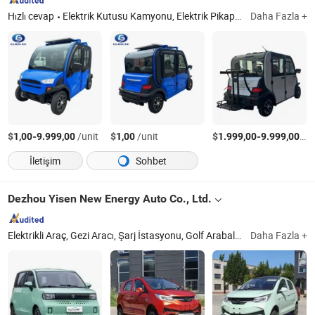
Hızlı cevap
Elektrik Kutusu Kamyonu, Elektrik Pikap Kamyonu, Elektrik Araç, Elektrik Minitruck, Elektrik Araba, Lityum Pil Paketi ve Şarj Aleti, Klimalı Golf Aracı, Elektrik Gezi Otobüsü, Elektrikli Motor ve Kontrol Cihazı, Elektrikli Sürüş Sistemi
Daha Fazla +
$
-
/unit
$
/unit
$
-
/un
1,00
9.999,00
1,00
1.999,00
9.999,00
İletişim
Sohbet
Dezhou Yisen New Energy Auto Co., Ltd.
Elektrikli Araç, Gezi Aracı, Şarj İstasyonu, Golf Arabaları, Vintage Araç, Düşük Hızlı Araç, Paylaşımlı Bisiklet, Yüksek Hızlı Elektrikli Araç, Araç Yıkama Makinesi, Süpürücü Fırça
Daha Fazla +