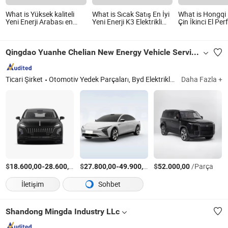
What is Yüksek kaliteli
What is Sıcak Satış En İyi
What is Hongqi
Yeni Enerji Arabası en
Yeni Enerji K3 Elektrikli
Çin İkinci El Pe
Hızlı Elektrikli Araç
Araç 410km
Elektrikli Araç Y
Yetişkin Yüksek Speed
2022comfort Versiyon 5-
Aracı 4 Tekerle
Elektrikli Güneş Arabası
Seat Sedan K5 Sol
Enerjili Elektrikl
Qingdao Yuanhe Chelian New Energy Vehicle Service Co., Ltd.
Tekerlekli Sürüş Çin'de
Üretilmiş İkinci El Araç
0km Elektrikli Araç Güneş
Enerjili Araç
Ticari Şirket
Otomotiv Yedek Parçaları, Byd Elektrikli Araç, Mercedes Smart #1 Elektrikli Araç, Byd Qin Elektrikli Araç, Byd Haiyang Song, Byd Dolphin Elektrikli Araç, Byd Han Elektrikli Araç, Byd Seal Elektrikli Araç, Byd E5 Elektrikli Araç, Xpen
Daha Fazla +
$
-
/Set
$
-
/Set
$
/Parça
18.600,00
28.600,00
27.800,00
49.900,00
52.000,00
İletişim
Sohbet
Shandong Mingda Industry LLc