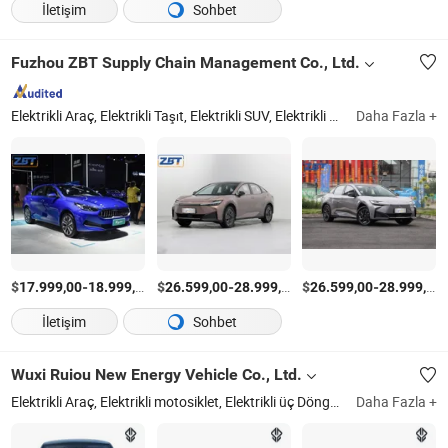
İletişim
Sohbet
Fuzhou ZBT Supply Chain Management Co., Ltd.
Elektrikli Araç, Elektrikli Taşıt, Elektrikli SUV, Elektrikli Sedan, Elektrikli Minikara, Hatchback Araç, Otomobil, İkinci El Araç, Traktör Kamyon, Dökme Kamyon
Daha Fazla +
$
-
/Parça
$
-
/Parça
$
-
17.999,00
18.999,00
26.599,00
28.999,00
26.599,00
28.999,00
İletişim
Sohbet
Wuxi Ruiou New Energy Vehicle Co., Ltd.
Elektrikli Araç, Elektrikli motosiklet, Elektrikli üç Döngü, Elektrikli Makas, Düşük Hızlı Araç, Mini SUV, Elektrikli Kamyon, Motor Bisikleti, Pedal Motorsiklet, 4 Tekerlekli Araba
Daha Fazla +