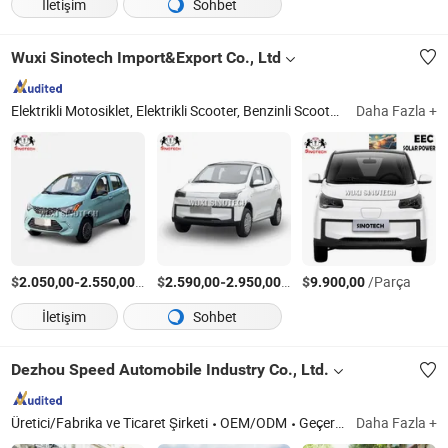
İletişim
Sohbet
Wuxi Sinotech Import&Export Co., Ltd
Elektrikli Motosiklet, Elektrikli Scooter, Benzinli Scooter, Yarış Motosikleti, Elektrikli Araba, Elektrikli Bisiklet, Üç Tekerlekli Bisiklet
Daha Fazla +
$
-
/Parça
$
-
/Parça
$
/Parça
2.050,00
2.550,00
2.590,00
2.950,00
9.900,00
İletişim
Sohbet
Dezhou Speed Automobile Industry Co., Ltd.
Üretici/Fabrika ve Ticaret Şirketi
OEM/ODM
Geçersiz
Daha Fazla +