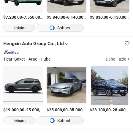
$
-
/Parça
$
-
/Parça
$
-
/P
7.230,00
7.550,00
5.840,00
6.140,00
5.830,00
6.130,00
İletişim
Sohbet
Hengxin Auto Group Co., Ltd
Ticari Şirket
Araç
Hubei
Daha Fazla +
$
-
/Parça
$
-
/Parça
$
-
19.000,00
25.000,00
25.000,00
35.000,00
28.100,00
28.400,00
İletişim
Sohbet