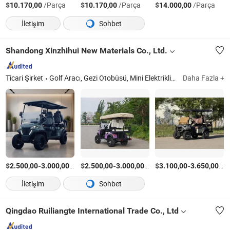
$
/Parça
$
/Parça
$
/Parça
10.170,00
10.170,00
14.000,00
İletişim
Sohbet
Shandong Xinzhihui New Materials Co., Ltd.
Ticari Şirket
Golf Aracı, Gezi Otobüsü, Mini Elektrikli Araç, Klasik Araç, Elektrikli Mobilite Scooter'ı
Daha Fazla +
$
-
/Parça
$
-
/Parça
$
-
/P
2.500,00
3.000,00
2.500,00
3.000,00
3.100,00
3.650,00
İletişim
Sohbet
Qingdao Ruiliangte International Trade Co., Ltd