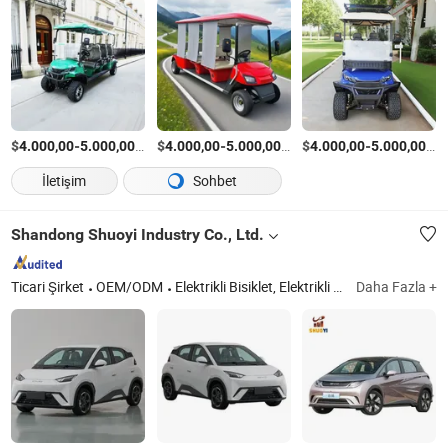
$
-
/Parça
$
-
/Parça
$
-
/P
4.000,00
5.000,00
4.000,00
5.000,00
4.000,00
5.000,00
İletişim
Sohbet
Shandong Shuoyi Industry Co., Ltd.
Ticari Şirket
OEM/ODM
Elektrikli Bisiklet, Elektrikli Araba, Elektrikli Golf Aracı, Gezi Aracı, Gezi Otobüsü, Vintage Araba, Golf Aracı, Elektrikli Bisiklet
Daha Fazla +