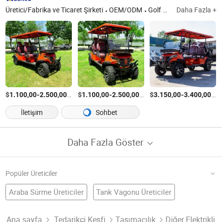
Üretici/Fabrika ve Ticaret Şirketi
OEM/ODM
Golf Aracı, Mini Ekskavatör, Kaydırıcı Yükleyici
Daha Fazla +
$
-
/Parça
$
-
/Parça
$
-
/P
1.100,00
2.500,00
1.100,00
2.500,00
3.150,00
3.400,00
İletişim
Sohbet
Daha Fazla Göster
Popüler Üreticiler
Araba Sürme Üreticiler
Tank Vagonu Üreticiler
Orta Araç Fabrika
Otomatik Araç Park Etme Sistemi
Güneş Paneli Araba Fabrika
Iki Araç Park Yeri
Araç Asansörü Üreticiler
Akıllı Elektrikli Araç Üreticiler
Ana sayfa
Tedarikçi Keşfi
Taşımacılık
Diğer Elektrikli