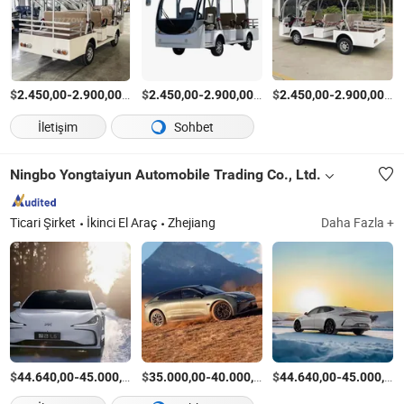
$
-
/Parça
$
-
/Parça
$
-
/P
2.450,00
2.900,00
2.450,00
2.900,00
2.450,00
2.900,00
İletişim
Sohbet
Ningbo Yongtaiyun Automobile Trading Co., Ltd.
Ticari Şirket
İkinci El Araç
Zhejiang
Daha Fazla +
$
-
/Parça
$
-
/Parça
$
-
44.640,00
45.000,00
35.000,00
40.000,00
44.640,00
45.000,00