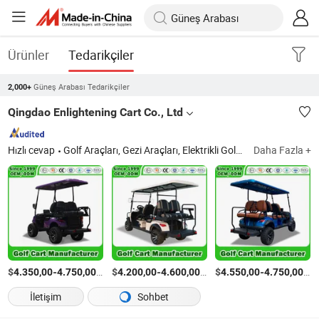
Ürünler
Tedarikçiler
Güneş Arabası Tedarikçiler
2,000+
Qingdao Enlightening Cart Co., Ltd
Hızlı cevap
Golf Araçları, Gezi Araçları, Elektrikli Golf Aracı, Benzinli Golf Aracı, Elektrikli Golf Arabası, Elektrikli Golf Buggy'si, Benzinli Golf Arabası, Benzinli Golf Buggy'si, Gaz Golf Aracı, 2/4/6/8/10 Kişilik Golf Aracı
Daha Fazla +
$
-
/Parça
$
-
/Parça
$
-
/P
4.350,00
4.750,00
4.200,00
4.600,00
4.550,00
4.750,00
İletişim
Sohbet