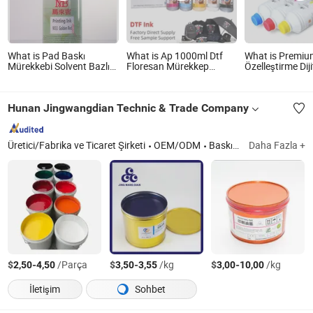
What is Pad Baskı
What is Ap 1000ml Dtf
What is Premiu
Mürekkebi Solvent Bazlı
Floresan Mürekkep
Özelleştirme Dij
Mürekkep UV Mürekkep
Mürekkep Püskürtmeli
Su Bazlı Yenilene
İpek Ekran Baskısı için
Baskı Mürekkebi için
Sublimasyon M
I3200 XP600 I1600 Dtf
Epson Mürekke
Hunan Jingwangdian Technic & Trade Company
Film için
Püskürtmeli Yazı
XP600 I3200 1
Dx7 I1600
Üretici/Fabrika ve Ticaret Şirketi
OEM/ODM
Baskı Mürekkebi, Su Bazlı Vernik, Fountain Solüsyonu, CTP Makinesi, Kauçuk Blok Otomatik Temizleme Sistemi, Baskı Akıllı Ekipman, Baskı Malzemesi
Daha Fazla +
$
-
/Parça
$
-
/kg
$
-
/kg
2,50
4,50
3,50
3,55
3,00
10,00
İletişim
Sohbet