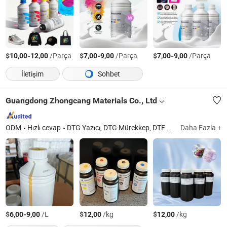
$
-
/Parça
$
-
/Parça
$
-
/Parça
10,00
12,00
7,00
9,00
7,00
9,00
İletişim
Sohbet
Guangdong Zhongcang Materials Co., Ltd
ODM
Hızlı cevap
DTG Yazıcı, DTG Mürekkep, DTF Mürekkep, Ekolojik Çözücü Mürekkep, HP Masaüstü Mürekkep, Reçine, Oligomer, Monomer
Daha Fazla +
$
-
/L
$
/kg
$
/kg
6,00
9,00
12,00
12,00