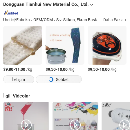
Dongguan Tianhui New Material Co., Ltd.
Üretici/Fabrika
OEM/ODM
Sıvı Silikon, Ekran Baskı Silikonu, Kabartma Baskı Silikonu
Daha Fazla +
$
-
/kg
$
-
/kg
$
-
/kg
9,80
11,00
9,50
10,00
9,50
10,00
İletişim
Sohbet
İlgili Videolar