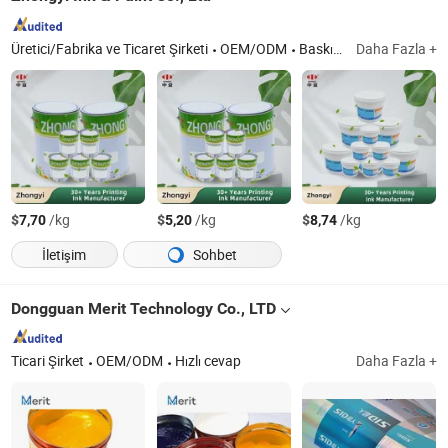
Üretici/Fabrika ve Ticaret Şirketi
OEM/ODM
Baskı Mürekkebi
Daha Fazla +
$
/kg
$
/kg
$
/kg
7,70
5,20
8,74
İletişim
Sohbet
Dongguan Merit Technology Co., LTD
Ticari Şirket
OEM/ODM
Hızlı cevap
Daha Fazla +