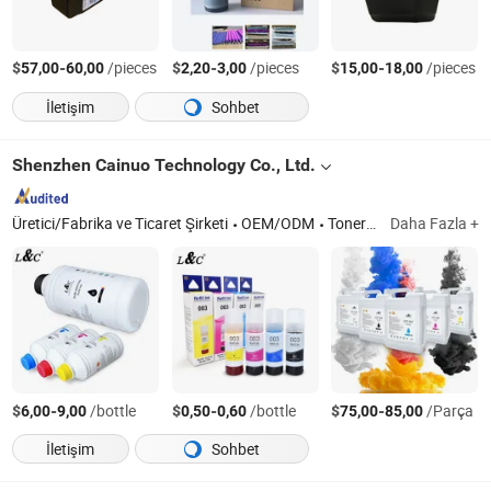
$
-
/pieces
$
-
/pieces
$
-
/pieces
57,00
60,00
2,20
3,00
15,00
18,00
İletişim
Sohbet
Shenzhen Cainuo Technology Co., Ltd.
Üretici/Fabrika ve Ticaret Şirketi
OEM/ODM
Toner Kartuşu; Baskı Mürekkebi; Baskı Kağıdı
Daha Fazla +
$
-
/bottle
$
-
/bottle
$
-
/Parça
6,00
9,00
0,50
0,60
75,00
85,00
İletişim
Sohbet