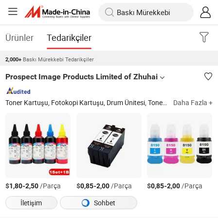
Ürünler
Tedarikçiler
Baskı Mürekkebi Tedarikçiler
2,000+
Prospect Image Products Limited of Zhuhai
Toner Kartuşu, Fotokopi Kartuşu, Drum Ünitesi, Toner Kiti, Toner Tozu, Mürekkep Kartuşu, Şerit Kartuşu, Mürekkep
Daha Fazla +
$
-
/Parça
$
-
/Parça
$
-
/Parça
1,80
2,50
0,85
2,00
0,85
2,00
İletişim
Sohbet