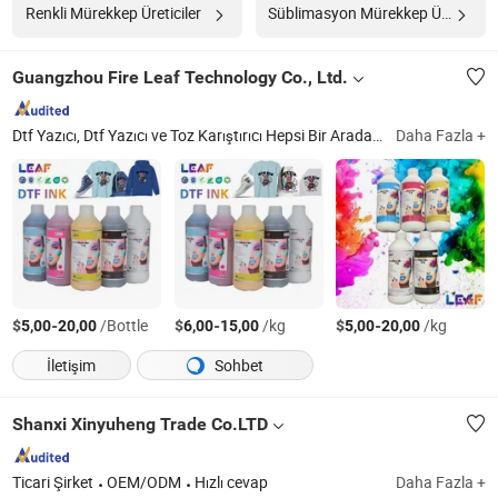
Renkli Mürekkep Üreticiler
Süblimasyon Mürekkep Üreticiler
Guangzhou Fire Leaf Technology Co., Ltd.
Dtf Yazıcı, Dtf Yazıcı ve Toz Karıştırıcı Hepsi Bir Arada, Dtf Mürekkep, Dtf Film, Dtf Tozu, Pigment Mürekkep, Pet Film, Dijital Baskı Makinesi, Tekstil Yazıcı, Tişört Baskı Makinesi
Daha Fazla +
$
-
/Bottle
$
-
/kg
$
-
/kg
5,00
20,00
6,00
15,00
5,00
20,00
İletişim
Sohbet
Shanxi Xinyuheng Trade Co.LTD
Ticari Şirket
OEM/ODM
Hızlı cevap
Daha Fazla +