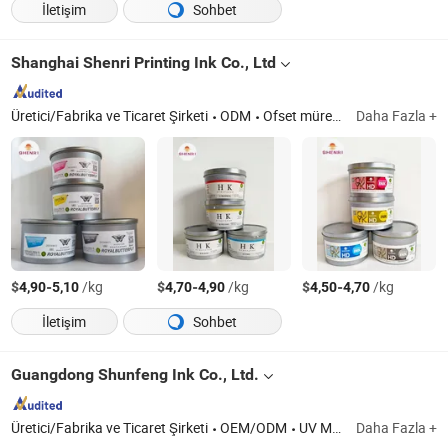
İletişim
Sohbet
Shanghai Shenri Printing Ink Co., Ltd
Üretici/Fabrika ve Ticaret Şirketi
ODM
Ofset mürekkep
Daha Fazla +
$
-
/kg
$
-
/kg
$
-
/kg
4,90
5,10
4,70
4,90
4,50
4,70
İletişim
Sohbet
Guangdong Shunfeng Ink Co., Ltd.
Üretici/Fabrika ve Ticaret Şirketi
OEM/ODM
UV Mürekkep, UV Vernik, Su Bazlı Mürekkep, Su Bazlı Vernik
Daha Fazla +