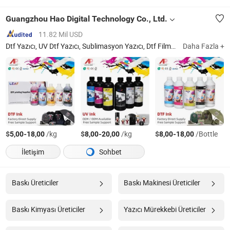
Guangzhou Hao Digital Technology Co., Ltd.
11.82 Mil USD
Dtf Yazıcı, UV Dtf Yazıcı, Sublimasyon Yazıcı, Dtf Filmi, Dtf Mürekkep, UV Dtf Mürekkep ve Film, Sublimasyon Mürekkebi, Isı Transfer Kağıdı, Tişört Yazıcı, Doğrudan Filme Makinesi
Daha Fazla +
$
-
/kg
$
-
/kg
$
-
/Bottle
5,00
18,00
8,00
20,00
8,00
18,00
İletişim
Sohbet
Baskı Üreticiler
Baskı Makinesi Üreticiler
Baskı Kimyası Üreticiler
Yazıcı Mürekkebi Üreticiler