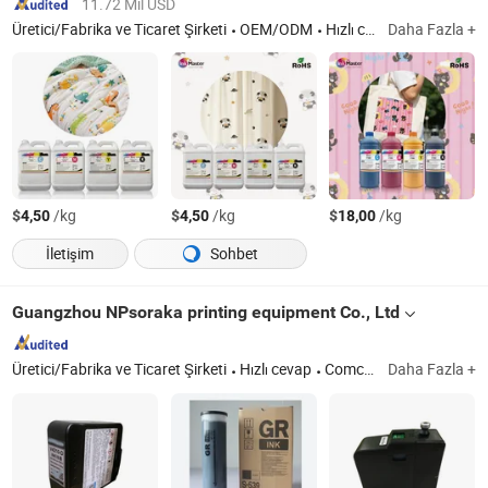
11.72 Mil USD
Üretici/Fabrika ve Ticaret Şirketi
OEM/ODM
Hızlı cevap
Daha Fazla +
$
/kg
$
/kg
$
/kg
4,50
4,50
18,00
İletişim
Sohbet
Guangzhou NPsoraka printing equipment Co., Ltd
Üretici/Fabrika ve Ticaret Şirketi
Hızlı cevap
Comcolor Tüketim Parçaları Yazıcı, Tarih Kodu Tüketim Parçaları, Geniş İş Gücü Mürekkep Kartuşu, Kopyalayıcı Tüketim Parçaları, Dtf Mürekkep ve Film Tozu
Daha Fazla +