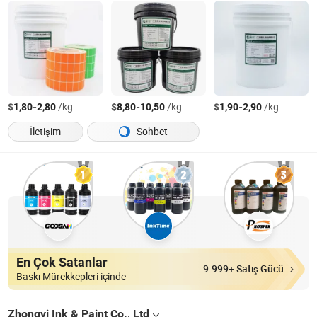
$
-
/kg
$
-
/kg
$
-
/kg
1,80
2,80
8,80
10,50
1,90
2,90
İletişim
Sohbet
En Çok Satanlar
9.999+ Satış Gücü
Baskı Mürekkepleri içinde
Zhongyi Ink & Paint Co., Ltd