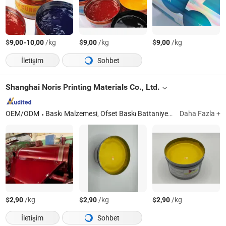
$
-
/kg
$
/kg
$
/kg
9,00
10,00
9,00
9,00
İletişim
Sohbet
Shanghai Noris Printing Materials Co., Ltd.
OEM/ODM
Baskı Malzemesi, Ofset Baskı Battaniyesi
Shanghai
Daha Fazla +
$
/kg
$
/kg
$
/kg
2,90
2,90
2,90
İletişim
Sohbet