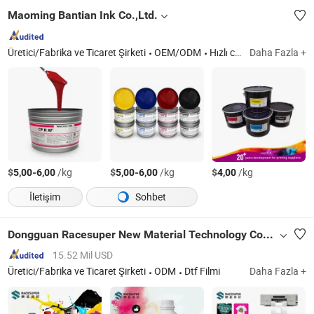
Maoming Bantian Ink Co.,Ltd.
Üretici/Fabrika ve Ticaret Şirketi
OEM/ODM
Hızlı cevap
Daha Fazla +
$
-
/kg
$
-
/kg
$
/kg
5,00
6,00
5,00
6,00
4,00
İletişim
Sohbet
Dongguan Racesuper New Material Technology Co., Ltd
15.52 Mil USD
Üretici/Fabrika ve Ticaret Şirketi
ODM
Dtf Filmi
Daha Fazla +