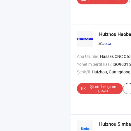
Huizhou Haoban
Ana Ürünler:
Hassas CNC Otomatik To
Yönetim Sertifikası:
ISO9001:
Şehir/İl:
Huizhou, Guangdong
Şimdi İletişime
geçin
Huizhou Simba