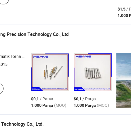
/ 
$1,5
1.000 
g Precision Technology Co.,
Ltd
rna Tezgahları ,
CNC Tornalar ,
Hassas Metal Mil ,
Medikal Parça
2015
/ Parça
/ Parça
$0,1
$0,1
(MOQ)
(MOQ)
1.000 Parça
1.000 Parça
 Technology Co.,
Ltd.