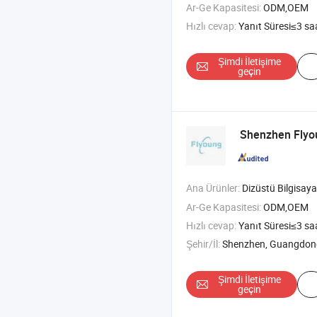
Ar-Ge Kapasitesi:
ODM,OEM
Hızlı cevap:
Yanıt Süresi≤3 sa
Şimdi İletişime
geçin
Shenzhen Flyo
Ana Ürünler:
Dizüstü Bilgisaya
Ar-Ge Kapasitesi:
ODM,OEM
Hızlı cevap:
Yanıt Süresi≤3 sa
Şehir/İl:
Shenzhen, Guangdon
Şimdi İletişime
geçin