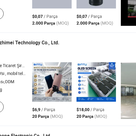
/ Parça
/ Parça
$0,07
$0,07
(MOQ)
(MOQ)
2.000 Parça
2.000 Parça
zhimei Technology Co.,
Ltd.
icaret Şirketi
si ,
mobil telefon ekranı ,
LCD ekran ,
telefon ekranı ,
telefon aksesuarı
ası,ODM
g
/ Parça
/ Parça
$6,9
$18,00
(MOQ)
(MOQ)
20 Parça
20 Parça
ne Electronic Co.,
Ltd.