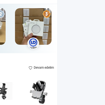
Devam edelim
osiklet Krank Mili Montajı