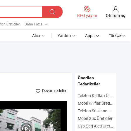
Oturum aç
RFQ yayım
efon üreticiler
Daha Fazla
Alıcı
Yardım
Apps
Türkçe
Önerilen
Tedarikçiler
Devam edelim
Telefon Kılıfları Üreticiler
Mobil Kılıflar Üreticiler
Telefon Süsleme Üreticiler
ahtar Piston ,
Otomobil Sızdırmazlık Yüzüğü
Mobil Güç Üreticiler
Usb Şarj Aleti Üreticiler