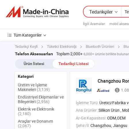
Tedarikçiler
İlgili Aramalar:
mobil aksesua
Tüm Kategoriler
Tedarikçi Keşfi
Tüketici Elektroniği
Bluetooth Ürünleri
Blu
Toplam 2,000+
Telefon Aksesuarları
6,000+ ürünle birlikte bulunan 
Ürün listesi
Tedarikçi Listesi
Kategori
Changzhou Rong
Üretim ve İşleme
Makineleri
(3,139)
1.08
Endüstriyel Ekipmanlar ve
Bileşenleri
(2,956)
İşletme Türü:
Üretici/Fabrika ve T
Elektrik ve Elektronik
Ana Ürünler:
Silikon Ürün ,
Mobil T
(2,180)
Ar-Ge Kapasitesi:
ODM,OEM
Araçlar ve Donanım
Şehir/İl:
Changzhou, Jiangsu
(2,067)