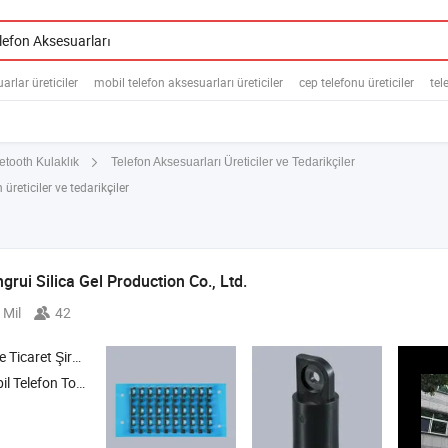
rlar üreticiler
mobil telefon aksesuarları üreticiler
cep telefonu üreticiler
tel
Telefon Aksesuarları Üreticiler ve Tedarikçiler
etooth Kulaklık
üreticiler ve tedarikçiler
rui Silica Gel Production Co.,
Ltd.
 Mil
42
icaret Şirketi
elefon Toz Geçirmez Ağı ,
Anahtar Aktüatör Çubuğu ,
Mobil Telefon An