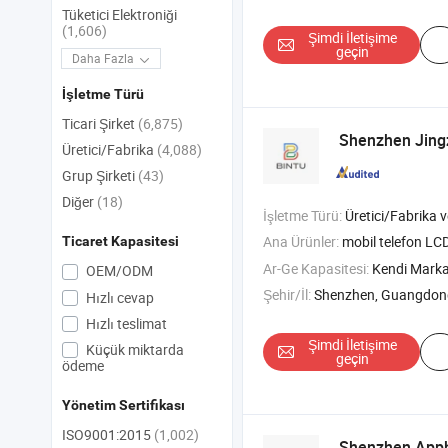
Tüketici Elektroniği
(1,606)
Şimdi İletişime
geçin
Daha Fazla
İşletme Türü
Ticari Şirket
(6,875)
Shenzhen Jing
Üretici/Fabrika
(4,088)
Grup Şirketi
(43)
Diğer
(18)
İşletme Türü:
Üretici/Fabrika ve T
Ana Ürünler:
mobil telefon LCD'
Ticaret Kapasitesi
Ar-Ge Kapasitesi:
Kendi Mark
OEM/ODM
Şehir/İl:
Shenzhen, Guangdon
Hızlı cevap
Hızlı teslimat
Şimdi İletişime
Küçük miktarda
geçin
ödeme
Yönetim Sertifikası
ISO9001:2015
(1,002)
Shenzhen Appho