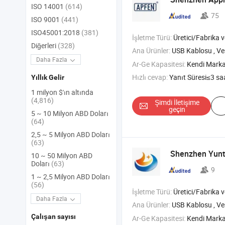
ISO 14001
(614)
75
ISO 9001
(441)
ISO45001:2018
(381)
İşletme Türü:
Üretici/Fabrika ve T
Diğerleri
(328)
Ana Ürünler:
USB Kablosu ,
Ve
Daha Fazla
Ar-Ge Kapasitesi:
Kendi Mark
Hızlı cevap:
Yanıt Süresi≤3 sa
Yıllık Gelir
1 milyon $'ın altında
(4,816)
Şimdi İletişime
geçin
5 ~ 10 Milyon ABD Doları
(64)
2,5 ~ 5 Milyon ABD Doları
(63)
Shenzhen Yunt
10 ~ 50 Milyon ABD
Doları
(63)
9
1 ~ 2,5 Milyon ABD Doları
(56)
İşletme Türü:
Üretici/Fabrika ve T
Daha Fazla
Ana Ürünler:
USB Kablosu ,
Ve
Çalışan sayısı
Ar-Ge Kapasitesi:
Kendi Mark