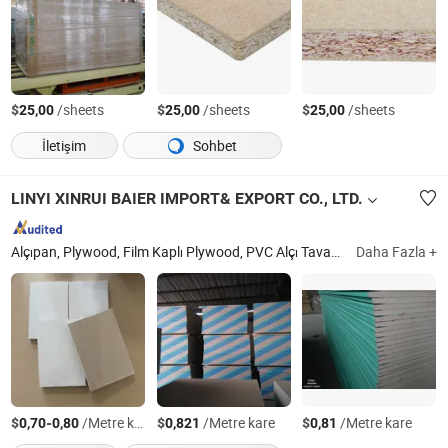
$
/sheets
$
/sheets
$
/sheets
25,00
25,00
25,00
İletişim
Sohbet
LINYI XINRUI BAIER IMPORT& EXPORT CO., LTD.
Alçıpan, Plywood, Film Kaplı Plywood, PVC Alçı Tavan Karosu, T Izgara, Kanal, Alçı Erişim Paneli, PVC Tavan, Halı Çivisi Şeridi, Perfore Alçıpan
Daha Fazla +
$
-
/Metre kare
$
/Metre kare
$
/Metre kare
0,70
0,80
0,821
0,81