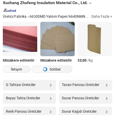
Xuchang Zhufeng Insulation Material Co., Ltd.
Üretici/Fabrika
6630DMD Yalıtım Paper/6640NMN Yalıtım Kağıdı Elmas Noktalı Paper/2432 Alkid Fiberglas Tape/2310 Fiberglas İpek Enamele Alüminyum Tel
Daha Fazla +
Müzakere edilebilir
Müzakere edilebilir
$
/kg
3,00
İletişim
Sohbet
G Tahtası Üreticiler
Tavan Panosu Üreticiler
Beyaz Tahta Üreticiler
Duvar Panosu Üreticiler
Renk Panosu Üreticiler
Duvar Kağıdı Üreticiler