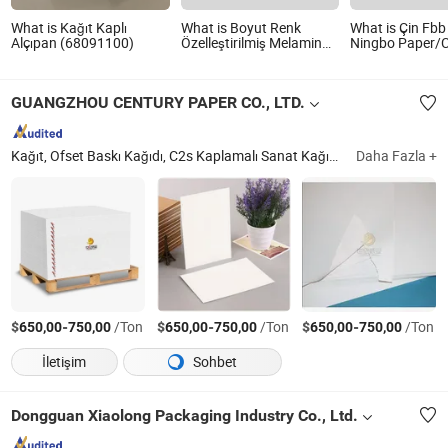
What is Kağıt Kaplı
What is Boyut Renk
What is Çin Fbb
Alçıpan (68091100)
Özelleştirilmiş Melamin
Ningbo Paper/
Kağıt Kaplı Parçacık
Ningbo Katlanır
Tahtası
Tahtası
GUANGZHOU CENTURY PAPER CO., LTD.
Kağıt, Ofset Baskı Kağıdı, C2s Kaplamalı Sanat Kağıdı, C1s İvory Karton, Fbb Karton, C2s Sanat Kartonu, C2s Sanat Kağıdı, C1s Fbb Karton, Bağlantı Kağıdı, Karbonsuz Kağıt
Daha Fazla +
$
-
/Ton
$
-
/Ton
$
-
/Ton
650,00
750,00
650,00
750,00
650,00
750,00
İletişim
Sohbet
Dongguan Xiaolong Packaging Industry Co., Ltd.