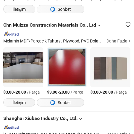
İletişim
Sohbet
Chn Mulzza Construction Materials Co., Ltd
Melamin MDF/Parçacık Tahtası, Plywood, PVC Dolap Kapısı, Mobilya, Transfer Kağıdı
Daha Fazla +
$
-
/Parça
$
-
/Parça
$
-
/Parça
3,00
20,00
3,00
20,00
3,00
20,00
İletişim
Sohbet
Shanghai Xiubao Industry Co., Ltd.