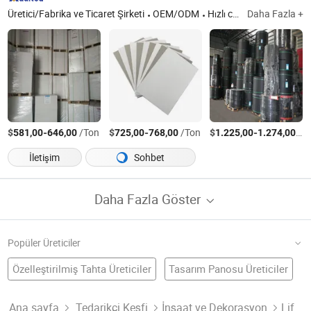
Üretici/Fabrika ve Ticaret Şirketi
OEM/ODM
Hızlı cevap
Daha Fazla +
$
-
/Ton
$
-
/Ton
$
-
/T
581,00
646,00
725,00
768,00
1.225,00
1.274,00
İletişim
Sohbet
Daha Fazla Göster
Popüler Üreticiler
Özelleştirilmiş Tahta Üreticiler
Tasarım Panosu Üreticiler
Ahşap Tahta Fabrika
Ahşap Tahta
Alüminyum Levha
Uv Tahtası Fabrika
Su Geçirmez Levha
Yalıtım Kağıdı Üreticiler
Kullanılan Tahta Üreticiler
Ana sayfa
Tedarikçi Keşfi
İnşaat ve Dekorasyon
Lif