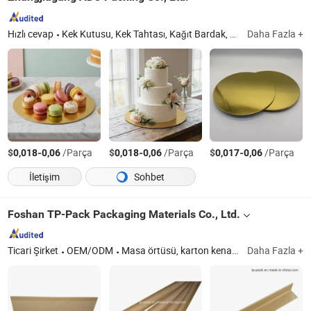
Hızlı cevap
Kek Kutusu, Kek Tahtası, Kağıt Bardak, Alüminyum Folyo, PVC Sarma Filmi, Jumbo Peçete Ruloları, Kağıt Torbalar, Kağıt Kutular, Peçete, Kağıt Kap
Daha Fazla +
$
-
/Parça
$
-
/Parça
$
-
/Parça
0,018
0,06
0,018
0,06
0,017
0,06
İletişim
Sohbet
Foshan TP-Pack Packaging Materials Co., Ltd.
Ticari Şirket
OEM/ODM
Masa örtüsü, karton kenar koruyucuları, kraft kaydırma tabakaları, dunnage torbaları, plastik kenar koruyucuları, plastik kaydırma tabakaları, plastik çekirdek flüt tabakaları, palet pedleri, shrink wrap filmleri, plastik sargılar
Daha Fazla +