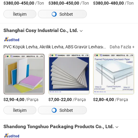
$
-
/Ton
$
-
/Ton
$
-
/Ton
380,00
450,00
380,00
450,00
380,00
480,00
İletişim
Sohbet
Shanghai Cosy Industrial Co., Ltd.
PVC Köpük Levha, Akrilik Levha, ABS Gravür Levhası, Kağıt Köpük Levha, Flex Banner, Yapışkanlı Vinil, PP Boş Levha, Alüminyum Kompozit Panel, Tuval, Roll up
Daha Fazla +
$
-
/Parça
$
-
/Parça
$
-
/Parça
2,90
4,00
7,00
22,00
2,80
4,00
İletişim
Sohbet
Shandong Tongshuo Packaging Products Co., Ltd.