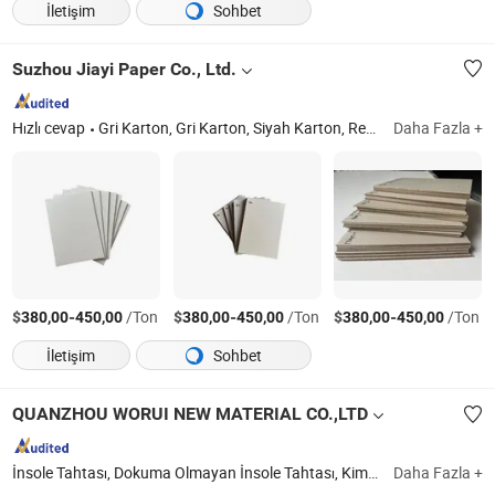
İletişim
Sohbet
Suzhou Jiayi Paper Co., Ltd.
Hızlı cevap
Gri Karton, Gri Karton, Siyah Karton, Renkli Karton, Alçıpan Kağıdı, Kağıt Tahtası, Lamineli Karton, Kompozit Karton, Alçı Tahtası Kağıdı, Kuru Duvar Kağıdı
Daha Fazla +
$
-
/Ton
$
-
/Ton
$
-
/Ton
380,00
450,00
380,00
450,00
380,00
450,00
İletişim
Sohbet
QUANZHOU WORUI NEW MATERIAL CO.,LTD
İnsole Tahtası, Dokuma Olmayan İnsole Tahtası, Kimyasal Levha, Lif İnsole Tahtası, Kağıt İnsole Tahtası
Daha Fazla +