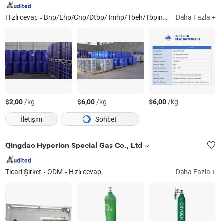
Hızlı cevap
Bnp/Ehp/Cnp/Dtbp/Tmhp/Tbeh/Tbpin/Eep/Tapp/121/, PP/PE/Pk/Naylon
Daha Fazla +
$
/kg
$
/kg
$
/kg
2,00
6,00
6,00
İletişim
Sohbet
Qingdao Hyperion Special Gas Co., Ltd
Ticari Şirket
ODM
Hızlı cevap
Daha Fazla +