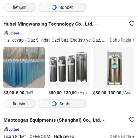
İletişim
Sohbet
Hubei Mingwanxing Technology Co., Ltd.
Hızlı cevap
Gaz Silindiri, Özel Gaz, Endüstriyel Gaz, Sıvı Gaz, O2, Nh3, He, C2h4, Ar, Sf6
Daha Fazla +
$
-
/M3
$
-
/Ayarla
$
-
/Ayarla
3,00
5,00
80,00
130,00
80,00
130,00
İletişim
Sohbet
Maotoogas Equipments (Shanghai) Co., Ltd.
Ticari Şirket
OEM/ODM
Hızlı cevap
Daha Fazla +