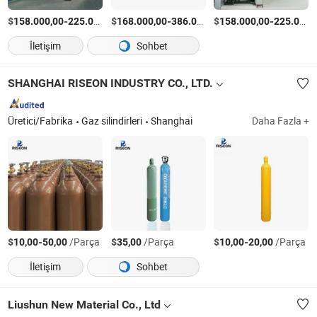
$
-
$
/Parça
-
$
/Ayarla
-
158.000,00
225.000,00
168.000,00
386.000,00
158.000,00
225.000,00
İletişim
Sohbet
SHANGHAI RISEON INDUSTRY CO., LTD.
Üretici/Fabrika
Gaz silindirleri
Shanghai
Daha Fazla +
$
-
/Parça
$
/Parça
$
-
/Parça
10,00
50,00
35,00
10,00
20,00
İletişim
Sohbet
Liushun New Material Co., Ltd