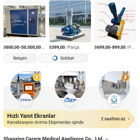
$
-
/Parça
$
/Parça
$
-
/Parça
600,00
50.000,00
399,00
699,00
899,00
İletişim
Sohbet
Hızlı Yanıt Ekranlar
2 saatten az
Kanalizasyon Arıtma Ekipmanları içinde
Shaoxing Carere Medical Appliance Co., Ltd.