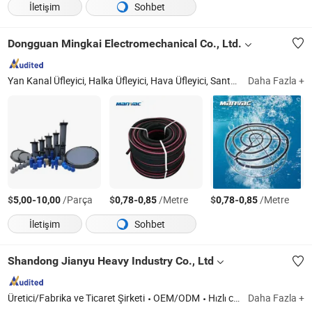
İletişim
Sohbet
Dongguan Mingkai Electromechanical Co., Ltd.
Yan Kanal Üfleyici, Halka Üfleyici, Hava Üfleyici, Santrifüj Üfleyici, Disk Difüzörler, Aerasyon Tüpü, Yüksek Hızlı Üfleyici, Yenileyici Üfleyici, Roots Üfleyici, Hava Soğutmalı Soğutucu
Daha Fazla +
$
-
/Parça
$
-
/Metre
$
-
/Metre
5,00
10,00
0,78
0,85
0,78
0,85
İletişim
Sohbet
Shandong Jianyu Heavy Industry Co., Ltd
Üretici/Fabrika ve Ticaret Şirketi
OEM/ODM
Hızlı cevap
Daha Fazla +