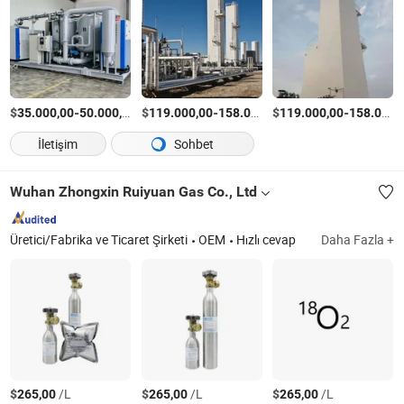
$
-
/Ayarla
$
-
$
/Ayarla
-
35.000,00
50.000,00
119.000,00
158.000,00
119.000,00
158.000,00
İletişim
Sohbet
Wuhan Zhongxin Ruiyuan Gas Co., Ltd
Üretici/Fabrika ve Ticaret Şirketi
OEM
Hızlı cevap
Daha Fazla +
$
/L
$
/L
$
/L
265,00
265,00
265,00