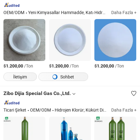
Oksijen Konsantratörü
Aksesuarları'nın Toplu
Tedariki
OEM/ODM
Yeni Kimyasallar Hammadde, Katı Hidrojen Peroksit, Bileşik Sodyum Sülfat, Katı H2O2, Sodyumsülfathidrojenperoksitsodyumklorüradduc, Katı Hidrojen Peroksit Tozu, Deterjan Hammadde, Sodyum Sülfat, Sodyum Tripolifosfat, Sodyum Sülfat Peroksit
Daha Fazla +
$
/Ton
$
/Ton
$
/Ton
1.200,00
1.200,00
1.200,00
İletişim
Sohbet
Zibo Dijia Special Gas Co.,Ltd.
Ticari Şirket
OEM/ODM
Hidrojen Klorür; Kükürt Dioksit
Daha Fazla +