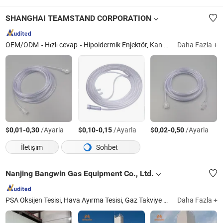
SHANGHAI TEAMSTAND CORPORATION
OEM/ODM
Hızlı cevap
Hipoidermik Enjektör, Kan Alma Seti, İnfüzyon Seti, Huber İğnesi, Solunum Devresi, Önceden Doldurulmuş Enjektör, Kateter ve Tüp, Hemodiyaliz Cihazı, AV Fistül İğnesi, Biyopsi İğnesi
Daha Fazla +
$
-
/Ayarla
$
-
/Ayarla
$
-
/Ayarla
0,01
0,30
0,10
0,15
0,02
0,50
İletişim
Sohbet
Nanjing Bangwin Gas Equipment Co., Ltd.
PSA Oksijen Tesisi, Hava Ayırma Tesisi, Gaz Takviye Cihazı, PSA Azot Tesisi, Küçük Sıvı Azot Tesisi, Hava Kompresörü, CNG Gaz Silindiri, Dikişsiz Çelik Silindir
Daha Fazla +