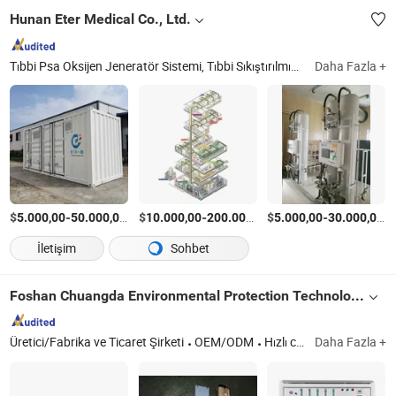
Hunan Eter Medical Co., Ltd.
Tıbbi Psa Oksijen Jeneratör Sistemi, Tıbbi Sıkıştırılmış Oksijen Jeneratör Sistemi, Oksijen Silindiri Doldurma Sistemi, Tıbbi Merkezi Emme Sistemi, Tıbbi Sıkıştırılmış Hava Sistemi, Tıbbi Hemşire Çağrı Sistemi, Tıbbi Temiz Mühendislik Sistemi, Tıbbi Merkezi Gaz Arz Sistemi, Tıbbi Akıllı Yatak Hemşirelik Sistemi, Hastane Yatak Başlığı Ünitesi Sistemi
Daha Fazla +
$
-
/Parça
$
-
$
/Parça
-
/
5.000,00
50.000,00
10.000,00
200.000,00
5.000,00
30.000,00
İletişim
Sohbet
Foshan Chuangda Environmental Protection Technology Co., Ltd.
Üretici/Fabrika ve Ticaret Şirketi
OEM/ODM
Hızlı cevap
Daha Fazla +