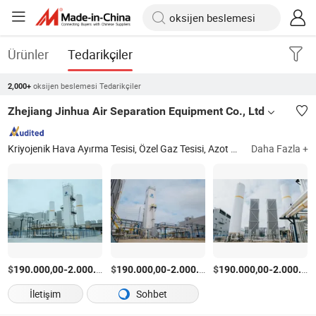
Ürünler
Tedarikçiler
oksijen beslemesi Tedarikçiler
2,000+
Zhejiang Jinhua Air Separation Equipment Co., Ltd
Kriyojenik Hava Ayırma Tesisi, Özel Gaz Tesisi, Azot Gaz Tesisi, Oksijen Gaz Tesisi, Sıvı Oksijen Tesisi, Sıvı Azot Tesisi, Sıvı Hava Ayırma Ünitesi
Daha Fazla +
$
-
$
/Parça
-
$
/Parça
-
190.000,00
2.000.000,00
190.000,00
2.000.000,00
190.000,00
2.000.000,00
İletişim
Sohbet