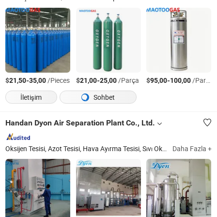
$
-
/Pieces
$
-
/Parça
$
-
/Parça
21,50
35,00
21,00
25,00
95,00
100,00
İletişim
Sohbet
Handan Dyon Air Separation Plant Co., Ltd.
Oksijen Tesisi, Azot Tesisi, Hava Ayırma Tesisi, Sıvı Oksijen Tesisi, Sıvı Azot Tesisi, Sıvı Argon Tesisi, Medikal Oksijen Tesisi, Skid Monteli Oksijen Tesisi, Asetilen Tesisi, CO2 Tesisi
Daha Fazla +