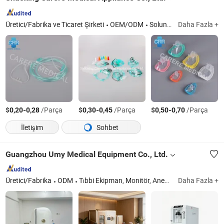
Üretici/Fabrika ve Ticaret Şirketi
OEM/ODM
Solunum Filtresi, Solunum Devreleri
Daha Fazla +
$
-
/Parça
$
-
/Parça
$
-
/Parça
0,20
0,28
0,30
0,45
0,50
0,70
İletişim
Sohbet
Guangzhou Umy Medical Equipment Co., Ltd.
Üretici/Fabrika
ODM
Tıbbi Ekipman, Monitör, Anestezi Ventilatörü, Röntgen, Düz Panel Dedektör, Mat
Daha Fazla +