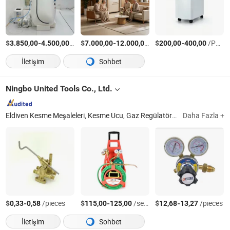
$
-
/Parça
$
-
/Parça
$
-
/Parça
3.850,00
4.500,00
7.000,00
12.000,00
200,00
400,00
İletişim
Sohbet
Ningbo United Tools Co., Ltd.
Eldiven Kesme Meşaleleri, Kesme Ucu, Gaz Regülatörü, Kaynak Kesme ve Isıtma Takımı, Kaynak Aksesuarları, Kaynak Meşalesi, Toprak Kelepçesi, Elektrot Tutucu, Alev Geri Akış Önleyici, MIG Kaynak Meşalesi
Daha Fazla +
$
-
/pieces
$
-
/sets
$
-
/pieces
0,33
0,58
115,00
125,00
12,68
13,27
İletişim
Sohbet