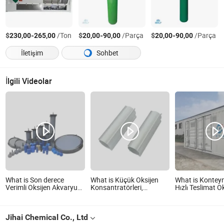
$
-
/Ton
$
-
/Parça
$
-
/Parça
230,00
265,00
20,00
90,00
20,00
90,00
İletişim
Sohbet
İlgili Videolar
What is Son derece
What is Küçük Oksijen
What is Konteyn
Verimli Oksijen Akvaryum
Konsantratörleri,
Hızlı Teslimat O
Hava Taşı Silindiri
Moleküler Elekler,
Gazı Tedariki
Alüminyum Silindirler,
Kurutucular, Alüminyum
Jihai Chemical Co., Ltd
Alaşımlı Silindirler, 5L Ev