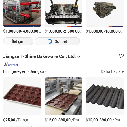
$
-
/Ayarla
$
-
/Ayarla
$
-
/
1.000,00
4.000,00
1.000,00
2.500,00
1.000,00
10.000,00
İletişim
Sohbet
Jiangsu T-Shine Bakeware Co., Ltd.
Fırın gereçleri
Jiangsu
Daha Fazla +
$
/Parça
$
-
/Parça
$
-
/Parça
25,00
12,00
890,00
12,00
890,00