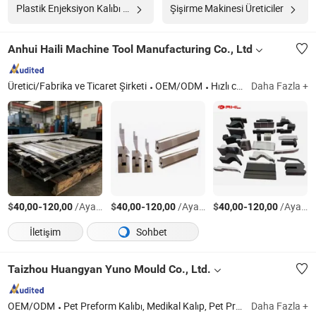
Plastik Enjeksiyon Kalıbı Üreticiler
Şişirme Makinesi Üreticiler
Anhui Haili Machine Tool Manufacturing Co., Ltd
Üretici/Fabrika ve Ticaret Şirketi
OEM/ODM
Hızlı cevap
Daha Fazla +
$
-
/Ayarla
$
-
/Ayarla
$
-
/Ayarla
40,00
120,00
40,00
120,00
40,00
120,00
İletişim
Sohbet
Taizhou Huangyan Yuno Mould Co., Ltd.
OEM/ODM
Pet Preform Kalıbı, Medikal Kalıp, Pet Preform Kalıbı, Medikal Kalıp, Preform, Pet Kalıbı, Preform Kalıbı, Şişe Preform Kalıbı, 5gallon Kalıp, Kap Kalıbı
Daha Fazla +