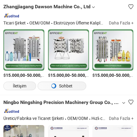
Zhangjiagang Dawson Machine Co., Ltd
Ticari Şirket
OEM/ODM
Ekstrüzyon Üfleme Kalıplama Makinesi, Üfleme Kalıplama Makinesi, HDPE Üfleme Kalıplama Makinesi, IBC Üfleme Kalıplama Makinesi, Preform Enjeksiyon Kalıplama Makinesi, Enjeksiyon Üfleme Kalıplama Makinesi
Daha Fazla +
$
-
/Ayarla
$
-
/Ayarla
$
-
15.000,00
50.000,00
15.000,00
50.000,00
15.000,00
50.000,00
İletişim
Sohbet
Ningbo Ningshing Precision Machinery Group Co., Ltd.
Üretici/Fabrika ve Ticaret Şirketi
OEM/ODM
Hızlı cevap
Daha Fazla +