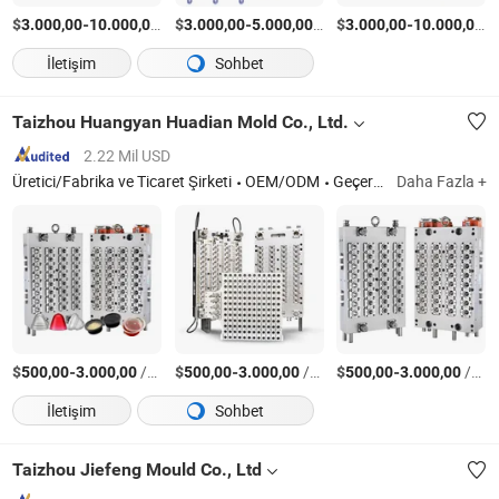
$
-
/Parça
$
-
/Parça
$
-
/
3.000,00
10.000,00
3.000,00
5.000,00
3.000,00
10.000,00
İletişim
Sohbet
Taizhou Huangyan Huadian Mold Co., Ltd.
2.22 Mil USD
Üretici/Fabrika ve Ticaret Şirketi
OEM/ODM
Geçersiz
Daha Fazla +
$
-
/Ayarla
$
-
/Ayarla
$
-
/Ayarla
500,00
3.000,00
500,00
3.000,00
500,00
3.000,00
İletişim
Sohbet
Taizhou Jiefeng Mould Co., Ltd