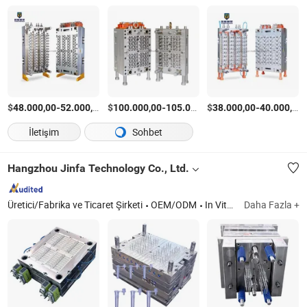
$
-
/Ayarla
$
-
$
/Ayarla
-
48.000,00
52.000,00
100.000,00
105.000,00
38.000,00
40.000,00
İletişim
Sohbet
Hangzhou Jinfa Technology Co., Ltd.
Üretici/Fabrika ve Ticaret Şirketi
OEM/ODM
In Vitro Tanı Ürünleri (Kiti, Örnekleyiciler), Enjeksiyon Kalıpları, Tıbbi Cihaz (Emilebilir Vasküler Klip), Plastik Ürünler, Kauçuk Ürünler
Daha Fazla +