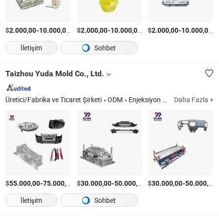
$
-
/Parça
$
-
/Parça
$
-
/
2.000,00
10.000,00
2.000,00
10.000,00
2.000,00
10.000,00
İletişim
Sohbet
Taizhou Yuda Mold Co., Ltd.
Üretici/Fabrika ve Ticaret Şirketi
ODM
Enjeksiyon Kalıpları
Daha Fazla +
$
-
/Ayarla
$
-
/Ayarla
$
-
55.000,00
75.000,00
30.000,00
50.000,00
30.000,00
50.000,00
İletişim
Sohbet