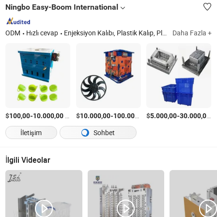
Ningbo Easy-Boom International
ODM
Hızlı cevap
Enjeksiyon Kalıbı, Plastik Kalıp, Plastik Kalıp, Plastik Enjeksiyon Kalıbı, Otomotiv Bileşenleri, Döküm Kalıbı, 2K Kalıp
Daha Fazla +
$
-
/Parça
$
-
$
/Parça
-
/
100,00
10.000,00
10.000,00
100.000,00
5.000,00
30.000,00
İletişim
Sohbet
İlgili Videolar