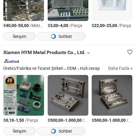
$
-
/Metre kare
$
-
/Parça
$
-
/Parça
40,00
50,00
3,00
4,00
22,00
25,00
İletişim
Sohbet
Xiamen HYM Metal Products Co., Ltd.
Üretici/Fabrika ve Ticaret Şirketi
ODM
Hızlı cevap
Daha Fazla +
$
-
/Parça
$
-
/Parça
$
-
/Parça
0,10
1,50
500,00
1.000,00
500,00
1.000,00
İletişim
Sohbet