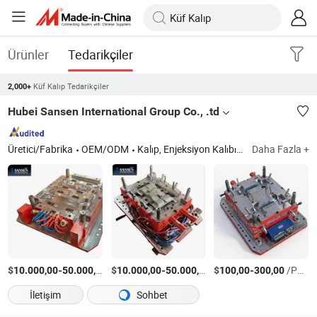
Ürünler
Tedarikçiler
Küf Kalıp Tedarikçiler
2,000+
Hubei Sansen International Group Co., .td
Üretici/Fabrika
OEM/ODM
Kalıp, Enjeksiyon Kalıbı, Otomotiv Kalıbı, Plastik Kalıp, Günlük İhtiyaçlar Kalıbı, Tıbbi Cihaz Kalıbı, Plastik Enjeksiyon Kalıbı
Daha Fazla +
$
-
/Parça
$
-
/Parça
$
-
/Parça
10.000,00
50.000,00
10.000,00
50.000,00
100,00
300,00
İletişim
Sohbet