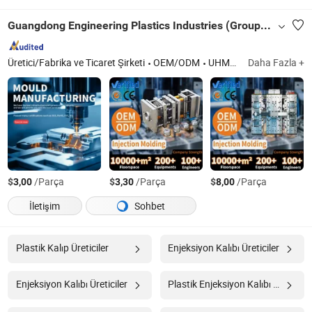
Guangdong Engineering Plastics Industries (Group) Co., Ltd.
Üretici/Fabrika ve Ticaret Şirketi
OEM/ODM
UHMW-PE, Mc Naylon, POM, PTFE, Peek, PPS, PU, ABS, PVDF
Daha Fazla +
$
/Parça
$
/Parça
$
/Parça
3,00
3,30
8,00
İletişim
Sohbet
Plastik Kalıp Üreticiler
Enjeksiyon Kalıbı Üreticiler
Enjeksiyon Kalıbı Üreticiler
Plastik Enjeksiyon Kalıbı Üreticiler