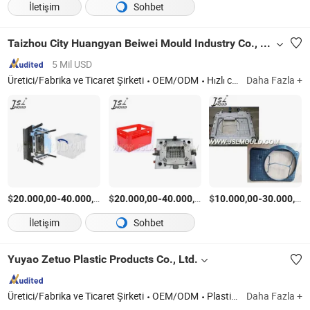
İletişim
Sohbet
Taizhou City Huangyan Beiwei Mould Industry Co., Ltd.
5 Mil USD
Üretici/Fabrika ve Ticaret Şirketi
OEM/ODM
Hızlı cevap
Daha Fazla +
$
-
/Ayarla
$
-
/Ayarla
$
-
20.000,00
40.000,00
20.000,00
40.000,00
10.000,00
30.000,00
İletişim
Sohbet
Yuyao Zetuo Plastic Products Co., Ltd.
Üretici/Fabrika ve Ticaret Şirketi
OEM/ODM
Plastik Enjeksiyon Kalıbı, Enjeksiyon Kalıbı, Plastik Enjeksiyon Kalıplama, Enjeksiyon Kalıplama, Plastik Enjeksiyon Kalıbı, Plastik Enjeksiyon Kalıplama, Vakum Şekillendirme, Silikon Kauçuk Kalıp, Üfleme Kalıbı Ekstrüzyon Kalıbı, CNC İşleme 3D Yazdırma
Daha Fazla +