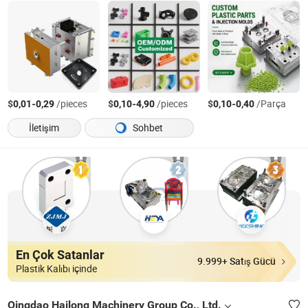
$
-
/pieces
$
-
/pieces
$
-
/Parça
0,01
0,29
0,10
4,90
0,10
0,40
İletişim
Sohbet
En Çok Satanlar
9.999+ Satış Gücü
Plastik Kalıbı içinde
Qingdao Hailong Machinery Group Co., Ltd.