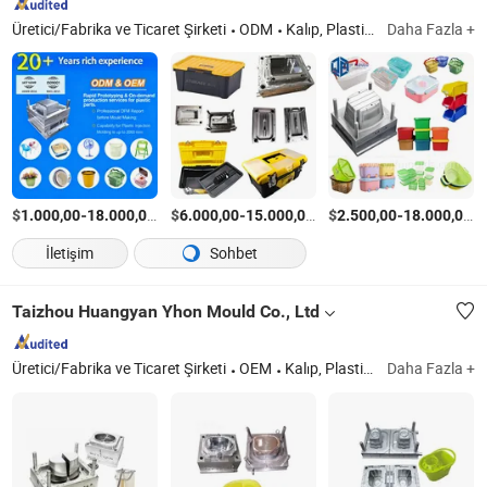
Üretici/Fabrika ve Ticaret Şirketi
ODM
Kalıp, Plastik Kalıp
Daha Fazla +
$
-
/Parça
$
-
/Parça
$
-
/
1.000,00
18.000,00
6.000,00
15.000,00
2.500,00
18.000,00
İletişim
Sohbet
Taizhou Huangyan Yhon Mould Co., Ltd
Üretici/Fabrika ve Ticaret Şirketi
OEM
Kalıp, Plastik Ürünler
Daha Fazla +