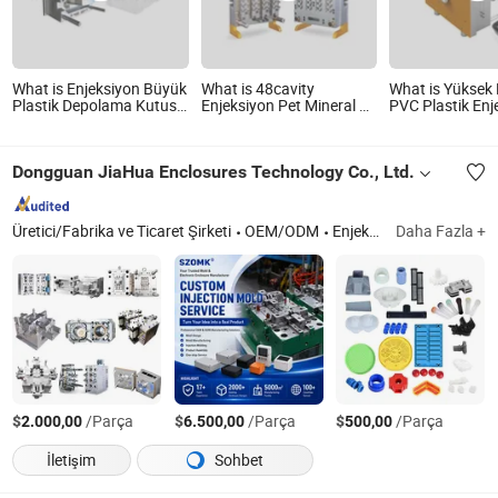
What is Enjeksiyon Büyük
What is 48cavity
What is Yüksek 
Plastik Depolama Kutusu
Enjeksiyon Pet Mineral Su
PVC Plastik Enj
Kalıbı
Preform Kalıbı
Kalıbı Plastik B
Bağlantı Eleman
Container Üretim
Dongguan JiaHua Enclosures Technology Co., Ltd.
Üretici/Fabrika ve Ticaret Şirketi
OEM/ODM
Enjeksiyon Kalıplama
Daha Fazla +
$
/Parça
$
/Parça
$
/Parça
2.000,00
6.500,00
500,00
İletişim
Sohbet