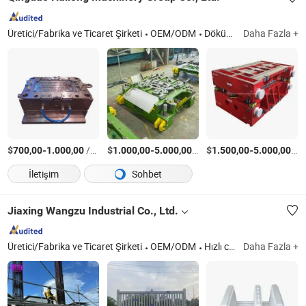
Üretici/Fabrika ve Ticaret Şirketi
OEM/ODM
Döküm ürünü, Metal şekillendirme kalıbı, Metal şekillendirme parçası, Plastik enjeksiyon kalıbı, Döküm, Kamyon gövdesi
Daha Fazla +
$
-
/Parça
$
-
/Parça
$
-
/P
700,00
1.000,00
1.000,00
5.000,00
1.500,00
5.000,00
İletişim
Sohbet
Jiaxing Wangzu Industrial Co., Ltd.
Üretici/Fabrika ve Ticaret Şirketi
OEM/ODM
Hızlı cevap
Daha Fazla +