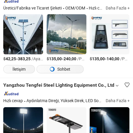
Üretici/Fabrika ve Ticaret Şirketi
OEM/ODM
Hızlı cevap
Daha Fazla +
$
-
/Ayarla
$
-
/Parça
$
-
/Parça
42,25
383,25
135,00
240,00
135,00
140,00
İletişim
Sohbet
Yangzhou Tengfei Steel Lighting Equipment Co., Ltd
Hızlı cevap
Aydınlatma Direği, Yüksek Direk, LED Sokak Lambası, Hepsi Bir Arada Güneş Enerjili Sokak Lambası, Ayrık Güneş Enerjili Sokak Lambası
Daha Fazla +