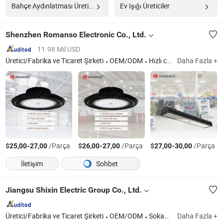
Bahçe Aydınlatması Üreticiler
Ev Işığı Üreticiler
Shenzhen Romanso Electronic Co., Ltd.
11.98 Mil USD
Üretici/Fabrika ve Ticaret Şirketi
OEM/ODM
Hızlı cevap
Daha Fazla +
$
-
/Parça
$
-
/Parça
$
-
/Parça
25,00
27,00
26,00
27,00
27,00
30,00
İletişim
Sohbet
Jiangsu Shixin Electric Group Co., Ltd.
Üretici/Fabrika ve Ticaret Şirketi
OEM/ODM
Sokak Lambası, Direk
Daha Fazla +