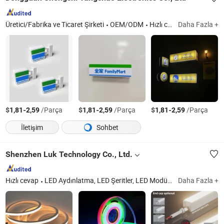
Üretici/Fabrika ve Ticaret Şirketi
OEM/ODM
Hızlı cevap
Daha Fazla +
$
-
/Parça
$
-
/Parça
$
-
/Parça
1,81
2,59
1,81
2,59
1,81
2,59
İletişim
Sohbet
Shenzhen Luk Technology Co., Ltd.
Hızlı cevap
LED Aydınlatma, LED Şeritler, LED Modüller, Neon Şerit, Dış Mekan Aydınlatması
Daha Fazla +