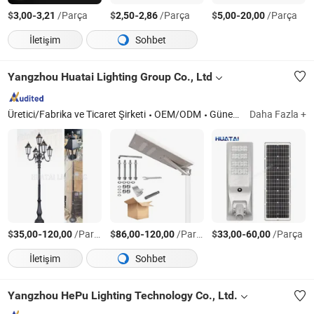
$
-
/Parça
$
-
/Parça
$
-
/Parça
3,00
3,21
2,50
2,86
5,00
20,00
İletişim
Sohbet
Yangzhou Huatai Lighting Group Co., Ltd
Üretici/Fabrika ve Ticaret Şirketi
OEM/ODM
Güneş Enerjili Sokak Lambası Direği, Yüksek Direk Aydınlatma Direkleri, CCTV Yol İzleme Lambası, Güneş Sistemi, Led Lambalar
Daha Fazla +
$
-
/Parça
$
-
/Parça
$
-
/Parça
35,00
120,00
86,00
120,00
33,00
60,00
İletişim
Sohbet
Yangzhou HePu Lighting Technology Co., Ltd.