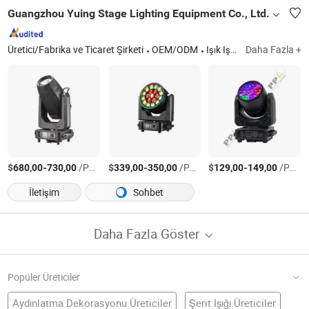
Guangzhou Yuing Stage Lighting Equipment Co., Ltd.
Üretici/Fabrika ve Ticaret Şirketi
OEM/ODM
Işık Işını; LED BSW Hareketli Baş Işığı; Su Geçirmez LED Hareketli Baş Işığı; LED Par Işığı; Disko Işığı
Daha Fazla +
$
-
/Parça
$
-
/Parça
$
-
/Parça
680,00
730,00
339,00
350,00
129,00
149,00
İletişim
Sohbet
Daha Fazla Göster
Popüler Üreticiler
Aydınlatma Dekorasyonu Üreticiler
Şerit Işığı Üreticiler