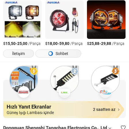
$
-
/Parça
$
-
/Parça
$
-
/Parça
15,50
25,00
18,00
59,80
25,88
29,88
İletişim
Sohbet
Hızlı Yanıt Ekranlar
2 saatten az
Güneş Işığı Lambası içinde
Dongguan Shengshi Tangchao Electronics Co., Ltd