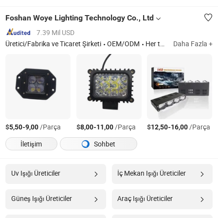
Foshan Woye Lighting Technology Co., Ltd
7.39 Mil USD
Üretici/Fabrika ve Ticaret Şirketi
OEM/ODM
Her türlü LED motosiklet lambası ve otomobil lambası, halojen lamba, xenon lamba, fren lambaları, gösterge hız göstergesi ve çeşitli ihracata yönelik büyük ampuller
Daha Fazla +
$
-
/Parça
$
-
/Parça
$
-
/Parça
5,50
9,00
8,00
11,00
12,50
16,00
İletişim
Sohbet
Uv Işığı Üreticiler
İç Mekan Işığı Üreticiler
Güneş Işığı Üreticiler
Araç Işığı Üreticiler