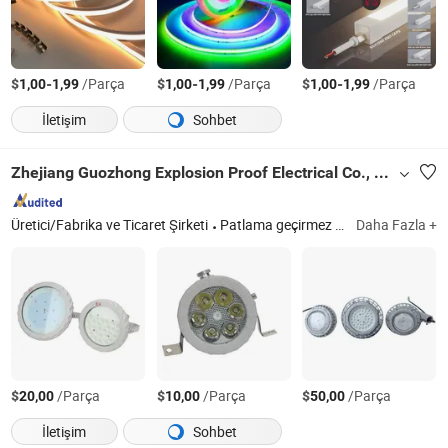
$
-
/Parça
$
-
/Parça
$
-
/Parça
1,00
1,99
1,00
1,99
1,00
1,99
İletişim
Sohbet
Zhejiang Guozhong Explosion Proof Electrical Co., Ltd.
Üretici/Fabrika ve Ticaret Şirketi
Patlama geçirmez dağıtım kutusu
Daha Fazla +
Z
$
/Parça
$
/Parça
$
/Parça
20,00
10,00
50,00
İletişim
Sohbet