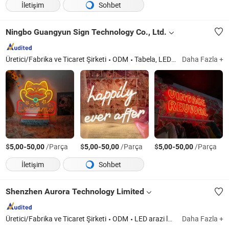
İletişim
Sohbet
Ningbo Guangyun Sign Technology Co., Ltd.
Üretici/Fabrika ve Ticaret Şirketi
ODM
Tabela, LED Tabela, Özelleştirilmiş Metal Tabela
Daha Fazla +
$
-
/Parça
$
-
/Parça
$
-
/Parça
5,00
50,00
5,00
50,00
5,00
50,00
İletişim
Sohbet
Shenzhen Aurora Technology Limited
Üretici/Fabrika ve Ticaret Şirketi
ODM
LED arazi lambası, LED motosiklet lambası, otomobil farı
Daha Fazla +