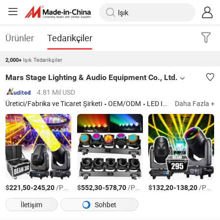
Ürünler
Tedarikçiler
Işık Tedarikçiler
2,000+
Mars Stage Lighting & Audio Equipment Co., Ltd.
4.81 Mil USD
Üretici/Fabrika ve Ticaret Şirketi
OEM/ODM
LED Işık, Sahne Aydınlatması, Hareketli Baş Işığı, Efekt Işığı, Tarayıcı, Sahne Işığı, LED Sahne Işığı, Disko Işığı, DJ Işığı, Işık
Daha Fazla +
$
-
/Parça
$
-
/Parça
$
-
/Parça
221,50
245,20
552,30
578,70
132,20
138,20
İletişim
Sohbet