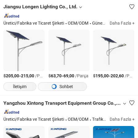
Jiangsu Longen Lighting Co., Ltd.
Üretici/Fabrika ve Ticaret Şirketi
OEM/ODM
Güneş Sokak Lambası, AC Sokak Lambası
Daha Fazla +
$
-
/Parça
$
-
/Parça
$
-
/Parça
205,00
215,00
63,70
69,00
195,00
202,60
İletişim
Sohbet
Yangzhou Xintong Transport Equipment Group Co., Ltd.
Üretici/Fabrika ve Ticaret Şirketi
OEM/ODM
Trafik Ekipmanları
Daha Fazla +