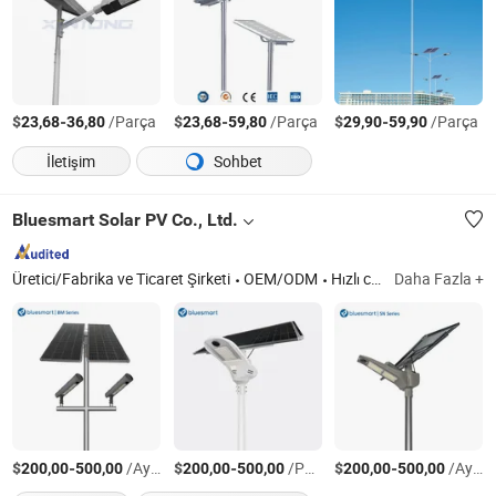
$
-
/Parça
$
-
/Parça
$
-
/Parça
23,68
36,80
23,68
59,80
29,90
59,90
İletişim
Sohbet
Bluesmart Solar PV Co., Ltd.
Üretici/Fabrika ve Ticaret Şirketi
OEM/ODM
Hızlı cevap
Daha Fazla +
$
-
/Ayarla
$
-
/Parça
$
-
/Ayarla
200,00
500,00
200,00
500,00
200,00
500,00