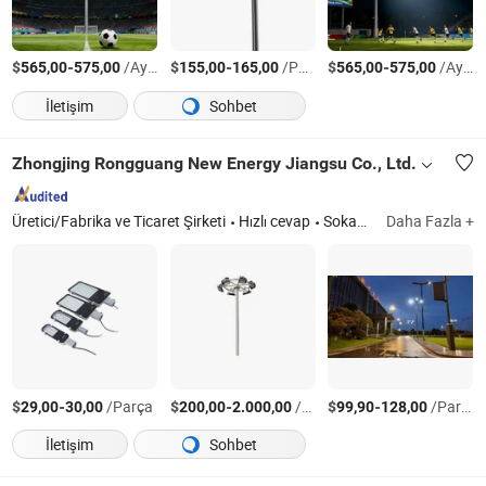
$
-
/Ayarla
$
-
/Parça
$
-
/Ayarla
565,00
575,00
155,00
165,00
565,00
575,00
İletişim
Sohbet
Zhongjing Rongguang New Energy Jiangsu Co., Ltd.
Üretici/Fabrika ve Ticaret Şirketi
Hızlı cevap
Sokak Lambası Direği
Daha Fazla +
$
-
/Parça
$
-
/Parça
$
-
/Parça
29,00
30,00
200,00
2.000,00
99,90
128,00
İletişim
Sohbet