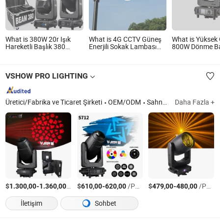
What is 380W 20r Işık
What is 4G CCTV Güneş
What is Yüksek
Hareketli Başlık 380
Enerjili Sokak Lambası
800W Dönme Baş
Sharpy Işık Disco DJ
Starship III 800W
Profili Cmy Ren
Düğün Etkinlik Sahne Işığı
ile
VSHOW PRO LIGHTING
Üretici/Fabrika ve Ticaret Şirketi
OEM/ODM
Sahne Işığı
Daha Fazla +
$
-
/Parça
$
-
/Parça
$
-
/Parça
1.300,00
1.360,00
610,00
620,00
479,00
480,00
İletişim
Sohbet