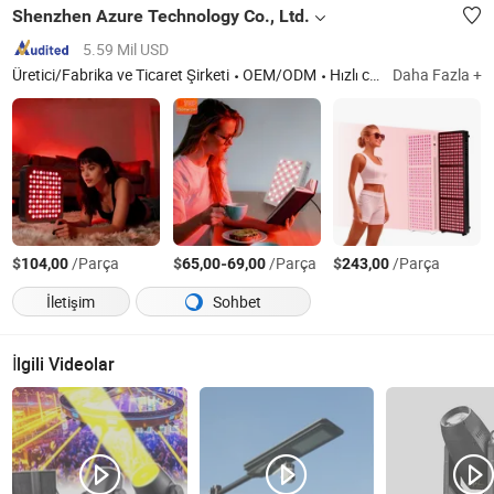
Shenzhen Azure Technology Co., Ltd.
5.59 Mil USD
Üretici/Fabrika ve Ticaret Şirketi
OEM/ODM
Hızlı cevap
Daha Fazla +
$
/Parça
$
-
/Parça
$
/Parça
104,00
65,00
69,00
243,00
İletişim
Sohbet
İlgili Videolar