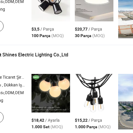
ası,ODM,OEM
ong
/ Parça
/ Parça
$3,5
$20,77
(MOQ)
(MOQ)
100 Parça
30 Parça
Shines Electric Lighting Co.,Ltd
t
icaret Şirketi
 , Dolap Işığı , Gece Işığı
ası,ODM,OEM
ng
/ Ayarla
/ Parça
$18,42
$15,22
(MOQ)
(MOQ)
1.000 Set
1.000 Parça