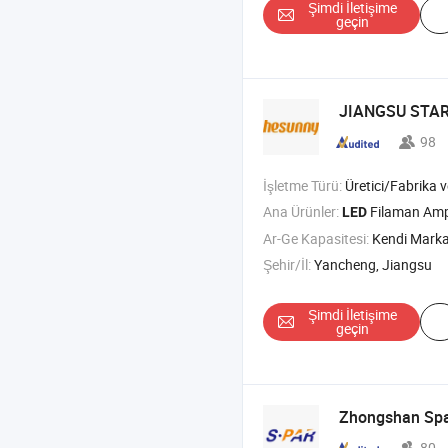
Şimdi İletişime
geçin
JIANGSU STAR 
98
İşletme Türü:
Üretici/Fabrika ve T
Ana Ürünler:
Filaman Am
LED
Ar-Ge Kapasitesi:
Kendi Mark
Şehir/İl:
Yancheng, Jiangsu
Şimdi İletişime
geçin
Zhongshan Spar
80