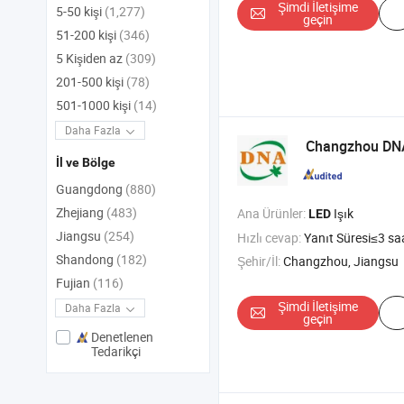
Şimdi İletişime
5-50 kişi
(1,277)
geçin
51-200 kişi
(346)
5 Kişiden az
(309)
201-500 kişi
(78)
501-1000 kişi
(14)
Daha Fazla
Changzhou DNA 
İl ve Bölge
Guangdong
(880)
Zhejiang
(483)
Ana Ürünler:
Işık
LED
Jiangsu
(254)
Hızlı cevap:
Yanıt Süresi≤3 sa
Shandong
(182)
Şehir/İl:
Changzhou, Jiangsu
Fujian
(116)
Şimdi İletişime
Daha Fazla
geçin
Denetlenen
Tedarikçi