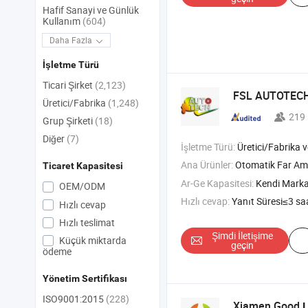
Hafif Sanayi ve Günlük
Kullanım
(604)
Daha Fazla
İşletme Türü
Ticari Şirket
(2,123)
FSL AUTOTECH 
Üretici/Fabrika
(1,248)
219
Grup Şirketi
(18)
Diğer
(7)
İşletme Türü:
Üretici/Fabrika ve T
Ana Ürünler:
Otomatik Far Ampulü , Otomat
Ticaret Kapasitesi
Ar-Ge Kapasitesi:
Kendi Mark
OEM/ODM
Hızlı cevap:
Yanıt Süresi≤3 sa
Hızlı cevap
Hızlı teslimat
Şimdi İletişime
Küçük miktarda
geçin
ödeme
Yönetim Sertifikası
ISO9001:2015
(228)
Xiamen Good
L