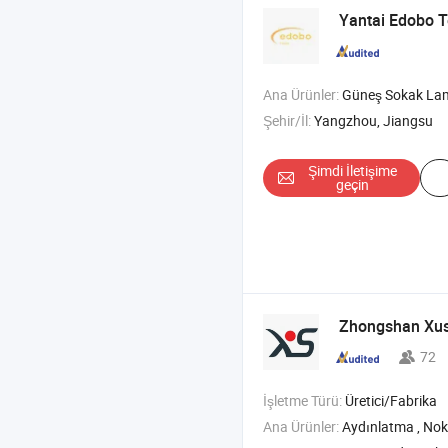
Yantai Edobo Te
Ana Ürünler:
Güneş Sokak Lambası , Güneş Enerji Sistemi , Güneş Pompas
Şehir/İl:
Yangzhou, Jiangsu
Şimdi İletişime
geçin
Zhongshan Xush
72
İşletme Türü:
Üretici/Fabrika
Ana Ürünler:
Aydınlatma , Nokta Işığı , Ray Işı