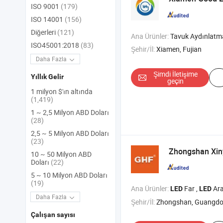
ISO 9001
(179)
ISO 14001
(156)
Diğerleri
(121)
Ana Ürünler:
Tavuk Aydınlatması , Hayvancılık Aydınlatması , Akıllı Aydı
ISO45001:2018
(83)
Şehir/İl:
Xiamen, Fujian
Daha Fazla
Şimdi İletişime
Yıllık Gelir
geçin
1 milyon $'ın altında
(1,419)
1 ~ 2,5 Milyon ABD Doları
(28)
2,5 ~ 5 Milyon ABD Doları
(23)
Zhongshan Xiny
10 ~ 50 Milyon ABD
Doları
(22)
5 ~ 10 Milyon ABD Doları
(19)
Ana Ürünler:
Far ,
Araç Işığı , Pke Butonl
LED
LED
Daha Fazla
Şehir/İl:
Zhongshan, Guangd
Çalışan sayısı