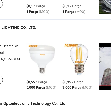
/ Parça
/ Parça
$0,1
$0,1
(MOQ)
(MOQ)
1 Parça
1 Parça
LIGHTING CO., LTD.
icaret Şirketi
pul
ası,ODM,OEM
/ Parça
/ Parça
$0,55
$0,35
(MOQ)
(MOQ)
5.000 Parça
3.000 Parça
 Optoelectronic Technology Co., Ltd