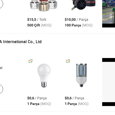
/ Tork
/ Parça
$15,5
$10,00
(MOQ)
(MOQ)
500 Çift
100 Parça
International Co., Ltd
at
/ Parça
/ Parça
$0,6
$0,6
(MOQ)
(MOQ)
1 Parça
1 Parça