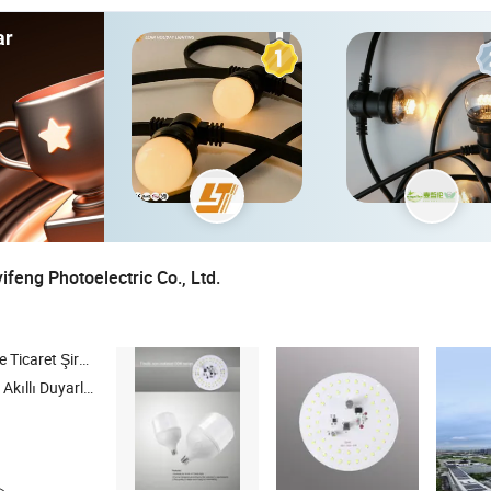
ar
feng Photoelectric Co., Ltd.
icaret Şirketi
k Hassasiyetli Konumlandırma Geçidi , Yol Aydınlatma Armatürleri