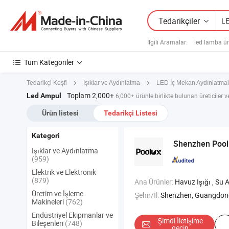
Tedarikçiler
İlgili Aramalar:
led lamba üre
Tüm Kategoriler
Tedarikçi Keşfi
Işıklar ve Aydınlatma
LED İç Mekan Aydınlatmal
Toplam 2,000+
Led Ampul
6,000+ ürünle birlikte bulunan üreticiler ve
Ürün listesi
Tedarikçi Listesi
Kategori
Shenzhen Poolu
Işıklar ve Aydınlatma
(959)
Elektrik ve Elektronik
(879)
Ana Ürünler:
Havuz Işığı , Su Altı Işığı , Şelale Işığı , Su
Üretim ve İşleme
Şehir/İl:
Shenzhen, Guangdon
Makineleri
(762)
Endüstriyel Ekipmanlar ve
Şimdi İletişime
Bileşenleri
(748)
geçin