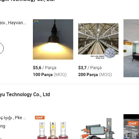
nlatma Kontrol Sistemi , Tarım Ekipmanları
/ Parça
/ Parça
$5,6
$3,7
(MOQ)
(MOQ)
100 Parça
200 Parça
u Technology Co., Ltd
u Motor Başlatma Durdurma , Otomatik Güvenlik Sistemi , Araç Uzaktan Kumanda
ong