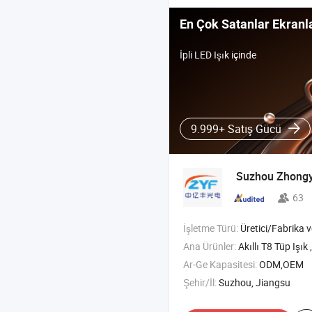
En Çok Satanlar Ekranl
İpli LED Işık içinde
9.999+ Satış Gücü
Suzhou Zhongyi
63
İşletme Türü:
Üretici/Fabrika ve T
Ana Ürünler:
Akıllı T8 Tüp Işık , Akıllı Duyarlı Aydınlatma , Atölye Madencilik Işığı , Akıllı Yükse
Ar-Ge Kapasitesi:
ODM,OEM
Şehir/İl:
Suzhou, Jiangsu