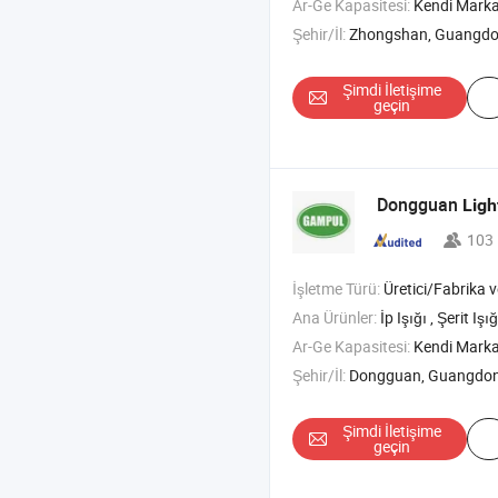
Ar-Ge Kapasitesi:
Kendi Mark
Şehir/İl:
Zhongshan, Guangd
Şimdi İletişime
geçin
Dongguan
Ligh
103
İşletme Türü:
Üretici/Fabrika ve T
Ana Ürünler:
İp Işığı , Şerit Işığı , Dükkan Işığı
Ar-Ge Kapasitesi:
Kendi Mark
Şehir/İl:
Dongguan, Guangdo
Şimdi İletişime
geçin