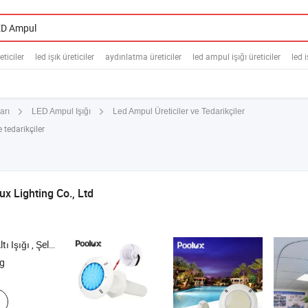
ticiler
led işık üreticiler
aydınlatma üreticiler
led ampul işığı üreticiler
led i
Led Ampul Üreticiler ve Tedarikçiler
arı
LED Ampul Işığı
 tedarikçiler
x Lighting Co., Ltd
 Altı Spot Işığı , Yer Altı Işığı
g