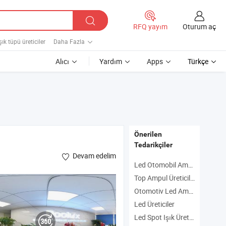
Oturum aç
RFQ yayım
şık tüpü üreticiler
Daha Fazla
Alıcı
Yardım
Apps
Türkçe
Önerilen
Tedarikçiler
Devam edelim
Led Otomobil Ampulü Üreticiler
Top Ampul Üreticiler
Otomotiv Led Ampulü Üreticiler
Led Üreticiler
Led Spot Işık Üreticiler