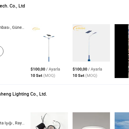
ch. Co., Ltd
ı , Monokristal Güneş Paneli , Güneş Klima
/ Ayarla
/ Ayarla
$100,00
$100,00
(MOQ)
(MOQ)
10 Set
10 Set
eng Lighting Co., Ltd.
ğı , Mıknatıslı Ray Işığı