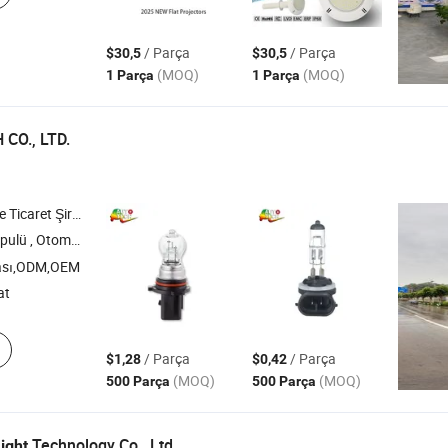
/ Parça
/ Parça
$30,5
$30,5
(MOQ)
(MOQ)
1 Parça
1 Parça
CO., LTD.
icaret Şirketi
ik Minyatür Ampul ,
Aydınlatma , Halojen Far , HID
LED
ası,ODM,OEM
at
/ Parça
/ Parça
$1,28
$0,42
(MOQ)
(MOQ)
500 Parça
500 Parça
Technology Co., Ltd.
ight