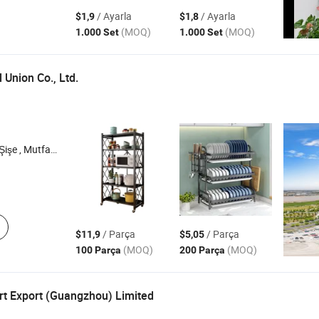
/ Ayarla
/ Ayarla
$1,9
$1,8
(MOQ)
(MOQ)
1.000 Set
1.000 Set
 Union Co., Ltd.
ama Kutusu , Fitness Ekipmanları
/ Parça
/ Parça
$11,9
$5,05
(MOQ)
(MOQ)
100 Parça
200 Parça
t Export (Guangzhou) Limited