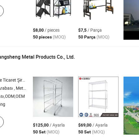
/ pieces
/ Parça
$8,00
$7,5
(MOQ)
(MOQ)
50 pieces
50 Parça
gsheng Metal Products Co., Ltd.
icaret Şirketi
 Sergi Rafı , Depolama Rafı
ası,ODM,OEM
ong
/ Ayarla
/ Ayarla
$125,00
$69,00
(MOQ)
(MOQ)
50 Set
50 Set