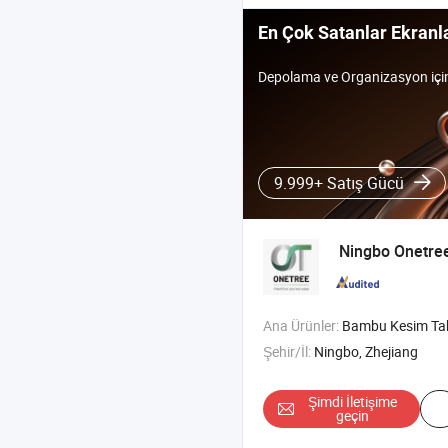
En Çok Satanlar Ekranl
Depolama ve Organizasyon içi
9.999+ Satış Gücü
Ningbo Onetree
Ana Ürünler:
Bambu Kesim Tahtası , Silikon Aletler , Paslanmaz Çelik Su Şişesi
Şehir/İl:
Ningbo, Zhejiang
Şimdi İletişime
geçin