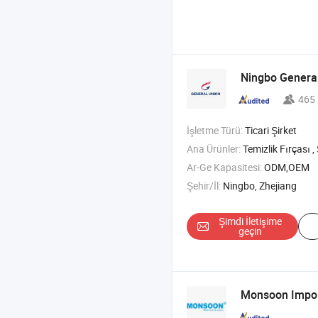
Ningbo General
465
İşletme Türü:
Ticari Şirket
Ana Ürünler:
Temizlik Fırçası , Şişe , Mutfak Eşyası , Depol
Ar-Ge Kapasitesi:
ODM,OEM
Şehir/İl:
Ningbo, Zhejiang
Şimdi İletişime
geçin
Monsoon Impor