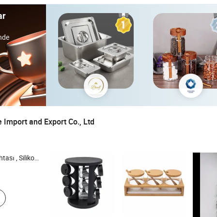
ar
nde
 Import and Export Co., Ltd
 , Kozmetik Saklama Kutusu , Temizlik Fırçası