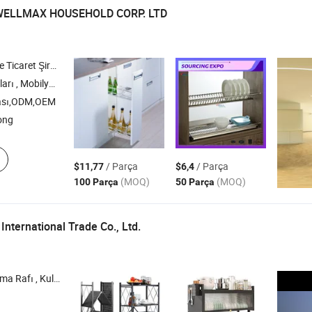
ELLMAX HOUSEHOLD CORP. LTD
icaret Şirketi
Mobilya Donanımı
ası,ODM,OEM
ong
/ Parça
/ Parça
$11,77
$6,4
(MOQ)
(MOQ)
100 Parça
50 Parça
 International Trade Co., Ltd.
sı , Tabak Rafı , Kahve Masası