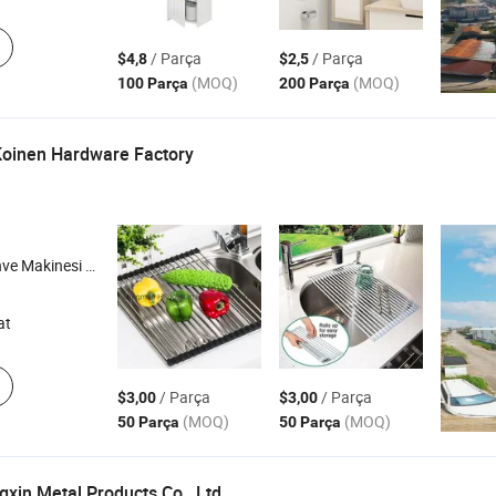
/ Parça
/ Parça
$4,8
$2,5
(MOQ)
(MOQ)
100 Parça
200 Parça
oinen Hardware Factory
 Rafı , Paslanmaz Çelik Mutfak Eşyaları
at
/ Parça
/ Parça
$3,00
$3,00
(MOQ)
(MOQ)
50 Parça
50 Parça
xin Metal Products Co., Ltd.