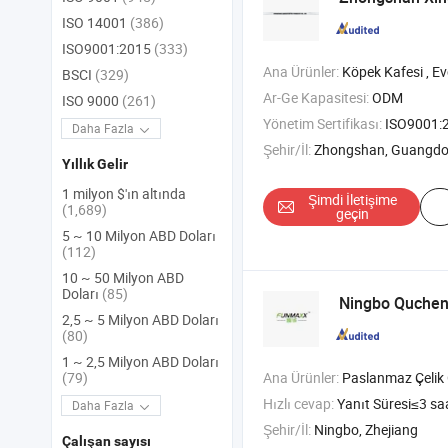
ISO 14001
(386)
ISO9001:2015
(333)
Ana Ürünler:
Köpek Kafesi , Evcil Hayvan Kafesi , Kuş Kafesi , Pap
BSCI
(329)
Ar-Ge Kapasitesi:
ODM
ISO 9000
(261)
Yönetim Sertifikası:
ISO9001:
Daha Fazla
Şehir/İl:
Zhongshan, Guangd
Yıllık Gelir
1 milyon $'ın altında
Şimdi İletişime
(1,689)
geçin
5 ~ 10 Milyon ABD Doları
(112)
10 ~ 50 Milyon ABD
Doları
(85)
Ningbo Quchen
2,5 ~ 5 Milyon ABD Doları
(80)
1 ~ 2,5 Milyon ABD Doları
Ana Ürünler:
Paslanmaz Çelik Ölçü Kabı , Paslanmaz Çelik Mesh Sepet , Paslanmaz Çeli
(79)
Hızlı cevap:
Yanıt Süresi≤3 sa
Daha Fazla
Şehir/İl:
Ningbo, Zhejiang
Çalışan sayısı