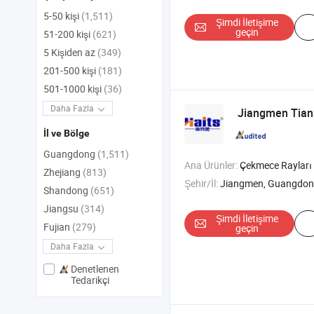
5-50 kişi
(1,511)
Şimdi İletişime
geçin
51-200 kişi
(621)
5 Kişiden az
(349)
201-500 kişi
(181)
501-1000 kişi
(36)
Daha Fazla
Jiangmen Tianh
İl ve Bölge
Guangdong
(1,511)
Ana Ürünler:
Çekmece Rayları , Dolap Menteşeleri , Kapı Menteşeleri , 
Zhejiang
(813)
Şehir/İl:
Jiangmen, Guangdo
Shandong
(651)
Jiangsu
(314)
Şimdi İletişime
Fujian
(279)
geçin
Daha Fazla
Denetlenen
Tedarikçi