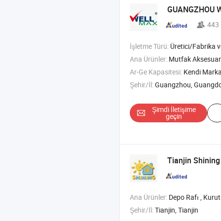
GUANGZHOU W
443
İşletme Türü:
Üretici/Fabrika ve T
Ana Ürünler:
Mutfak Aksesuarları , 
Ar-Ge Kapasitesi:
Kendi Mark
Şehir/İl:
Guangzhou, Guangd
Şimdi İletişime
geçin
Tianjin Shining
Ana Ürünler:
Depo Rafı , Kurutma Rafı , Kullanım Araba
Şehir/İl:
Tianjin, Tianjin