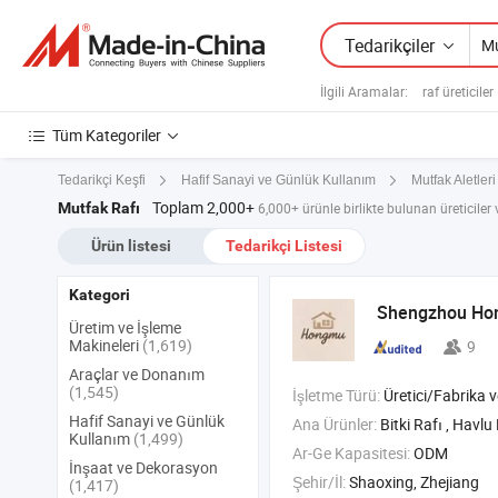
Tedarikçiler
İlgili Aramalar:
raf üreticiler
Tüm Kategoriler
Tedarikçi Keşfi
Hafif Sanayi ve Günlük Kullanım
Mutfak Aletleri
Toplam 2,000+
Mutfak Rafı
6,000+ ürünle birlikte bulunan üreticiler v
Ürün listesi
Tedarikçi Listesi
Kategori
Shengzhou Hon
Üretim ve İşleme
Makineleri
(1,619)
9
Araçlar ve Donanım
(1,545)
İşletme Türü:
Üretici/Fabrika ve T
Hafif Sanayi ve Günlük
Ana Ürünler:
Bitki Rafı , Havlu Rafı , Yan Masa ,
Kullanım
(1,499)
Ar-Ge Kapasitesi:
ODM
İnşaat ve Dekorasyon
Şehir/İl:
Shaoxing, Zhejiang
(1,417)