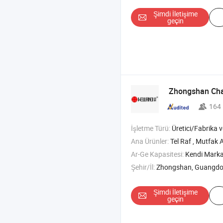
Şimdi İletişime
geçin
Zhongshan Chan
164
İşletme Türü:
Üretici/Fabrika ve T
Ana Ürünler:
Tel Raf , Mutfak Arabası , Metal Raf ,
Ar-Ge Kapasitesi:
Kendi Mark
Şehir/İl:
Zhongshan, Guangd
Şimdi İletişime
geçin