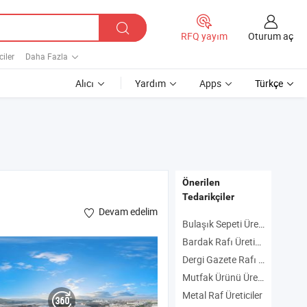
Oturum aç
RFQ yayım
ciler
Daha Fazla
Alıcı
Yardım
Apps
Türkçe
Önerilen
Tedarikçiler
Devam edelim
Bulaşık Sepeti Üreticiler
Bardak Rafı Üreticiler
Dergi Gazete Rafı Üreticiler
Mutfak Ürünü Üreticiler
Metal Raf Üreticiler