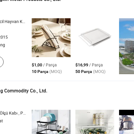
ağan Üretim Kafesi , Demir Tel Çerçeve
2015
ong
/ Parça
/ Parça
$1,00
$16,99
(MOQ)
(MOQ)
10 Parça
50 Parça
g Commodity Co., Ltd.
k Kupa , Paslanmaz Çelik Ürünler , Gıda Saklama Kabı
at