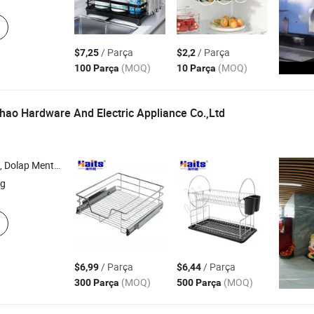
/ Parça
/ Parça
$7,25
$2,2
(MOQ)
(MOQ)
100 Parça
10 Parça
ao Hardware And Electric Appliance Co.,Ltd
Mutfak Aksesuarları , Gardırop Aksesuarları
ng
/ Parça
/ Parça
$6,99
$6,44
(MOQ)
(MOQ)
300 Parça
500 Parça