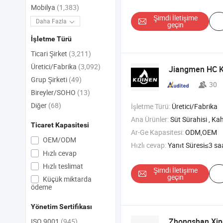
Mobilya
(1,383)
Şimdi İletişime
Daha Fazla
geçin
İşletme Türü
Ticari Şirket
(3,211)
Üretici/Fabrika
(3,092)
Jiangmen HC K
Grup Şirketi
(49)
30
Bireyler/SOHO
(13)
Diğer
(68)
İşletme Türü:
Üretici/Fabrika
Ana Ürünler:
Süt Sürahisi , Kahve Makinesi , Perkolatör , Bulaşık
Ticaret Kapasitesi
Ar-Ge Kapasitesi:
ODM,OEM
OEM/ODM
Hızlı cevap:
Yanıt Süresi≤3 sa
Hızlı cevap
Hızlı teslimat
Şimdi İletişime
geçin
Küçük miktarda
ödeme
Yönetim Sertifikası
Zhongshan Xing
ISO 9001
(945)