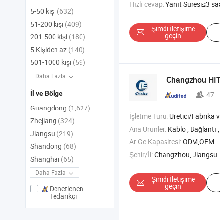
Hızlı cevap:
Yanıt Süresi≤3 sa
5-50 kişi
(632)
51-200 kişi
(409)
Şimdi İletişime
geçin
201-500 kişi
(180)
5 Kişiden az
(140)
501-1000 kişi
(59)
Daha Fazla
Changzhou HITE
İl ve Bölge
47
Guangdong
(1,627)
İşletme Türü:
Üretici/Fabrika ve T
Zhejiang
(324)
Ana Ürünler:
Kablo , Bağlantı , Adaptör 
Jiangsu
(219)
Ar-Ge Kapasitesi:
ODM,OEM
Shandong
(68)
Şehir/İl:
Changzhou, Jiangsu
Shanghai
(65)
Daha Fazla
Şimdi İletişime
geçin
Denetlenen
Tedarikçi