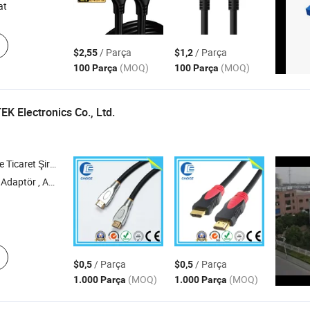
at
/ Parça
/ Parça
$2,55
$1,2
(MOQ)
(MOQ)
100 Parça
100 Parça
K Electronics Co., Ltd.
icaret Şirketi
, Anten , Hoparlör
/ Parça
/ Parça
$0,5
$0,5
(MOQ)
(MOQ)
1.000 Parça
1.000 Parça