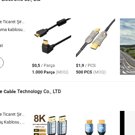
icaret Şirketi
blosu; USB kablosu
at
/ Parça
/ PCS
$0,5
$1,9
(MOQ)
(MOQ)
1.000 Parça
500 PCS
de
Technology Co., LTD
Cable
icaret Şirketi
nik Tel , Yeni Enerji Kablo Demeti