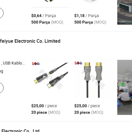
/ Parça
/ Parça
$0,64
$1,18
(MOQ)
(MOQ)
500 Parça
500 Parça
eiyue Electronic Co. Limited
s Kablosu , dB9 Kablosu ,
Kablosu
HDMI
ng
/ piece
/ piece
$25,00
$25,00
(MOQ)
(MOQ)
20 piece
20 piece
Electronic Co., Ltd