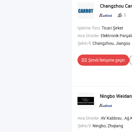
Changzhou Carr
5
İşletme Türü:
Ticari Şirket
Ana Ürünler:
Elektronik Parçala
Şehir/İl:
Changzhou, Jiangsu
Şimdi İletişime geçin
Ningbo Weidan E
Ana Ürünler:
AV Kablosu , Ağ K
Şehir/İl:
Ningbo, Zhejiang