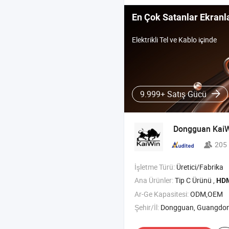
En Çok Satanlar Ekranl
Elektrikli Tel ve Kablo içinde
9.999+ Satış Gücü
Dongguan KaiWi
205
İşletme Türü:
Üretici/Fabrika
Ana Ürünler:
Tip C Ürünü ,
HD
Ar-Ge Kapasitesi:
ODM,OEM
Şehir/İl:
Dongguan, Guangdo