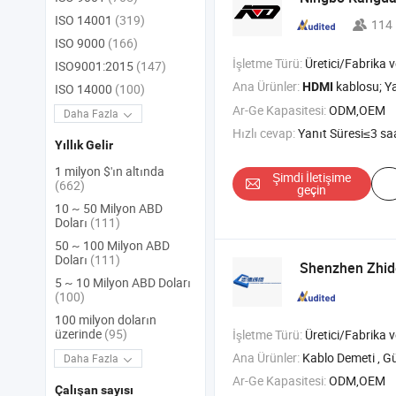
ISO 14001
(319)
114
ISO 9000
(166)
İşletme Türü:
Üretici/Fabrika ve T
ISO9001:2015
(147)
Ana Ürünler:
kablosu; Yama ka
HDMI
ISO 14000
(100)
Ar-Ge Kapasitesi:
ODM,OEM
Daha Fazla
Hızlı cevap:
Yanıt Süresi≤3 sa
Yıllık Gelir
1 milyon $'ın altında
Şimdi İletişime
(662)
geçin
10 ~ 50 Milyon ABD
Doları
(111)
50 ~ 100 Milyon ABD
Doları
(111)
Shenzhen Zhi
5 ~ 10 Milyon ABD Doları
(100)
100 milyon doların
üzerinde
(95)
İşletme Türü:
Üretici/Fabrika ve T
Ana Ürünler:
Kablo Demeti , Güç Kablosu , DC Kablosu , Elektro
Daha Fazla
Ar-Ge Kapasitesi:
ODM,OEM
Çalışan sayısı