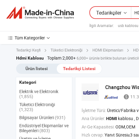
Tedarikçiler
İlgili Aramalar:
usb kablosu ü
Tüm Kategoriler
Tedarikçi Keşfi
Tüketici Elektroniği
HDMI Ekipmanları
HD
Toplam 2,000+
Hdmi Kablosu
6,000+ ürünle birlikte bulunan üreticile
Ürün listesi
Tedarikçi Listesi
Kategori
Changzhou Wista
Elektrik ve Elektronik
(1,855)
11.3
Tüketici Elektroniği
(1,323)
İşletme Türü:
Üretici/Fabrika ve T
Bilgisayar Ürünleri
(931)
Ana Ürünler:
kablosu , Display port ka
HDMI
Endüstriyel Ekipmanlar ve
Ar-Ge Kapasitesi:
ODM,OEM
Bileşenleri
(803)
Hızlı cevap:
Yanıt Süresi≤3 sa
Üretim ve İşleme