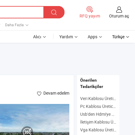
Oturum aç
RFQ yayım
r
Daha Fazla
Alıcı
Yardım
Apps
Türkçe
Önerilen
Tedarikçiler
Devam edelim
Veri Kablosu Üreticiler
Pc Kablosu Üreticiler
Usb'den Hdmi'ye Üreticiler
İletişim Kablosu Üreticiler
Vga Kablosu Üreticiler