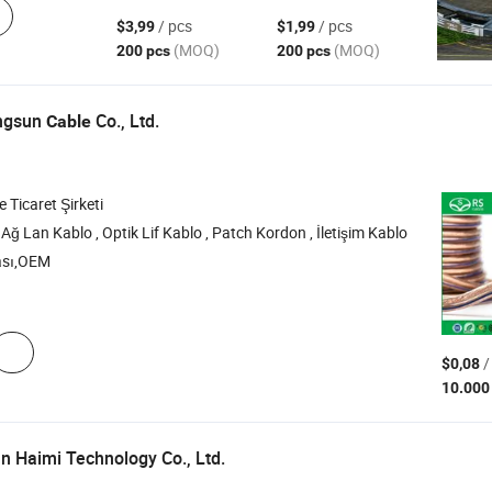
/ pcs
/ pcs
$3,99
$1,99
(MOQ)
(MOQ)
200 pcs
200 pcs
ingsun
Co., Ltd.
Cable
e Ticaret Şirketi
 Ağ Lan Kablo , Optik Lif Kablo , Patch Kordon , İletişim Kablo
ası,OEM
/
$0,08
10.000
n Haimi Technology Co., Ltd.