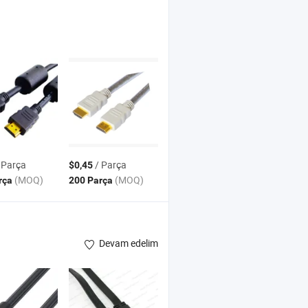
 Parça
/ Parça
$0,45
(MOQ)
(MOQ)
rça
200 Parça
Devam edelim