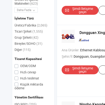
Makineleri
(623)
Şimdi İletişime
Daha Fazla
geçin
İşletme Türü
Üretici/Fabrika
(2,065)
Ticari Şirket
(1,555)
Dongguan Xingf
Grup Şirketi
(42)
Bireyler/SOHO
(31)
Diğer
(115)
Ana Ürünler:
Ethernet Kablosu , USB Kablosu , Se
Şehir/İl:
Dongguan, Guangdo
Ticaret Kapasitesi
OEM/ODM
Şimdi İletişime
geçin
Hızlı cevap
Hızlı teslimat
Küçük miktarda
ödeme
Yönetim Sertifikası
Ningbo Kangda 
ISO 9001
(705)