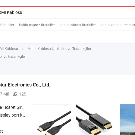
reticiler
kablo çapraz üreticiler
kablo tahtası üreticiler
kablo kanalı üreticile
Hdmi Kablosu Üreticiler ve Tedarikçiler
MI Kablosu
r ve tedarikçiler
r Electronics Co., Ltd.
7 Mil
125
icaret Şirketi
blosu , Ses video kabloları
at