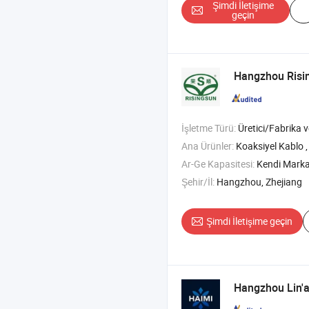
Şimdi İletişime
geçin
Hangzhou Ris
İşletme Türü:
Üretici/Fabrika v
Ana Ürünler:
Koaksiyel Kablo ,
Ar-Ge Kapasitesi:
Kendi Mark
Şehir/İl:
Hangzhou, Zhejiang
Şimdi İletişime geçin
Hangzhou Lin'a