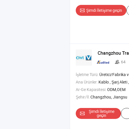
Şimdi İletişime geçin
Changzhou Trafu
64
İşletme Türü:
Üretici/Fabrika ve T
Ana Ürünler:
Kablo , Şarj Aleti , Adaptö
Ar-Ge Kapasitesi:
ODM,OEM
Şehir/İl:
Changzhou, Jiangsu
Şimdi İletişime
geçin