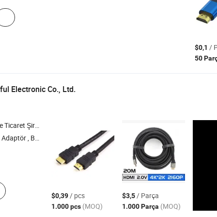
/ 
$0,1
50 Par
l Electronic Co., Ltd.
icaret Şirketi
r , Bağlantı Elemanı
/ pcs
/ Parça
$0,39
$3,5
(MOQ)
(MOQ)
1.000 pcs
1.000 Parça