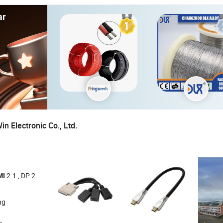
ar
n Electronic Co., Ltd.
2.1 , DP 2.1 , DVI
MI
ng