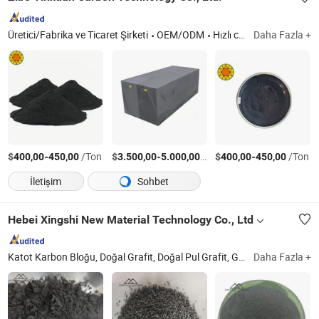
Üretici/Fabrika ve Ticaret Şirketi
OEM/ODM
Hızlı cevap
Daha Fazla +
$
-
/Ton
$
-
/Ton
$
-
/Ton
400,00
450,00
3.500,00
5.000,00
400,00
450,00
İletişim
Sohbet
Hebei Xingshi New Material Technology Co., Ltd
Katot Karbon Bloğu, Doğal Grafit, Doğal Pul Grafit, Grafit Tozu, Asit Dayanıklı Grafit Tuğlaları, Esnek Grafit, Silisyum Karbür, Grafitlenmiş Petrol Koku, Grafit Emülsiyonu, Esnek Grafit Levha
Daha Fazla +