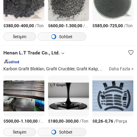
$
-
/Ton
$
-
/Ton
$
-
/Ton
380,00
400,00
600,00
1.300,00
585,00
725,00
İletişim
Sohbet
Henan L.T Trade Co., Ltd.
Karbon Grafit Blokları, Grafit Crucibler, Grafit Kalıp, Grafit Elektrot, Grafit Rotor ve Kanatlar, Karburizatör Rekarburizatör, Yüksek Saflıkta Grafit Malzemeleri, Özelleştirilmiş Grafit Parçaları Bileşenleri, Sic Grafit Crucibler, Terrazzo Karolar
Daha Fazla +
$
-
/Ayarla
$
-
/Ton
$
-
/Parça
500,00
1.100,00
180,00
300,00
0,26
0,76
İletişim
Sohbet