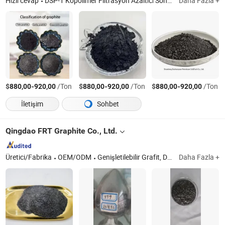
Hızlı cevap
DSP-1 Kopolimer Filtrasyon Azaltıcı Sondaj sıvısı, DSP-2 Kopolimer Filtrasyon Azaltıcı Sondaj sıvısı, Sülfomethylated Fenolik Reçine Sondaj Sıvısı, Modifiye Sondaj Nişastası Sondaj Kimyasalı, Nano Polyester Şale Engelleyici Sondaj Sıvısı, Poliamin Şale Engelleyici Sondaj Sıvısı, Alüminyum Bazlı Şale Engelleyici Sondaj Sıvısı, Ep Yağlayıcı Sondaj Sıvısı Katkısı, Katı Yağlayıcı Grafit Sondaj Sıvısı Katkısı, Köpük Kesici Sondaj Sıvısı Kimyasal Katkısı
Daha Fazla +
$
-
/Ton
$
-
/Ton
$
-
/Ton
880,00
920,00
880,00
920,00
880,00
920,00
İletişim
Sohbet
Qingdao FRT Graphite Co., Ltd.
Üretici/Fabrika
OEM/ODM
Genişletilebilir Grafit, Doğal Pul Grafit
Daha Fazla +