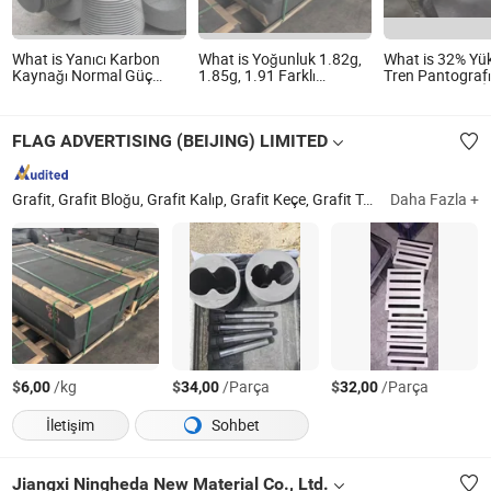
What is Yanıcı Karbon
What is Yoğunluk 1.82g,
What is 32% Yük
Kaynağı Normal Güç
1.85g, 1.91 Farklı
Tren Pantograf
Büyük Boy Blok EAF Fırın
Boyutlar için Kalıplanmış
Uygulanan Cu 
Malzemesi Grafit Çubuk
İzostatik Grafit Bloku
Grafit Scrubber
Ark Elektrodu EDM Plaka
FLAG ADVERTISING (BEIJING) LIMITED
Disk Çelik Kaynağı
Karbon Elektrodu Grafit
Grafit, Grafit Bloğu, Grafit Kalıp, Grafit Keçe, Grafit Tozu, Yapay Grafit, Grafit Rotoru, Grafit Boru, Karbon Grafit, Pirolitik Grafit
Daha Fazla +
$
/kg
$
/Parça
$
/Parça
6,00
34,00
32,00
İletişim
Sohbet
Jiangxi Ningheda New Material Co., Ltd.