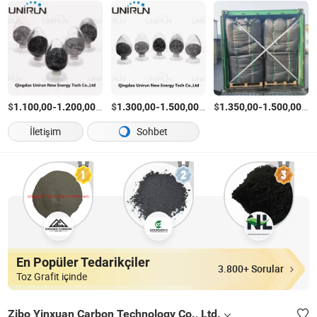
$
-
/kg
$
-
/Ton
$
-
/T
1.100,00
1.200,00
1.300,00
1.500,00
1.350,00
1.500,00
İletişim
Sohbet
En Popüler Tedarikçiler
3.800+ Sorular
Toz Grafit içinde
Zibo Yinxuan Carbon Technology Co., Ltd.