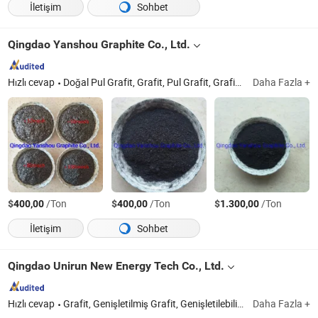
İletişim
Sohbet
Qingdao Yanshou Graphite Co., Ltd.
Hızlı cevap
Doğal Pul Grafit, Grafit, Pul Grafit, Grafit Tozu, Kristal Grafit
Daha Fazla +
$
/Ton
$
/Ton
$
/Ton
400,00
400,00
1.300,00
İletişim
Sohbet
Qingdao Unirun New Energy Tech Co., Ltd.
Hızlı cevap
Grafit, Genişletilmiş Grafit, Genişletilebilir Grafit, Pul Doğal Grafit Tozu, Mikro Grafit Tozu, Grafit Levha, Grafit Conta
Daha Fazla +