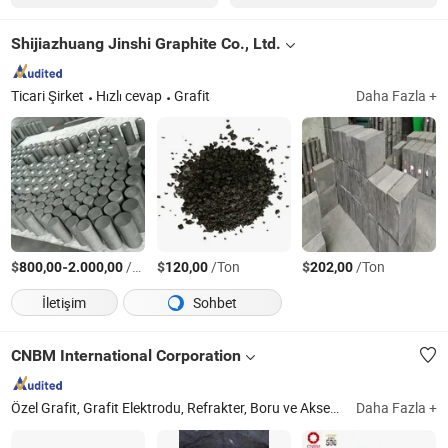
Shijiazhuang Jinshi Graphite Co., Ltd.
Ticari Şirket
Hızlı cevap
Grafit
Daha Fazla +
$
-
/Ton
$
/Ton
$
/Ton
800,00
2.000,00
120,00
202,00
İletişim
Sohbet
CNBM International Corporation
Özel Grafit, Grafit Elektrodu, Refrakter, Boru ve Aksesuarlar, Kanal Kapağı, Cüruf Kabı, Prefabrik Ev
Daha Fazla +