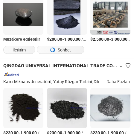
Müzakere edilebilir
$
-
/Ton
$
-
/T
200,00
1.000,00
2.500,00
3.000,00
İletişim
Sohbet
QINGDAO UNIVERSAL INTERNATIONAL TRADE CO ., LTD.
Kalıcı Mıknatıs Jeneratörü, Yatay Rüzgar Türbini, Dikey Rüzgar Türbini, İnvertör, Doğal Pul Grafit, CNC İşleme, Yatırım Döküm, Kum Döküm
Daha Fazla +
$
-
/Ton
$
-
/Ton
$
-
/Ton
230,00
1.900,00
230,00
1.900,00
230,00
1.900,00