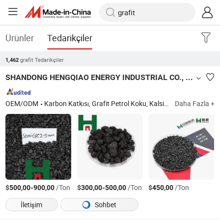
Ürünler
Tedarikçiler
grafit Tedarikçiler
1,462
SHANDONG HENGQIAO ENERGY INDUSTRIAL CO., LTD
OEM/ODM
Karbon Katkısı, Grafit Petrol Koku, Kalsine Petrol Koku, Silikon Karbür, Recarburizer, Met Koku, Döküm Koku, Grafit Elektrot, Karbon Elektrot Pasti, Grafit Blok
Daha Fazla +
$
-
/Ton
$
-
/Ton
$
/Ton
500,00
900,00
300,00
500,00
450,00
İletişim
Sohbet