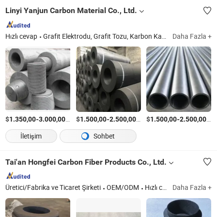
Linyi Yanjun Carbon Material Co., Ltd.
Hızlı cevap
Grafit Elektrodu, Grafit Tozu, Karbon Katkısı, Karbon Yükseltici, Karbüratör, GPC, Grafit Petrol Koku, CPC, İğne Koku, Grafit Tozları
Daha Fazla +
$
-
/Ton
$
-
/Ton
$
-
/T
1.350,00
3.000,00
1.500,00
2.500,00
1.500,00
2.500,00
İletişim
Sohbet
Tai'an Hongfei Carbon Fiber Products Co., Ltd.
Üretici/Fabrika ve Ticaret Şirketi
OEM/ODM
Hızlı cevap
Daha Fazla +