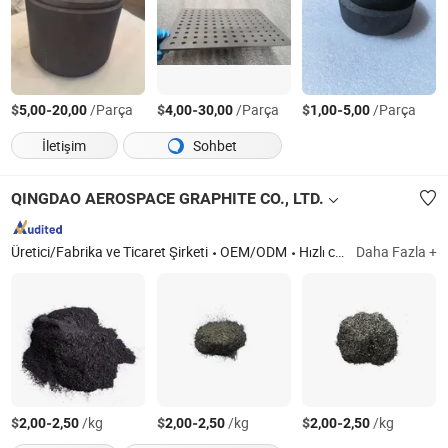
$
-
/Parça
$
-
/Parça
$
-
/Parça
5,00
20,00
4,00
30,00
1,00
5,00
İletişim
Sohbet
QINGDAO AEROSPACE GRAPHITE CO., LTD.
Üretici/Fabrika ve Ticaret Şirketi
OEM/ODM
Hızlı cevap
Daha Fazla +
$
-
/kg
$
-
/kg
$
-
/kg
2,00
2,50
2,00
2,50
2,00
2,50