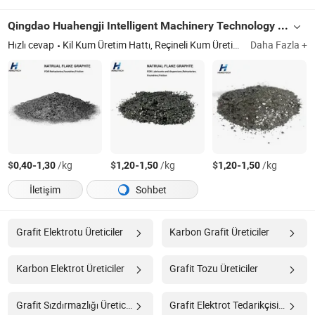
Qingdao Huahengji Intelligent Machinery Technology Co., Ltd
Hızlı cevap
Kil Kum Üretim Hattı, Reçineli Kum Üretim Hattı, Kum Karıştırıcı, Döküm Kum Karıştırıcı, Kum Makinesi Yenileme Ekipmanı, Döküm Makineleri, Toz Toplayıcı, Yeşil Kum İşleme Üretim Hattı, Kum Kalıplama Makinesi, Elektrikli Ocak
Daha Fazla +
$
-
/kg
$
-
/kg
$
-
/kg
0,40
1,30
1,20
1,50
1,20
1,50
İletişim
Sohbet
Grafit Elektrotu Üreticiler
Karbon Grafit Üreticiler
Karbon Elektrot Üreticiler
Grafit Tozu Üreticiler
Grafit Sızdırmazlığı Üreticiler
Grafit Elektrot Tedarikçisi Üreticiler