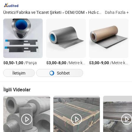
Üretici/Fabrika ve Ticaret Şirketi
OEM/ODM
Hızlı cevap
Daha Fazla +
$
-
/Parça
$
-
/Metre kare
$
-
/Metre kare
0,50
1,00
3,00
8,00
3,00
9,00
İletişim
Sohbet
İlgili Videolar