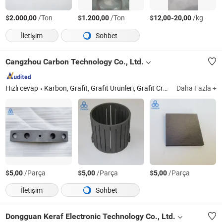
$
/Ton
$
/Ton
$
-
/kg
2.000,00
1.200,00
12,00
20,00
İletişim
Sohbet
Cangzhou Carbon Technology Co., Ltd.
Hızlı cevap
Karbon, Grafit, Grafit Ürünleri, Grafit Crucible, Grafit Kalıp, Grafit Elektrot, Grafit Çubuk, Grafit Blok, Karbon Lif Kompoziti, CFC
Daha Fazla +
$
/Parça
$
/Parça
$
/Parça
5,00
5,00
5,00
İletişim
Sohbet
Dongguan Keraf Electronic Technology Co., Ltd.