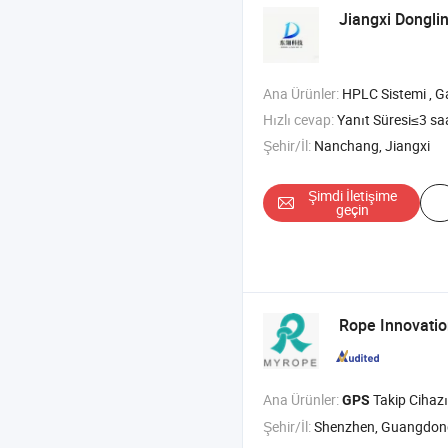
Jiangxi Donglin
Ana Ürünler:
HPLC Sistemi , Gaz Kromatografı , Sıvı Kromatografi , UV-V
Hızlı cevap:
Yanıt Süresi≤3 sa
Şehir/İl:
Nanchang, Jiangxi
Şimdi İletişime
geçin
Rope Innovation
Ana Ürünler:
Takip Cihazı
GPS
Şehir/İl:
Shenzhen, Guangdon