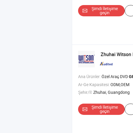
Şimdi İletişime
geçin
Zhuhai Witson I
Ana Ürünler:
Özel Araç DVD
G
Ar-Ge Kapasitesi:
ODM,OEM
Şehir/İl:
Zhuhai, Guangdong
Şimdi İletişime
geçin