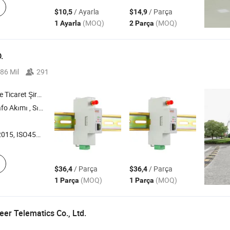
/ Ayarla
/ Parça
$10,5
$14,9
(MOQ)
(MOQ)
1 Ayarla
2 Parça
.
86 Mil
291
icaret Şirketi
Medikal Bilgi Sistemi , Aktif Güç Filtreleri
45001:2018, ISO14001
/ Parça
/ Parça
$36,4
$36,4
(MOQ)
(MOQ)
1 Parça
1 Parça
er Telematics Co., Ltd.