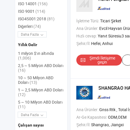
ISO 14001
(156)
ISO 9001
(114)
ISO45001:2018
(81)
İşletme Türü:
Ticari Şirket
Diğerleri
(74)
Ana Ürünler:
Evcil Hayvan Ürünü , Evcil Hayvan Mama Kabı , Kedi 
Daha Fazla
Hızlı cevap:
Yanıt Süresi≤3 sa
Şehir/İl:
Hefei, Anhui
Yıllık Gelir
1 milyon $'ın altında
Şimdi İletişime
(1,006)
geçin
2,5 ~ 5 Milyon ABD Doları
(16)
10 ~ 50 Milyon ABD
Doları
(13)
SHANGRAO HAO
1 ~ 2,5 Milyon ABD Doları
(12)
5 ~ 10 Milyon ABD Doları
(11)
Ana Ürünler:
Gnss Rtk , Total İstasyon , Teodolit , Optik Seviye
Daha Fazla
Ar-Ge Kapasitesi:
ODM,OEM
Şehir/İl:
Shangrao, Jiangxi
Çalışan sayısı