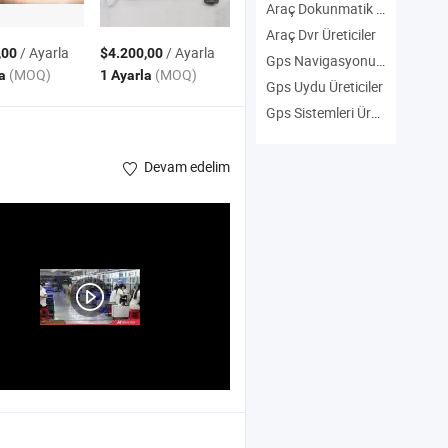
Araç Dokunmatik Ekran Gps Üreticiler
Araç Dvr Üreticiler
/ Ayarla
/ Ayarla
,00
$4.200,00
Gps Navigasyonu Wifi Android Üreticiler
(MOQ)
(MOQ)
la
1 Ayarla
Gps Uydu Üreticiler
Gps Sistemleri Üreticiler
Devam edelim