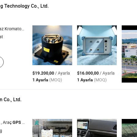
g Technology Co., Ltd.
is Spektrofotometre , Su Analiz Sistemi
at
/ Ayarla
/ Ayarla
$19.200,00
$16.000,00
(MOQ)
(MOQ)
1 Ayarla
1 Ayarla
 Co., Ltd.
 , Araç
Takip Cihazı , Suçlu
Takip Cihazı , Araç
Takip Cihazı
GPS
GPS
GPS
g