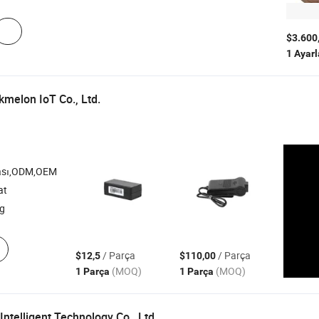
$3.600
1 Ayar
melon IoT Co., Ltd.
ası,ODM,OEM
at
g
/ Parça
/ Parça
$12,5
$110,00
(MOQ)
(MOQ)
1 Parça
1 Parça
ntelligent Technology Co., Ltd