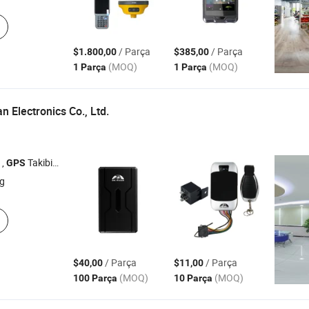
/ Parça
/ Parça
$1.800,00
$385,00
(MOQ)
(MOQ)
1 Parça
1 Parça
 Electronics Co., Ltd.
 ,
Takibi , Araç
Takip Cihazı , Araç
Takip Sistemi , Araç
GPS
GPS
GPS
GPS
g
/ Parça
/ Parça
$40,00
$11,00
(MOQ)
(MOQ)
100 Parça
10 Parça