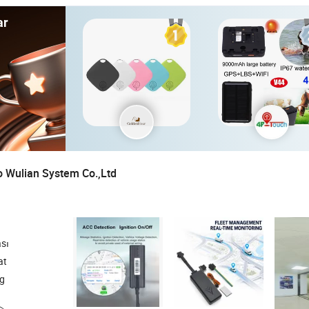
ar
 Wulian System Co.,Ltd
sı
at
g