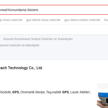
p cihazı üreticiler
gps i̇zleme cihazı üreticiler
gps i̇zleme sistemi üreticiler
Da
Küresel Konumlama Sistemi Üreticiler ve Tedarikçiler
ulunan üreticiler ve tedarikçiler
ch Technology Co., Ltd.
Teodolit;
; Otomatik Seviye; Taşınabilir
; Lazer Aletleri; Lazer Mesafe Ölçer; Tripod; Direk; Prizma
GPS
GPS