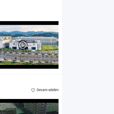
Devam edelim
 , Motosiklet
Takip Cihazı
GPS