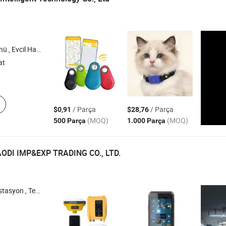
Yuva , Kedi Arenası , Kedi Tuvaleti
at
/ Parça
/ Parça
$0,91
$28,76
(MOQ)
(MOQ)
500 Parça
1.000 Parça
DI IMP&EXP TRADING CO., LTD.
 ve Lazer Düşürücü , Prizma Direği