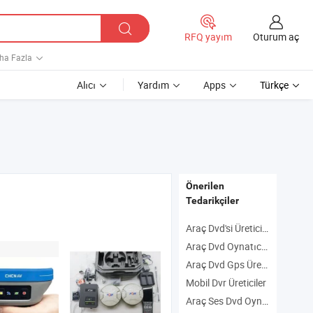
Oturum aç
RFQ yayım
ha Fazla
Alıcı
Yardım
Apps
Türkçe
Önerilen
Tedarikçiler
Araç Dvd'si Üreticiler
Araç Dvd Oynatıcı Üreticiler
Araç Dvd Gps Üreticiler
Mobil Dvr Üreticiler
Araç Ses Dvd Oynatıcı Üreticiler