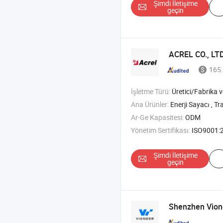
Şimdi İletişime
geçin
ACREL CO., LTD
165.
İşletme Türü:
Üretici/Fabrika ve T
Ana Ürünler:
Enerji Sayacı , Trafo Akımı , Sıcaklık Nem Kontrol Cihazı , 
Ar-Ge Kapasitesi:
ODM
Yönetim Sertifikası:
ISO9001:2015, ISO
Şimdi İletişime
geçin
Shenzhen Vione