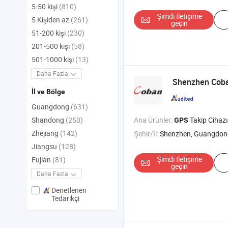
5-50 kişi
(810)
Şimdi İletişime
5 Kişiden az
(261)
geçin
51-200 kişi
(230)
201-500 kişi
(58)
501-1000 kişi
(13)
Daha Fazla
Shenzhen Coban
İl ve Bölge
Guangdong
(631)
Ana Ürünler:
Takip Cihazı
Shandong
(250)
GPS
Zhejiang
(142)
Şehir/İl:
Shenzhen, Guangdon
Jiangsu
(128)
Şimdi İletişime
Fujian
(81)
geçin
Daha Fazla
Denetlenen
Tedarikçi