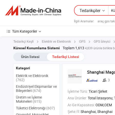
Tedarikçiler
İlgili Aramalar:
araç gps taki
Tüm Kategoriler
Tedarikçi Keşfi
Elektrik ve Elektronik
GPS
GPS İzleyici
Toplam 1,613
Küresel Konumlama Sistemi
4,839 ürünle birlikte b
Ürün listesi
Tedarikçi Listesi
Kategori
Shanghai Magca
Elektrik ve Elektronik
(762)
3
Endüstriyel Ekipmanlar ve
Bileşenleri
(674)
İşletme Türü:
Ticari Şirket
Üretim ve İşleme
Ana Ürünler:
Total İstasyonu; 
Makineleri
(615)
Ar-Ge Kapasitesi:
ODM,OEM
Tüketici Elektroniği
(607)
Şehir/İl:
Shanghai, Shanghai
Otomobil, Motosiklet