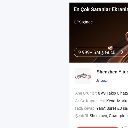
En Çok Satanlar Ekranl
GPS içinde
9.999+ Satış Gücü
Shenzhen Yituo
Ana Ürünler:
Takip Cihazı
GPS
Ar-Ge Kapasitesi:
Kendi Marka
Hızlı cevap:
Yanıt Süresi≤3 sa
Şehir/İl:
Shenzhen, Guangdon