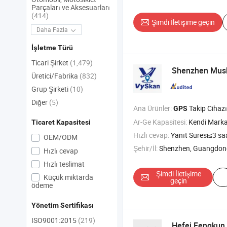
Parçaları ve Aksesuarları
(414)
Şimdi İletişime geçin
Daha Fazla
İşletme Türü
Ticari Şirket
(1,479)
Shenzhen Musk
Üretici/Fabrika
(832)
Grup Şirketi
(10)
Diğer
(5)
Ana Ürünler:
Takip Cihazı
GPS
Ar-Ge Kapasitesi:
Kendi Mark
Ticaret Kapasitesi
Hızlı cevap:
Yanıt Süresi≤3 sa
OEM/ODM
Şehir/İl:
Shenzhen, Guangdon
Hızlı cevap
Hızlı teslimat
Şimdi İletişime
Küçük miktarda
geçin
ödeme
Yönetim Sertifikası
ISO9001:2015
(219)
Hefei Fengkun I