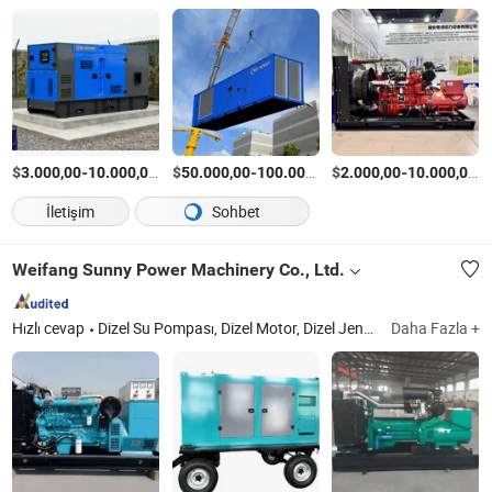
$
-
/Ayarla
$
-
$
/Ayarla
-
/
3.000,00
10.000,00
50.000,00
100.000,00
2.000,00
10.000,00
İletişim
Sohbet
Weifang Sunny Power Machinery Co., Ltd.
Hızlı cevap
Dizel Su Pompası, Dizel Motor, Dizel Jeneratör, Acil Durum Dizel Jeneratörü, Sulama Pompası, Ağır Hizmet Dizel Jeneratörü, Kendiliğinden Suyunu Çeken Su Pompası, Sessiz Dizel Jeneratör, Daldırma Su Pompası, Taşınabilir Jeneratör
Daha Fazla +