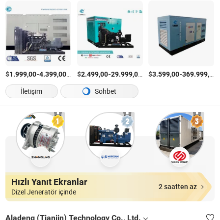
$
-
/Parça
$
-
/Parça
$
-
1.999,00
4.399,00
2.499,00
29.999,00
3.599,00
369.999,00
İletişim
Sohbet
Hızlı Yanıt Ekranlar
2 saatten az
Dizel Jeneratör içinde
Aladeng (Tianjin) Technology Co., Ltd.