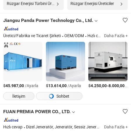
Rüzgar Enerjisi Türbini Üreticiler
Rüzgar Enerjisi Üreticiler
Jiangsu Panda Power Technology Co., Ltd.
Üretici/Fabrika ve Ticaret Şirketi
OEM/ODM
Hızlı cevap
Daha Fazla +
$
/Ayarla
$
/Ayarla
$
-
/Ay
45.987,00
13.614,00
4.250,00
8.000,00
İletişim
Sohbet
FUAN PREMIA POWER CO., LTD.
Hızlı cevap
Dizel Jeneratör, Jeneratör, Sessiz Jeneratör, Sessiz Dizel Jeneratör, Jeneratör Seti, Güç Jeneratörü, Sessiz Jeneratör Seti, Elektrik Jeneratörü, Dizel Jeneratör Seti, Sessiz Dizel Jeneratör Serisi
Daha Fazla +