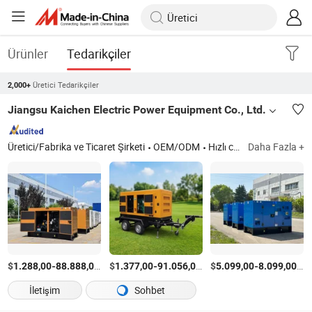
Ürünler
Tedarikçiler
Üretici Tedarikçiler
2,000+
Jiangsu Kaichen Electric Power Equipment Co., Ltd.
Üretici/Fabrika ve Ticaret Şirketi
OEM/ODM
Hızlı cevap
Daha Fazla +
$
-
/Parça
$
-
/Parça
$
-
/P
1.288,00
88.888,00
1.377,00
91.056,00
5.099,00
8.099,00
İletişim
Sohbet