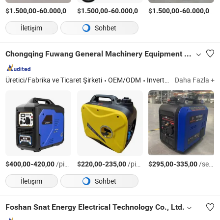
$
-
/Ayarla
$
-
/Ayarla
$
-
/
1.500,00
60.000,00
1.500,00
60.000,00
1.500,00
60.000,00
İletişim
Sohbet
Chongqing Fuwang General Machinery Equipment Co., Ltd.
Üretici/Fabrika ve Ticaret Şirketi
OEM/ODM
Invertör Jeneratör, Jeneratör Setleri, Dizel ve Benzinli Jeneratör
Daha Fazla +
$
-
/pieces
$
-
/pieces
$
-
/sets
400,00
420,00
220,00
235,00
295,00
335,00
İletişim
Sohbet
Foshan Snat Energy Electrical Technology Co., Ltd.