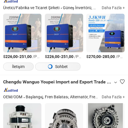
Üretici/Fabrika ve Ticaret Şirketi
Güneş İnvertörü, Güneş Kontrol Cihazı, Kesintisiz Güç Kaynağı
Daha Fazla +
$
-
/Parça
$
-
/Parça
$
-
/Parça
226,00
251,00
226,00
251,00
270,00
285,00
İletişim
Sohbet
Chengdu Wanguo Youpei Import and Export Trade Co., Ltd
OEM/ODM
Başlangıç, Fren Balatası, Alternatör, Fren Diski, Filtre
Daha Fazla +
Sic