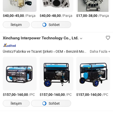
$
-
/Parça
$
-
/Parça
$
-
/Parça
40,00
45,00
40,00
48,00
17,00
38,00
İletişim
Sohbet
Xinchang Interpower Technology Co., Ltd.
Üretici/Fabrika ve Ticaret Şirketi
OEM
Benzinli Motor, Benzinli Su Pompası, Benzinli Jeneratör, Güç Tırmığı, Sırt Çantası, Spreyler
Daha Fazla +
$
-
/PC
$
-
/PC
$
-
/PC
157,00
160,00
157,00
160,00
157,00
160,00
İletişim
Sohbet