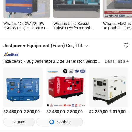
What is 1200W 2200W
What is Ultra Sessiz
What is Elektrik
3500W Ev için Hepsi Bir
Yüksek Performanslı
Taşınabilir Güç
Arada Lityum Pil
Jeneratör Ev ve İş
Jeneratörü Cu
Jeneratörü Güneş
İhtiyaçları için
Sessiz Kafesli D
Enerjisi Jeneratörü
Justpower Equipment (Fuan) Co., Ltd.
Hızlı cevap
Güç Jeneratörü, Dizel Jeneratör, Sessiz Dizel Jeneratör, Dizel Jeneratör Seti, Dizel Jeneratör, Süper Sessiz Dizel Jeneratör, Jeneratör Seti, Alternatör, Sessiz Jeneratör Seti, Sessiz Jeneratör
Daha Fazla +
$
-
/Ayarla
$
-
/Ayarla
$
-
/Ay
2.430,00
2.800,00
2.430,00
2.800,00
2.239,00
2.319,00
İletişim
Sohbet