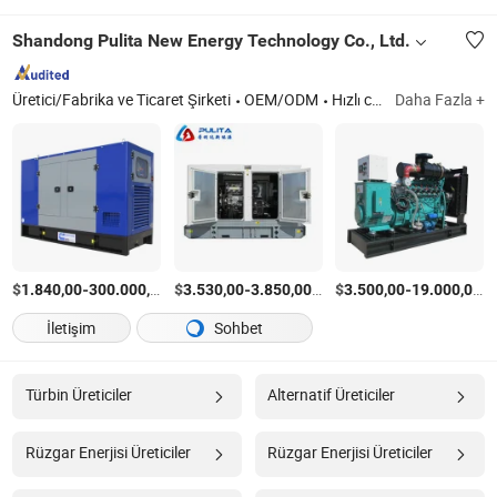
Shandong Pulita New Energy Technology Co., Ltd.
Üretici/Fabrika ve Ticaret Şirketi
OEM/ODM
Hızlı cevap
Daha Fazla +
$
-
/Parça
$
-
/Parça
$
-
/
1.840,00
300.000,00
3.530,00
3.850,00
3.500,00
19.000,00
İletişim
Sohbet
Türbin Üreticiler
Alternatif Üreticiler
Rüzgar Enerjisi Üreticiler
Rüzgar Enerjisi Üreticiler