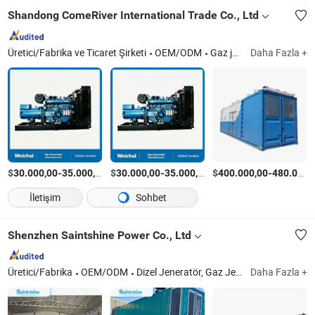
Shandong ComeRiver International Trade Co., Ltd
Üretici/Fabrika ve Ticaret Şirketi
OEM/ODM
Gaz jeneratör seti
Daha Fazla +
$
-
/Parça
$
-
/Parça
$
-
30.000,00
35.000,00
30.000,00
35.000,00
400.000,00
480.000,00
İletişim
Sohbet
Shenzhen Saintshine Power Co., Ltd
Üretici/Fabrika
OEM/ODM
Dizel Jeneratör, Gaz Jeneratörü
Daha Fazla +