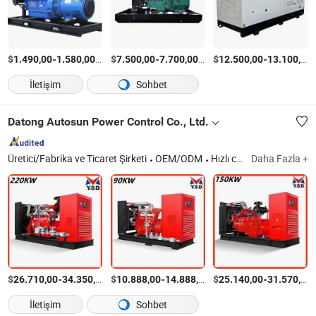
$
-
/Set
$
-
/Set
$
-
1.490,00
1.580,00
7.500,00
7.700,00
12.500,00
13.100,00
İletişim
Sohbet
Datong Autosun Power Control Co., Ltd.
Üretici/Fabrika ve Ticaret Şirketi
OEM/ODM
Hızlı cevap
Daha Fazla +
$
-
/Ayarla
$
-
/Ayarla
$
-
26.710,00
34.350,00
10.888,00
14.888,00
25.140,00
31.570,00
İletişim
Sohbet