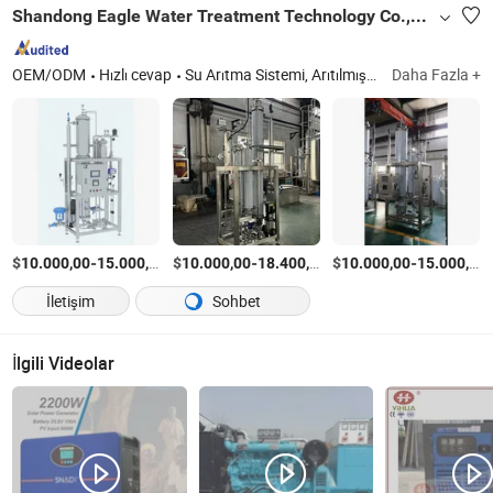
Shandong Eagle Water Treatment Technology Co.,Ltd
OEM/ODM
Hızlı cevap
Su Arıtma Sistemi, Arıtılmış Su Üretim ve Depolama Sistemi, Enjeksiyon İçin Su ve Depolama Sistemi, Saf Buhar Üretici, Sıvı Hazırlama Sistemi, Dağıtım Sistemi
Daha Fazla +
$
-
/Ayarla
$
-
/Ayarla
$
-
10.000,00
15.000,00
10.000,00
18.400,00
10.000,00
15.000,00
İletişim
Sohbet
İlgili Videolar