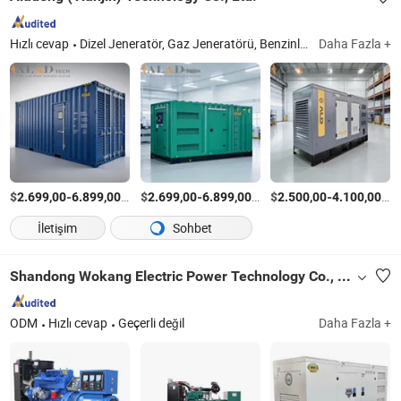
Hızlı cevap
Dizel Jeneratör, Gaz Jeneratörü, Benzinli Jeneratör
Daha Fazla +
Tianj
$
-
/Parça
$
-
/Parça
$
-
/P
2.699,00
6.899,00
2.699,00
6.899,00
2.500,00
4.100,00
İletişim
Sohbet
Shandong Wokang Electric Power Technology Co., Ltd
ODM
Hızlı cevap
Geçerli değil
Daha Fazla +