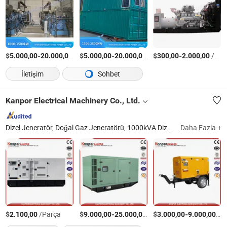
$
-
/Parça
$
-
/Parça
$
-
/Parça
5.000,00
20.000,00
5.000,00
20.000,00
300,00
2.000,00
İletişim
Sohbet
Kanpor Electrical Machinery Co., Ltd.
Dizel Jeneratör, Doğal Gaz Jeneratörü, 1000kVA Dizel Jeneratör, Soğutucu Konteyner Jeneratörü, Ses Yalıtımlı Jeneratör, Römork Tipi Jeneratör, Elektrik Jeneratörü, Güç Jeneratörü, Benzinli Jeneratör, Alternatör
Daha Fazla +
$
/Parça
$
-
/Ayarla
$
-
/Ay
2.100,00
9.000,00
25.000,00
3.000,00
9.000,00