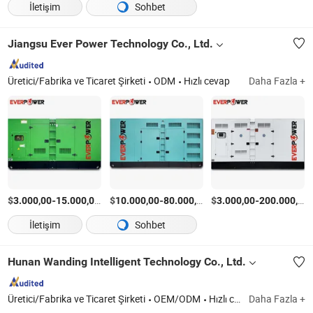
İletişim
Sohbet
Jiangsu Ever Power Technology Co., Ltd.
Üretici/Fabrika ve Ticaret Şirketi
ODM
Hızlı cevap
Daha Fazla +
$
-
/Ayarla
$
-
/Ayarla
$
-
3.000,00
15.000,00
10.000,00
80.000,00
3.000,00
200.000,00
İletişim
Sohbet
Hunan Wanding Intelligent Technology Co., Ltd.
Üretici/Fabrika ve Ticaret Şirketi
OEM/ODM
Hızlı cevap
Daha Fazla +