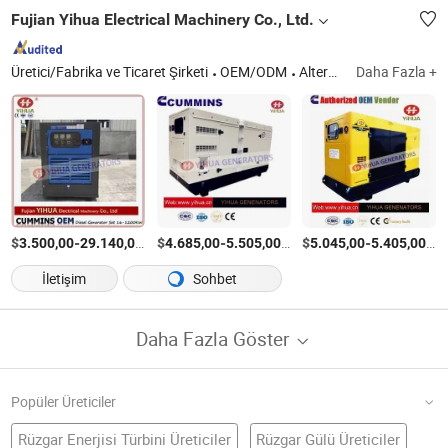
Fujian Yihua Electrical Machinery Co., Ltd.
Üretici/Fabrika ve Ticaret Şirketi
OEM/ODM
Alternatör, Jeneratör Seti
Daha Fazla +
$
-
/Parça
$
-
/Parça
$
-
/P
3.500,00
29.140,00
4.685,00
5.505,00
5.045,00
5.405,00
İletişim
Sohbet
Daha Fazla Göster
Popüler Üreticiler
Rüzgar Enerjisi Türbini Üreticiler
Rüzgar Gülü Üreticiler