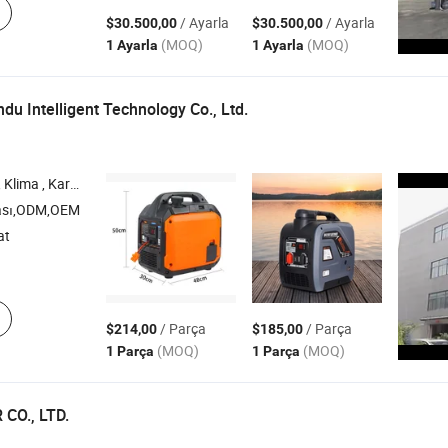
/ Ayarla
/ Ayarla
$30.500,00
$30.500,00
(MOQ)
(MOQ)
1 Ayarla
1 Ayarla
u Intelligent Technology Co., Ltd.
ktrik Jeneratörü , Sörf Tahtası
ası,ODM,OEM
at
g
/ Parça
/ Parça
$214,00
$185,00
(MOQ)
(MOQ)
1 Parça
1 Parça
CO., LTD.