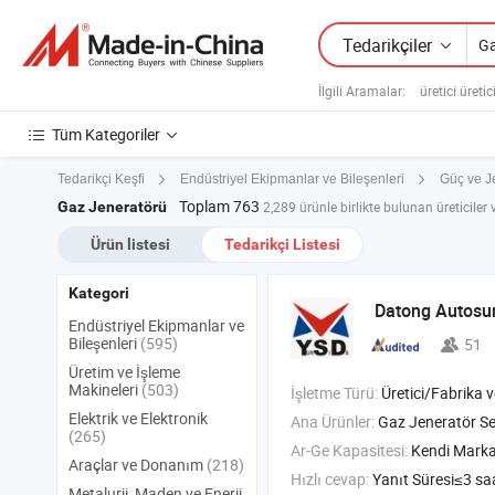
Tedarikçiler
İlgili Aramalar:
üretici üretic
Tüm Kategoriler
Tedarikçi Keşfi
Endüstriyel Ekipmanlar ve Bileşenleri
Güç ve Je
Toplam 763
Gaz Jeneratörü
2,289 ürünle birlikte bulunan üreticiler v
Ürün listesi
Tedarikçi Listesi
Kategori
Datong Autosun
Endüstriyel Ekipmanlar ve
Bileşenleri
(595)
51
Üretim ve İşleme
Makineleri
(503)
İşletme Türü:
Üretici/Fabrika ve T
Elektrik ve Elektronik
Ana Ürünler:
Gaz Jeneratör Seti , Motor Elek
(265)
Ar-Ge Kapasitesi:
Kendi Mark
Araçlar ve Donanım
(218)
Hızlı cevap:
Yanıt Süresi≤3 sa
Metalurji, Maden ve Enerji