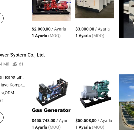
/ Ayarla
/ Ayarla
$2.000,00
$3.000,00
(MOQ)
(MOQ)
1 Ayarla
1 Ayarla
wer System Co., Ltd.
4 Mil
61
icaret Şirketi
ınabilir Vida Kompresörü , Dizel Jenerat
ası,ODM
at
/ Ayarla
/ Ayarla
$455.748,00
$50.508,00
(MOQ)
(MOQ)
1 Ayarla
1 Ayarla