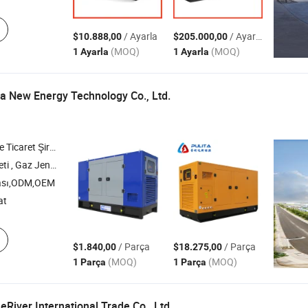
/ Ayarla
/ Ayarla
$10.888,00
$205.000,00
(MOQ)
(MOQ)
1 Ayarla
1 Ayarla
a New Energy Technology Co., Ltd.
icaret Şirketi
ğal Gaz Jeneratör Seti , Biyokütle Jeneratör Seti
ası,ODM,OEM
at
/ Parça
/ Parça
$1.840,00
$18.275,00
(MOQ)
(MOQ)
1 Parça
1 Parça
iver International Trade Co., Ltd