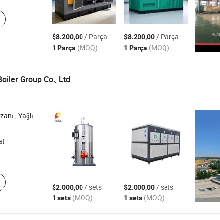
/ Parça
/ Parça
$8.200,00
$8.200,00
(MOQ)
(MOQ)
1 Parça
1 Parça
oiler Group Co., Ltd
Gazlı Kazan , Kömür Kazanı
at
/ sets
/ sets
$2.000,00
$2.000,00
(MOQ)
(MOQ)
1 sets
1 sets