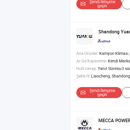
Şimdi İletişime
geçin
Shandong Yuand
Ana Ürünler:
Kamyon Kliması , Klima , Karavan Kliması , Ele
Ar-Ge Kapasitesi:
Kendi Mark
Hızlı cevap:
Yanıt Süresi≤3 sa
Şehir/İl:
Liaocheng, Shandon
Şimdi İletişime
geçin
MECCA POWER 