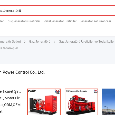
iler
güç jeneratörü üreticiler
dizel jeneratör üreticiler
jeneratör seti üreticiler
Gaz Jeneratörü Üreticiler ve Tedarikçiler
neratör Setleri
Gaz Jeneratörü
e tedarikçiler
 Power Control Co., Ltd.
icaret Şirketi
tronik Kontrol Ürünleri
ası,ODM,OEM
at