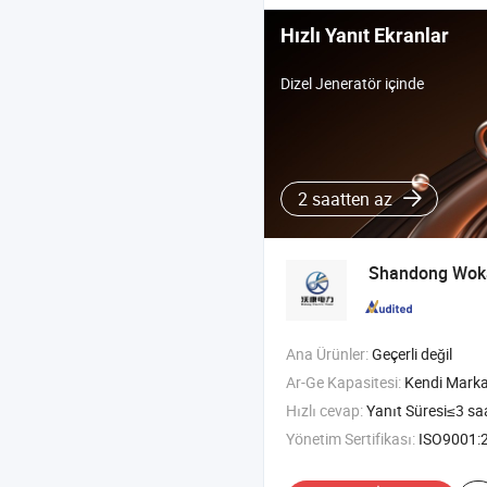
Hızlı Yanıt Ekranlar
Dizel Jeneratör içinde
2 saatten az
Shandong Wokan
Ana Ürünler:
Geçerli değil
Ar-Ge Kapasitesi:
Kendi Mark
Hızlı cevap:
Yanıt Süresi≤3 sa
Yönetim Sertifikası:
ISO9001:2015, ISO