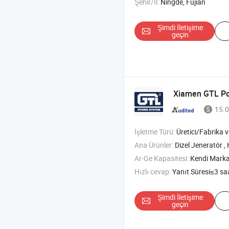
Şehir/İl:
Ningde, Fujian
Şimdi İletişime
geçin
Xiamen GTL Po
15.0
İşletme Türü:
Üretici/Fabrika ve T
Ana Ürünler:
Dizel Jeneratör , Hava Kompresörü , Güç Jeneratörü , Taş
Ar-Ge Kapasitesi:
Kendi Mark
Hızlı cevap:
Yanıt Süresi≤3 sa
Şimdi İletişime
geçin