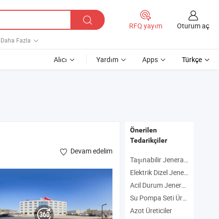
Oturum aç
RFQ yayım
Daha Fazla
Alıcı
Yardım
Apps
Türkçe
Önerilen
Tedarikçiler
Devam edelim
Taşınabilir Jeneratör Üreticiler
Elektrik Dizel Jeneratörü Üreticiler
Acil Durum Jeneratörü Üreticiler
Su Pompa Seti Üreticiler
Azot Üreticiler