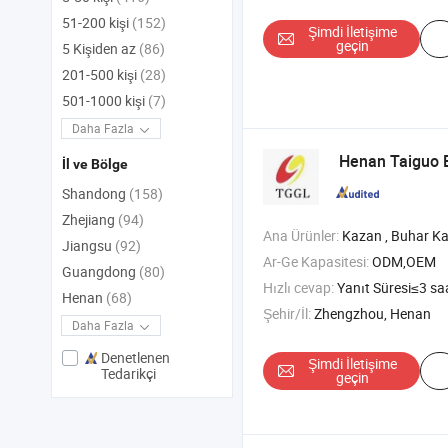
51-200 kişi
(152)
Şimdi İletişime
geçin
5 Kişiden az
(86)
201-500 kişi
(28)
501-1000 kişi
(7)
Daha Fazla
Henan Taiguo B
İl ve Bölge
Shandong
(158)
Zhejiang
(94)
Ana Ürünler:
Kazan , Buhar Kazanı , Yağlı Kazan , 
Jiangsu
(92)
Ar-Ge Kapasitesi:
ODM,OEM
Guangdong
(80)
Hızlı cevap:
Yanıt Süresi≤3 sa
Henan
(68)
Şehir/İl:
Zhengzhou, Henan
Daha Fazla
Denetlenen
Şimdi İletişime
Tedarikçi
geçin