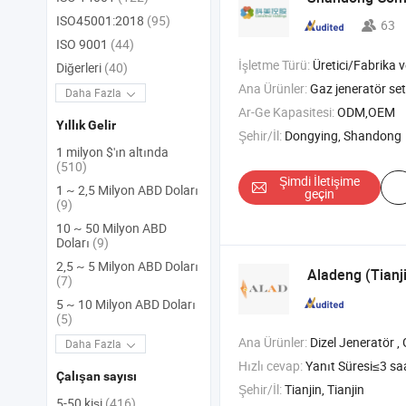
ISO45001:2018
(95)
63
ISO 9001
(44)
İşletme Türü:
Üretici/Fabrika ve T
Diğerleri
(40)
Ana Ürünler:
Gaz jeneratör set
Daha Fazla
Ar-Ge Kapasitesi:
ODM,OEM
Yıllık Gelir
Şehir/İl:
Dongying, Shandong
1 milyon $'ın altında
(510)
Şimdi İletişime
1 ~ 2,5 Milyon ABD Doları
geçin
(9)
10 ~ 50 Milyon ABD
Doları
(9)
2,5 ~ 5 Milyon ABD Doları
Aladeng (Tianji
(7)
5 ~ 10 Milyon ABD Doları
(5)
Ana Ürünler:
Dizel Jeneratör , Gaz Jeneratör
Daha Fazla
Hızlı cevap:
Yanıt Süresi≤3 sa
Çalışan sayısı
Şehir/İl:
Tianjin, Tianjin
5-50 kişi
(416)