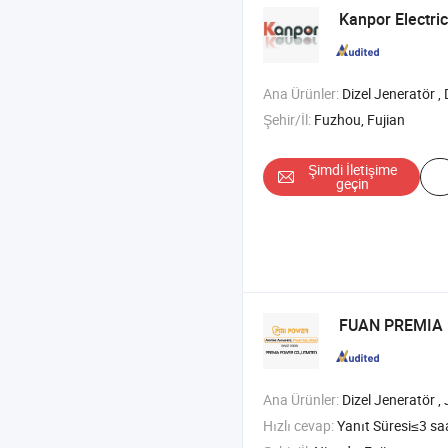
Kanpor Electric
Ana Ürünler:
Dizel Jeneratör , Doğal Gaz Jeneratörü , 1000kVA Dizel Jeneratör , Soğutu
Şehir/İl:
Fuzhou, Fujian
Şimdi İletişime
geçin
FUAN PREMIA 
Ana Ürünler:
Dizel Jeneratör , Jeneratör , Sessiz Jeneratör , Se
Hızlı cevap:
Yanıt Süresi≤3 sa