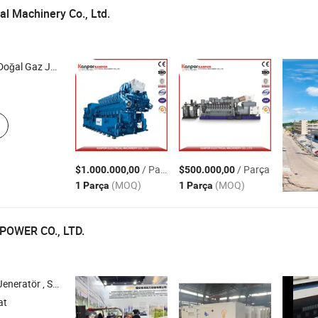
al Machinery Co., Ltd.
cu Konteyner Jeneratörü , Ses Yalıtımlı Jeneratör
/ Parça
/ Parça
$1.000.000,00
$500.000,00
(MOQ)
(MOQ)
1 Parça
1 Parça
POWER CO., LTD.
ssiz Dizel Jeneratör , Jeneratör Seti
at