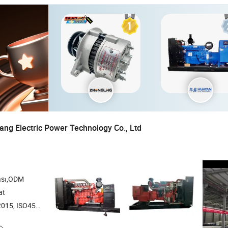
g Electric Power Technology Co., Ltd
ası,ODM
at
45001:2018, ISO14001