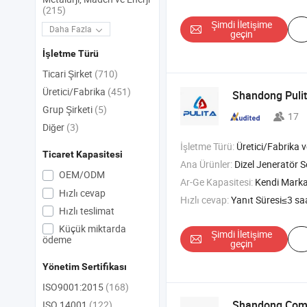
(215)
Şimdi İletişime
Daha Fazla
geçin
İşletme Türü
Ticari Şirket
(710)
Üretici/Fabrika
(451)
Shandong Pulit
Grup Şirketi
(5)
17
Diğer
(3)
İşletme Türü:
Üretici/Fabrika ve T
Ticaret Kapasitesi
Ana Ürünler:
Dizel Jeneratör Seti , Gaz Jeneratör Seti , Biyogaz Jeneratör Seti , Do
OEM/ODM
Ar-Ge Kapasitesi:
Kendi Mark
Hızlı cevap
Hızlı cevap:
Yanıt Süresi≤3 sa
Hızlı teslimat
Küçük miktarda
Şimdi İletişime
ödeme
geçin
Yönetim Sertifikası
ISO9001:2015
(168)
Shandong ComeR
ISO 14001
(122)