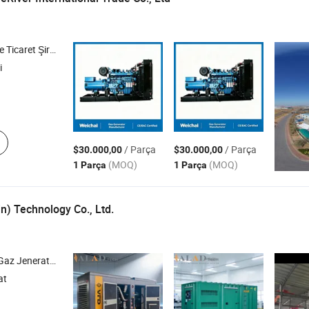
icaret Şirketi
i
/ Parça
/ Parça
$30.000,00
$30.000,00
(MOQ)
(MOQ)
1 Parça
1 Parça
n) Technology Co., Ltd.
ü , Benzinli Jeneratör
at