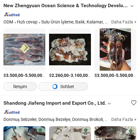
New Zhengyuan Ocean Science & Technology Development Co., Ltd.
ODM
Hızlı cevap
Sulu Ürün İşleme, Balık, Kalamar, Surimi, Balık Köftesi
Daha Fazla +
$
-
/Ton
$
-
/Ton
$
-
/T
3.500,00
5.500,00
2.260,00
3.100,00
3.500,00
5.500,00
İletişim
Sohbet
Shandong Jiafeng Import and Export Co., Ltd.
Donmuş Sebzeler, Donmuş Bezelye, Donmuş Brokoli, Donmuş Patates Kızartması, Konserve Tatlı Mısır, Donmuş Karışık Sebze, Konserve Gıdalar, Sarımsak, Donmuş Tatlı Mısır
Daha Fazla +