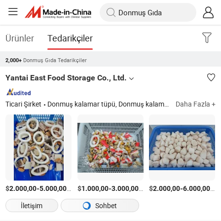
Ürünler
Tedarikçiler
Donmuş Gıda Tedarikçiler
2,000+
Yantai East Food Storage Co., Ltd.
Ticari Şirket
Donmuş kalamar tüpü, Donmuş kalamar halkası, Donmuş kalamar çiçek kesimi, Yengeç çubuğu, Donmuş deniz ürünleri karışımı, Donmuş şerit, Donmuş pane kalamar halkası, Donmuş pane kalamar şeridi, Donmuş kalamar tentakülü
Daha Fazla +
$
-
/Ton
$
-
/Ton
$
-
/T
2.000,00
5.000,00
1.000,00
3.000,00
2.000,00
6.000,00
İletişim
Sohbet