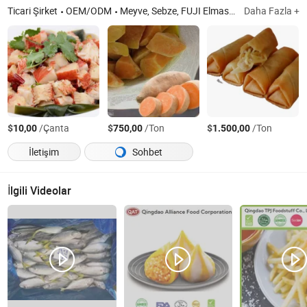
Ticari Şirket
OEM/ODM
Meyve, Sebze, FUJI Elması, Dolo Elması, Kırmızı Star Elması, Huaniu Elması, Gala Elması, Qinguan Elması, Kırmızı Global Üzüm, Shandong Taç Armut
Daha Fazla +
$
/Çanta
$
/Ton
$
/Ton
10,00
750,00
1.500,00
İletişim
Sohbet
İlgili Videolar