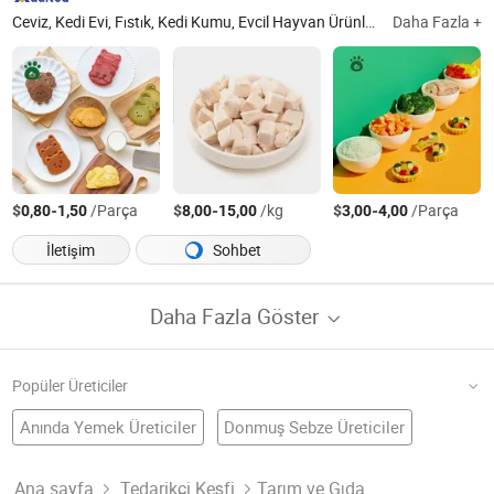
Ceviz, Kedi Evi, Fıstık, Kedi Kumu, Evcil Hayvan Ürünleri, Evcil Hayvan Yiyecekleri, Kedi Yiyecekleri, Evcil Hayvan İkramları, Köpek Yiyecekleri, Evcil Hayvan Oyuncakları
Daha Fazla +
$
-
/Parça
$
-
/kg
$
-
/Parça
0,80
1,50
8,00
15,00
3,00
4,00
İletişim
Sohbet
Daha Fazla Göster
Popüler Üreticiler
Anında Yemek Üreticiler
Donmuş Sebze Üreticiler
Donmuş Karnabahar Fabrika
Çin Mısır
Çin Çilek
Tatlı Mısır
Tatlı Mısır Tanesi Fabrika
Iqf Sebzeler
Donmuş Mantar Üreticiler
Ana sayfa
Tedarikçi Keşfi
Tarım ve Gıda