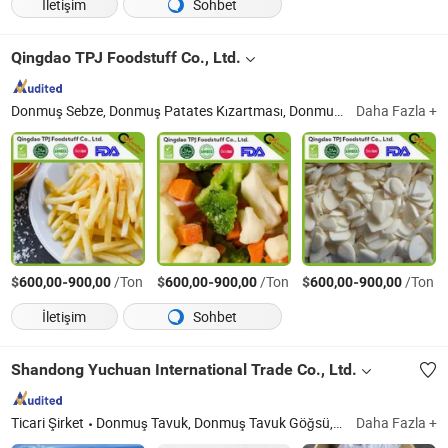
İletişim
Sohbet
Qingdao TPJ Foodstuff Co., Ltd.
Donmuş Sebze, Donmuş Patates Kızartması, Donmuş Mantar, Donmuş Karışık Sebze, Donmuş Ispanak, Donmuş Tatlı Mısır, Donmuş Bezelye, Donmuş Yeşil Soğan, Donmuş Çilek, Donmuş Elma
Daha Fazla +
$
-
/Ton
$
-
/Ton
$
-
/Ton
600,00
900,00
600,00
900,00
600,00
900,00
İletişim
Sohbet
Shandong Yuchuan International Trade Co., Ltd.
Ticari Şirket
Donmuş Tavuk, Donmuş Tavuk Göğsü, Donmuş Tavuk Butu, Donmuş Bütün Tavuk, Donmuş Tavuk Kemikli Fileto, Donmuş Ördek, Donmuş Patates Kızartması, Konserve Domates Salçası, Donmuş Meyve ve Sebze, Konserve Ürünler
Daha Fazla +