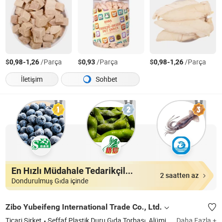
$
-
/Parça
$
/Parça
$
-
/Parça
0,98
1,26
0,93
0,98
1,26
İletişim
Sohbet
En Hızlı Müdahale Tedarikçiler
2 saatten az
Dondurulmuş Gıda içinde
Zibo Yubeifeng International Trade Co., Ltd.
Ticari Şirket
Şeffaf Plastik Duru Gıda Torbası, Alüminyum Folyo Kahve Torbası, Sıvı Duru Poşet
Daha Fazla +