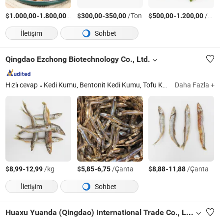
$
-
/Ton
$
-
/Ton
$
-
/Ton
1.000,00
1.800,00
300,00
350,00
500,00
1.200,00
İletişim
Sohbet
Qingdao Ezchong Biotechnology Co., Ltd.
Hızlı cevap
Kedi Kumu, Bentonit Kedi Kumu, Tofu Kedi Kumu, Silika Jel Kedi Kumu, Evcil Hayvan Yemi
Daha Fazla +
$
-
/kg
$
-
/Çanta
$
-
/Çanta
8,99
12,99
5,85
6,75
8,88
11,88
İletişim
Sohbet
Huaxu Yuanda (Qingdao) International Trade Co., Ltd.