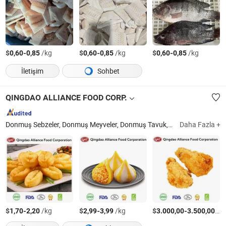
$
-
/kg
$
-
/kg
$
-
/kg
0,60
0,85
0,60
0,85
0,60
0,85
İletişim
Sohbet
QINGDAO ALLIANCE FOOD CORP.
Donmuş Sebzeler, Donmuş Meyveler, Donmuş Tavuk, Donmuş Ördek, Patates Kızartması, Kızarmış Tavuk, Kızarmış Soğan Halkası, Donmuş Balık Topu, Kuzu Kuyruğu Yağı, Donmuş Mantı
Daha Fazla +
$
-
/kg
$
-
/kg
$
-
/T
1,70
2,20
2,99
3,99
3.000,00
3.500,00