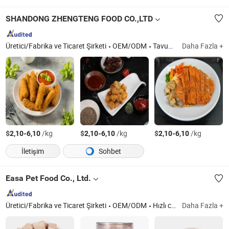
SHANDONG ZHENGTENG FOOD CO.,LTD
Üretici/Fabrika ve Ticaret Şirketi
OEM/ODM
Tavuk Göğsü, Donmuş Tavuk Göğsü, Tavuk, Tavuk Eti, Donmuş Tavuk
Daha Fazla +
$
-
/kg
$
-
/kg
$
-
/kg
2,10
6,10
2,10
6,10
2,10
6,10
İletişim
Sohbet
Easa Pet Food Co., Ltd.
Üretici/Fabrika ve Ticaret Şirketi
OEM/ODM
Hızlı cevap
Daha Fazla +