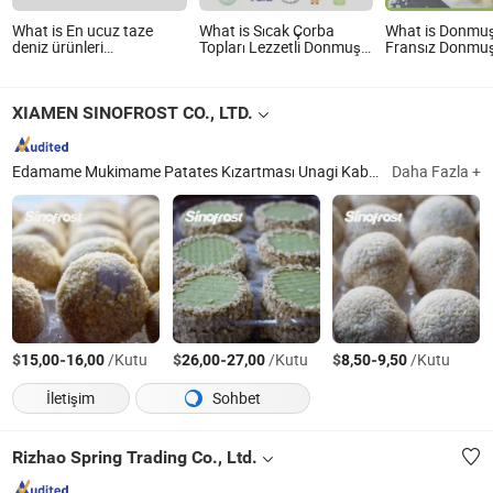
What is En ucuz taze
What is Sıcak Çorba
What is Donmu
deniz ürünleri
Topları Lezzetli Donmuş
Fransız Donmuş
dondurulmuş sarı kuyruk
Balık Havyarı Börek Gıda
7*7 ve 10*10
skad balığı gıda Yemen
Tedariki
sarı kuyruk
XIAMEN SINOFROST CO., LTD.
Edamame Mukimame Patates Kızartması Unagi Kabayaki, Chuka Wakame Chuka İdako Soğan Halkası, Izgara Yılan Balığı Temizlenmiş Yılan Balığı Donmuş Yılan Balığı, Japon Mutfağı Asya Mutfağı Suşi Atıştırmalık, Çilek Ahududu Böğürtlen Yaban Mersini, Biber Soğan Sarımsak Zencefil Acı Biber Shiitake, Mango Şeftali Kivi İncir Üzüm Kayısı Elma, Tatlı Patates Su Kestaneleri Bambu Filizleri, Kar Biberi Şeker Bezelyesi Geniş Fasulye, Wasabi Ahtapot Baharatlı Bebek Ahtapot
Daha Fazla +
$
-
/Kutu
$
-
/Kutu
$
-
/Kutu
15,00
16,00
26,00
27,00
8,50
9,50
İletişim
Sohbet
Rizhao Spring Trading Co., Ltd.