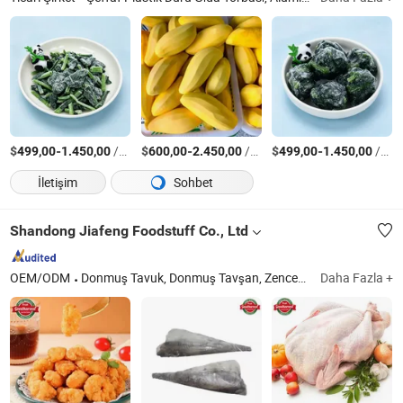
$
-
/Ton
$
-
/Ton
$
-
/Ton
499,00
1.450,00
600,00
2.450,00
499,00
1.450,00
İletişim
Sohbet
Shandong Jiafeng Foodstuff Co., Ltd
OEM/ODM
Donmuş Tavuk, Donmuş Tavşan, Zencefil, Sarımsak, Donmuş Ördek, Donmuş Patates Kızartması
Daha Fazla +