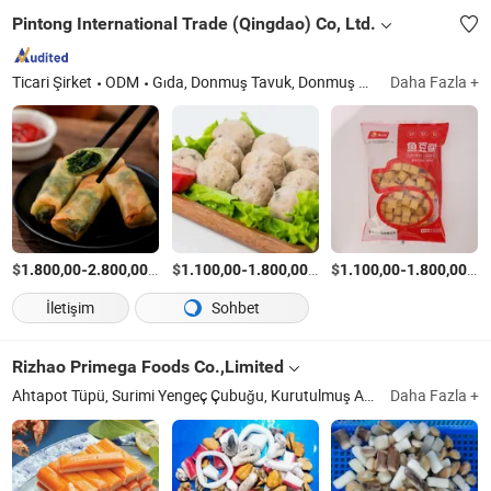
Pintong International Trade (Qingdao) Co, Ltd.
Ticari Şirket
ODM
Gıda, Donmuş Tavuk, Donmuş Ördek, Donmuş Sebzeler, Donmuş Meyveler, Donmuş Hamur İşi
Daha Fazla +
$
-
/Ton
$
-
/Ton
$
-
/T
1.800,00
2.800,00
1.100,00
1.800,00
1.100,00
1.800,00
İletişim
Sohbet
Rizhao Primega Foods Co.,Limited
Ahtapot Tüpü, Surimi Yengeç Çubuğu, Kurutulmuş Ahtapot Atıştırmalığı, Donmuş Deniz Balığı, Donmuş Deniz Ürünleri Karışımı, Donmuş Kabuklu Deniz Ürünleri, Altın Pompano, Ahtapot Halkaları
Daha Fazla +