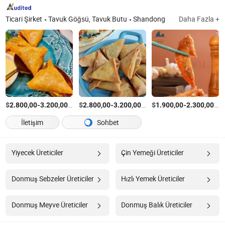
Ticari Şirket
Tavuk Göğsü, Tavuk Butu
Shandong
Daha Fazla +
$
-
/Ton
$
-
/Ton
$
-
/T
2.800,00
3.200,00
2.800,00
3.200,00
1.900,00
2.300,00
İletişim
Sohbet
Yiyecek Üreticiler
Çin Yemeği Üreticiler
Donmuş Sebzeler Üreticiler
Hızlı Yemek Üreticiler
Donmuş Meyve Üreticiler
Donmuş Balık Üreticiler