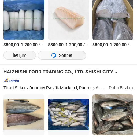
$
-
/Ton
$
-
/Ton
$
-
/Ton
800,00
1.200,00
800,00
1.200,00
800,00
1.200,00
İletişim
Sohbet
HAIZHISHI FOOD TRADING CO., LTD. SHISHI CITY
Ticari Şirket
Donmuş Pasifik Mackerel, Donmuş At Mackerel, Donmuş Kalamar, Donmuş Sardalya, Donmuş Tilapia, Donmuş Bonito, Donmuş Kedi Balığı, Donmuş Pasifik Kalamar, Donmuş Siyah Kalamar, Donmuş Illex Kalamar
Daha Fazla +