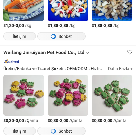
$
-
/kg
$
-
/kg
$
-
/kg
1,20
3,00
1,88
3,88
1,88
3,88
İletişim
Sohbet
Weifang Jinruiyuan Pet Food Co., Ltd
Üretici/Fabrika ve Ticaret Şirketi
OEM/ODM
Hızlı cevap
Daha Fazla +
$
-
/Çanta
$
-
/Çanta
$
-
/Çanta
0,30
3,00
0,30
3,00
0,30
3,00
İletişim
Sohbet