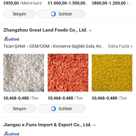
$
/Metre kare
$
-
/Ton
$
-
/Ton
950,00
1.000,00
1.500,00
800,00
1.200,00
İletişim
Sohbet
Zhangzhou Great Land Foods Co., Ltd.
Ticari Şirket
OEM/ODM
Konserve Sağlıklı Gıda, Konserve Mantar, Konserve Meyve, Konserve Sebzeler, Konserve Fasulye, Konserve Sardalya ve Mezgit Balığı, Konserve Litchi Meyveleri, Konserve Taze Sarı Şeftali Meyvesi, Sağlıklı Gıda, Konserve Gıdalar
Daha Fazla +
$
-
/Ton
$
-
/Ton
$
-
/Ton
0,468
0,488
0,468
0,488
0,468
0,488
İletişim
Sohbet
Jiangsu e.Funs Import & Export Co., Ltd.