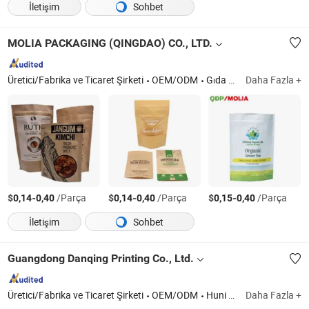
İletişim
Sohbet
MOLIA PACKAGING (QINGDAO) CO., LTD.
Üretici/Fabrika ve Ticaret Şirketi
OEM/ODM
Gıda Ambalaj Poşetleri, Rulo Stok, Laminat Filmler, Baskılı Filmler
Daha Fazla +
$
-
/Parça
$
-
/Parça
$
-
/Parça
0,14
0,40
0,14
0,40
0,15
0,40
İletişim
Sohbet
Guangdong Danqing Printing Co., Ltd.
Üretici/Fabrika ve Ticaret Şirketi
OEM/ODM
Huni Poşet, Fermuarlı Torba, Plastik Ambalaj Filmi, Dikey Poşet, Enjeksiyon Torbası
Daha Fazla +