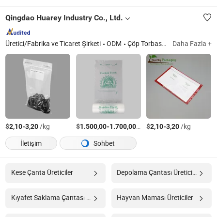
Qingdao Huarey Industry Co., Ltd.
Üretici/Fabrika ve Ticaret Şirketi
ODM
Çöp Torbası, Tişört Torbası, Rulo Torba, Kilitli Torba, Köpek Atık Torbası, Köpek Dışkı Torbası, Kompostlanabilir Torba, Yapışkan Film, Kase Kapağı, PE Eldiven - Önlük
Daha Fazla +
$
-
/kg
$
-
/Ton
$
-
/kg
2,10
3,20
1.500,00
1.700,00
2,10
3,20
İletişim
Sohbet
Kese Çanta Üreticiler
Depolama Çantası Üreticiler
Kıyafet Saklama Çantası Üreticiler
Hayvan Maması Üreticiler