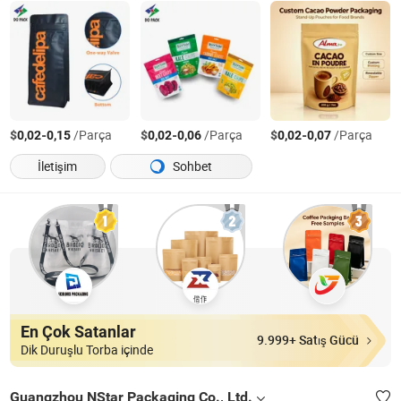
$
-
/Parça
$
-
/Parça
$
-
/Parça
0,02
0,15
0,02
0,06
0,02
0,07
İletişim
Sohbet
En Çok Satanlar
9.999+ Satış Gücü
Dik Duruşlu Torba içinde
Guangzhou NStar Packaging Co., Ltd.