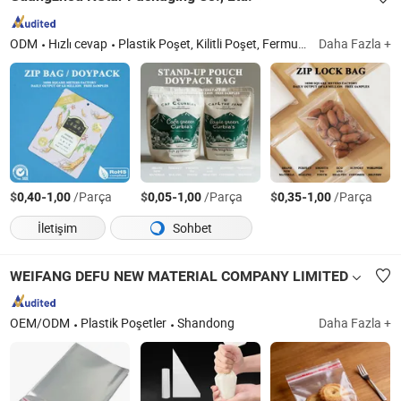
ODM
Hızlı cevap
Plastik Poşet, Kilitli Poşet, Fermuarlı Poşet, Poşet, Zip Kilitli Poşet, Plastik Kaydırmalı Poşet
Daha Fazla +
$
-
/Parça
$
-
/Parça
$
-
/Parça
0,40
1,00
0,05
1,00
0,35
1,00
İletişim
Sohbet
WEIFANG DEFU NEW MATERIAL COMPANY LIMITED
OEM/ODM
Plastik Poşetler
Shandong
Daha Fazla +