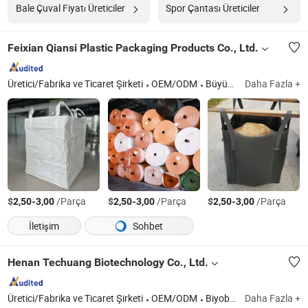
Bale Çuval Fiyatı Üreticiler
Spor Çantası Üreticiler
Feixian Qiansi Plastic Packaging Products Co., Ltd.
Üretici/Fabrika ve Ticaret Şirketi
OEM/ODM
Büyük Torba, Jumbo Torba, Hacimli Torba
Daha Fazla +
$
-
/Parça
$
-
/Parça
$
-
/Parça
2,50
3,00
2,50
3,00
2,50
3,00
İletişim
Sohbet
Henan Techuang Biotechnology Co., Ltd.
Üretici/Fabrika ve Ticaret Şirketi
OEM/ODM
Biyobozunur Köpek Dışkısı Poşeti, Biyobozunur Çöp Poşeti, Biyobozunur Posta Poşeti, Biyobozunur Giysi Poşeti
Daha Fazla +