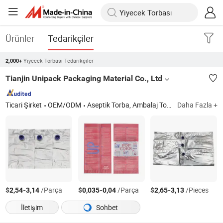
Ürünler
Tedarikçiler
Yiyecek Torbası Tedarikçiler
2,000+
Tianjin Unipack Packaging Material Co., Ltd
Ticari Şirket
OEM/ODM
Aseptik Torba, Ambalaj Torbası, Pet Şişe, Gıda Torbası, Mikrodalga Patlamış Mısır Torbası, Kutuda Torba, Dikey Torba, Kahve Torbası, Atıştırmalık Torbası, Musluklu Torba
Daha Fazla +
$
-
/Parça
$
-
/Parça
$
-
/Pieces
2,54
3,14
0,035
0,04
2,65
3,13
İletişim
Sohbet