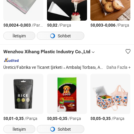
$
-
/Parça
$
/Parça
$
-
/Parça
0,0024
0,003
0,02
0,003
0,006
İletişim
Sohbet
Wenzhou Xihang Plastic Industry Co.,Ltd
Üretici/Fabrika ve Ticaret Şirketi
Ambalaj Torbası, Alışveriş Torbası, PP Dokuma Torbası, Mylar Torbası, Fermuarlı Torba, Valf Torbası, Dokusuz Torba, Öğle Yemeği Paketleme Torbası, Kahve Torbası, Musluk Poşeti
Daha Fazla +
$
-
/Parça
$
-
/Parça
$
-
/Parça
0,01
0,35
0,05
0,35
0,05
0,35
İletişim
Sohbet