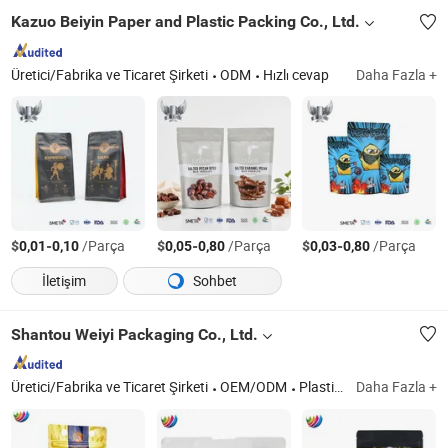
Kazuo Beiyin Paper and Plastic Packing Co., Ltd.
Üretici/Fabrika ve Ticaret Şirketi
ODM
Hızlı cevap
Daha Fazla +
$
-
/Parça
$
-
/Parça
$
-
/Parça
0,01
0,10
0,05
0,80
0,03
0,80
İletişim
Sohbet
Shantou Weiyi Packaging Co., Ltd.
Üretici/Fabrika ve Ticaret Şirketi
OEM/ODM
Plastik Poşetler; Plastik Film; Kahve Poşetleri; Musluklu Poşet; Dikey Poşet
Daha Fazla +