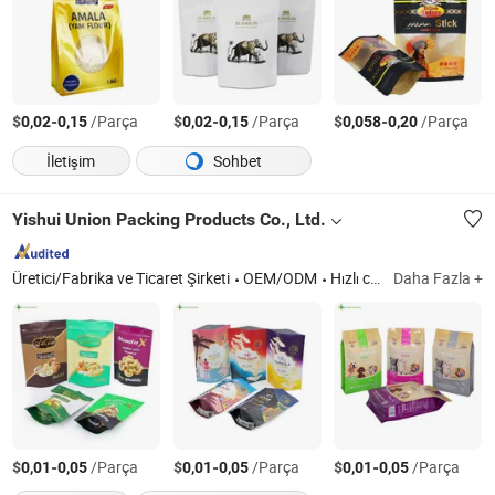
$
-
/Parça
$
-
/Parça
$
-
/Parça
0,02
0,15
0,02
0,15
0,058
0,20
İletişim
Sohbet
Yishui Union Packing Products Co., Ltd.
Üretici/Fabrika ve Ticaret Şirketi
OEM/ODM
Hızlı cevap
Daha Fazla +
$
-
/Parça
$
-
/Parça
$
-
/Parça
0,01
0,05
0,01
0,05
0,01
0,05