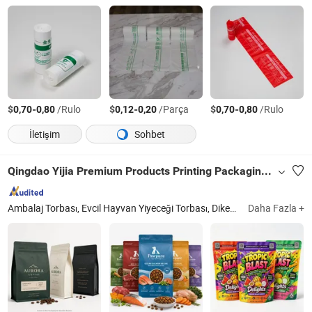
$
-
/Rulo
$
-
/Parça
$
-
/Rulo
0,70
0,80
0,12
0,20
0,70
0,80
İletişim
Sohbet
Qingdao Yijia Premium Products Printing Packaging Co., Ltd.
Ambalaj Torbası, Evcil Hayvan Yiyeceği Torbası, Dikey Torba, Kahve Torbası, Musluklu Torba, Gıda Ambalaj Torbası, Mylar Torbası
Daha Fazla +