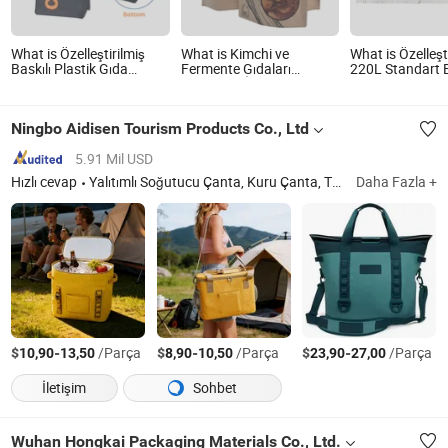
What is Özelleştirilmiş
What is Kimchi ve
What is Özelleşt
Baskılı Plastik Gıda
Fermente Gıdaları
220L Standart 
Ambalajı Dikey Zipper
Saklamak İçin Yüksek
Aseptik Torba P
Poşet Kahve Ambalajı
Kaliteli Sızdırmaz
Paket Bib Gıda 
Çantası
Poşetler
Domates Mango
Ningbo Aidisen Tourism Products Co., Ltd
Reçeli için
5.91 Mil USD
Hızlı cevap
Yalıtımlı Soğutucu Çanta, Kuru Çanta, TPU Soğutucu Çanta, Şişme Yatak, Su Geçirmez Çanta, Su Geçirmez Sırt Çantası, Yüzme Şişmesi, Aqua Su Fitness Çantası, Su Kovası, Soğutucu Kutu
Daha Fazla +
$
-
/Parça
$
-
/Parça
$
-
/Parça
10,90
13,50
8,90
10,50
23,90
27,00
İletişim
Sohbet
Wuhan Hongkai Packaging Materials Co., Ltd.