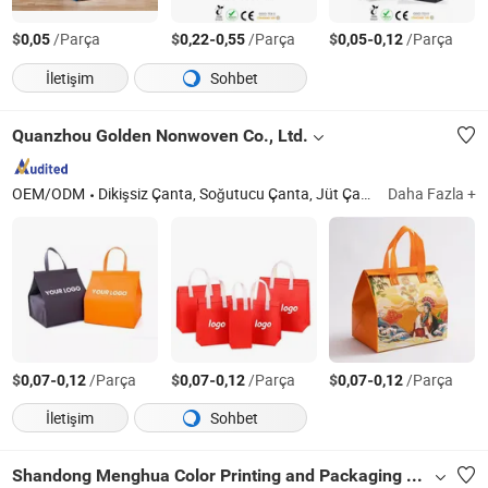
$
/Parça
$
-
/Parça
$
-
/Parça
0,05
0,22
0,55
0,05
0,12
İletişim
Sohbet
Quanzhou Golden Nonwoven Co., Ltd.
OEM/ODM
Dikişsiz Çanta, Soğutucu Çanta, Jüt Çanta, Kanvas Çantalar, Giysi Çantası, PP Dokuma Çanta, Sırt Çantası, Dikişsiz Kumaş, Tişört/D-Kesim Dikişsiz Çanta, RPET PLA Dikişsiz Çanta
Daha Fazla +
$
-
/Parça
$
-
/Parça
$
-
/Parça
0,07
0,12
0,07
0,12
0,07
0,12
İletişim
Sohbet
Shandong Menghua Color Printing and Packaging Co., Ltd.