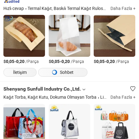
Hızlı cevap
Termal Kağıt, Baskılı Termal Kağıt Rulosu, A4 Baskı Kağıdı, A4 Fotokopi Kağıdı, Kağıt Torbalar, Kraft Kağıt Torbalar, Bağlama Torbaları, Paket Torbaları
Daha Fazla +
$
-
/Parça
$
-
/Parça
$
-
/Parça
0,05
0,20
0,05
0,20
0,05
0,20
İletişim
Sohbet
Shenyang Sunfull Industry Co.,Ltd.
Kağıt Torba, Kağıt Kutu, Dokuma Olmayan Torba
Liaoning
Daha Fazla +