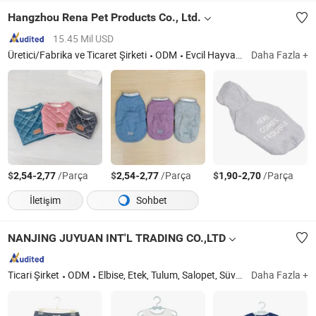
Kıyafetleri, Toptan Şık
için Moda Çocuk Giyimi
Hangzhou Rena Pet Products Co., Ltd.
Antrenman Kıyafetleri,
Çapraz Sırt Yoga Sütyeni
Cazip Yoga Kıyafetleri
15.45 Mil USD
Üretici/Fabrika ve Ticaret Şirketi
ODM
Evcil Hayvan Ürünleri
Daha Fazla +
$
-
/Parça
$
-
/Parça
$
-
/Parça
2,54
2,77
2,54
2,77
1,90
2,70
İletişim
Sohbet
NANJING JUYUAN INT'L TRADING CO.,LTD
Ticari Şirket
ODM
Elbise, Etek, Tulum, Salopet, Süveter, Şort, Gömlek, Büyükanne, Pantolon
Daha Fazla +