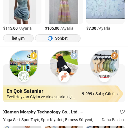
$
/Ayarla
$
/Ayarla
$
/Ayarla
115,00
105,00
7,30
İletişim
Sohbet
En Çok Satanlar
9.999+ Satış Gücü
Evcil Hayvan Giyim ve Aksesuarları içinde
Xiamen Morphy Technology Co., Ltd.
Yoga Seti, Spor Taytı, Spor Kıyafeti, Fitness Sütyeni, Ceket, Tenis Elbisesi, Antrenman Kıyafeti, Erkek Tişörtü, Erkek Şortu, Yüzme Kıyafeti
Daha Fazla +