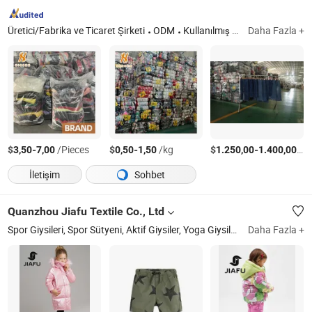
Üretici/Fabrika ve Ticaret Şirketi
ODM
Kullanılmış Giysiler, İkinci El Giysiler, Kullanılmış Ayakkabılar, İkinci El Ayakkabılar, Kullanılmış Markalı Giysiler, Kullanılmış Markalı Ayakkabılar, Kullanılmış Çantalar, İkinci El Çantalar, Pamuk Paspaslar, Kullanılmış Spor Ayakkabılar
Daha Fazla +
$
-
/Pieces
$
-
/kg
$
-
/T
3,50
7,00
0,50
1,50
1.250,00
1.400,00
İletişim
Sohbet
Quanzhou Jiafu Textile Co., Ltd
Spor Giysileri, Spor Sütyeni, Aktif Giysiler, Yoga Giysileri, Şort, Ceket, Kış Ceketi, Çocuk Giysileri, Yoga Sütyeni
Daha Fazla +