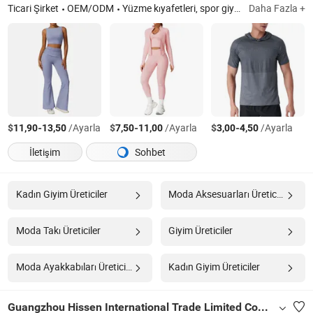
Ticari Şirket
OEM/ODM
Yüzme kıyafetleri, spor giysileri, spor giyimi, iç giyim
Daha Fazla +
$
-
/Ayarla
$
-
/Ayarla
$
-
/Ayarla
11,90
13,50
7,50
11,00
3,00
4,50
İletişim
Sohbet
Kadın Giyim Üreticiler
Moda Aksesuarları Üreticiler
Moda Takı Üreticiler
Giyim Üreticiler
Moda Ayakkabıları Üreticiler
Kadın Giyim Üreticiler
Guangzhou Hissen International Trade Limited Company