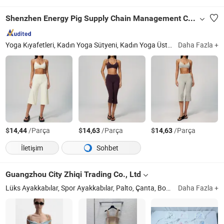
Shenzhen Energy Pig Supply Chain Management Co., Ltd.
Yoga Kıyafetleri, Kadın Yoga Sütyeni, Kadın Yoga Üstü, Kadın Yoga Ceket, Kadın Yoga Pantolonu, Kadın Yoga Şortları, Kadın Yoga Etek, Kadın Yoga Takımı, Kadın Yoga Bodysuit
Daha Fazla +
$
/Parça
$
/Parça
$
/Parça
14,44
14,63
14,63
İletişim
Sohbet
Guangzhou City Zhiqi Trading Co., Ltd
Lüks Ayakkabılar, Spor Ayakkabılar, Palto, Çanta, Botlar, Tişört
Daha Fazla +
Guang