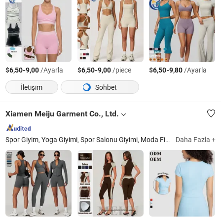
$
-
/Ayarla
$
-
/piece
$
-
/Ayarla
6,50
9,00
6,50
9,00
6,50
9,80
İletişim
Sohbet
Xiamen Meiju Garment Co., Ltd.
Spor Giyim, Yoga Giyimi, Spor Salonu Giyimi, Moda Fitness, Spor Giyim, Kapüşonlu Üstler, Spor Giyim Fitness Giyimi, Eşofman, Yüzme Giyimi, Erkek Spor Giyimi
Daha Fazla +