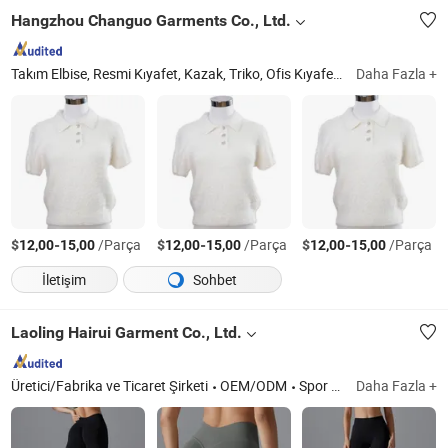
Hangzhou Changuo Garments Co., Ltd.
Takım Elbise, Resmi Kıyafet, Kazak, Triko, Ofis Kıyafeti
Zhejiang
Daha Fazla +
$
-
/Parça
$
-
/Parça
$
-
/Parça
12,00
15,00
12,00
15,00
12,00
15,00
İletişim
Sohbet
Laoling Hairui Garment Co., Ltd.
Üretici/Fabrika ve Ticaret Şirketi
OEM/ODM
Spor giyim, yoga giyimi, fitness giyimi, bisiklet giyimi
Daha Fazla +