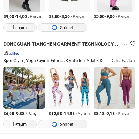
$
-
/Parça
$
-
/Parça
$
-
/Parça
9,00
14,00
2,80
3,50
5,00
9,00
İletişim
Sohbet
DONGGUAN TIANCHEN GARMENT TECHNOLOGY CO., LTD.
Spor Giyim, Yoga Giyimi, Fitness Kıyafetleri, Atletik Kıyafetler, Aktif Giyim, Spor Salonu Kıyafetleri, Spor Sütyeni, Yoga Pantolonu, Plaj Kıyafetleri, Mayo
Daha Fazla +
$
-
/Parça
$
-
/Ayarla
$
-
/Parça
6,98
9,88
12,58
14,98
8,18
9,18
İletişim
Sohbet