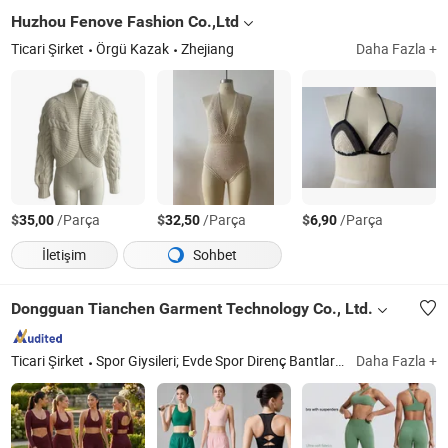
Huzhou Fenove Fashion Co.,Ltd
Ticari Şirket
Örgü Kazak
Zhejiang
Daha Fazla +
$
/Parça
$
/Parça
$
/Parça
35,00
32,50
6,90
İletişim
Sohbet
Dongguan Tianchen Garment Technology Co., Ltd.
Ticari Şirket
Spor Giysileri; Evde Spor Direnç Bantları; Yoga Giysileri; Baş Bantları; Fitness Giysileri
Daha Fazla +