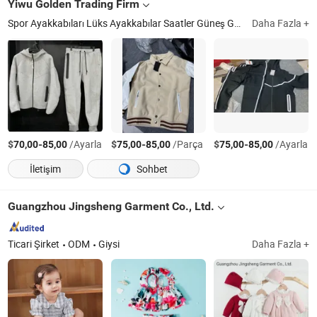
Yiwu Golden Trading Firm
Spor Ayakkabıları Lüks Ayakkabılar Saatler Güneş Gözlükleri, Çantalar Şapkalar Forma Kemerler, Spor Ayakkabıları, Kadın Spor Ayakkabıları, Çantalar, Koşu Ayakkabıları, Spor Ayakkabıları, Erkek Ayakkabıları, Kadın Ayakkabıları, Atletik Ayakkabı
Daha Fazla +
$
-
/Ayarla
$
-
/Parça
$
-
/Ayarla
70,00
85,00
75,00
85,00
75,00
85,00
İletişim
Sohbet
Guangzhou Jingsheng Garment Co., Ltd.
Ticari Şirket
ODM
Giysi
Daha Fazla +