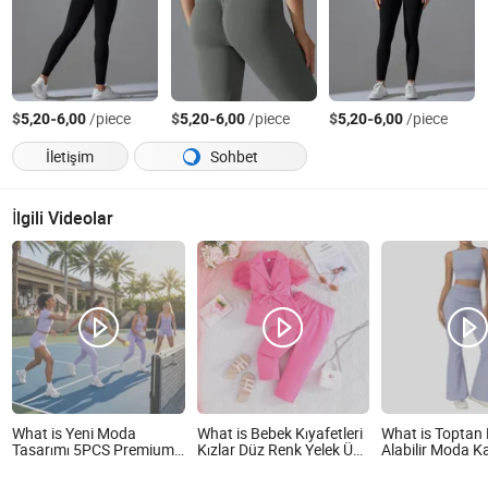
$
-
/piece
$
-
/piece
$
-
/piece
5,20
6,00
5,20
6,00
5,20
6,00
İletişim
Sohbet
İlgili Videolar
What is Yeni Moda
What is Bebek Kıyafetleri
What is Toptan
Tasarımı 5PCS Premium
Kızlar Düz Renk Yelek Üst
Alabilir Moda K
Spor Fitness Setleri
Çiçek Desenli Geniş Paça
Fitness Kıyafet 
Kadınlar için Egzersiz
Pantolon 2PCS Çocuklar