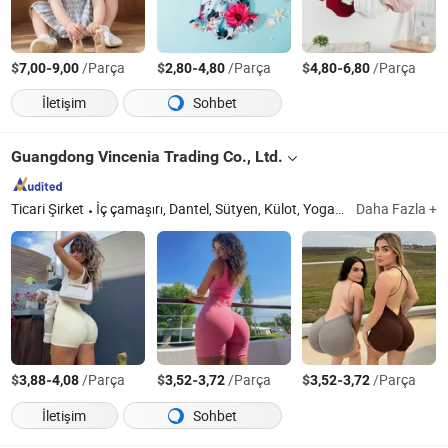
$
-
/Parça
$
-
/Parça
$
-
/Parça
7,00
9,00
2,80
4,80
4,80
6,80
İletişim
Sohbet
Guangdong Vincenia Trading Co., Ltd.
Ticari Şirket
İç çamaşırı, Dantel, Sütyen, Külot, Yoga, Kumaşlar, Şekillendirici, Tayt
Daha Fazla +
$
-
/Parça
$
-
/Parça
$
-
/Parça
3,88
4,08
3,52
3,72
3,52
3,72
İletişim
Sohbet