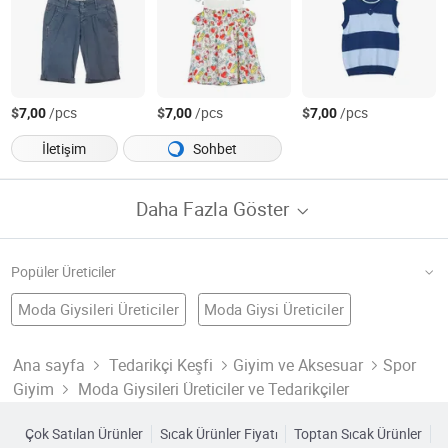
$
/pcs
$
/pcs
$
/pcs
7,00
7,00
7,00
İletişim
Sohbet
Daha Fazla Göster
Popüler Üreticiler
Moda Giysileri Üreticiler
Moda Giysi Üreticiler
Moda Tişört Fabrika
Çalışma Kıyafetleri
Çocuk Giysisi
Çocuk Giyimi Fabrika
Çin Ceket
Çin Etek
Moda Giysileri Üreticiler
Moda Kadın Giyim Üreticiler
Ana sayfa
Tedarikçi Keşfi
Giyim ve Aksesuar
Spor
Giyim
Moda Giysileri Üreticiler ve Tedarikçiler
Kış Kıyafetleri Fabrika
Çocuklar Giyer
Giysi Fabrika
Elbise Fabrika
Moda Kadın Giyim Üreticiler
Çok Satılan Ürünler
Sıcak Ürünler Fiyatı
Toptan Sıcak Ürünler