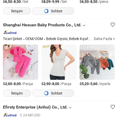
$
-
/Set
$
-
/Set
$
-
/piece
6,50
8,50
8,09
9,99
6,50
8,50
İletişim
Sohbet
Shanghai Hexuan Baby Products Co., Ltd.
Ticari Şirket
OEM/ODM
Bebek Giysisi, Bebek Kıyafeti, Bezi, Bebek Tulumları
Daha Fazla +
$
-
/Parça
$
-
/Parça
$
-
/Ayarla
2,00
8,00
2,90
8,00
5,20
5,60
İletişim
Sohbet
Efirsty Enterprise (Anhui) Co., Ltd.
5.24 Mil USD