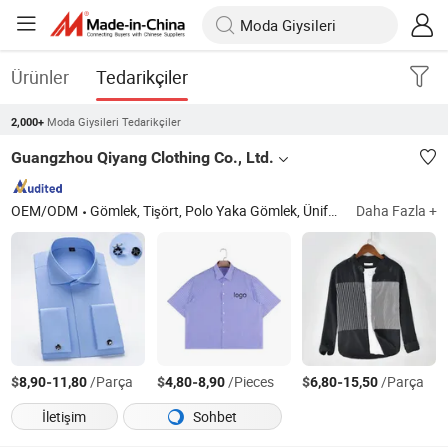
Ürünler
Tedarikçiler
Moda Giysileri Tedarikçiler
2,000+
Guangzhou Qiyang Clothing Co., Ltd.
OEM/ODM
Gömlek, Tişört, Polo Yaka Gömlek, Üniforma
Daha Fazla +
Guangdong
$
-
/Parça
$
-
/Pieces
$
-
/Parça
8,90
11,80
4,80
8,90
6,80
15,50
İletişim
Sohbet