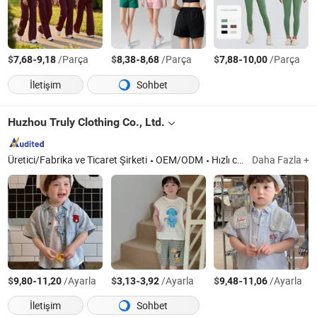
$
-
/Parça
$
-
/Parça
$
-
/Parça
7,68
9,18
8,38
8,68
7,88
10,00
İletişim
Sohbet
Huzhou Truly Clothing Co., Ltd.
Üretici/Fabrika ve Ticaret Şirketi
OEM/ODM
Hızlı cevap
Daha Fazla +
$
-
/Ayarla
$
-
/Ayarla
$
-
/Ayarla
9,80
11,20
3,13
3,92
9,48
11,06
İletişim
Sohbet