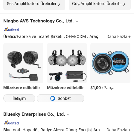
Ses Amplifikatörü Üreticiler
Güç Amplifikatörü Üreticiler
Ningbo AVS Technology Co., Ltd.
Üretici/Fabrika ve Ticaret Şirketi
OEM/ODM
Araç Ses Aksesuarları, Bluetooth Kontrol Cihazı, Amplifikatör, Bluetooth Hoparlör, Kablo Takımları
Daha Fazla +
Müzakere edilebilir
Müzakere edilebilir
$
/Parça
1,00
İletişim
Sohbet
Bluesky Enterprises Co., Ltd.
Bluetooth Hoparlör, Radyo Alıcısı, Güneş Enerjisi, Araç Aküsü, Televizyon DVD, Kulaklık, Veri Kablosu, Akıllı Saat
Daha Fazla +