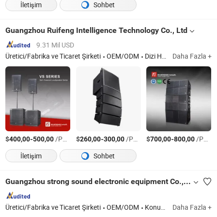
İletişim
Sohbet
Guangzhou Ruifeng Intelligence Technology Co., Ltd
9.31 Mil USD
Üretici/Fabrika ve Ticaret Şirketi
OEM/ODM
Dizi Hoparlörleri, Tam Aralık Hoparlörleri, Monitör Hoparlörleri, Subwoofer, Amplifikatörler, İşlemci, Merkez Kontrol Sistemi, Kağıtsız Konferans Sistemi, Akıllı Kayıt ve Yayın Sistemi
Daha Fazla +
$
-
/Parça
$
-
/Parça
$
-
/Parça
400,00
500,00
260,00
300,00
700,00
800,00
İletişim
Sohbet
Guangzhou strong sound electronic equipment Co., Ltd
Üretici/Fabrika ve Ticaret Şirketi
OEM/ODM
Konuşmacı, Profesyonel Ses, Amplifikatör, Mikser, Mikrofon, Kamu Adresi Sistemi, Konferans Sistemi
Daha Fazla +