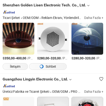
Shenzhen Golden Lisen Electronic Tech. Co., Ltd.
Ticari Şirket
OEM/ODM
Reklam Ekranı, Yönlendirilmiş Ses Hoparlörü
Daha Fazla +
$
-
/Parça
$
-
/Parça
$
-
/Parça
350,00
400,00
280,00
320,00
280,00
320,00
İletişim
Sohbet
Guangzhou Lingyin Electronic Co., Ltd.
Üretici/Fabrika ve Ticaret Şirketi
OEM/ODM
PRO Ses, Hoparlör, Amplifikatör, PA Adres Sistemi, IP Ağ Sistemi, Kablosuz Yayın, Kablosuz Mikrofon, PA Kürsüsü, Profesyonel Ses
Daha Fazla +