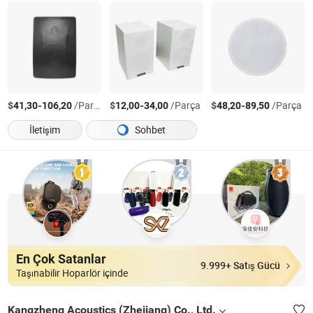
$
-
/Parça
$
-
/Parça
$
-
/Parça
41,30
106,20
12,00
34,00
48,20
89,50
İletişim
Sohbet
En Çok Satanlar
9.999+ Satış Gücü
Taşınabilir Hoparlör içinde
Kangzheng Acoustics (Zhejiang) Co., Ltd.