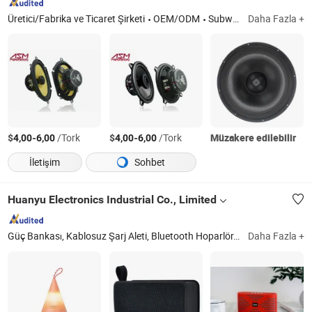
Üretici/Fabrika ve Ticaret Şirketi
OEM/ODM
Subwooferlar, Araç Hoparlörü, Hoparlör Kutusu
Daha Fazla +
$
-
/Tork
$
-
/Tork
Müzakere edilebilir
4,00
6,00
4,00
6,00
İletişim
Sohbet
Huanyu Electronics Industrial Co., Limited
Güç Bankası, Kablosuz Şarj Aleti, Bluetooth Hoparlör, Bluetooth Kulaklık, Akıllı Saat, Drone, Şarj Adaptörü, Güneş Enerjili Radyo, USB Kablo, Diğer Mobil ve Bilgisayar Aksesuarları
Daha Fazla +