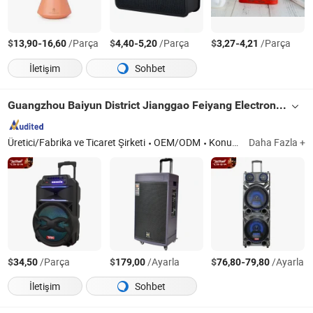
$
-
/Parça
$
-
/Parça
$
-
/Parça
13,90
16,60
4,40
5,20
3,27
4,21
İletişim
Sohbet
Guangzhou Baiyun District Jianggao Feiyang Electronic Factory
Üretici/Fabrika ve Ticaret Şirketi
OEM/ODM
Konuşmacı
Daha Fazla +
$
/Parça
$
/Ayarla
$
-
/Ayarla
34,50
179,00
76,80
79,80
İletişim
Sohbet