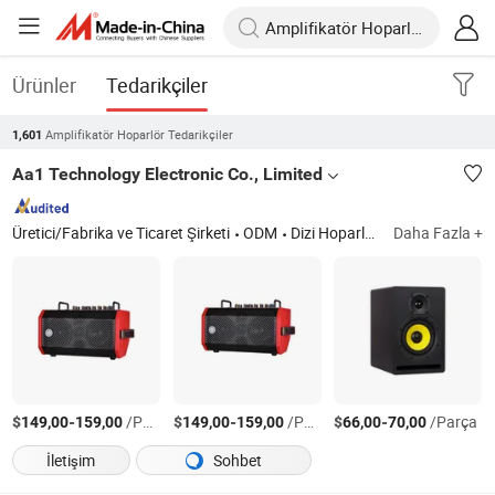
Ürünler
Tedarikçiler
Amplifikatör Hoparlör Tedarikçiler
1,601
Aa1 Technology Electronic Co., Limited
Üretici/Fabrika ve Ticaret Şirketi
ODM
Dizi Hoparlörü, Hoparlör, Ses Sistemi, Amplifikatör, Ev Sineması, Subwoofer, Mikrofon, Kulaklık, Ses Kartı
Daha Fazla +
$
-
/Parça
$
-
/Parça
$
-
/Parça
149,00
159,00
149,00
159,00
66,00
70,00
İletişim
Sohbet