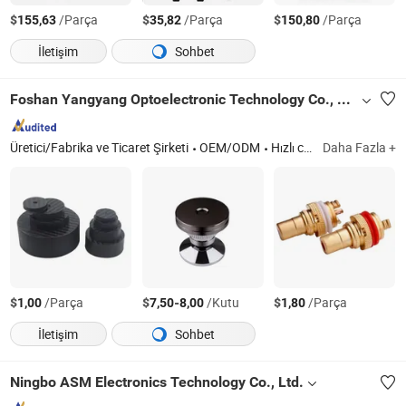
$
/Parça
$
/Parça
$
/Parça
155,63
35,82
150,80
İletişim
Sohbet
Foshan Yangyang Optoelectronic Technology Co., Ltd.
Üretici/Fabrika ve Ticaret Şirketi
OEM/ODM
Hızlı cevap
Daha Fazla +
$
/Parça
$
-
/Kutu
$
/Parça
1,00
7,50
8,00
1,80
İletişim
Sohbet
Ningbo ASM Electronics Technology Co., Ltd.