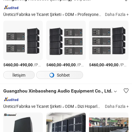
Üretici/Fabrika ve Ticaret Şirketi
ODM
Profesyonel Konuşmacı
Daha Fazla +
$
-
/Parça
$
-
/Parça
$
-
/Parça
460,00
490,00
460,00
490,00
460,00
490,00
İletişim
Sohbet
Guangzhou Xinbaosheng Audio Equipment Co., Ltd.
Üretici/Fabrika ve Ticaret Şirketi
ODM
Dizi Hoparlör, Subwoofer, Fp Güç Amplifikatörü, Dijital Amplifikatör, Ses İşlemci, Profesyonel Hoparlör, Profesyonel Mikrofon, Diğer Ses Ekipmanları
Daha Fazla +