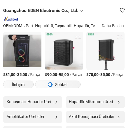
Guangzhou EDEN Electronic Co., Ltd.
OEM/ODM
Parti Hoparlörü, Taşınabilir Hoparlör, Tekerlekli Hoparlör, Özel Kalıp Hoparlör, Bluetooth Hoparlör, Kablosuz Hoparlör, PA Hoparlör, Su Geçirmez Hoparlör, Ahşap Hoparlör
Daha Fazla +
$
-
/Parça
$
-
/Parça
$
-
/Parça
31,00
35,00
90,00
95,00
78,00
85,00
İletişim
Sohbet
Konuşmacı Hoparlör Üreticiler
Hoparlör Mikrofonu Üreticiler
Amplifikatör Üreticiler
Aktif Konuşmacı Üreticiler