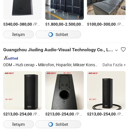
$
-
/Parça
$
-
/Parça
$
-
/Parça
340,00
380,00
1.800,00
2.500,00
100,00
300,00
İletişim
Sohbet
Guangzhou Jiuding Audio-Visual Technology Co., Ltd.
ODM
Hızlı cevap
Mikrofon, Hoparlör, Mikser Konsolu, Güç Amplifikatörü, Yüksek Tanımlı Kamera, Ses İşlemci, Merkezi Kontrol Sistemi, Video Matris Sistemi
Daha Fazla +
$
-
/Parça
$
-
/Parça
$
-
/Parça
213,00
254,00
213,00
254,00
213,00
254,00
İletişim
Sohbet