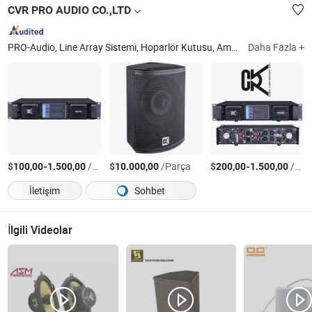
CVR PRO AUDIO CO.,LTD
PRO-Audio, Line Array Sistemi, Hoparlör Kutusu, Amplifikatör, PA Subwoofer'lar, Ses Sistemi, Ses Mikseri, Sahne Hoparlörü
Daha Fazla +
$
-
/Parça
$
/Parça
$
-
/Parça
100,00
1.500,00
10.000,00
200,00
1.500,00
İletişim
Sohbet
İlgili Videolar