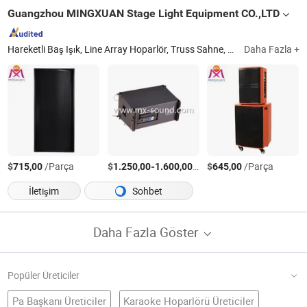
Guangzhou MINGXUAN Stage Light Equipment CO.,LTD
Hareketli Baş Işık, Line Array Hoparlör, Truss Sahne, Çadır, Mikrofon, LED Ekran, Mikser, LED PAR Lamba, LCD Ekran, Küçük Hoparlör
Daha Fazla +
$
/Parça
$
-
/Parça
$
/Parça
715,00
1.250,00
1.600,00
645,00
İletişim
Sohbet
Daha Fazla Göster
Popüler Üreticiler
Pa Başkanı Üreticiler
Karaoke Hoparlörü Üreticiler