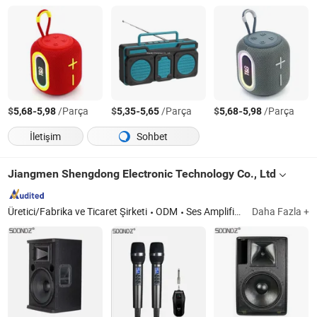
$
-
/Parça
$
-
/Parça
$
-
/Parça
5,68
5,98
5,35
5,65
5,68
5,98
İletişim
Sohbet
Jiangmen Shengdong Electronic Technology Co., Ltd
Üretici/Fabrika ve Ticaret Şirketi
ODM
Ses Amplifikatörü, Konferans Mikrofonu, Kablosuz ve Kablolu Mikrofon
Daha Fazla +