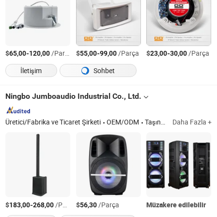
$
-
/Parça
$
-
/Parça
$
-
/Parça
65,00
120,00
55,00
99,00
23,00
30,00
İletişim
Sohbet
Ningbo Jumboaudio Industrial Co., Ltd.
Üretici/Fabrika ve Ticaret Şirketi
OEM/ODM
Taşınabilir Hoparlör Kutusu, Hoparlör, Subwoofer Hoparlör Kutusu, HiFi Hoparlör
Daha Fazla +
$
-
/Parça
$
/Parça
Müzakere edilebilir
183,00
268,00
56,30