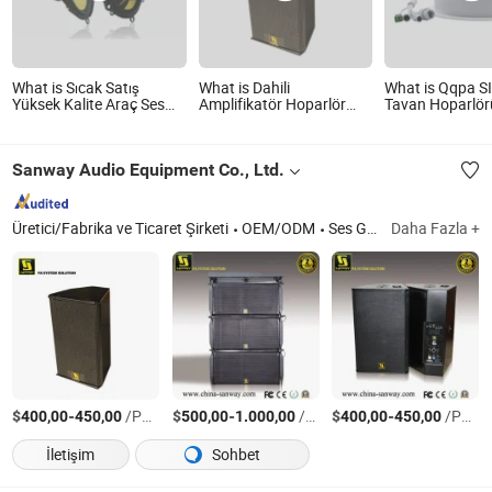
What is Sıcak Satış
What is Dahili
What is Qqpa 
Yüksek Kalite Araç Ses
Amplifikatör Hoparlör
Tavan Hoparlörü
Horn 6*9inch
PS15r
Dijital Amplifika
Amplifikatör Hoparlör
24VDC Güç Kayn
Sanway Audio Equipment Co., Ltd.
Üretici/Fabrika ve Ticaret Şirketi
OEM/ODM
Ses Güç Amplifikatörü, Aktif veya Pasif Hat Dizisi Sistemi, Profesyonel Ses, Sınıf-D amplifikatörü, Aktif Ses Modülleri, DJ Ekipmanları
Daha Fazla +
$
-
/Parça
$
-
/Parça
$
-
/Parça
400,00
450,00
500,00
1.000,00
400,00
450,00
İletişim
Sohbet