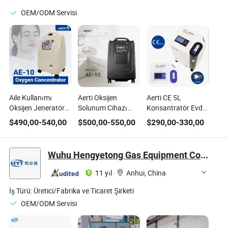
OEM/ODM Servisi
Aile Kullanımı
Aerti Oksijen
Aerti CE 5L
Oksijen Jeneratörü
Solunum Cihazı
Konsantratör Evde
Tıbbi Oksijen
10L Satılık Stabil
Fiziksel Oksijen
$
490,00
-
540,00
$
500,00
-
550,00
$
290,00
-
330,00
Ekipmanı 10L
Tıbbi Oksijen
Terapisi Ekipmanı
COPD için
Ekipmanı
Distribütörleri için
Wuhu Hengyetong Gas Equipment Co., Ltd.
11 yıl
·
Anhui, China
İş Türü:
Üretici/Fabrika ve Ticaret Şirketi
OEM/ODM Servisi