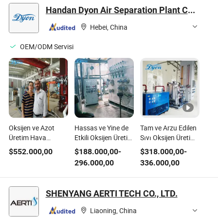
Handan Dyon Air Separation Plant Co., Ltd.
Hebei, China
OEM/ODM Servisi
Oksijen ve Azot
Hassas ve Yine de
Tam ve Arzu Edilen
Üretim Hava
Etkili Oksijen Üretim
Sıvı Oksijen Üretim
Ayırma Ekipmanları
Ekipmanları
Ekipmanları
$
552.000,00
$
188.000,00
-
$
318.000,00
-
296.000,00
336.000,00
SHENYANG AERTI TECH CO., LTD.
Liaoning, China