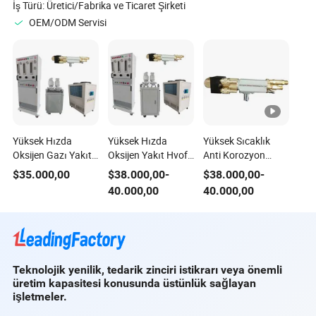
İş Türü:
Üretici/Fabrika ve Ticaret Şirketi
OEM/ODM Servisi
Yüksek Hızda
Yüksek Hızda
Yüksek Sıcaklık
Oksijen Gazı Yakıt
Oksijen Yakıt Hvof
Anti Korozyon
Hvof Sprey
Püskürtme Sistemi,
Kaplama Ekipmanı
$
35.000,00
$
38.000,00
-
$
38.000,00
-
Ekipmanı Bp-5000
Tungsten Karbür
Hvof Yüksek Hızlı
40.000,00
40.000,00
Hvof Sprey
Wc-Co Kaplama ile
Oksijen Makinesi,
Makinesi Tungsten
Aşınma Dirençli
Tungsten Karbür
Karbür Wc Toz
Kaplama Termal
Kaplama ile Termal
Kaplama Ekipmanı
Püskürtme
Sprey Ekipmanı
Ekipmanı
Teknolojik yenilik, tedarik zinciri istikrarı veya önemli
üretim kapasitesi konusunda üstünlük sağlayan
işletmeler.