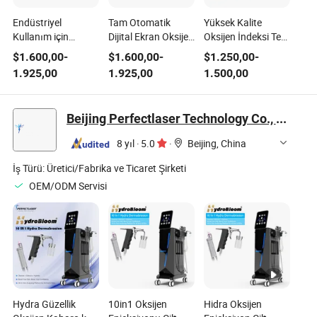
Endüstriyel
Tam Otomatik
Yüksek Kalite
Kullanım için
Dijital Ekran Oksijen
Oksijen İndeksi Test
Otomatik Oksijen
İndeksi Test Cihazı
Cihazı Premium
$
1.600,00
-
$
1.600,00
-
$
1.250,00
-
İndeksi Test
Sınırlayıcı Oksijen
Oksijen İndeksi Test
1.925,00
1.925,00
1.500,00
Ekipmanları
İndeksi Test
Cihazı
Ekipmanı
Beijing Perfectlaser Technology Co., Ltd
8 yıl
·
5.0
·
Beijing, China
İş Türü:
Üretici/Fabrika ve Ticaret Şirketi
OEM/ODM Servisi
Hydra Güzellik
10in1 Oksijen
Hidra Oksijen