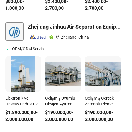
$
800,00
-
$
2.400,00
-
$
2.400,00
-
Ekipmanı
Bakımı Derin
1.000,00
2.700,00
2.700,00
Temizleme
Makinesi
Zhejiang Jinhua Air Separation Equipment Co., Ltd
Zhejiang, China
OEM/ODM Servisi
Elektronik ve
Gelişmiş Uyumlu
Gelişmiş Gerçek
Hassas Endüstriler
Oksijen Ayırma
Zamanlı İzleme
için Yüksek Saflıkta
Ekipmanını Entegre
Uzun Süreli
$
1.890.000,00
-
$
190.000,00
-
$
190.000,00
-
Oksijen Üretim
Arıtma ile
Performans Oksijen
2.000.000,00
2.000.000,00
2.000.000,00
Ekipmanları
Destekledik
Ayırma Ekipmanı