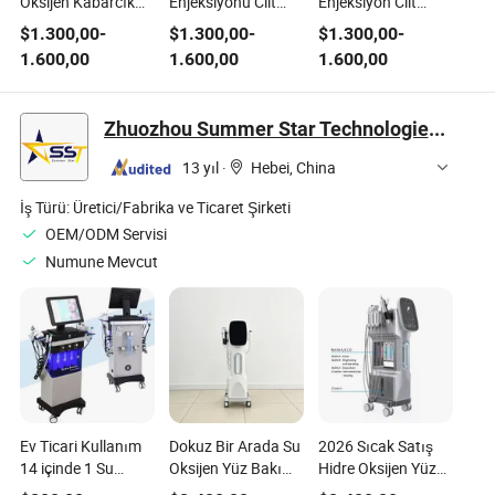
Oksijen Kabarcık
Enjeksiyonu Cilt
Enjeksiyon Cilt
Tabancası Kırışıklık
Sıkılaştırma
Temizleme Kolajen
$
1.300,00
-
$
1.300,00
-
$
1.300,00
-
Giderme Kan
Elastikiyeti
Bakım Cihazı
1.600,00
1.600,00
1.600,00
Dolaşımını
Geliştirme
İyileştirme Cihazı
Ekipmanı
Zhuozhou Summer Star Technologies Co., Ltd.
13 yıl
·
Hebei, China
İş Türü:
Üretici/Fabrika ve Ticaret Şirketi
OEM/ODM Servisi
Numune Mevcut
Ev Ticari Kullanım
Dokuz Bir Arada Su
2026 Sıcak Satış
14 içinde 1 Su
Oksijen Yüz Bakım
Hidre Oksijen Yüz
Oksijen Yüz Bakım
Cilt Analiz Cihazı
Makinesi Cilt