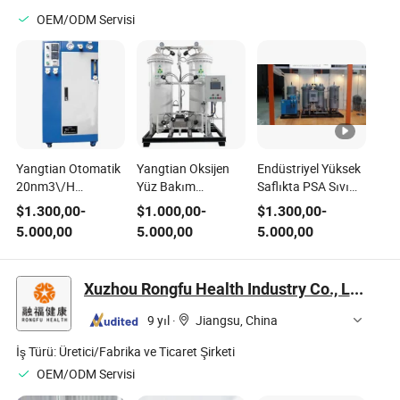
OEM/ODM Servisi
Yangtian Otomatik
Yangtian Oksijen
Endüstriyel Yüksek
20nm3\/H
Yüz Bakım
Saflıkta PSA Sıvı
Konteyner Tipi
Ekipmanı O2 Tıbbi
Azot Jeneratörü ve
$
1.300,00
-
$
1.000,00
-
$
1.300,00
-
Tıbbi Oksijen
Oksijen Üretim
Lazer Kesim için
5.000,00
5.000,00
5.000,00
Üretim Tesisi O2
Ekipmanı
Oksijen Jeneratör
Ekipman
Tesisi Ekipmanları
Endüstriyel Gaz
Xuzhou Rongfu Health Industry Co., Ltd.
9 yıl
·
Jiangsu, China
İş Türü:
Üretici/Fabrika ve Ticaret Şirketi
OEM/ODM Servisi