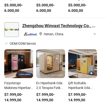
Sistemi - Yüksek
Oksijen Cihazı Gaz
Dayanıklı Azot
$
5.000,00
-
$
5.000,00
-
$
5.000,00
-
Saflıkta Gaz
Üretim Ekipmanı
Üretim Ekipmanı,
6.000,00
6.000,00
6.000,00
Ekipmanı
Tehlikeli Gazların
Etkili Şekilde
Uzaklaştırılması ve
Zhengzhou Winvast Technology Co., Ltd
Oksijen Yer
Değiştirme Sistemi
Henan, China
OEM/ODM Servisi
Fizyoterapi
Ev Hiperbarik Oda
Çift Koltuklu
Makinesi Hiperbarik
2.0 Terapisi Fizik
Hiperbarik Oda
Oksijen Odası 2.0
Tedavi Ekipmanları
2.4ATM Oksijen
$
7.999,00
-
$
7.999,00
-
$
7.999,00
-
Sert Ev Taşınabilir
Toptan Taşınabilir
Konsantratörü
14.999,00
14.999,00
14.999,00
İki Kişilik
Sert İki Kişilik
Makinesi Taşınabilir