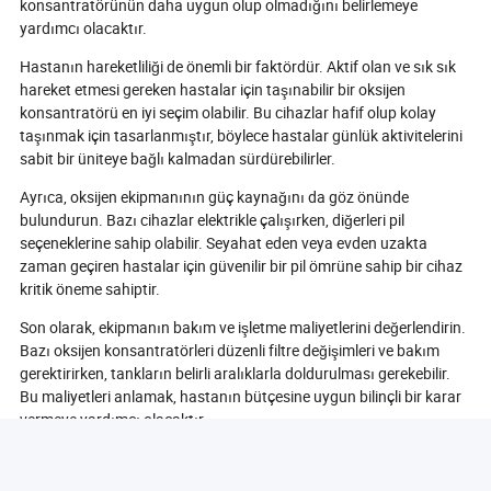
konsantratörünün daha uygun olup olmadığını belirlemeye
yardımcı olacaktır.
Hastanın hareketliliği de önemli bir faktördür. Aktif olan ve sık sık
hareket etmesi gereken hastalar için taşınabilir bir oksijen
konsantratörü en iyi seçim olabilir. Bu cihazlar hafif olup kolay
taşınmak için tasarlanmıştır, böylece hastalar günlük aktivitelerini
sabit bir üniteye bağlı kalmadan sürdürebilirler.
Ayrıca, oksijen ekipmanının güç kaynağını da göz önünde
bulundurun. Bazı cihazlar elektrikle çalışırken, diğerleri pil
seçeneklerine sahip olabilir. Seyahat eden veya evden uzakta
zaman geçiren hastalar için güvenilir bir pil ömrüne sahip bir cihaz
kritik öneme sahiptir.
Son olarak, ekipmanın bakım ve işletme maliyetlerini değerlendirin.
Bazı oksijen konsantratörleri düzenli filtre değişimleri ve bakım
gerektirirken, tankların belirli aralıklarla doldurulması gerekebilir.
Bu maliyetleri anlamak, hastanın bütçesine uygun bilinçli bir karar
vermeye yardımcı olacaktır.
Sonuç olarak, evde kullanılacak doğru oksijen ekipmanını seçmek,
hastanın ihtiyaçlarını, yaşam tarzını ve bütçesini dikkatlice