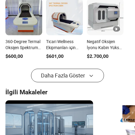
360-Degree Termal
Ticari Wellness
Negatif Oksijen
Oksijen Spektrumu
Ekipmanları için
İyonu Kabin Yüksek
Kabin Uzak
Uzak Kızılötesi ve
Konsantrasyon
$
600,00
$
601,00
$
2.700,00
Kızılötesi
Oksijen Terapisi
Ekolojik Sınıf İyon
Termoterapi ve
Hava Temizleme
Oksijen Terapisi
Sağlık Ekipmanı
Daha Fazla Göster
Dört Boyutlu Sinerji
Sağlık Ekipmanı
İlgili Makaleler