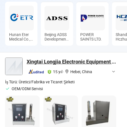
Hunan Eter
Beijing ADSS
POWER
Shan
Medical Co.,
Development
SAINTS LTD.
Hczh
Ltd.
Co., Ltd.
Envir
Protec
Equip
Co., L
Xingtai Longjia Electronic Equipment Technology Co., Ltd
15 yıl
·
Hebei, China
İş Türü:
Üretici/Fabrika ve Ticaret Şirketi
OEM/ODM Servisi