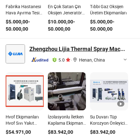
Fabrika Hastanesi
En Çok Satan Çin
Tıbbi Gaz Oksijen
Hava Ayırma Tesisi
Oksijen Jeneratörü
Üretim Ekipmanları
Gaz Psa Oksijen
Ekipmanı
$
5.000,00
-
$
10.000,00
-
$
5.000,00
-
Jeneratörü
50.000,00
50.000,00
50.000,00
Ekipmanı Tıbbi
Zhengzhou Lijia Thermal Spray Machinery Co., Ltd.
5.0
·
Henan, China
Hvof Ekipmanları
İzolasyonlu İletken
Su Duvarı Tüp
Hvof Sıvı Yakıt
Kaplama Ekipmanı
Korozyon Önleyici
Ekipmanları Termal
Yüksek Hızlı
Kaplama Ekipmanı
$
54.971,00
$
83.942,00
$
83.942,00
Sprey Ekipmanları
Oksijen Ekipmanı
Yüksek Hızlı