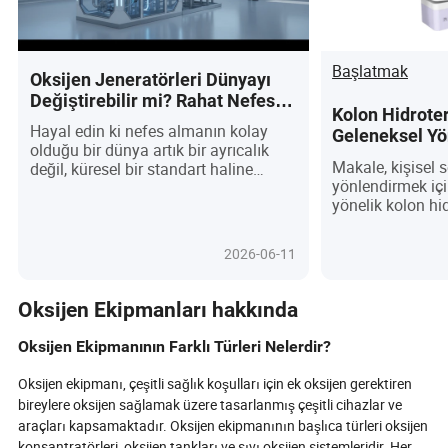
Başlatmak
Oksijen Jeneratörleri Dünyayı
Değiştirebilir mi? Rahat Nefes
Kolon Hidrote
Almanın Şaşırtıcı Geleceği!
Hayal edin ki nefes almanın kolay
Geleneksel Yö
olduğu bir dünya artık bir ayrıcalık
Farklar Nelerd
Makale, kişisel s
değil, küresel bir standart haline
yönlendirmek içi
gelmiş—oksijen jeneratörleri bu
yönelik kolon hi
devrimin merkezinde yer alıyor. Bir
ekipmanlarını ge
zamanlar niş olan bu cihazlar şimdi
karşılaştırarak tü
hastaneleri güçlendiriyor, endüstriyel
2026-06-11
sakıncalarını ve 
verimliliği artırıyor ve kişisel sağlığı
yeniden tanımlıyor, tüm bunları
yaparken IoT ve AI gibi son
Oksijen Ekipmanları hakkında
teknolojiyle entegre olarak daha akıllı
ve çevreci bir performans sergiliyor.
Oksijen Ekipmanının Farklı Türleri Nelerdir?
Pandemi dersleri ve sürdürülebilirlik
hedeflerinden kaynaklanan talep
Oksijen ekipmanı, çeşitli sağlık koşulları için ek oksijen gerektiren
arttıkça, pazar yeniliklerle patlama
bireylere oksijen sağlamak üzere tasarlanmış çeşitli cihazlar ve
yaşıyor: ultra taşınabilir birimlerden
araçları kapsamaktadır. Oksijen ekipmanının başlıca türleri oksijen
güneş enerjili sistemlere kadar.
konsantratörleri, oksijen tankları ve sıvı oksijen sistemleridir. Her