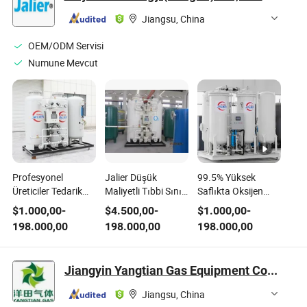
Jiangsu, China
OEM/ODM Servisi
Numune Mevcut
Profesyonel
Jalier Düşük
99.5% Yüksek
Üreticiler Tedarik
Maliyetli Tıbbi Sınıf
Saflıkta Oksijen
93% Oksijen
Oksijen Üretim
Ayırma Ekipmanı
$
1.000,00
-
$
4.500,00
-
$
1.000,00
-
Ekipmanları
Ekipmanı
198.000,00
198.000,00
198.000,00
Jiangyin Yangtian Gas Equipment Co., Ltd.
Jiangsu, China