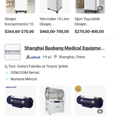
Oksijen
Yeni Gelen 10 Litre
5lpm Taşınabilir
Konsantratörü 10L
Oksijen
Oksijen
Hastane Ekipmanı
Konsantratörü
Konsantratörü
$
264,60
-
270,00
$
460,00
-
700,00
$
270,00
-
400,00
Evde Bakım
Hastane Ekipmanı
Tıbbi Ekipman
Taşınabilir Saflık
LED Ekran ile
Nebulizatör Nabız
93% Şarj Edilebilir
Oksimetre Ev
Shanghai Baobang Medical Equipment Co., Ltd.
Yüksek Basınçlı
Bakımı
Nebülizatör Nabız
19 yıl
·
Shanghai, China
Oksimetresi
İş Türü:
Üretici/Fabrika ve Ticaret Şirketi
OEM/ODM Servisi
Numune Mevcut