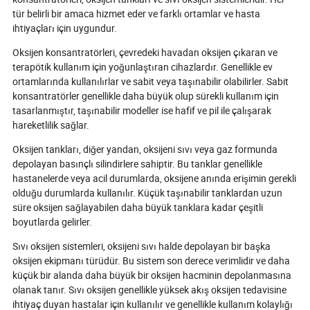
Oksijen üretimindeki bir sonraki
tür belirli bir amaca hizmet eder ve farklı ortamlar ve hasta
sıçrama, nasıl iyileştiğimizi,
ihtiyaçları için uygundur.
ürettiğimizi ve geliştiğimizi
dönüştürecek mi? Hayat veren
Oksijen konsantratörleri, çevredeki havadan oksijen çıkaran ve
teknolojinin geleceğini ve dünya
terapötik kullanım için yoğunlaştıran cihazlardır. Genellikle ev
çapında hayatları zaten değiştiren
ortamlarında kullanılırlar ve sabit veya taşınabilir olabilirler. Sabit
gerçek dünya etkisini keşfetmek için
dalış yapın.
konsantratörler genellikle daha büyük olup sürekli kullanım için
tasarlanmıştır, taşınabilir modeller ise hafif ve pil ile çalışarak
hareketlilik sağlar.
Oksijen tankları, diğer yandan, oksijeni sıvı veya gaz formunda
depolayan basınçlı silindirlere sahiptir. Bu tanklar genellikle
hastanelerde veya acil durumlarda, oksijene anında erişimin gerekli
olduğu durumlarda kullanılır. Küçük taşınabilir tanklardan uzun
süre oksijen sağlayabilen daha büyük tanklara kadar çeşitli
boyutlarda gelirler.
Sıvı oksijen sistemleri, oksijeni sıvı halde depolayan bir başka
oksijen ekipmanı türüdür. Bu sistem son derece verimlidir ve daha
küçük bir alanda daha büyük bir oksijen hacminin depolanmasına
olanak tanır. Sıvı oksijen genellikle yüksek akış oksijen tedavisine
ihtiyaç duyan hastalar için kullanılır ve genellikle kullanım kolaylığı