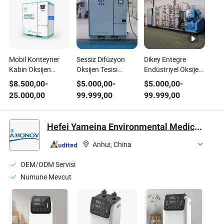
Mobil Konteyner
Sessiz Difüzyon
Dikey Entegre
Kabin Oksijen
Oksijen Tesisi
Endüstriyel Oksijen
Jeneratörü Tesis
Yüksek İrtifa
Tesisi Tek Durak
$
8.500,00
-
$
5.000,00
-
$
5.000,00
-
Acil Kurtarma Psa
Misafir Odaları için
Oksijen Temin
25.000,00
99.999,00
99.999,00
Oksijen Ekipmanı
Rahat Oksijen
Ekipmanı Balık
Oksijen Silindiri
Temin Ekipmanı
Çiftliği Büyük Gölet
Şarjı için
için
Hefei Yameina Environmental Medical Equipment Co., Ltd.
Anhui, China
OEM/ODM Servisi
Numune Mevcut