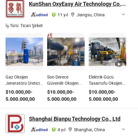
KunShan OxyEasy Air Technology Co.,Ltd.
11 yıl
·
Jiangsu, China
İş Türü:
Ticari Şirket
Gaz Oksijen
Son Derece
Elektrik Gücü
Jeneratörü Üreticisi
Güvenilir Oksijen
Tasarrufu Oksijen
Skid Montajlı Vpsa
Gazı Üretim
Jeneratörü
$
10.000,00
-
$
10.000,00
-
$
10.000,00
-
Oksijen Üretim
Jeneratörü Vpsa
Ekonomik Fiyat
5.000.000,00
5.000.000,00
5.000.000,00
Ekipmanı
Oksijen Üretim
Vpsa O2 Gaz
Özelleştirilmiş
Ekipmanı
Üretim Ekipmanı
Endüstriyel için
Shanghai Bianpu Technology Co., Ltd
4 yıl
·
Shanghai, China