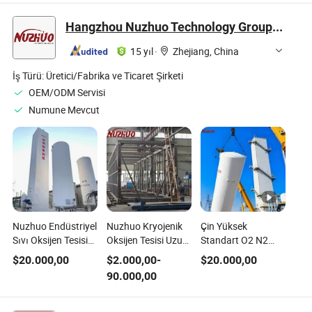
Yüksek Hızlı
Termal Sprey
Oksijen Ekipmanı
Oksijen Yakıt
Ekipmanı Tungsten
Termal Sprey
Hangzhou Nuzhuo Technology Group Co., Ltd.
Ekipmanları Hvof
Karbür Kaplama
Ekipmanı Tungsten
Yüksek Kalite
Ekipmanı
Karbür Kaplama
15 yıl
·
Zhejiang, China
Ekipmanları
Ekipmanı
İş Türü:
Üretici/Fabrika ve Ticaret Şirketi
OEM/ODM Servisi
Numune Mevcut
Nuzhuo Endüstriyel
Nuzhuo Kryojenik
Çin Yüksek
Sıvı Oksijen Tesisi
Oksijen Tesisi Uzun
Standart O2 N2
Kryojenik Hava
Servis Ömrü
Hava Ayırma
$
20.000,00
$
2.000,00
-
$
20.000,00
Ayırma Tesisi
Kryojenik Sıvı Azot
Oksijen Tesisi
90.000,00
Ekipmanları
Ekipmanı
Oksijen Jeneratör
Ekipmanı