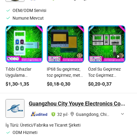
OEM/ODM Servisi
Numune Mevcut
Tıbbi Cihazlar
IP68 Su geçirmez,
Özel Su Geçirmez
Uygulama
toz geçirmez, metal
Toz Geçirmez
Membran Tuş
kubbe, PVC Pet PC
Gümüş Karbon
$
1,30
-
1,35
$
0,18
-
0,30
$
0,20
-
0,37
Takımı Anahtarı
FPC ITO, gümüş
Pasta Baskı Metal
Çok Renkli Tuş
karbon pasta
Kubbe FPC Pet PC
Kapağı
baskı, özel
ITO Membran
Guangzhou City Youye Electronics Co., Ltd
dokunsal membran
Anahtar Grafik
anahtarı,
Kaplama LED Arka
32 yıl
·
Guangdong, China
endüstriyel tıbbi ev
Aydınlatma
aletleri için
Endüstriyel Tıbbi Ev
İş Türü:
Üretici/Fabrika ve Ticaret Şirketi
Uygulaması için
ODM Hizmeti