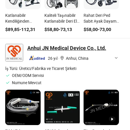
Katlanabilir
Kaliteli Taşınabilir
Rahat Deri Ped
Kendiliğinden
Katlanabilir Deri El
Sabit Ayak Dayama
Kilitlenen Bakım
Yastığı Katlanabilir
Manuel Tıbbi
$
89,85
-
112,31
$
58,80
-
73,13
$
58,00
-
73,00
Freni Tıbbi
Tıbbi Manuel
Tekerlekli Sandalye
Malzemeler Ev
Tekerlekli Sandalye
Hastane Kullanımı
Anhui JN Medical Device Co., Ltd.
Manuel Tekerlekli
Sandalye
26 yıl
·
Anhui, China
İş Türü:
Üretici/Fabrika ve Ticaret Şirketi
OEM/ODM Servisi
Numune Mevcut