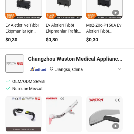
Ev Aletleri ve Tıbbi
Ev Aletleri Tıbbi
Ms2-Z0c-P150A Ev
Ekipmanlar için
Ekipmanlar Trafik
Aletleri Tıbbi
Kw4a (S) Mikro
Araçları Mikro
Ekipmanlar Trafik
$
0,30
$
0,30
$
0,30
Anahtarın
Anahtar
Araçları Ofis
Özelleştirilmesi
Ekipmanları Mikro
Anahtar
Changzhou Waston Medical Appliance Co., Ltd.
Jiangsu, China
OEM/ODM Servisi
Numune Mevcut