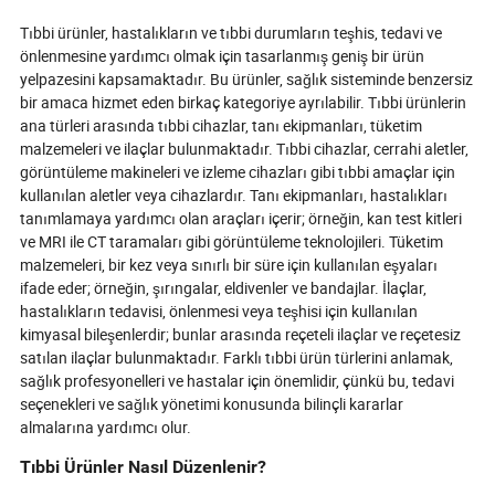
nedeniyle ulusla
tanınmıştır. Maka
Tıbbi ürünler, hastalıkların ve tıbbi durumların teşhis, tedavi ve
yataklarının sat
önlenmesine yardımcı olmak için tasarlanmış geniş bir ürün
detaylı bir rehb
yelpazesini kapsamaktadır. Bu ürünler, sağlık sisteminde benzersiz
tedarikçi seçimi,
bir amaca hizmet eden birkaç kategoriye ayrılabilir. Tıbbi ürünlerin
değerlendirmesi,
ana türleri arasında tıbbi cihazlar, tanı ekipmanları, tüketim
incelemesi ve sa
malzemeleri ve ilaçlar bulunmaktadır. Tıbbi cihazlar, cerrahi aletler,
garantisi kapsa
Yuyue, Kangsha
görüntüleme makineleri ve izleme cihazları gibi tıbbi amaçlar için
önde gelen marka
kullanılan aletler veya cihazlardır. Tanı ekipmanları, hastalıkları
yurtdışındaki top
tanımlamaya yardımcı olan araçları içerir; örneğin, kan test kitleri
sağlamaktadır.
ve MRI ile CT taramaları gibi görüntüleme teknolojileri. Tüketim
malzemeleri, bir kez veya sınırlı bir süre için kullanılan eşyaları
ifade eder; örneğin, şırıngalar, eldivenler ve bandajlar. İlaçlar,
hastalıkların tedavisi, önlenmesi veya teşhisi için kullanılan
kimyasal bileşenlerdir; bunlar arasında reçeteli ilaçlar ve reçetesiz
satılan ilaçlar bulunmaktadır. Farklı tıbbi ürün türlerini anlamak,
sağlık profesyonelleri ve hastalar için önemlidir, çünkü bu, tedavi
seçenekleri ve sağlık yönetimi konusunda bilinçli kararlar
almalarına yardımcı olur.
Tıbbi Ürünler Nasıl Düzenlenir?