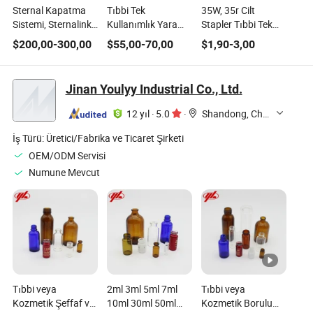
Sternal Kapatma
Tıbbi Tek
35W, 35r Cilt
Sistemi, Sternalink,
Kullanımlık Yara
Stapler Tıbbi Tek
Itanium Alaşımı,
Boyutunu
Kullanımlık Damar
$
200,00
-
300,00
$
55,00
-
70,00
$
1,90
-
3,00
Ortopedik İmplant,
Küçültme Cerrahi
Onarım Cerrahi
Travma, Cerrahi,
Alet Cilt Lineer
Aleti Cilt Lineer
Tıbbi Alet Seti,
Kesici Stapling
Kesici Stapling Cilt
Jinan Youlyy Industrial Co., Ltd.
CE/ISO/FDA ile,
Kesme Elektrikli III
Cerrahi Stapler
Küçük Parça,
Sıra Dairesel
12 yıl
·
5.0
·
Shandong, China
Büyük Parça
Stapler
İş Türü:
Üretici/Fabrika ve Ticaret Şirketi
OEM/ODM Servisi
Numune Mevcut
Tıbbi veya
2ml 3ml 5ml 7ml
Tıbbi veya
Kozmetik Şeffaf ve
10ml 30ml 50ml
Kozmetik Borulu