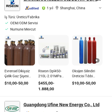
1 yıl
·
Shanghai, China
İş Türü:
Üretici/Fabrika
OEM/ODM Servisi
Numune Mevcut
Evrensel Dikişsiz
Riseon Dpl450-
Oksijen Silindiri
Çelik Gaz Şişesi
210L-2.01MPa
Üreticisi Tıbbi
Oksijen CO2 Argon
Düşük Basınçlı
Helyum Argon Gazı
$
10,00
-
50,00
$
455,00
-
$
10,00
-
50,00
Helyum Tıbbi
Dewar Tankı - Tıbbi
Şişeleri İhracatı
1.888,00
Endüstriyel
Kullanım için ISO
Sertifikalı
Guangdong Ufine New Energy Co., Ltd