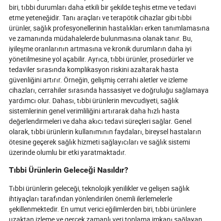
biri, tıbbi durumları daha etkili bir şekilde teşhis etme ve tedavi
etme yeteneğidir. Tanı araçları ve terapötik cihazlar gibi tıbbi
ürünler, sağlık profesyonellerinin hastalıkları erken tanımlamasına
ve zamanında müdahalelerde bulunmasına olanak tanır. Bu,
iyileşme oranlarının artmasına ve kronik durumların daha iyi
yönetilmesine yol açabilir. Ayrıca, tıbbi ürünler, prosedürler ve
tedaviler sırasında komplikasyon riskini azaltarak hasta
güvenliğini artırır. Örneğin, gelişmiş cerrahi aletler ve izleme
cihazları, cerrahiler sırasında hassasiyet ve doğruluğu sağlamaya
yardımcı olur. Dahası, tıbbi ürünlerin mevcudiyeti, sağlık
sistemlerinin genel verimliliğini artırarak daha hızlı hasta
değerlendirmeleri ve daha akıcı tedavi süreçleri sağlar. Genel
olarak, tıbbi ürünlerin kullanımının faydaları, bireysel hastaların
ötesine geçerek sağlık hizmeti sağlayıcıları ve sağlık sistemi
üzerinde olumlu bir etki yaratmaktadır.
Tıbbi Ürünlerin Geleceği Nasıldır?
Tıbbi ürünlerin geleceği, teknolojik yenilikler ve gelişen sağlık
ihtiyaçları tarafından yönlendirilen önemli ilerlemelerle
şekillenmektedir. En umut verici eğilimlerden biri, tıbbi ürünlere
uzaktan izleme ve gerçek zamanlı veri toplama imkanı sağlayan