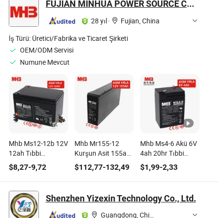
FUJIAN MINHUA POWER SOURCE CO., LTD.
Ambalajlama
Makineleri
28 yıl
·
Fujian, China
İş Türü:
Üretici/Fabrika ve Ticaret Şirketi
OEM/ODM Servisi
Numune Mevcut
Mhb Ms12-12b 12V
Mhb Mr155-12
Mhb Ms4-6 Akü 6V
12ah Tıbbi
Kurşun Asit 155ah
4ah 20hr Tıbbi
Ekipmanlar için Şarj
12V İnce AGM
Ekipmanlar için Şarj
$
8,27
-
9,72
$
112,77
-
132,49
$
1,99
-
2,33
Edilebilir Pil
Derin Döngü Jel Ön
Edilebilir Kapalı
Terminal Aküsü
Kurşun Asit Aküsü
Tıbbi Ekipmanlar
Shenzhen Yizexin Technology Co., Ltd.
için
Guangdong, China