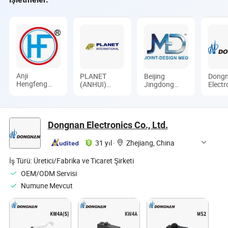
Anji
PLANET
Beijing
Dong
Hengfeng
(ANHUI)
Jingdong
Electr
Sanitary
INTERNATIONAL
Technology(Laoting)
Co., L
Material Co.,
CO., LTD.
Co., Ltd.
Ltd.
Dongnan Electronics Co., Ltd.
31 yıl
·
Zhejiang, China
İş Türü:
Üretici/Fabrika ve Ticaret Şirketi
OEM/ODM Servisi
Numune Mevcut