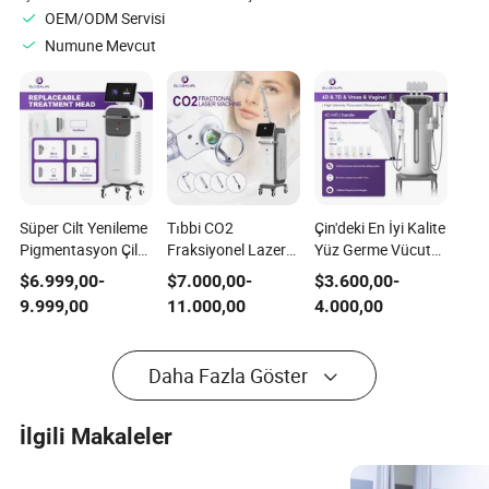
OEM/ODM Servisi
Numune Mevcut
Süper Cilt Yenileme
Tıbbi CO2
Çin'deki En İyi Kalite
Pigmentasyon Çil
Fraksiyonel Lazer
Yüz Germe Vücut
Giderme Terapisi
Akne İzleri Giderme
İncelten Medikal
$
6.999,00
-
$
7.000,00
-
$
3.600,00
-
Makinesi IPL Kılları
Yüz Cilt Tedavi
Ekipman
9.999,00
11.000,00
4.000,00
Alma Tıbbi Güzellik
Makinesi İz
Ekipmanı
Yenileme Vajinal
Sıkılaştırma
Daha Fazla Göster
Güzellik Makinesi
İlgili Makaleler