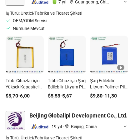
7 yıl
·
Guangdong, China
İş Türü:
Üretici/Fabrika ve Ticaret Şirketi
OEM/ODM Servisi
Numune Mevcut
Tıbbi Cihazlar için
Tıbbi Cihaz için Şarj
Şarj Edilebilir
Yüksek Kapasiteli
Edilebilir Lityum Pil
Lityum Polimer Pil
Lityum Pil
Paketi 7.4V
606473-2s 7.4V
$
5,70
-
6,00
$
5,53
-
5,67
$
9,80
-
11,30
Ufx955565 3.7V
2500mAh CE ile
4000mAh Tıbbi için
5000mAh Kc ile
Beijing Globalipl Development Co., Ltd.
19 yıl
·
Beijing, China
İş Türü:
Üretici/Fabrika ve Ticaret Şirketi