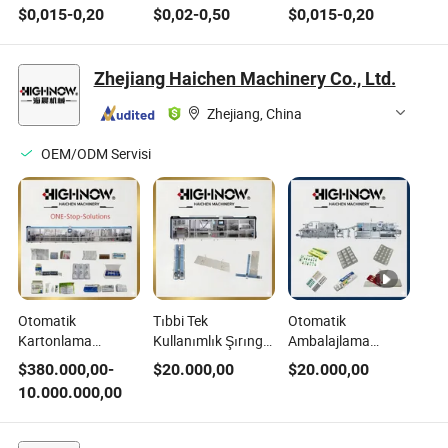
Amber Boru veya
100ml Tıbbi
veya Kalıplanmış
$
0,015
-
0,20
$
0,02
-
0,50
$
0,015
-
0,20
Kalıplanmış Cam
Enjeksiyon veya
Cam Ampul
Şişeler
Kozmetik için
Tubular veya
Zhejiang Haichen Machinery Co., Ltd.
Kalıplanmış Küçük
Cam Şişe Vial
Zhejiang, China
OEM/ODM Servisi
Otomatik
Tıbbi Tek
Otomatik
Kartonlama
Kullanımlık Şırınga
Ambalajlama
Makinesi
için Kağıt Tepsi
Makinesi
$
380.000,00
-
$
20.000,00
$
20.000,00
Paketleme Üretim
Karton Paketleme
Alüminyum-PVC
10.000.000,00
Hattı Tıbbi Tek
Makinesi Otomatik
Tıbbi Kartonlama
Kullanımlık Şırınga
Kartonlama
Makinesi Ambalaj
Sağlık Takviyesi
Makinesi
Makineleri