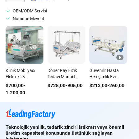
OEM/ODM Servisi
Numune Mevcut
Klinik Mobilyası
Döner Ray Fizik
Güvenilir Hasta
Elektrikli 5
Tedavi Manuel
Hemşirelik Evi
Fonksiyonlar
Tıbbi Ortopedik
Kullanım Kılavuzu
$
700,00
-
$
728,00
-
905,00
$
213,00
-
260,00
Yoğun Bakım CCÜ
Traksiyon Yatakları
Tıbbi Yatak
1.200,00
Tıbbi Hasta
Hastane için
Hemşirelik Hastane
Yatağı
Teknolojik yenilik, tedarik zinciri istikrarı veya önemli
üretim kapasitesi konusunda üstünlük sağlayan
işletmeler.