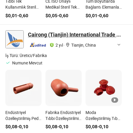
Tıbbi Tek
CE ISO Onaylı
Tüm Boyutlarda
Kullanımlık Steril
Medikal Steril Tek
Bağlantı Elemanları
İnfüzyon Seti / IV
Kullanımlık
ile Tek Kullanımlık
$
0,01
-
0,60
$
0,05
-
0,60
$
0,01
-
0,60
Seti CE, ISO
Transfer Setleri
Medikal Steril
Sertifikalı Tek
Uzatma Tüpü, Hızla
Kullanım İçin
Satışta
Cairong (Tianjin) International Trade Co., Ltd.
2 yıl
·
Tianjin, China
İş Türü:
Üretici/Fabrika
Numune Mevcut
Endüstriyel
Fabrika Endüstriyel
Moda
Özelleştirilmiş Ped
Tıbbi Özelleştirilmiş
Özelleştirilmiş Tıbbi
Tıbbi Kauçuk Conta
Isı Dayanıklı Tıpa
Gıda Sınıfı Silikon
$
0,08
-
0,10
$
0,08
-
0,10
$
0,08
-
0,10
Mekanik Üretim
Kauçuk Sıvı
Jel Kalıp Platin