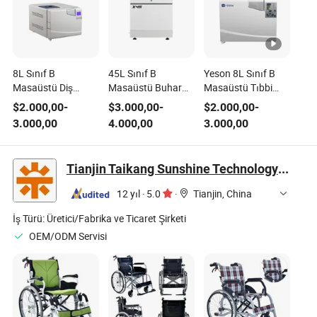
8L Sınıf B
45L Sınıf B
Yeson 8L Sınıf B
Masaüstü Diş
Masaüstü Buhar
Masaüstü Tıbbi
Hekimliği Buhar
Tıbbi Oto-kilitleme
Buhar Otoklavı
$
2.000,00
-
$
3.000,00
-
$
2.000,00
-
Otoklavı Tıbbi
cihazı
Sterilizasyon için
3.000,00
4.000,00
3.000,00
Ekipman için
Tianjin Taikang Sunshine Technology Co., Ltd.
12 yıl
·
5.0
·
Tianjin, China
İş Türü:
Üretici/Fabrika ve Ticaret Şirketi
OEM/ODM Servisi