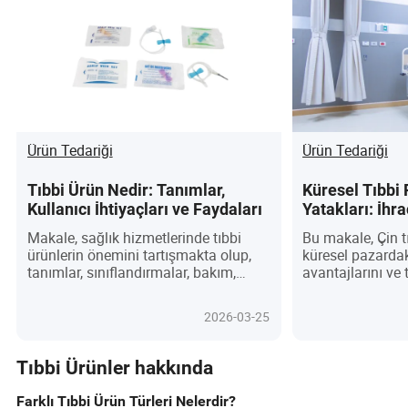
Ürün Tedariği
Ürün Tedariği
Tıbbi Ürün Nedir: Tanımlar,
Küresel Tıbbi 
Kullanıcı İhtiyaçları ve Faydaları
Yatakları: İhr
Satın Alma Re
Makale, sağlık hizmetlerinde tıbbi
Bu makale, Çin t
ürünlerin önemini tartışmakta olup,
küresel pazardak
tanımlar, sınıflandırmalar, bakım,
avantajlarını ve t
uygulamalar ve seçim ile kullanım
analiz ediyor. 20
için ipuçlarına odaklanmaktadır.
yatak ihracatı 2
2026-03-25
başlıca ihracat 
Amerika, Avrupa
Orta Doğu olacakt
Tıbbi Ürünler hakkında
yatakları, yüksek 
teknoloji ve çeşi
Farklı Tıbbi Ürün Türleri Nelerdir?