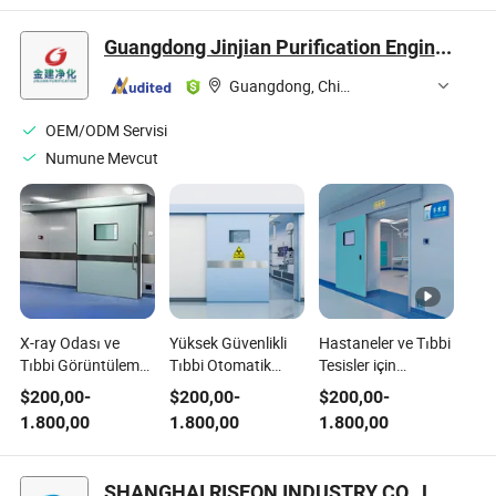
Silikon Contalar
Hidrolik Conta
Kapak Kauçuk
Yeni
Silikon Contalar
Contalar
Guangdong Jinjian Purification Engineering Co., Ltd
Guangdong, China
OEM/ODM Servisi
Numune Mevcut
X-ray Odası ve
Yüksek Güvenlikli
Hastaneler ve Tıbbi
Tıbbi Görüntüleme
Tıbbi Otomatik
Tesisler için
Merkezi için Manuel
Kayar Kapı Akıllı
Dayanıklı Otomatik
$
200,00
-
$
200,00
-
$
200,00
-
Hava Geçirmez
Sensörlerle
Kayar Kapı
1.800,00
1.800,00
1.800,00
Kurşun Kapı
SHANGHAI RISEON INDUSTRY CO., LTD.