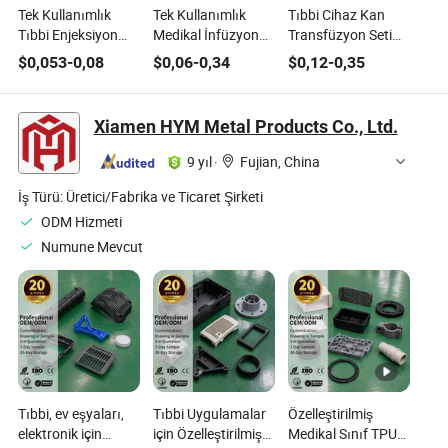
Tek Kullanımlık
Tek Kullanımlık
Tıbbi Cihaz Kan
Tıbbi Enjeksiyon
Medikal İnfüzyon
Transfüzyon Seti
Seti Luer Slip veya
Seti IV Seti İyi Kalite
CE ISO Onaylı
$
0,053
-
0,08
$
0,06
-
0,34
$
0,12
-
0,35
Luer Lock ile
CE ISO ile
Xiamen HYM Metal Products Co., Ltd.
9 yıl
·
Fujian, China
İş Türü:
Üretici/Fabrika ve Ticaret Şirketi
ODM Hizmeti
Numune Mevcut
Tıbbi, ev eşyaları,
Tıbbi Uygulamalar
Özelleştirilmiş
elektronik için
için Özelleştirilmiş
Medikal Sınıf TPU