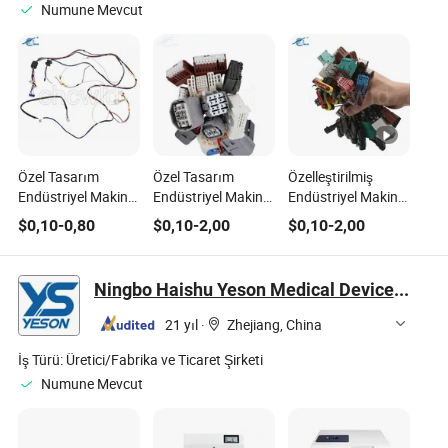
Numune Mevcut
Özel Tasarım
Özel Tasarım
Özelleştirilmiş
Endüstriyel Makine
Endüstriyel Makine
Endüstriyel Makine
Tıbbi Ekipman
Tıbbi Ev Eşyası
Tıbbi Ekipman
$
0,10
-
0,80
$
0,10
-
2,00
$
0,10
-
2,00
Kablo Demeti Tam
Kablo Demeti Kablo
Otomotiv
Kablo Montajı
Montajı
Motosiklet Kablo
Montajı Otomatik
Ningbo Haishu Yeson Medical Device Co., Ltd.
Kablo ile Kablo
Demeti
21 yıl
·
Zhejiang, China
İş Türü:
Üretici/Fabrika ve Ticaret Şirketi
Numune Mevcut