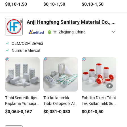
özelleştirilmiş
Hassas Plastik
Enjeksiyon Kalıplı
$
0,10
-
1,50
$
0,10
-
1,50
$
0,10
-
1,50
yüksek kaliteli
Enjeksiyon
Plastik Parçalar
plastik kalıplama
Kalıplama Hizmeti
hizmeti
Anji Hengfeng Sanitary Material Co., Ltd.
Zhejiang, China
OEM/ODM Servisi
Numune Mevcut
Tıbbi Sentetik Jips
Tek kullanımlık
Fabrika Direkt Tıbbi
Kaplama Yumuşak
Tıbbi Ortopedik Alçı
Tek Kullanımlık Su
Rulolar Pamuk Alt
Bandı
Geçirmez
$
0,064
-
0,167
$
0,081
-
0,083
$
0,01
-
0,50
Bandaj Dolgu
Kendinden
Ortopedik Yumuşak
Yapışkan Akrilik
Hızla Kuruyan Alçı
Yapıştırıcı İpek