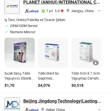
PLANET (ANHUI) INTERNATIONAL CO., LTD.
Bandaj Dolgusu
Bant
7 yıl
·
5.0
·
Jiangsu, China
İş Türü:
Üretici/Fabrika ve Ticaret Şirketi
OEM/ODM Servisi
Numune Mevcut
Sıcak Satış Tıbbi
Tıbbi Steril Su
Tıbbi 5cm X 7.5cm
Yapıştırıcı Elastik
Geçirmez
Yapışmaz Cerrahi
Kumaş Gözenekli
7.5*7.5cm Silikon
Yaralı Bakım Sargı
$
1,70
$
4,076
$
0,518
4% Lidokain Boyun
Köpük Yapışkan
Pedi
Ağrısı Rahatlatma
Tek Kullanımlık PU
Yaması
Yara Sargısı
Beijing Jingdong Technology(Laoting) Co., Ltd.
Hebei, China