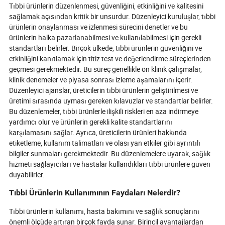
Tıbbi ürünlerin düzenlenmesi, güvenliğini, etkinliğini ve kalitesini
sağlamak açısından kritik bir unsurdur. Düzenleyici kuruluşlar, tıbbi
ürünlerin onaylanması ve izlenmesi sürecini denetler ve bu
ürünlerin halka pazarlanabilmesi ve kullanılabilmesi için gerekli
standartları belirler. Birçok ülkede, tıbbi ürünlerin güvenliğini ve
etkinliğini kanıtlamak için titiz test ve değerlendirme süreçlerinden
geçmesi gerekmektedir. Bu süreç genellikle ön klinik çalışmalar,
klinik denemeler ve piyasa sonrası izleme aşamalarını içerir.
Düzenleyici ajanslar, üreticilerin tıbbi ürünlerin geliştirilmesi ve
üretimi sırasında uyması gereken kılavuzlar ve standartlar belirler.
Bu düzenlemeler, tıbbi ürünlerle ilişkili riskleri en aza indirmeye
yardımcı olur ve ürünlerin gerekli kalite standartlarını
karşılamasını sağlar. Ayrıca, üreticilerin ürünleri hakkında
etiketleme, kullanım talimatları ve olası yan etkiler gibi ayrıntılı
bilgiler sunmaları gerekmektedir. Bu düzenlemelere uyarak, sağlık
hizmeti sağlayıcıları ve hastalar kullandıkları tıbbi ürünlere güven
duyabilirler.
Tıbbi Ürünlerin Kullanımının Faydaları Nelerdir?
Tıbbi ürünlerin kullanımı, hasta bakımını ve sağlık sonuçlarını
önemli ölçüde artıran birçok fayda sunar. Birincil avantajlardan