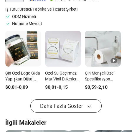
ile
İş Türü:
Üretici/Fabrika ve Ticaret Şirketi
ODM Hizmeti
Numune Mevcut
Çin Özel Logo Gıda
Özel Su Geçirmez
Çin Menşeli Özel
Yapışkan Dijital
Mat Vinil Etiketler
Spesifikasyon
Baskı Etiketleri
Altın Folyo ile El
Termal Yapışkan
$
0,01
-
0,09
$
0,01
-
0,15
$
0,59
-
2,10
Sanatları için
Etiket Kağıdı
Rulosu
Daha Fazla Göster
İlgili Makaleler