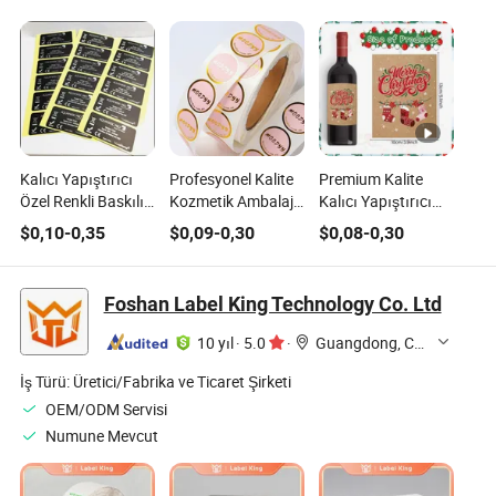
Kalıcı Yapıştırıcı
Profesyonel Kalite
Premium Kalite
Özel Renkli Baskılı
Kozmetik Ambalaj
Kalıcı Yapıştırıcı
Polipropilen Film
Etiketi Altın Damga
Alkol İçeceği Etiketi
$
0,10
-
0,35
$
0,09
-
0,30
$
0,08
-
0,30
Etiketi Düz Mat
ve Kabartma Etkisi
Özel Şekil Tasarımı
Kaplama
ile
ile
Foshan Label King Technology Co. Ltd
10 yıl
·
5.0
·
Guangdong, China
İş Türü:
Üretici/Fabrika ve Ticaret Şirketi
OEM/ODM Servisi
Numune Mevcut