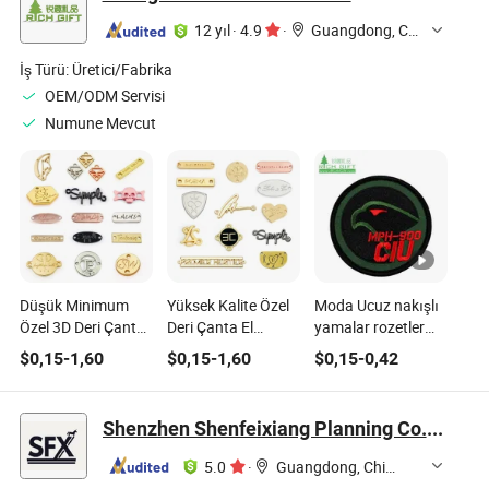
12 yıl
·
4.9
·
Guangdong, China
İş Türü:
Üretici/Fabrika
OEM/ODM Servisi
Numune Mevcut
Düşük Minimum
Yüksek Kalite Özel
Moda Ucuz nakışlı
Özel 3D Deri Çanta
Deri Çanta El
yamalar rozetler
El Çantası Parfüm
Çantası Altın
etiketler Mevcut
$
0,15
-
1,60
$
0,15
-
1,60
$
0,15
-
0,42
Altın Marka Adı
Kumaş Bitki
Etiketi Köpek Evcil
Etiketleri Metal
Hayvan Mobilya
Giysi Etiketleri
Shenzhen Shenfeixiang Planning Co., Ltd.
Plakası Giysi
Marka Adı Etiketi
Kumaş Etiketi
Plakası Logo ile
5.0
·
Guangdong, China
Ayakkabı Etiketi