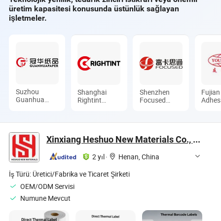
üretim kapasitesi konusunda üstünlük sağlayan
işletmeler.
Suzhou
Shanghai
Shenzhen
Fujian
Guanhua
Rightint
Focused
Adhes
Paper
Industrial
Smartech
Tape 
Factory
(Group) Co.,
Co., Ltd.
Co., L
Ltd.
Xinxiang Heshuo New Materials Co., Ltd.
2 yıl
·
Henan, China
İş Türü:
Üretici/Fabrika ve Ticaret Şirketi
OEM/ODM Servisi
Numune Mevcut