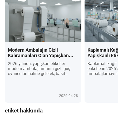
Modern Ambalajın Gizli
Kaplamalı Kağ
Kahramanları Olan Yapışkan
Yapışkanlı Eti
Etiketleri Ne Yapar?
2026'da Küre
2026 yılında, yapışkan etiketler
Kaplamalı kağıt
İçin Sessiz Bi
modern ambalajlamanın gizli güç
etiketlerin 2026'
oyuncuları haline gelerek, basit
ambalajlamayı n
tanımlayıcılardan marka koruma,
yarattığını keşf
sürdürülebilirlik ve sorunsuz küresel
markalama, çev
lojistik için stratejik araçlara
ve QR kodları ve
dönüşmüştür. E-ticaretteki artış ve
teknoloji ile eşs
2026-04-28
artan düzenleyici taleplerle
güvenlik sunuyor.
yönlendirilen RFID akıllı etiketler, çevre
düzenleyici talep
dostu malzemeler ve dijital baskı gibi
bu etiketlere daya
etiket hakkında
yenilikler izlenebilirlik, sahtecilikle
özelleştirilebilirl