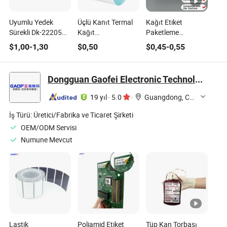
Uyumlu Yedek
Üçlü Kanıt Termal
Kağıt Etiket
Sürekli Dk-22205
Kağıt
Paketleme
Üçlü Kanıt Termal
100mmx150mm
Gönderim
$
1,00
-
1,30
$
0,50
$
0,45
-
0,55
Etiketler Rulosu
4inchx6inch
Doğrudan Termal
Brother Yazıcı için
Yapışkan Zebra
Sentetik Etiket POS
Termal Etiket Label
Makinesi Etiketi
Dongguan Gaofei Electronic Technology Co., Ltd.
19 yıl
·
5.0
·
Guangdong, China
İş Türü:
Üretici/Fabrika ve Ticaret Şirketi
OEM/ODM Servisi
Numune Mevcut
Lastik
Poliamid Etiket
Tüp Kan Torbası