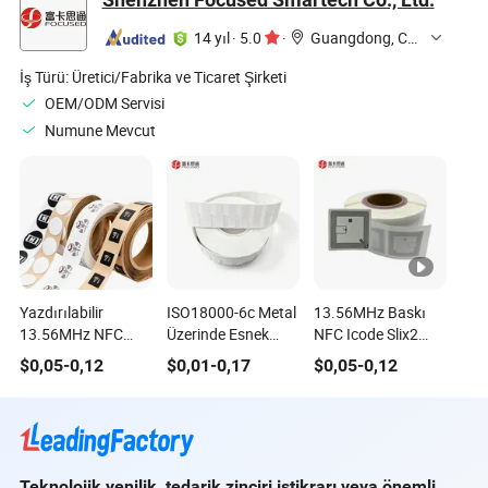
için
14 yıl
·
5.0
·
Guangdong, China
İş Türü:
Üretici/Fabrika ve Ticaret Şirketi
OEM/ODM Servisi
Numune Mevcut
Yazdırılabilir
ISO18000-6c Metal
13.56MHz Baskı
13.56MHz NFC
Üzerinde Esnek
NFC Icode Slix2
Destekli Pasif RFID
RFID Etiketi Anti
Kitap Etiketi
$
0,05
-
0,12
$
0,01
-
0,17
$
0,05
-
0,12
Etiketi Erişim
Metal 860-960MHz
ISO15693 RFID
Kontrolü ve
EPC Gen2 Etiket
Kütüphane Etiketi
Sahtecilik Önleme
için Özel Şekil
Baskısı ile
Teknolojik yenilik, tedarik zinciri istikrarı veya önemli