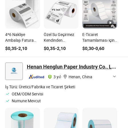
4*6 Nakliye
Özel Su Geçirmez
E-Ticaret
Ambalajı Fatura
Kendinden
Tamamlaması için
Etiketi için Termal
Yapışkanlı Termal
Premium Doğrudan
$
0,35
-
2,10
$
0,35
-
2,10
$
0,30
-
0,60
Etiket Rulosu 4*6
Etiket, Verimli
Termal Gönderim
Lojistik Gönderimi
Etiketi Rulosu
için
Henan Henglun Paper Industry Co., Ltd.
3 yıl
·
Henan, China
İş Türü:
Üretici/Fabrika ve Ticaret Şirketi
OEM/ODM Servisi
Numune Mevcut