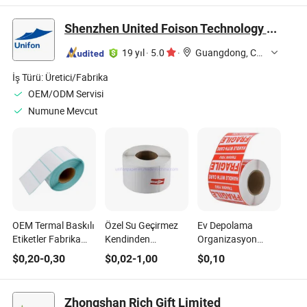
Şişeleri için ISO FDA
CE RoHS Sertifikalı
Shenzhen United Foison Technology Co., Ltd.
Fabrika Direkt
Toptan
19 yıl
·
5.0
·
Guangdong, China
İş Türü:
Üretici/Fabrika
OEM/ODM Servisi
Numune Mevcut
OEM Termal Baskılı
Özel Su Geçirmez
Ev Depolama
Etiketler Fabrika
Kendinden
Organizasyon
Fiyatı
Yapışkanlı Termal
Sistemleri için
$
0,20
-
0,30
$
0,02
-
1,00
$
0,10
Etiket Barkod Baskı
Premium Doğrudan
Rulosu
Termal Etiket
Zhongshan Rich Gift Limited