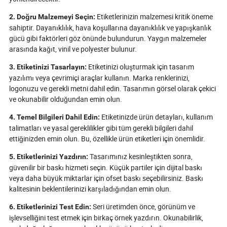
Etiketlerinizin malzemesi kritik öneme
2. Doğru Malzemeyi Seçin:
sahiptir. Dayanıklılık, hava koşullarına dayanıklılık ve yapışkanlık
gücü gibi faktörleri göz önünde bulundurun. Yaygın malzemeler
arasında kağıt, vinil ve polyester bulunur.
Etiketinizi oluşturmak için tasarım
3. Etiketinizi Tasarlayın:
yazılımı veya çevrimiçi araçlar kullanın. Marka renklerinizi,
logonuzu ve gerekli metni dahil edin. Tasarımın görsel olarak çekici
ve okunabilir olduğundan emin olun.
Etiketinizde ürün detayları, kullanım
4. Temel Bilgileri Dahil Edin:
talimatları ve yasal gereklilikler gibi tüm gerekli bilgileri dahil
ettiğinizden emin olun. Bu, özellikle ürün etiketleri için önemlidir.
Tasarımınız kesinleştikten sonra,
5. Etiketlerinizi Yazdırın:
güvenilir bir baskı hizmeti seçin. Küçük partiler için dijital baskı
veya daha büyük miktarlar için ofset baskı seçebilirsiniz. Baskı
kalitesinin beklentilerinizi karşıladığından emin olun.
Seri üretimden önce, görünüm ve
6. Etiketlerinizi Test Edin:
işlevselliğini test etmek için birkaç örnek yazdırın. Okunabilirlik,