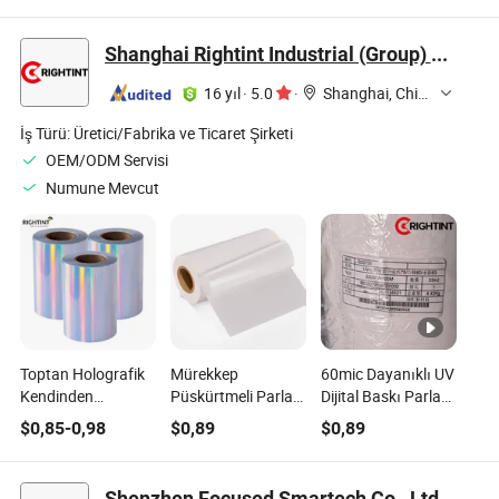
Baskı Etiketleri
Kimyasal Ürün
Gönderim Etiketi
Etiketi
Shanghai Rightint Industrial (Group) Co., Ltd.
16 yıl
·
5.0
·
Shanghai, China
İş Türü:
Üretici/Fabrika ve Ticaret Şirketi
OEM/ODM Servisi
Numune Mevcut
Toptan Holografik
Mürekkep
60mic Dayanıklı UV
Kendinden
Püskürtmeli Parlak
Dijital Baskı Parlak
Yapışkan Etiket
Beyaz BOPP
Yapışkan Etiketler
$
0,85
-
0,98
$
0,89
$
0,89
Malzeme Ruloları
Kendinden
Ambalaj
Yapışkan Etiket
Dekorasyonu için
Filmi Ambalajlama
Shenzhen Focused Smartech Co., Ltd.