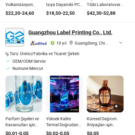
Vulkanizasyon
Isıya Dayanıklı PCB
Tıbbi Laboratuvar
Etiketi Yüksek
Kartı 260 Dereceye
Dondurma Düşük
$
22,20
-
24,60
$
18,50
-
22,50
$
42,30
-
52,88
Sıcaklık Dayanıklı
Kadar Etiket
Sıcaklık Etiketi -196
Tekerlek Kimyasal
Dayanıklı
Guangzhou Label Printing Co., Ltd.
10 yıl
·
Guangdong, China
İş Türü:
Üretici/Fabrika ve Ticaret Şirketi
OEM/ODM Servisi
Numune Mevcut
Parfüm Şişeleri ve
Yüksek Kalite
Küresel Dağıtım
Kavanozları için
Termal Doğrudan
İhtiyaçları için
Özel Yüksek Kalite
Gönderim ve
Premium Özel
$
0,01
-
0,05
$
0,02
-
0,05
$
0,05