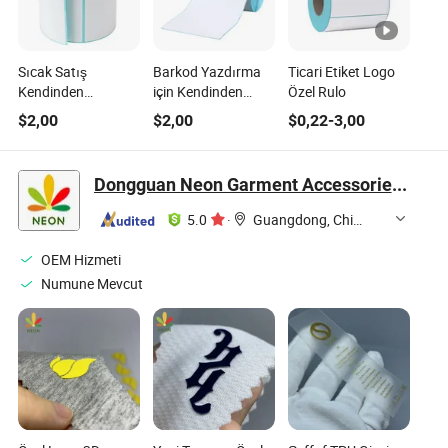
Sıcak Satış
Barkod Yazdırma
Ticari Etiket Logo
Kendinden
için Kendinden
Özel Rulo
Yapışkanlı Termal
Yapışkanlı Boş
$
2,00
$
2,00
$
0,22
-
3,00
Etiket Su Geçirmez
Beyaz Etiket
Barkod Gönderim
Etiketi Rulosu
Dongguan Neon Garment Accessories Co., Ltd.
5.0
·
Guangdong, China
OEM Hizmeti
Numune Mevcut