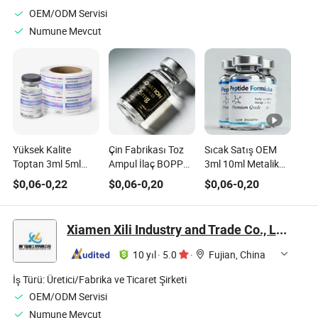
Metal Giysi
OEM/ODM Servisi
Etiketleri Logo ile
Numune Mevcut
Yüksek Kalite
Çin Fabrikası Toz
Sıcak Satış OEM
Toptan 3ml 5ml
Ampul İlaç BOPP
3ml 10ml Metalik
10ml Premium
Parlak/ Mat
Vial İlaç Tıbbi
$
0,06
-
0,22
$
0,06
-
0,20
$
0,06
-
0,20
Kabartmalı ve
Seçenekler
Hologram BOPP
Hologramlı Özel
Kendinden
Peptid Vial Etiketi
Peptid Şişesi Etiketi
Yapışkanlı Ters UV
Xiamen Xili Industry and Trade Co., Ltd.
Holografik Peptid
Ampul Etiketi
10 yıl
·
5.0
·
Fujian, China
İş Türü:
Üretici/Fabrika ve Ticaret Şirketi
OEM/ODM Servisi
Numune Mevcut