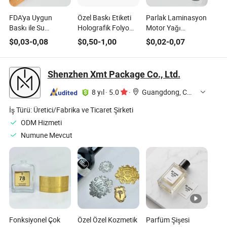
FDA'ya Uygun
Özel Baskı Etiketi
Parlak Laminasyon
Baskı ile Su
Holografik Folyo
Motor Yağı
Geçirmez Besin
Çıkartma Besin
Etiketleri Su
$
0,03
-
0,08
$
0,50
-
1,00
$
0,02
-
0,07
Takviyesi Etiketleri
Şişesi Kavanozu
Geçirmez Yırtılmaz
Günlük Takviye
Çıkartmalar
Besin Ambalaj
Otomobil Motor
Shenzhen Xmt Package Co., Ltd.
Etiketleri
Yağı için
8 yıl
·
5.0
·
Guangdong, China
İş Türü:
Üretici/Fabrika ve Ticaret Şirketi
ODM Hizmeti
Numune Mevcut
Fonksiyonel Çok
Özel Özel Kozmetik
Parfüm Şişesi