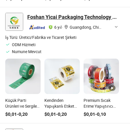
Etiketler
Lojistik Etiket
Etiket Çözümleri
Çıkartması
Etiket Tedarikçisi
Foshan Yicai Packaging Technology Co., Ltd.
6 yıl
·
Guangdong, China
İş Türü:
Üretici/Fabrika ve Ticaret Şirketi
ODM Hizmeti
Numune Mevcut
Küçük Parti
Kendinden
Premium Sıcak
Ürünleri ve Sergiler
Yapışkanlı Etiket
Erime Yapıştırıcı
için Özel Daraltma
Özel Baskılı Suya
Etiketler BOPP İnci
$
0,01
-
0,20
$
0,01
-
0,20
$
0,01
-
0,10
Etiketi Acil Sipariş
Dayanıklı PVC
Kaplamalı OPP
OEM/ODM
Logo Şişe Etiketi
Etiketi Su ve İçecek
Rulo halinde
Şişeleri için