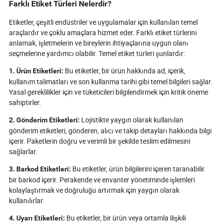
mücadele ve tüketici etkileşimini
standartlarına u
Farklı Etiket Türleri Nelerdir?
devrim niteliğinde değiştirmektedir.
yöneliyor. Akıllı y
Tedarik zincirleri daha karmaşık hale
baskı ve otomas
Etiketler, çeşitli endüstriler ve uygulamalar için kullanılan temel
geldikçe ve alıcılar şeffaflık ve
ekiplerini tedarik
araçlardır ve çoklu amaçlara hizmet eder. Farklı etiket türlerini
dayanıklılık talep ettikçe, doğru
kolaylaştırmak, 
anlamak, işletmelerin ve bireylerin ihtiyaçlarına uygun olanı
yapışkan etiket artık bir oyun
artırmak ve son 
seçmelerine yardımcı olabilir. Temel etiket türleri şunlardır:
değiştirici haline gelmiştir—
pazarlarda öne ç
uyumluluk, operasyonel çeviklik ve
güçlendirdiğini 
Bu etiketler, bir ürün hakkında ad, içerik,
1. Ürün Etiketleri:
çevresel sorumluluk arasında köprü
geleceğe hazırla
kullanım talimatları ve son kullanma tarihi gibi temel bilgileri sağlar.
kurmaktadır. Bu isimsiz
etkilemeye hazır
Yasal gereklilikler için ve tüketicileri bilgilendirmek için kritik öneme
kahramanların ambalajlama
perakende manza
sahiptirler.
kurallarını nasıl yeniden yazdığını ve
sessiz oyun deği
markaların potansiyellerini neden göz
için dalış yapın.
Lojistikte yaygın olarak kullanılan
2. Gönderim Etiketleri:
ardı edemeyeceğini keşfedin.
gönderim etiketleri, gönderen, alıcı ve takip detayları hakkında bilgi
içerir. Paketlerin doğru ve verimli bir şekilde teslim edilmesini
sağlarlar.
Bu etiketler, ürün bilgilerini içeren taranabilir
3. Barkod Etiketleri:
bir barkod içerir. Perakende ve envanter yönetiminde işlemleri
kolaylaştırmak ve doğruluğu artırmak için yaygın olarak
kullanılırlar.
Bu etiketler, bir ürün veya ortamla ilişkili
4. Uyarı Etiketleri: