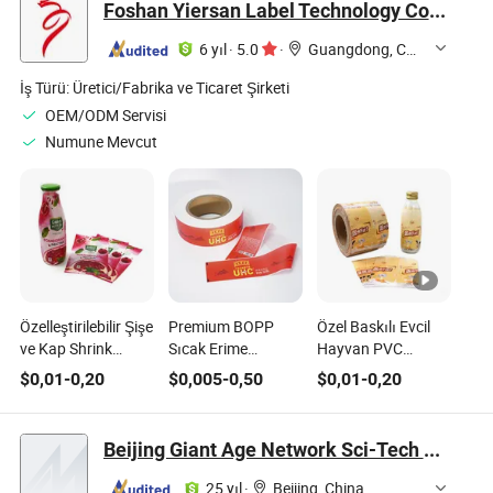
Foshan Yiersan Label Technology Co., Ltd.
6 yıl
·
5.0
·
Guangdong, China
İş Türü:
Üretici/Fabrika ve Ticaret Şirketi
OEM/ODM Servisi
Numune Mevcut
Özelleştirilebilir Şişe
Premium BOPP
Özel Baskılı Evcil
ve Kap Shrink
Sıcak Erime
Hayvan PVC
Sleeve Etiketleri, Pet
Yapıştırıcı Etiketler
Daraltma Etiketleri
$
0,01
-
0,20
$
0,005
-
0,50
$
0,01
-
0,20
PVC Su İçecek Bira
OPP BOPP Su
Evcil Hayvan PVC
Gıda Teneke
İçecek Bira Gıda
Su İçecek Bira Gıda
Kutuları Cam Şişe
Teneke Cam Şişe
Teneke Kutuları
Beijing Giant Age Network Sci-Tech Co., Ltd.
PP Şişe Ürünleri için
PP Şişe Ürünleri
Cam Şişe PP Şişe
Rotogravür Baskı
Ürünleri için
25 yıl
·
Beijing, China