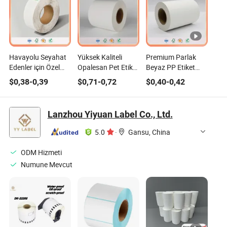
Havayolu Seyahat
Yüksek Kaliteli
Premium Parlak
Edenler için Özel
Opalesan Pet Etiket
Beyaz PP Etiket
Baskılı Bagaj Etiketi
Filmi Yaratıcı
Filmi Güçlü
$
0,38
-
0,39
$
0,71
-
0,72
$
0,40
-
0,42
Malzemesi
Ambalajlama için
Yapışkanlı Baskı
İçin
Lanzhou Yiyuan Label Co., Ltd.
5.0
·
Gansu, China
ODM Hizmeti
Numune Mevcut