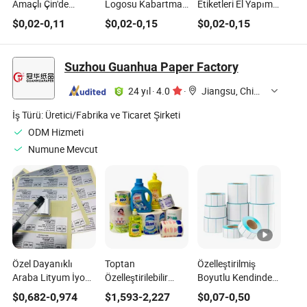
Amaçlı Çin'de
Logosu Kabartmalı
Etiketleri El Yapımı
Üretilen Metal
Metal Etiketler Altın
3D Metal Kabartma
$
0,02
-
0,11
$
0,02
-
0,15
$
0,02
-
0,15
Parfüm Etiketi
Alüminyum
Etiket Parfüm
Kozmetik Ambalaj
Kabartma Parfüm
Çıkartması
Sektörü için
Etiketi
Suzhou Guanhua Paper Factory
24 yıl
·
4.0
·
Jiangsu, China
İş Türü:
Üretici/Fabrika ve Ticaret Şirketi
ODM Hizmeti
Numune Mevcut
Özel Dayanıklı
Toptan
Özelleştirilmiş
Araba Lityum İyon
Özelleştirilebilir
Boyutlu Kendinden
Güç Batarya Paketi
Etiket Baskısı, Evde
Yapışkanlı Etiket
$
0,682
-
0,974
$
1,593
-
2,227
$
0,07
-
0,50
Yapıştırıcı Etiket
Kullanılan Günlük
Termal Etiket Boş