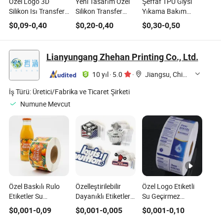
Özel Logo 3D
Yeni Tasarım Özel
Şeffaf TPU Giysi
Silikon Isı Transfer
Silikon Transfer
Yıkama Bakım
Etiketi için Giysi
Etiketleri Isı
Talimatları Etiketleri
$
0,09
-
0,40
$
0,20
-
0,40
$
0,30
-
0,50
Transferi
ile Boyut
Çıkartmaları Giysi
Etiketleri Tişörtler
Lianyungang Zhehan Printing Co., Ltd.
için
10 yıl
·
5.0
·
Jiangsu, China
İş Türü:
Üretici/Fabrika ve Ticaret Şirketi
Numune Mevcut
Özel Baskılı Rulo
Özelleştirilebilir
Özel Logo Etiketli
Etiketler Su
Dayanıklı Etiketler
Su Geçirmez
Geçirmez Vinil
Tanıtım Amaçları
Kozmetik Kavanoz
$
0,001
-
0,09
$
0,001
-
0,005
$
0,001
-
0,10
Çıkartmalar İçecek
ve Markalaşma için
Etiketleri