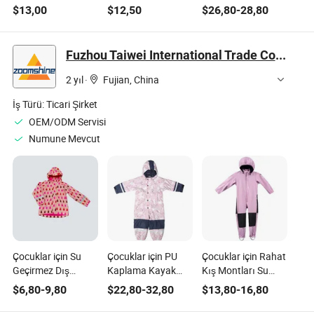
İlkokul Tişörtü Okul
Üniforması Günlük
Çocuk Okul
$
13,00
$
12,50
$
26,80
-
28,80
Eşofman Takımları
Kullanım İçin
Üniforması Seti - PE
Satışta Çocuk
ve Günlük Giyim
Giyimi Eşofman
için Nefes Alabilir
Fuzhou Taiwei International Trade Co., Ltd
Üniforması Kısa
Spor Giysisi
Kollu Çocuk Okul
2 yıl
·
Fujian, China
Üniforması
İş Türü:
Ticari Şirket
OEM/ODM Servisi
Numune Mevcut
Çocuklar için Su
Çocuklar için PU
Çocuklar için Rahat
Geçirmez Dış
Kaplama Kayak
Kış Montları Su
Mekan Ceketi - Tüm
Giysisi Dış Mekan
Geçirmez Tek Parça
$
6,80
-
9,80
$
22,80
-
32,80
$
13,80
-
16,80
Hava Koşullarında
Ceket Kar Ceketi
Kar Tulumu Genel
Kullanılabilen
Ski Tulumları Bebek