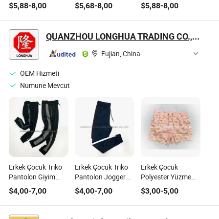
100% Pamuklu
Pamuk Tişört Şort
Düz Renkli Boş
$
5,88
-
8,00
$
5,68
-
8,00
$
5,88
-
8,00
Çocuk Erkek Kız
Takımı Erkek Spor
Çocuk Erkekler
Çocuk Giysileri
Takımları Günlük
Eşofman Takımı
Tişört Şort
Eşofman Takımları
Kızlar Çocuk
QUANZHOU LONGHUA TRADING CO., LTD.
Takımları 2 Parça
Bebek Kıyafetleri
Giysileri 2 Parça
Takım Elbise Çocuk
Tişört Şort Setleri
Fujian, China
Giyimi
için Çocuk Giyimi
OEM Hizmeti
Numune Mevcut
Erkek Çocuk Triko
Erkek Çocuk Triko
Erkek Çocuk
Pantolon Giyim
Pantolon Jogger
Polyester Yüzme
Ürünleri Polyester
Giysileri Pantolon
Şortları Su
$
4,00
-
7,00
$
4,00
-
7,00
$
3,00
-
5,00
Polar Eşofmanlar
Çocuk Kıyafetleri
Geçirmez Giysi
Polar
Pantolonları Çocuk
Giyimi