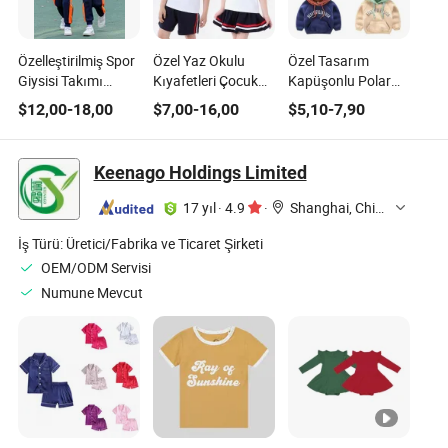
Özelleştirilmiş Spor
Özel Yaz Okulu
Özel Tasarım
Giysisi Takımı
Kıyafetleri Çocuk
Kapüşonlu Polar
Çocuk Okul
Okul Üniformaları
Sweatshirtler 1-5
$
12,00
-
18,00
$
7,00
-
16,00
$
5,10
-
7,90
Üniforması
Yaşındaki Çocuklar
için
Keenago Holdings Limited
17 yıl
·
4.9
·
Shanghai, China
İş Türü:
Üretici/Fabrika ve Ticaret Şirketi
OEM/ODM Servisi
Numune Mevcut