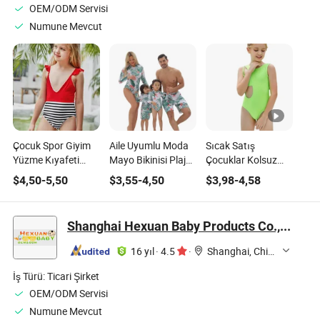
OEM/ODM Servisi
Numune Mevcut
Çocuk Spor Giyim
Aile Uyumlu Moda
Sıcak Satış
Yüzme Kıyafeti
Mayo Bikinisi Plaj
Çocuklar Kolsuz
Mayo Plaj Kıyafeti
Kıyafeti Ebeveyn
Yeşil Bikini Tek
$
4,50
-
5,50
$
3,55
-
4,50
$
3,98
-
4,58
Tek Parça Bebek
Çocuk Yüzme
Parça Mayo Plaj
Kız Çocuk Yüzme
Kıyafeti
Kıyafeti Mayo
Kıyafeti
Shanghai Hexuan Baby Products Co., Ltd.
16 yıl
·
4.5
·
Shanghai, China
İş Türü:
Ticari Şirket
OEM/ODM Servisi
Numune Mevcut