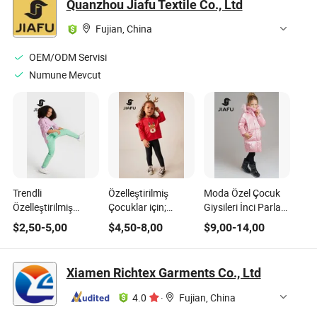
Quanzhou Jiafu Textile Co., Ltd
Fujian, China
OEM/ODM Servisi
Numune Mevcut
Trendli
Özelleştirilmiş
Moda Özel Çocuk
Özelleştirilmiş
Çocuklar için;
Giysileri İnci Parlak
Toptan Çocuk
Takım Çocuk Seti
Kumaş Kız Kış
$
2,50
-
5,00
$
4,50
-
8,00
$
9,00
-
14,00
Giysileri Kız Çocuk
Küçük Kız
Puffer Aşağı Dış
Spor Kıyafeti
Kıyafetleri Bebek
Giyim Ceketleri
Günlük Kıyafet
Pijamaları - Tişört +
Xiamen Richtex Garments Co., Ltd
Pamuk Seti
Pantolon
Sweatshirt ve
4.0
·
Fujian, China
Eşofman Altı