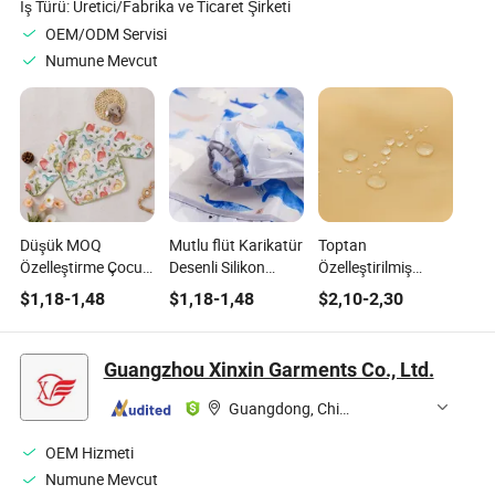
İş Türü:
Üretici/Fabrika ve Ticaret Şirketi
OEM/ODM Servisi
Numune Mevcut
Düşük MOQ
Mutlu flüt Karikatür
Toptan
Özelleştirme Çocuk
Desenli Silikon
Özelleştirilmiş
Giyimi Su Geçirmez
Bebek Önlüğü Cep
Hizmet Bebek
$
1,18
-
1,48
$
1,18
-
1,48
$
2,10
-
2,30
Besleme Uzun Kollu
Bebek Su Geçirmez
Önlüğü, Cilde
Pamuk Bebek
Çocuk Giyme
Zararlı Olmayan,
Önlüğü
Beslenme Deseni
Çocuklar İçin Hızlı
Guangzhou Xinxin Garments Co., Ltd.
Boyama
Dayanıklılığı
Guangdong, China
OEM Hizmeti
Numune Mevcut