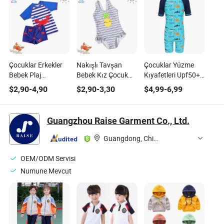
Çocuklar Erkekler
Nakışlı Tavşan
Çocuklar Yüzme
Bebek Plaj
Bebek Kız Çocuk
Kıyafetleri Upf50+
Kıyafetleri 2 Parça
Banyo Mayosu
Erkek Mayo Tek
$
2,90
-
4,90
$
2,90
-
3,30
$
4,99
-
6,99
Mayo Yüzme
Çizgili Tek Parça
Parça Koruma
Takımları
Plaj Kıyafeti
Yeleği Gençler Sörf
Plaj Kıyafeti Güneş
Guangzhou Raise Garment Co., Ltd.
Kıyafeti Çocuk
Yüzme Takımları
Guangdong, China
Banyo
OEM/ODM Servisi
Numune Mevcut