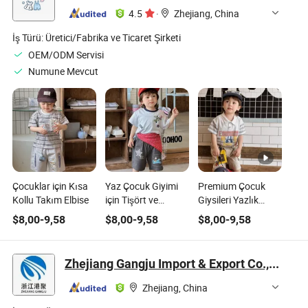
Erkekler Kadınlar
4.5
·
Zhejiang, China
Çocuklar için Takım
Logosu ile
İş Türü:
Üretici/Fabrika ve Ticaret Şirketi
OEM/ODM Servisi
Numune Mevcut
Çocuklar için Kısa
Yaz Çocuk Giyimi
Premium Çocuk
Kollu Takım Elbise
için Tişört ve
Giysileri Yazlık
Pantolon ile Kids
Kıyafet Seti
$
8,00
-
9,58
$
8,00
-
9,58
$
8,00
-
9,58
Wear
Zhejiang Gangju Import & Export Co., Ltd
Zhejiang, China