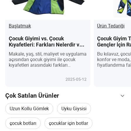
Başlatmak
Ürün Tedariği
Çocuk Giyimi vs. Çocuk
Çocuk Giyim Tü
Kıyafetleri: Farkları Nelerdir ve
Gençler İçin R
Çocuğunuzun İhtiyaçlarına Göre
Modadaki Rol
Makale, yaş, stil, maliyet ve uygulama
Bu kılavuz, çocuk
Nasıl Seçim Yapılır?
açısından çocuk giyimi ile çocuk
konfor ve moda,
kıyafetleri arasındaki farkları
fiyatlandırma fak
açıklayarak, ebeveynlerin stil ve
gardırop kararla
pratiklik temelinde karar vermelerine
olacak satın alm
2025-05-12
yardımcı oluyor.
durarak inceler.
Çok Satılan Ürünler
Uzun Kollu Gömlek
Uyku Giysisi
çocuk botları
çocuklar için botlar