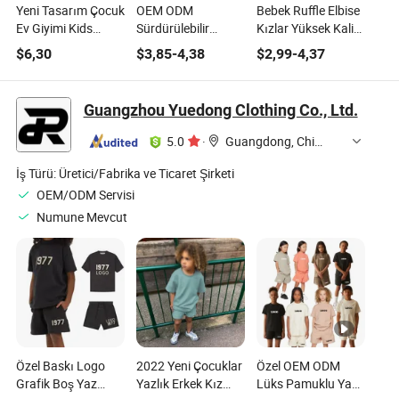
Yeni Tasarım Çocuk
OEM ODM
Bebek Ruffle Elbise
Ev Giyimi Kids
Sürdürülebilir
Kızlar Yüksek Kalite
Saten Pijama Oeko-
Çocuk Giyimi 95%
Bebek Çocuk Tulum
$
6,30
$
3,85
-
4,38
$
2,99
-
4,37
Tex ile
Bambus 5%
Yeni Doğan
Spandeks Yaz
Kıyafetleri
Tişörtü Çocuk
Guangzhou Yuedong Clothing Co., Ltd.
Kıyafetleri
5.0
·
Guangdong, China
İş Türü:
Üretici/Fabrika ve Ticaret Şirketi
OEM/ODM Servisi
Numune Mevcut
Özel Baskı Logo
2022 Yeni Çocuklar
Özel OEM ODM
Grafik Boş Yaz
Yazlık Erkek Kız
Lüks Pamuklu Yaz