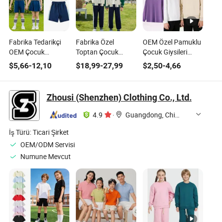
Fabrika Tedarikçi
Fabrika Özel
OEM Özel Pamuklu
OEM Çocuk
Toptan Çocuk
Çocuk Giysileri
Giysileri Okul
Giysileri İlkokul
Kıyafetleri Çocuk
$
5,66
-
12,10
$
18,99
-
27,99
$
2,50
-
4,66
Üniformaları Spor
Ortaokul
Giyimi Kapüşonlu
Takımı
Üniformaları
Sweatshirt
Zhousi (Shenzhen) Clothing Co., Ltd.
4.9
·
Guangdong, China
İş Türü:
Ticari Şirket
OEM/ODM Servisi
Numune Mevcut