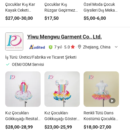
Çocuklar Kış Kar
Çocuklar Kış
Özel Moda Çocuk
Kayak Ceketi
Rüzgar Geçirmez
Giysileri Dış Mekan
Rüzgar Geçirmez
Ceket Dış Mekan
Rüzgar Geçirmez
$
27,00
-
30,00
$
17,50
$
5,00
-
6,00
Kar Tulumu Dış
Spor Giysisi Su
Çocuk Ceketleri
Mekan Spor Kayak
Geçirmez Sıcak
Spor Giyimi için
Kıyafeti
Kayak Kıyafeti
Yiwu Mengwu Garment Co., Ltd.
7 yıl
·
5.0
·
Zhejiang, China
İş Türü:
Üretici/Fabrika ve Ticaret Şirketi
OEM/ODM Servisi
Kız Çocukları
Kız Çocukları
Renkli Tütü Dans
Gökkuşağı Resital
Gökkuşağı Gösteri
Kostümü Çocuklar
Dans Kostümü Bale
Dans Kostümü
için Sahne
$
28,00
-
28,99
$
23,00
-
25,99
$
18,00
-
27,00