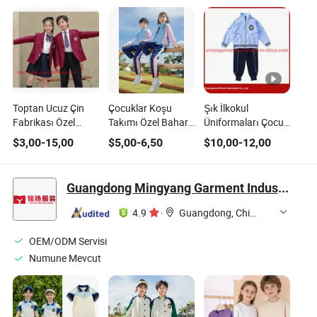
Toptan Ucuz Çin
Çocuklar Koşu
Şık İlkokul
Fabrikası Özel
Takımı Özel Bahar
Üniformaları Çocuk
Tasarım Okul
Sonbahar Erkekler
Spor Kıyafetleri
$
3,00
-
15,00
$
5,00
-
6,50
$
10,00
-
12,00
Kıyafeti İlkokul
Koşu Seti Eşofman
(U162)
Çocukları için
Takımları Çocuk
(U2316)
Spor Kıyafetleri
Guangdong Mingyang Garment Industry Co., Ltd.
(U2332)
4.9
·
Guangdong, China
OEM/ODM Servisi
Numune Mevcut