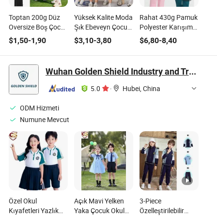
Toptan 200g Düz
Yüksek Kalite Moda
Rahat 430g Pamuk
Oversize Boş Çocuk
Şık Ebeveyn Çocuk
Polyester Karışımı
Pamuk Tişörtü Özel
Eşleşen Düz Renk
Çocuk Kapüşonlu
$
1,50
-
1,90
$
3,10
-
3,80
$
6,80
-
8,40
Baskı Nakış OEM
Aileler İçin Toplu
Sweatshirt
ODM Desteği ile
Tişört Düz Özel
Yumuşak ve Sıcak
Çocuk Giyimi Çocuk
Logo İş Polo
56% Pamuk Çocuk
Wuhan Golden Shield Industry and Trade Co., Ltd.
Kıyafetleri Tişört
Gömleği Erkek
Kapüşonlu
Baju Anak Anak
Giyim Çocuk
Sweatshirt Tüm
5.0
·
Hubei, China
Kıyafetleri
Gün Kullanım için
Şık Çocuklar İçin
ODM Hizmeti
Dairevi Yaka
Numune Mevcut
Özel Okul
Açık Mavi Yelken
3-Piece
Kıyafetleri Yazlık
Yaka Çocuk Okul
Özelleştirilebilir