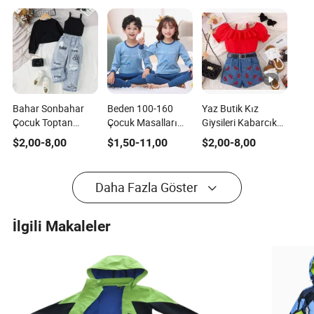
Bahar Sonbahar
Beden 100-160
Yaz Butik Kız
Çocuk Toptan
Çocuk Masalları
Giysileri Kabarcık
Giyim Düz Renk
Sonbahar Kış
Kısa Kollu Volanlı
$
2,00
-
8,00
$
1,50
-
11,00
$
2,00
-
8,00
Kısa Kol Düzensiz
Bebek Kıyafetleri Ev
Üst Yay Baskılı Kot
Tişört Yelek Kot
Giyimi Pijama Seti
Şort Kemer 3PCS
Pantolon Çocuk
Pamuk 2PCS
Kız Giysi Setleri
Daha Fazla Göster
Kıyafetleri Kızlar
Yüksek Bel Pijama
Takımı 6m-6y
Çocuklar için
İlgili Makaleler