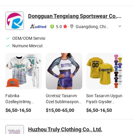
Dans Tutu Dans
Performans Dans
Performansı Giyimi
Kıyafeti
Kıyafeti Bale Tütü
Toplu
Etek
Dongguan Tengxiang Sportswear Co., Ltd.
5.0
·
Guangdong, China
OEM/ODM Servisi
Numune Mevcut
Fabrika
Ücretsiz Tasarım
Son Tasarım Uygun
Özelleştirilmiş
Özel Sublimasyon
Fiyatlı Giysiler
Sublimasyon Erkek
Kızlar Poyraz
Antrenman Kıyafeti
$
6,50
-
16,50
$
15,00
-
65,00
$
6,50
-
16,50
Spor Softbol Giysi
Takımı Kız
PRO Toledo Tigers
Üniforması Düğmeli
Çocukları Poyraz
Çocuklar Çizgili
Polyester Beyzbol
Üniformaları
Beyzbol Maçı
Huzhou Truly Clothing Co., Ltd.
Forması Pantolon
Forması Çin'den