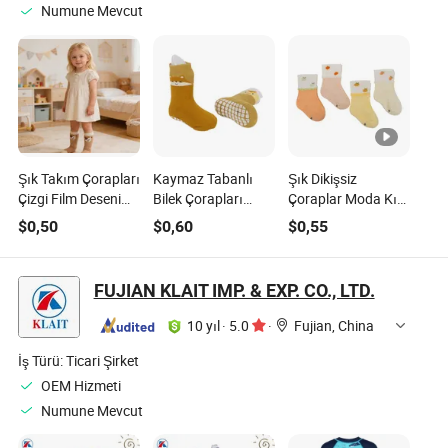
Numune Mevcut
Şık Takım Çorapları
Kaymaz Tabanlı
Şık Dikişsiz
Çizgi Film Deseni
Bilek Çorapları
Çoraplar Moda Kız
Çocuk Kızlar İçin
Premium Kız
Çocuklar için Yavru
$
0,50
$
0,60
$
0,55
Gardırop Kullanımı
Çocukları için Yavru
Kızlar Giyimi
Çocuklar İçin
FUJIAN KLAIT IMP. & EXP. CO., LTD.
10 yıl
·
5.0
·
Fujian, China
İş Türü:
Ticari Şirket
OEM Hizmeti
Numune Mevcut