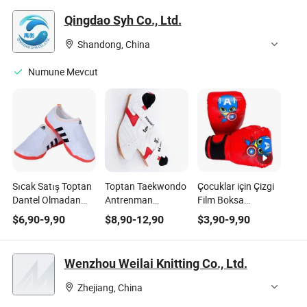
Rüzgar Geçirmez
Kayak Takımları
Qingdao Syh Co., Ltd.
PU Yağmurluk,
Kayak Giysisi Dış
Çocukların Kar
Mekan Ceketleri
Shandong, China
Kıyafetleri ve Kayak
Kıyafetleri için
Numune Mevcut
Sıcak Satış Toptan
Toptan Taekwondo
Çocuklar için Çizgi
Dantel Olmadan
Antrenman
Film Boksa
Taekwondo
Ayakkabıları
Eldivenleri PU
$
6,90
-
9,90
$
8,90
-
12,90
$
3,90
-
9,90
Antrenman
Kaymaz Aşınmaya
Aşınmaya
Ayakkabıları
Dayanıklı Rahat
Dayanıklı Oyun ve
Kaymaz Aşınmaya
Yetişkinler ve
Antrenman İçin
Wenzhou Weilai Knitting Co., Ltd.
Dayanıklı
Çocuklar için
Yetişkinler ve
Zhejiang, China
Çocuklar için