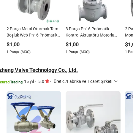
2 Parça Metal Oturmalı Tam
3 Parça Pn16 Pnömatik
2 Pa
Boşluk Wcb Pn16 Pnömatik
Kontrol Aktüatörü Motorlu
Mont
Kontrol Aktüatörü Motorlu
Flanş 3 Yüksek Basınçlı
Aktü
$
1,00
$
1,00
$
1,
Flanş 3 Yön Paslanmaz Çelik
Endüstriyel Orbit Küresel
Yön 
1
Parça
(MOQ)
1
Parça
(MOQ)
1
Pa
Yüksek Basınç Endüstriyel
Vana Petrol ve Gaz için
Endü
Yüzer Küresel Vana
zheng Valve Technology Co., Ltd.
15 yıl
·
5.0
·
Üretici/Fabrika ve Ticaret Şirketi