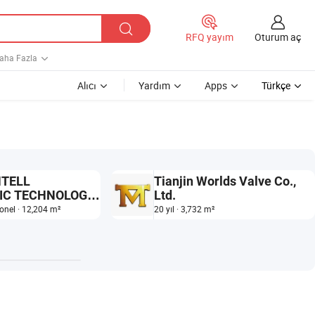
Oturum aç
RFQ yayım
aha Fazla
Alıcı
Yardım
Apps
Türkçe
NTELL
Tianjin Worlds Valve Co.,
IC TECHNOLOGY
Ltd.
sonel · 12,204 m²
20 yıl · 3,732 m²