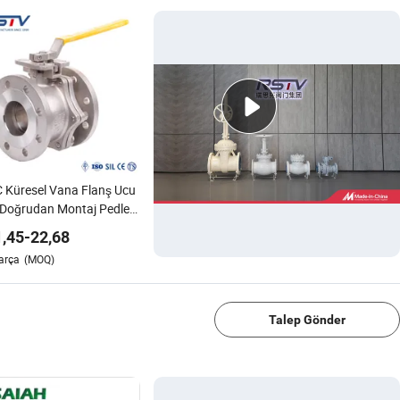
 Küresel Vana Flanş Ucu
Doğrudan Montaj Pedleri
anmaz Çelik Endüstriyel
1,45
-
22,68
alar
arça
(MOQ)
1/4
Talep Gönder