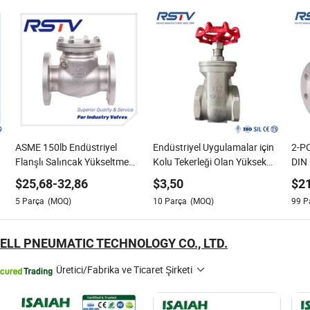
ASME 150lb Endüstriyel
Endüstriyel Uygulamalar için
2-PC
Flanşlı Salıncak Yükseltme
Kolu Tekerleği Olan Yüksek
DIN 
Geri Dönüşsüz Kontrol
Kalite Paslanmaz Çelik Kapı
Pasl
$
25,68
-
32,86
$
3,50
$
2
Vanası
Vanası
Van
5
Parça
(MOQ)
10
Parça
(MOQ)
99
P
ELL PNEUMATIC TECHNOLOGY CO., LTD.
Üretici/Fabrika ve Ticaret Şirketi