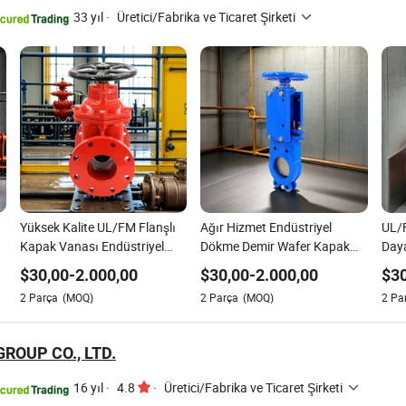
33 yıl
·
Üretici/Fabrika ve Ticaret Şirketi
Yüksek Kalite UL/FM Flanşlı
Ağır Hizmet Endüstriyel
UL/F
Kapak Vanası Endüstriyel
Dökme Demir Wafer Kapak
Daya
ı
Uygulamalar için
Vanası Güvenilir Performans
Vana
$
30,00
-
2.000,00
$
30,00
-
2.000,00
$
3
için
İçin
2
Parça
(MOQ)
2
Parça
(MOQ)
2
Pa
GROUP CO., LTD.
16 yıl
·
4.8
·
Üretici/Fabrika ve Ticaret Şirketi