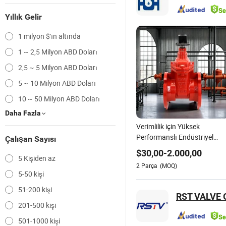
Yıllık Gelir
1 milyon $'ın altında
1 ~ 2,5 Milyon ABD Doları
2,5 ~ 5 Milyon ABD Doları
5 ~ 10 Milyon ABD Doları
10 ~ 50 Milyon ABD Doları
Daha Fazla
Verimlilik için Yüksek
Performanslı Endüstriyel
Çalışan Sayısı
Mekanik Eklem Kapak Vanas
$
30,00
-
2.000,00
5 Kişiden az
2
Parça
(MOQ)
5-50 kişi
51-200 kişi
RST VALVE 
201-500 kişi
501-1000 kişi