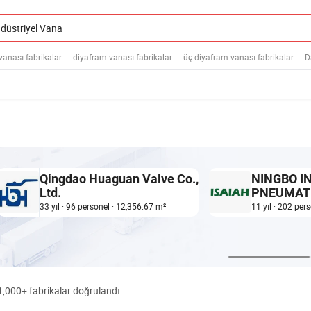
 vanası fabrikalar
diyafram vanası fabrikalar
üç diyafram vanası fabrikalar
D
Qingdao Huaguan Valve Co.,
NINGBO I
Ltd.
PNEUMAT
CO., LTD.
33 yıl · 96 personel · 12,356.67 m²
11 yıl · 202 per
1,000+ fabrikalar doğrulandı