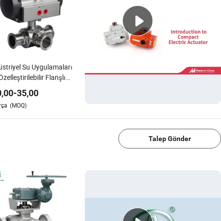
striyel Su Uygulamaları
Özelleştirilebilir Flanşlı
sel Vana
0,00
-
35,00
rça
(MOQ)
1/4
Talep Gönder