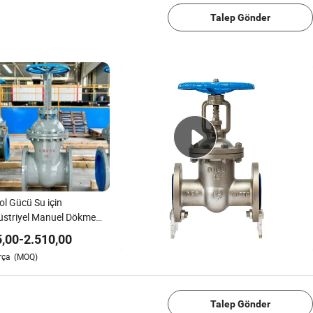
Talep Gönder
ol Gücü Su için
striyel Manuel Dökme
on Çelik Kaynaklı Kapı
5,00
-
2.510,00
ası
rça
(MOQ)
1/4
Talep Gönder