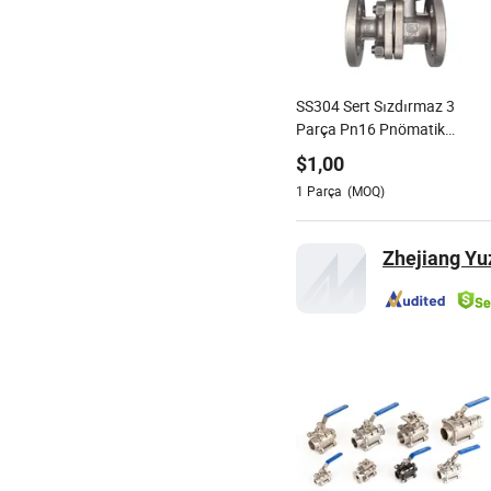
SS304 Sert Sızdırmaz 3
Parça Pn16 Pnömatik
Kontrol Aktüatörü Motorlu
$
1,00
Flanş 3 Yüksek Basınçlı
1
Parça
(MOQ)
Endüstriyel Yüzer Küresel
Vana ile API 6D
Zhejiang Yu