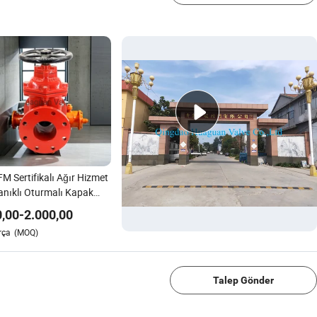
M Sertifikalı Ağır Hizmet
nıklı Oturmalı Kapak
sı Endüstriyel Kullanım
0,00
-
2.000,00
rça
(MOQ)
1/4
Talep Gönder