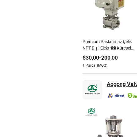
Premium Paslanmaz Çelik
NPT Dişli Elektrikli Küresel
Vana ile Aktüatör Fabrika
$
30,00
-
200,00
Endüstriyel Vana Aktüatörler
1
Parça
(MOQ)
Elektrikli Küresel Vana ile
Motorlu Aktüatör
Aogong Valv