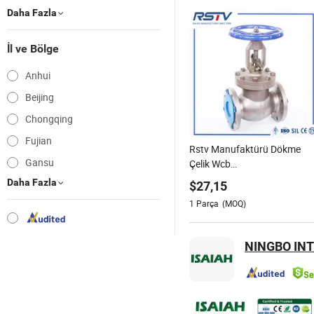
Daha Fazla
İl ve Bölge
Anhui
Beijing
Chongqing
Fujian
Rstv Manufaktürü Dökme
Gansu
Çelik Wcb
/CF8/CF8m150lb~900lb
Daha Fazla
$
27,15
Endüstriyel Flanşlı Küresel
1
Parça
(MOQ)
Vana
NINGBO INT