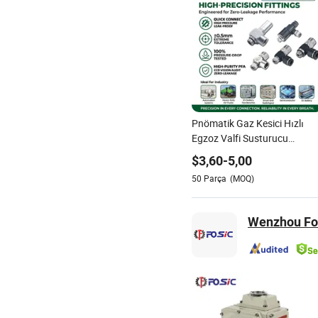
Pnömatik Gaz Kesici Hızlı
Egzoz Valfi Susturucu
Entegre Hava Akış Hız
$
3,60
-
5,00
Kontrolü Hassas Bileşen
50
Parça
(MOQ)
Profesyonel Endüstriyel
Pnömatik Aletler için
Wenzhou For