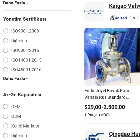
Daha Fazla
Kaigao Valve
1 yıl
·
Yönetim Sertifikası
ISO9001:2008
Diğerleri
ISO9001:2015
ISO14001:2015
ISO45001:2016
Daha Fazla
Endüstriyel Büyük Kapı
Ar-Ge Kapasitesi
Vanası Rus Standardı
Karbon Çelik Uygun Su
OEM
$
29,00
-
2.500,00
Sistemleri
1
Parça
(MOQ)
ODM
Kendi Markası
Qingdao Hua
Diğerleri