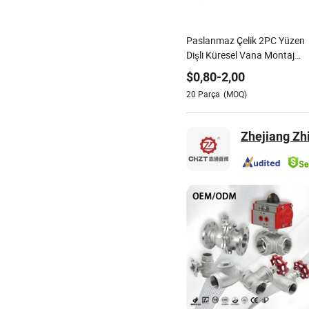
Paslanmaz Çelik 2PC Yüzen
Dişli Küresel Vana Montaj
Pedli, Elektrikli Soğutucu
$
0,80
-
2,00
Solenoid Pnömatik Kontrol
20
Parça
(MOQ)
Endüstriyel 1000wog
Kilitlenebilir Açı Çin Bronz
Zhejiang Zhi