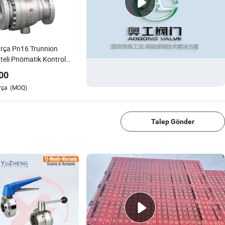
rça Pn16 Trunnion
eli Pnömatik Kontrol
atörü Motorlu Flanş 3
00
Paslanmaz Çelik
rça
(MOQ)
striyel Küresel Vana
1/4
Talep Gönder