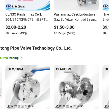
CE/ISO Paslanmaz Çelik
Paslanmaz Çelik Endüstriyel
Hijy
304/316/CF8/CF8m BSPT
Gaz Su Yüzer Kontrol Basınç
Endü
BSPP/NPT M/F Diş Hidrolik
Düşürücü Soğutucu Solenoid
Dök
$
2,00
-
2,20
$
1,50
-
3,00
$
9,
Endüstriyel Gaz Su Floater &
Valf, Elektrikli Pnömatik
Gıda
10
Parça
(MOQ)
10
Parça
(MOQ)
10
P
Yüzen Boru Bağlantı Kontrolü
Aktüatör 2PC Flanşlı Dişli
Kele
2PC Kontrol Küresel Vana Wit
Küresel Valf
tong Pipe Valve Technology Co., Ltd.