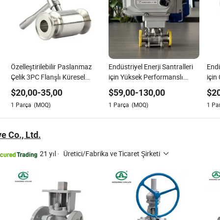
Özelleştirilebilir Paslanmaz
Endüstriyel Enerji Santralleri
Endü
Çelik 3PC Flanşlı Küresel
için Yüksek Performanslı
için 
Vana Endüstriyel Kullanım
Açma/Kapama Küresel Vana
Küre
$
20,00
-
35,00
$
59,00
-
130,00
$
2
i
İçin
Anahtarı
1
Parça
(MOQ)
1
Parça
(MOQ)
1
Pa
e Co., Ltd.
21 yıl
·
Üretici/Fabrika ve Ticaret Şirketi