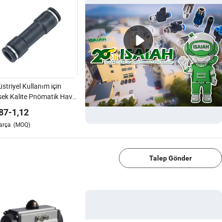
striyel Kullanım için
ek Kalite Pnömatik Hava
rol Vanası
87
-
1,12
arça
(MOQ)
1/4
Talep Gönder