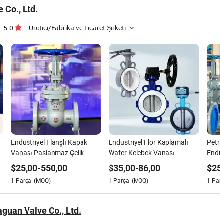
 Co., Ltd.
5.0
·
Üretici/Fabrika ve Ticaret Şirketi
Endüstriyel Flanşlı Kapak
Endüstriyel Flor Kaplamalı
Petr
Vanası Paslanmaz Çelik
Wafer Kelebek Vanası
Endü
Karbon Çelik Dökme Demir
Kimyasal Dayanıklı PTFE
Karb
$
25,00
-
550,00
$
35,00
-
86,00
$
2
Van
1
Parça
(MOQ)
1
Parça
(MOQ)
1
Pa
guan Valve Co., Ltd.