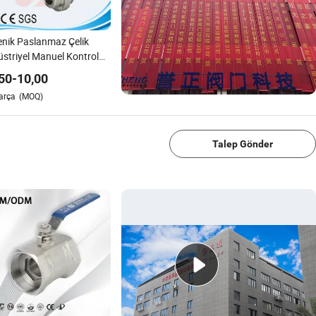
enik Paslanmaz Çelik
striyel Manuel Kontrol
üm Pnömatik Aktüatör
50
-
10,00
 Sınıfı Su SMS DIN Idf
arça
(MOQ)
bek Vanası
1/4
Talep Gönder