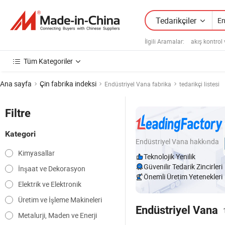
Tedarikçiler
İlgili Aramalar:
akış kontrol
Tüm Kategoriler
Ana sayfa
Çin fabrika indeksi
Endüstriyel Vana fabrika
tedarikçi listesi
Filtre
Kategori
Endüstriyel Vana hakkında
Kimyasallar
Teknolojik Yenilik
Güvenilir Tedarik Zincirleri
İnşaat ve Dekorasyon
Önemli Üretim Yetenekleri
Elektrik ve Elektronik
Üretim ve İşleme Makineleri
Endüstriyel Vana
Metalurji, Maden ve Enerji