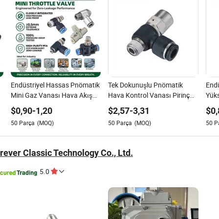
Endüstriyel Hassas Pnömatik
Tek Dokunuşlu Pnömatik
Endü
Mini Gaz Vanası Hava Akış
Hava Kontrol Vanası Pirinç
Yüks
Kontrolü için Yüksek
Plastik Malzeme Endüstriyel
Kont
$
0,90
-
1,20
$
2,57
-
3,31
$
0,
Performanslı Tek Dokunuşla
Makine Uygulamaları İçin
50
Parça
(MOQ)
50
Parça
(MOQ)
50
P
Bağlantı Ayarlanabilir Hız
Üretim Çin Yeni Kullanılmış
Fittings Otomasyon
ever Classic Technology Co., Ltd.
5.0