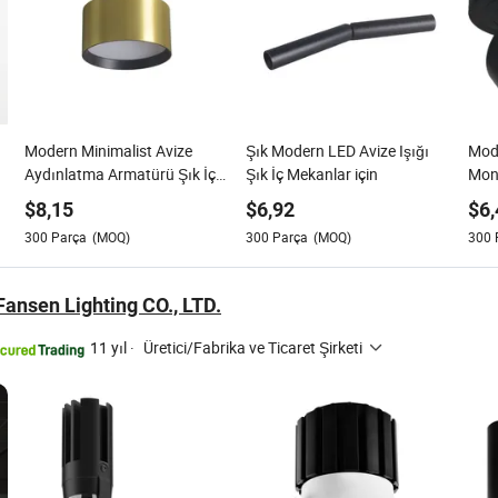
Modern Minimalist Avize
Şık Modern LED Avize Işığı
Mod
Aydınlatma Armatürü Şık İç
Şık İç Mekanlar için
Mont
Mekanlar için
Tav
$
8,15
$
6,92
$
6,
300
Parça
(MOQ)
300
Parça
(MOQ)
300
ansen Lighting CO., LTD.
11 yıl
·
Üretici/Fabrika ve Ticaret Şirketi