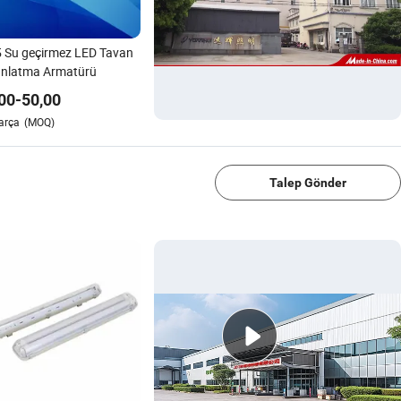
 Su geçirmez LED Tavan
ınlatma Armatürü
00
-
50,00
arça
(MOQ)
1/4
Talep Gönder