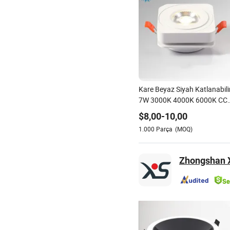
Kare Beyaz Siyah Katlanabili
7W 3000K 4000K 6000K CC
Dimmable COB LED Gömme
$
8,00
-
10,00
Tavan Spot Işık Aydınlatma
1.000
Parça
(MOQ)
Armatürü
Zhongshan X