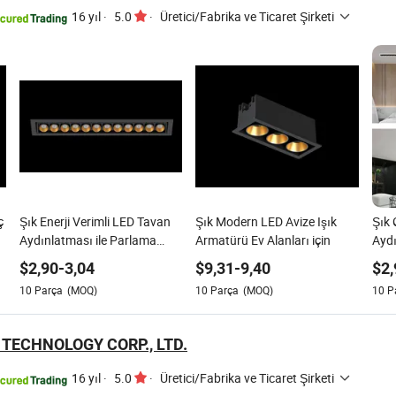
16 yıl
·
5.0
·
Üretici/Fabrika ve Ticaret Şirketi
ç
Şık Enerji Verimli LED Tavan
Şık Modern LED Avize Işık
Şık
Aydınlatması ile Parlama
Armatürü Ev Alanları için
Aydı
Önleyici Tasarım
Alan
$
2,90
-
3,04
$
9,31
-
9,40
$
2,
10
Parça
(MOQ)
10
Parça
(MOQ)
10
P
TECHNOLOGY CORP., LTD.
16 yıl
·
5.0
·
Üretici/Fabrika ve Ticaret Şirketi