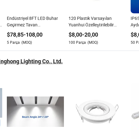
Endüstriyel 8FT LED Buhar
120 Plastik Varsayılan
IP65
r
Geçirmez Tavan
Yuanhui Özelleştirilebilir
Ayd
Aydınlatması Zorlu Ortamlar
Tavan Fanı Aydınlatma
$
78,85
-
108,00
$
8,00
-
20,00
$
8,
İçin
Armatürü
5
Parça
(MOQ)
100
Parça
(MOQ)
50
P
nghong Lighting Co., Ltd.