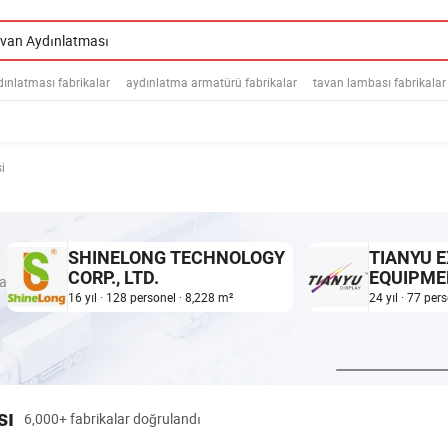
dınlatması fabrikalar
aydınlatma armatürü fabrikalar
tavan lambası fabrikalar
si
SHINELONG TECHNOLOGY
TIANYU E
CORP., LTD.
EQUIPME
da
CO.,LTD.
16 yıl · 128 personel · 8,228 m²
24 yıl · 77 per
sı
6,000+ fabrikalar doğrulandı