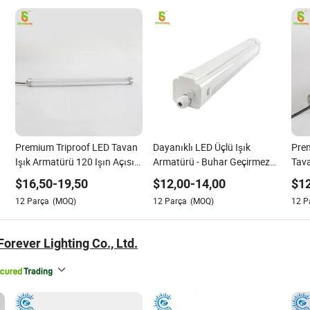
Premium Triproof LED Tavan
Dayanıklı LED Üçlü Işık
Pre
Işık Armatürü 120 Işın Açısı
Armatürü - Buhar Geçirmez
Tava
ile
Tavan Tasarımı
SMD2
$
16,50
-
19,50
$
12,00
-
14,00
$
1
12
Parça
(MOQ)
12
Parça
(MOQ)
12
P
orever Lighting Co., Ltd.