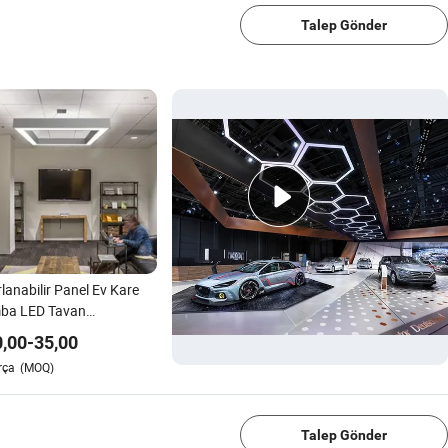
Talep Gönder
lanabilir Panel Ev Kare
ba LED Tavan
ınlatma Armatürü
0,00
-
35,00
rça
(MOQ)
1/4
Talep Gönder