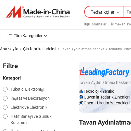
Tedarikçiler
İlgili Aramalar:
i̇ç mekan ay
Tüm Kategoriler
Ana sayfa
Çin fabrika indeksi
Tavan Aydınlatması fabrika
tedarikçi liste
Filtre
Kategori
Tavan Aydınlatması hakkın
Tüketici Elektroniği
Teknolojik Yenilik
Güvenilir Tedarik Zincirleri
İnşaat ve Dekorasyon
Önemli Üretim Yetenekleri
Elektrik ve Elektronik
Hafif Sanayi ve Günlük
Tavan Aydınlatma
Kullanım