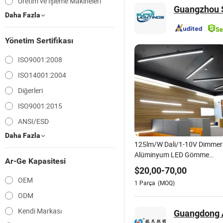
Üretim ve İşleme Makineleri
Guangzhou S
Daha Fazla
Yönetim Sertifikası
ISO9001:2008
ISO14001:2004
Diğerleri
ISO9001:2015
ANSI/ESD
Daha Fazla
125lm/W Dali/1-10V Dimmerl
Alüminyum LED Gömme
Ar-Ge Kapasitesi
Tavan Lineer Aydınlatma
$
20,00
-
70,00
Armatürü
OEM
1
Parça
(MOQ)
ODM
Kendi Markası
Guangdong A