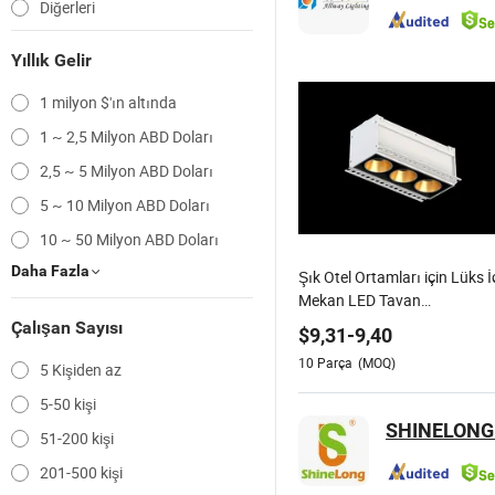
Diğerleri
Yıllık Gelir
1 milyon $'ın altında
1 ~ 2,5 Milyon ABD Doları
2,5 ~ 5 Milyon ABD Doları
5 ~ 10 Milyon ABD Doları
10 ~ 50 Milyon ABD Doları
Daha Fazla
Şık Otel Ortamları için Lüks İ
Mekan LED Tavan
Aydınlatmaları
Çalışan Sayısı
$
9,31
-
9,40
10
Parça
(MOQ)
5 Kişiden az
5-50 kişi
SHINELONG 
51-200 kişi
201-500 kişi