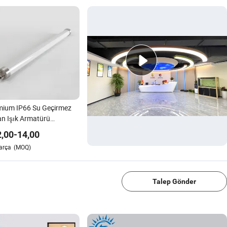
mium IP66 Su Geçirmez
n Işık Armatürü
835 Teknolojisi ile
2,00
-
14,00
arça
(MOQ)
1/4
Talep Gönder