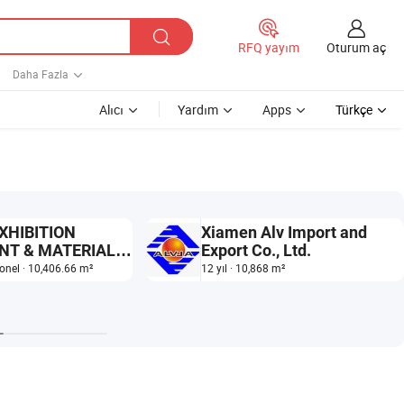
Oturum aç
RFQ yayım
Daha Fazla
Alıcı
Yardım
Apps
Türkçe
XHIBITION
Xiamen Alv Import and
NT & MATERIALS
Export Co., Ltd.
sonel · 10,406.66 m²
12 yıl · 10,868 m²