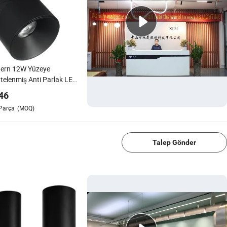
ern 12W Yüzeye
elenmiş Anti Parlak LED
an Aydınlatma Armatürü
46
Parça
(MOQ)
1/4
Talep Gönder