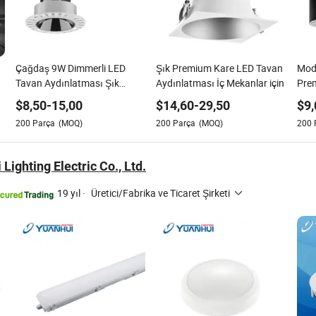
Çağdaş 9W Dimmerli LED
Şık Premium Kare LED Tavan
Mode
Tavan Aydınlatması Şık
Aydınlatması İç Mekanlar için
Pre
Mekanlar için
Mon
$
8,50
-
15,00
$
14,60
-
29,50
$
9,
Arm
200
Parça
(MOQ)
200
Parça
(MOQ)
200
 Lighting Electric Co., Ltd.
19 yıl
·
Üretici/Fabrika ve Ticaret Şirketi