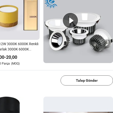
12W 3000K 6000K Renkli
arlak 3000K 6000K
erli LED Tavan Spot
00
-
20,00
ı Yüzeye Montajlı
0
Parça
(MOQ)
ınlatma Armatürü Ev
1/4
rma Odası Mutfak
diven Portmanto
ınlatması
Talep Gönder