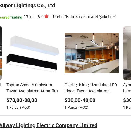
uper Lightings Co., Ltd
13 yıl
·
5.0
·
Üretici/Fabrika ve Ticaret Şirketi
i
Toptan Asma Alüminyum
Özelleştirilmiş Uzunlukta LED
Ayar
Tavan Aydınlatma Armatürü
Lineer Tavan Aydınlatma
Lam
Armatürleri
Ayd
$
70,00
-
88,00
$
30,00
-
40,00
$
3
1
Parça
(MOQ)
1
Parça
(MOQ)
1
Pa
llway Lighting Electric Company Limited