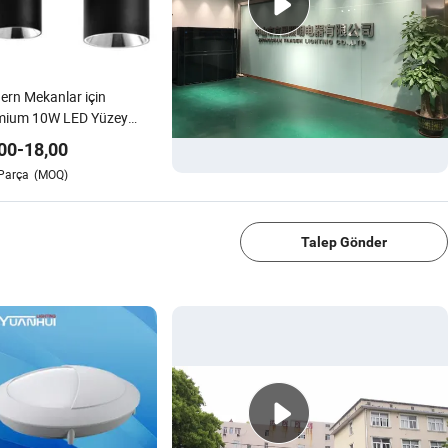
rn Mekanlar için
mium 10W LED Yüzey
taj Tavan Aydınlatma
00
-
18,00
atürü
Parça
(MOQ)
1/4
Talep Gönder