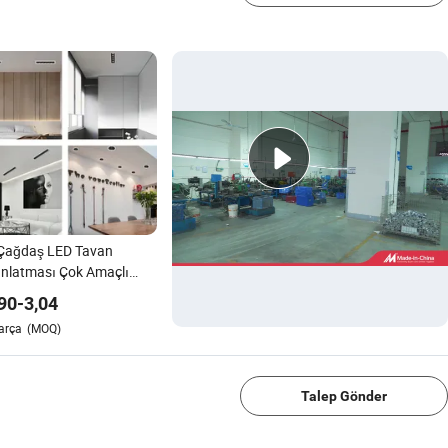
 Çağdaş LED Tavan
nlatması Çok Amaçlı
lar İçin
90
-
3,04
arça
(MOQ)
1/4
Talep Gönder