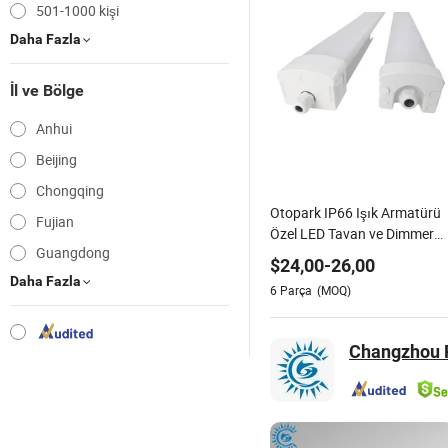
501-1000 kişi
Daha Fazla
İl ve Bölge
Anhui
Beijing
Chongqing
Otopark IP66 Işık Armatürü
Fujian
Özel LED Tavan ve Dimmer
Guangdong
Seçenekleri ile
$
24,00
-
26,00
Daha Fazla
6
Parça
(MOQ)
Changzhou F