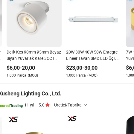
r
Delik Kes 90mm 95mm Beyaz
20W 30W 40W 50W Entegre
7W 
T
Siyah Yuvarlak Kare 3CCT
Lineer Tavan SMD LED Üçlü
Yuv
Ayarlanabilir COB LED Tavan
Koruma Lineer Aydınlatma
Dimm
$
6,00
-
20,00
$
23,00
-
30,00
$
6,
Yüzey Montajlı Ray Spot
Armatürü Mutfak,
Işığ
1.000
Parça
(MOQ)
1.000
Parça
(MOQ)
1.00
Işıklar Mutfak, Ofis, Yatak
Çamaşırhane, Atölye, Dolap
Ayd
Odası, Koridor için
için
Otu
Mer
usheng Lighting Co., Ltd.
Ayd
11 yıl
·
5.0
·
Üretici/Fabrika