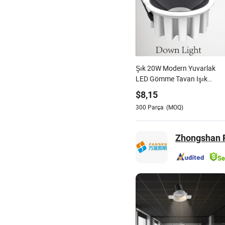
Şık 20W Modern Yuvarlak
LED Gömme Tavan Işık
Armatürü
$
8,15
300
Parça
(MOQ)
Zhongshan F