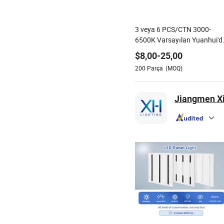
3 veya 6 PCS/CTN 3000-
6500K Varsayılan Yuanhui'di
Özelleştirilebilir LED Tavan
$
8,00
-
25,00
Aydınlatma Armatürleri
200
Parça
(MOQ)
Jiangmen Xi