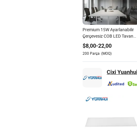
Premium 15W Ayarlanabilir
Çerçevesiz COB LED Tavan
Işık Armatürü Modern İç
$
8,00
-
22,00
Mekanlar için
200
Parça
(MOQ)
Cixi Yuanhui