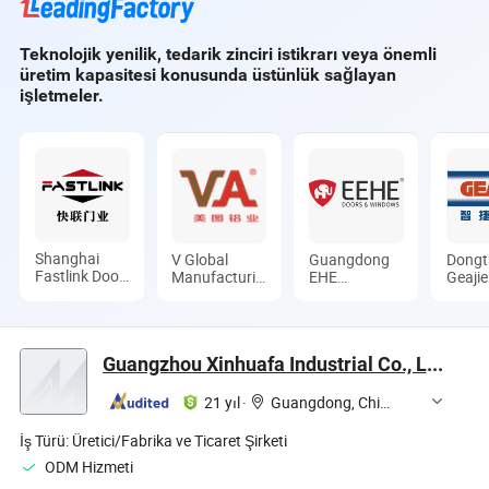
Kapı
Teknolojik yenilik, tedarik zinciri istikrarı veya önemli
üretim kapasitesi konusunda üstünlük sağlayan
işletmeler.
Shanghai
V Global
Guangdong
Dongt
Fastlink Door
Manufacturing
EHE
Geajie
Co., Ltd.
Limited
Doors&Windows
Intelli
Industry
Equip
Co.Ltd
Co., L
Guangzhou Xinhuafa Industrial Co., Ltd.
21 yıl
·
Guangdong, China
İş Türü:
Üretici/Fabrika ve Ticaret Şirketi
ODM Hizmeti