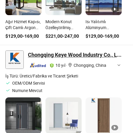
Ağır Hizmet Kapısı,
Modern Konut
Isı Yalıtımlı
Çift Camlı Argon
Özelleştirilmiş
Alüminyum
Cam Panelleri ile
Alüminyum Profil
Katlanır Kapı, Enerji
$
129,00
-
169,00
$
221,00
-
247,00
$
129,00
-
169,00
Termal Kesilmiş
Konut Temperli
Verimli Yaşam için
Alüminyum
Cam Giriş Açılır
Şeffaf Üçlü Cam ile
Kapı
Chongqing Keye Wood Industry Co., Ltd.
10 yıl
·
Chongqing, China
İş Türü:
Üretici/Fabrika ve Ticaret Şirketi
OEM/ODM Servisi
Numune Mevcut