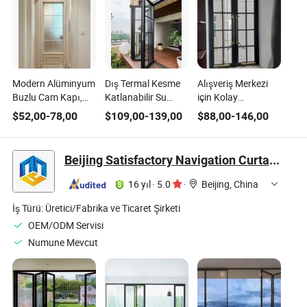
Modern Alüminyum
Dış Termal Kesme
Alışveriş Merkezi
Buzlu Cam Kapı,
Katlanabilir Su
için Kolay
Banyo ve İç Mekan
Geçirmez Ses
Kurulumlu Dış
$
52,00
-
78,00
$
109,00
-
139,00
$
88,00
-
146,00
Kullanımı için
Geçirmez Cam
Mekan Alüminyum
Alüminyum
Katlanır Kapı
Katlanır Kapı
Beijing Satisfactory Navigation Curtain Wall Decoration Engineering Co., Ltd.
16 yıl
·
5.0
·
Beijing, China
İş Türü:
Üretici/Fabrika ve Ticaret Şirketi
OEM/ODM Servisi
Numune Mevcut