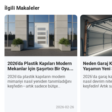
Kristal Su Geçirmez
Paslanmaz Çelik
Yangın Sınıflı Ev
Kapı
İlgili Makaleler
Kapısı
2026'da Plastik Kapıları Modern
Neden Garaj Ka
Mekanlar İçin Şaşırtıcı Bir Oyun
Yaşamın Yeni 
Değiştirici Yapan Nedir?
Küresel Alıcın
2026'da plastik kapıların modern
2026'da garaj ka
Gerekenler!
mimariyi nasıl yeniden tanımladığını
nasıl devrim nite
keşfedin—artık sadece bütçe
keşfedin! Artık s
seçenekleri değil, dayanıklılık, enerji
olmaktan çıkan
verimliliği ve çarpıcı tasarım arayanlar
kapıları, modern
için tercih edilen seçenek haline
noktası haline ge
geldiler. Fiberglas ve uPVC gibi son
çevre dostu mal
2026-02-26
teknoloji malzemeler ön plana
kişiselleştirilmi