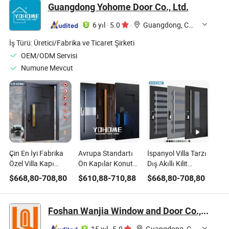
Katlanır Kapı
Alüminyum Kayar
Guangdong Yohome Door Co., Ltd.
Kapı
6 yıl
·
5.0
·
Guangdong, China
İş Türü:
Üretici/Fabrika ve Ticaret Şirketi
OEM/ODM Servisi
Numune Mevcut
Çin En İyi Fabrika
Avrupa Standartı
İspanyol Villa Tarzı
Özel Villa Kapı
Ön Kapılar Konut
Dış Akıllı Kilit
Tasarımları Lüks
Ana Girişi Uygun
Güvenliği Konut
$
668,80
-
708,80
$
610,88
-
710,88
$
668,80
-
708,80
Villa Pivot Modern
Fiyatlı Güvenlik
Modern Ön Giriş
Dökme Alüminyum
Dökme Alüminyum
Dökme Alüminyum
Ön Giriş Kurşun
Ev Kapıları Ahşap
Ev Girişi Pivot Kapı
Foshan Wanjia Window and Door Co., Ltd.
Geçirmez Güvenlik
Evi Ön Kapıları
15 yıl
·
5.0
·
Guangdong, China