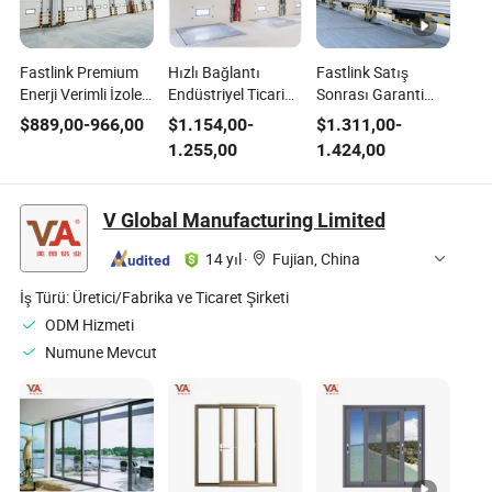
Fastlink Premium
Hızlı Bağlantı
Fastlink Satış
Enerji Verimli İzole
Endüstriyel Ticari
Sonrası Garanti
Otomatik Sekmeli
Üstten Açılır
Depo Endüstriyel
$
889,00
-
966,00
$
1.154,00
-
$
1.311,00
-
Garaj Kapısı
Özelleştirilmiş
Alaşım Çelik
1.255,00
1.424,00
Alüminyum
Alüminyum
Elektrikli Tekli
Pencereler ile
Alaşımlı Elektrikli
Tabaka Bölmeli
Otomatik Soğuk
Kayar Kapılar
V Global Manufacturing Limited
Depo Yalıtımlı
Bölmeli Kapı
14 yıl
·
Fujian, China
İş Türü:
Üretici/Fabrika ve Ticaret Şirketi
ODM Hizmeti
Numune Mevcut