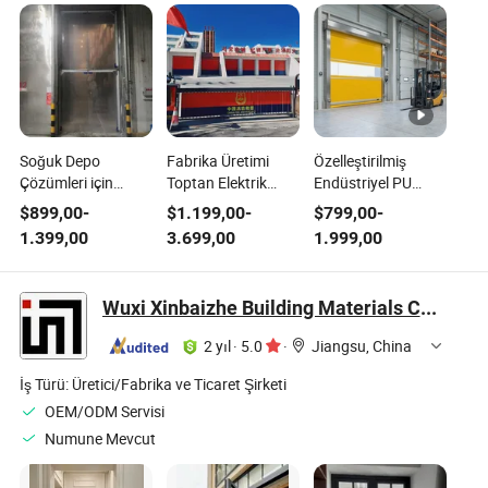
Soğuk Depo
Fabrika Üretimi
Özelleştirilmiş
Çözümleri için
Toptan Elektrik
Endüstriyel PU
Güvenli Hafif
Uzun Süreli Hızlı
Yüksek Hızlı
$
899,00
-
$
1.199,00
-
$
799,00
-
Alüminyum Sürme
Etkili Yüksek Hızlı
Mekanik PVC İç
1.399,00
3.699,00
1.999,00
Kapı
Yuvarlanan Hızlı
Alüminyum
Panjur Spiral
Elektrikli Rulo
İskelesi Yüksek
Kapılar
Wuxi Xinbaizhe Building Materials Co., Ltd.
Hızlı Spiral
Alüminyum Panjur
2 yıl
·
5.0
·
Jiangsu, China
Kapısı
İş Türü:
Üretici/Fabrika ve Ticaret Şirketi
OEM/ODM Servisi
Numune Mevcut