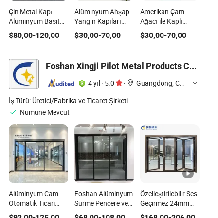
Çin Metal Kapı
Alüminyum Ahşap
Amerikan Çam
Alüminyum Basit
Yangın Kapıları
Ağacı ile Kaplı
Çelik Giriş Güvenlik
Odalar, Oteller ve
Alüminyum Bölmeli
$
80,00
-
120,00
$
30,00
-
70,00
$
30,00
-
70,00
Kapısı Türk
Daireler İçin İç Kapı
Otomatik Garaj
Tasarımı Güvenlik
Metal Kayar Kapı
Kapıları, Araç Yolu
Çelik Kapı Modern
Evi Tarzı
Foshan Xingji Pilot Metal Products Co., Ltd.
Çelik İç Mekan Giriş
Kapısı Ev İçin Fiyat
4 yıl
·
5.0
·
Guangdong, China
Satış
İş Türü:
Üretici/Fabrika ve Ticaret Şirketi
Numune Mevcut
Alüminyum Cam
Foshan Alüminyum
Özelleştirilebilir Ses
Otomatik Ticari
Sürme Pencere ve
Geçirmez 24mm
Camlı Kayar
Sürme Kapı için
Çift Cam Montajlı
$
92,00
-
125,00
$
68,00
-
108,00
$
168,00
-
206,00