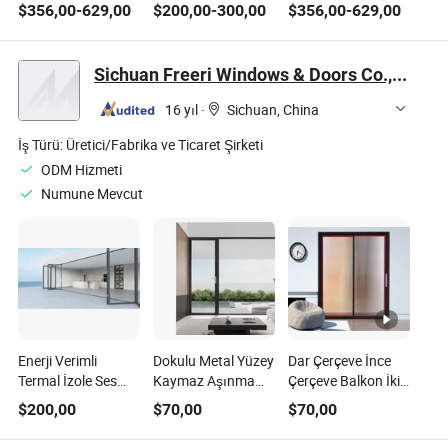
Çağdaş Mekanlar
Kayar Pan Sistem
Geçirmez İki Camlı
$
356,00
-
629,00
$
200,00
-
300,00
$
356,00
-
629,00
için
Kapı
Açılır Alüminyum
Balkon Kapıları
Sichuan Freeri Windows & Doors Co., Ltd
16 yıl
·
Sichuan, China
İş Türü:
Üretici/Fabrika ve Ticaret Şirketi
ODM Hizmeti
Numune Mevcut
Enerji Verimli
Dokulu Metal Yüzey
Dar Çerçeve İnce
Termal İzole Ses
Kaymaz Aşınma
Çerçeve Balkon İki
Geçirmez Hava
Dirençli Kayma
Katmanlı Temperli
$
200,00
$
70,00
$
70,00
Koşullarına
Önleyici Stabil
Cam Dış Mekan İç
Dayanıklı Taslak
Modern Alüminyum
Mekan Alüminyum