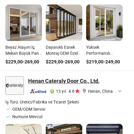
Beyaz Alaşım İç
Dayanıklı Esnek
Yüksek
Mekan Büyük Panel
Montaj OEM Özel
Performanslı
Kayar Cam
Alüminyum Modern
Alüminyum
$
229,00
-
269,00
$
229,00
-
269,00
$
219,00
-
249,00
Alüminyum Kapı
Katlanır Kapı Ofis
Alaşımlı Isı Kesici
Binası için
Ses Geçirmez
Kayar Metal
Henan Cateraly Door Co., Ltd.
Dayanıklı Giriş
Kapısı
13 yıl
·
4.8
·
Henan, China
İş Türü:
Üretici/Fabrika ve Ticaret Şirketi
OEM/ODM Servisi
Numune Mevcut