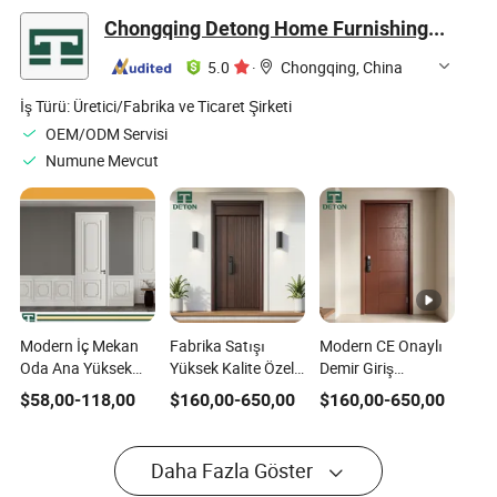
Geçirmez Modern
Cam Metal
Kayar Teras Balkon
Chongqing Detong Home Furnishings Co., Ltd.
Ev Villa Alüminyum
Alüminyum Sürgülü
Modern Banyo
Cam Metal
Kapı ve Pencere
Cam Metal Kapı
5.0
·
Chongqing, China
Alüminyum Sürme
Kapılar
İş Türü:
Üretici/Fabrika ve Ticaret Şirketi
OEM/ODM Servisi
Numune Mevcut
Modern İç Mekan
Fabrika Satışı
Modern CE Onaylı
Oda Ana Yüksek
Yüksek Kalite Özel
Demir Giriş
Kalite Otel
Çeşitli Stil Modern
Güvenlik Kayar
$
58,00
-
118,00
$
160,00
-
650,00
$
160,00
-
650,00
Alüminyum Ahşap
Giriş Güvenlik Metal
Hırsızlık Önleyici
Masif Ahşap WPC
Boş Anti Hırsızlık
Boş Metal Çelik
PVC Ses Geçirmez
Kapısı Villalar için
Alüminyum Uygun
Daha Fazla Göster
Kayar Dış Karbon
Alüminyum
Fiyatlı Kapı