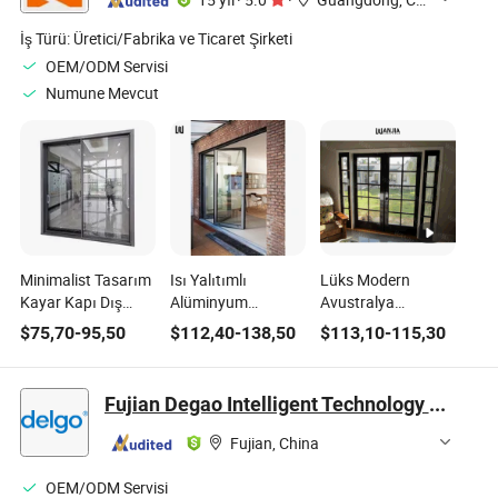
İş Türü:
Üretici/Fabrika ve Ticaret Şirketi
OEM/ODM Servisi
Numune Mevcut
Minimalist Tasarım
Isı Yalıtımlı
Lüks Modern
Kayar Kapı Dış
Alüminyum
Avustralya
Mekan Teras
Akordeon Cam
Standart Açılır
$
75,70
-
95,50
$
112,40
-
138,50
$
113,10
-
115,30
Alüminyum Kapı
Alüminyum
Alüminyum Dış
Balkon Kayar Cam
Katlanır Teras Dış
Fransız Kapısı
Kapılar
Mekan Kapıları
Fujian Degao Intelligent Technology Co., Ltd.
Fujian, China
OEM/ODM Servisi