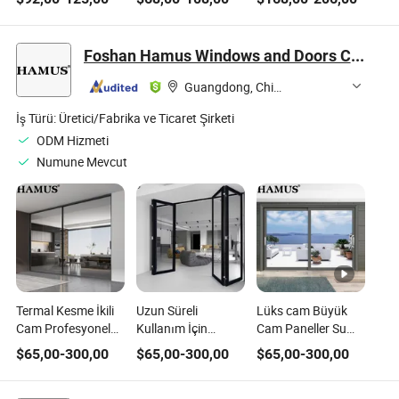
Alüminyum Fiyat
Profil
Villa Alüminyum
Kayar Kapı
Kapı
Foshan Hamus Windows and Doors Co., Ltd.
Guangdong, China
İş Türü:
Üretici/Fabrika ve Ticaret Şirketi
ODM Hizmeti
Numune Mevcut
Termal Kesme İkili
Uzun Süreli
Lüks cam Büyük
Cam Profesyonel
Kullanım İçin
Cam Paneller Su
Proje Desteği
Tasarlanmış Termal
Geçirmez Çerçeve
$
65,00
-
300,00
$
65,00
-
300,00
$
65,00
-
300,00
Alüminyum Kayar
Kesme İkili Cam
Pürüzsüz
Kapı
Alüminyum
Mekanizma