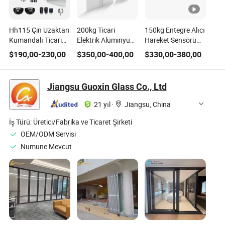
Hh115 Çin Uzaktan
200kg Ticari
150kg Entegre Alıcı
Kumandalı Ticari
Elektrik Alüminyum
Hareket Sensörü
Giriş Alüminyum
Çerçevesiz 24V
Otomatik
$
190,00
-
230,00
$
350,00
-
400,00
$
330,00
-
380,00
Sensörlü Kayar
Motor Hareket
Alüminyum Kayar
Cam Kapı Otomatik
Sensörlü Kapı
Kapı Xc90
Kapı Japon
Hh200b Tek Kanatlı
Jiangsu Guoxin Glass Co., Ltd
Tasarımı ile
İç Mekan Otomatik
Cam Kayar Kapı
21 yıl
·
Jiangsu, China
İş Türü:
Üretici/Fabrika ve Ticaret Şirketi
OEM/ODM Servisi
Numune Mevcut