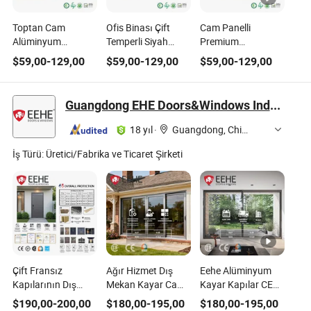
Toptan Cam
Ofis Binası Çift
Cam Panelli
Alüminyum
Temperli Siyah
Premium
Pencereler ve
Renk İç Alüminyum
Alüminyum Kayar
$
59,00
-
129,00
$
59,00
-
129,00
$
59,00
-
129,00
Kapılar Üreticisi
Cam Kayar Kapılar
Teras Kapıları
Balkon için Kayar
Kapılar
Guangdong EHE Doors&Windows Industry Co.Ltd
18 yıl
·
Guangdong, China
İş Türü:
Üretici/Fabrika ve Ticaret Şirketi
Çift Fransız
Ağır Hizmet Dış
Eehe Alüminyum
Kapılarının Dış
Mekan Kayar Cam
Kayar Kapılar CE
Maliyeti ve Hava
Kapı, Ses Geçirmez
As2047 Nfrc
$
190,00
-
200,00
$
180,00
-
195,00
$
180,00
-
195,00