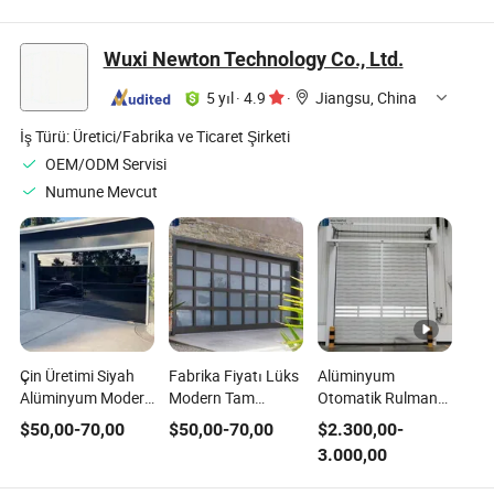
Sızdırmaz
ve İzolasyonlu
Sertifikalı Termal
Tasarıma Sahip
Teras Konut
Kesitli Çift Camlı
Alüminyum Ön
Kapıları,
Alüminyum Kayar
Wuxi Newton Technology Co., Ltd.
Kapı, Düşük E Cam,
Alüminyum Kayar
Kapı Villa Terası
Premium Kalite
Kapı, Nfrc/CSA
Ticari Proje
5 yıl
·
4.9
·
Jiangsu, China
Yapı, CSA
Sertifikalı
İş Türü:
Üretici/Fabrika ve Ticaret Şirketi
OEM/ODM Servisi
Numune Mevcut
Çin Üretimi Siyah
Fabrika Fiyatı Lüks
Alüminyum
Alüminyum Modern
Modern Tam
Otomatik Rulman
Tam Görüş Şeffaf
Görüşlü Otomatik
Shutter Hızlı Metal
$
50,00
-
70,00
$
50,00
-
70,00
$
2.300,00
-
Pleksiglas Cam
Alüminyum Cam
Çerçeve Kayar
3.000,00
Garaj Kapısı
Garaj Kapısı
Yüksek Hızlı Kapı
Motorlu