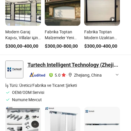
Modern Garaj
Fabrika Toptan
Fabrika Toptan
Kapısı, Villalar için
Malzemeler Yeni
Modern Uzaktan
Premium Tasarım,
Gelenler Duvar
Kumandalı Rulo
$
300,00
-
400,00
$
300,00
-
800,00
$
300,00
-
400,00
Otomatik Kapı,
Anahtarı Fiyatı
Garaj Kapıları
Çağdaş Alüminyum
Ayna Garaj Kapıları
Otomatik
ve Şeffaf Cam
Garaj Kapısı
Alüminyum Rulo
Turtech Intelligent Technology (Zhejiang) Co., Ltd
Garaj Kapısı,
Seksyonel Garaj
Şutter Kapı
Elektrikli Garaj
Kapıları Çelik Kapı
Motorlu Düşük
5.0
·
Zhejiang, China
Kapıları
Alüminyum
Fiyatlı Rulo Garaj
Alaşımlı Kapı
Kapısı
İş Türü:
Üretici/Fabrika ve Ticaret Şirketi
OEM/ODM Servisi
Numune Mevcut