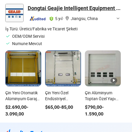
Dongtai Geajie Intelligent Equipment Co., Ltd
5 yıl
·
Jiangsu, China
İş Türü:
Üretici/Fabrika ve Ticaret Şirketi
OEM/ODM Servisi
Numune Mevcut
Çin Yeni Otomatik
Çin Yeni Özel
Çin Alüminyum
Alüminyum Garaj
Endüstriyel
Toptan Özel Yapım
Akıllı Endüstriyel İç
Güvenlik Garajı
Ticari Ekonomik
$
2.690,00
-
$
65,00
-
85,00
$
790,00
-
Mekan Yuvarlanan
Otomatik
Otomatik Üstten
3.090,00
1.590,00
Yüksek Hızlı Spiral
Alüminyum Kayar
Açılan Bölmeli Kapı
Kapı Manuel
İç Mekan Asma
Düğmelerle
Endüstriyel Bölmeli