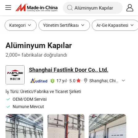
Kategori
Yönetim Sertifikası
Ar-Ge Kapasitesi
Alüminyum Kapılar
2,000+ fabrikalar doğrulandı
Shanghai Fastlink Door Co., Ltd.
17 yıl
·
5.0
·
Shanghai, China
İş Türü:
Üretici/Fabrika ve Ticaret Şirketi
OEM/ODM Servisi
Numune Mevcut