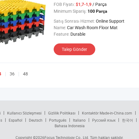
FOB Fiyatı:
/ Parça
$1,7-1,9
Minimum Sipariş:
100 Parça
Satış Sonrası Hizmet:
Online Support
Name:
Car Wash Room Floor Mat
Feature:
Durable
Talep Gönder
36
48
4
i
Kullanıcı Sözleşmesi
Gizlilik Politikası
Kontaktör Made-in-China.com
is
Español
Deutsch
Português
Italiano
Русский язык
한국어
Bahasa Indonesia
Copyright ©2026
Focus Technology Co., Ltd.
Tüm hakları saklıdır.