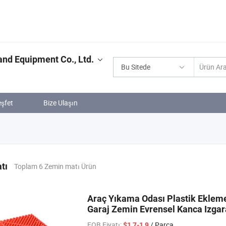
nd Equipment Co., Ltd.
Bu Sitede
şfet
Bize Ulaşın
tı
Toplam 6 Zemin matı Ürün
Araç Yıkama Odası Plastik Ekleme
Garaj Zemin Evrensel Kanca Izgar
FOB Fiyatı:
/ Parça
$1,7-1,9