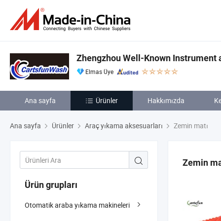
Zhengzhou Well-Known Instrument a
Elmas Üye
Ana sayfa
Ürünler
Hakkımızda
Ke
Ana sayfa
Ürünler
Araç yıkama aksesuarları
Zemin matı
Zemin ma
Ürün grupları
Otomatik araba yıkama makineleri