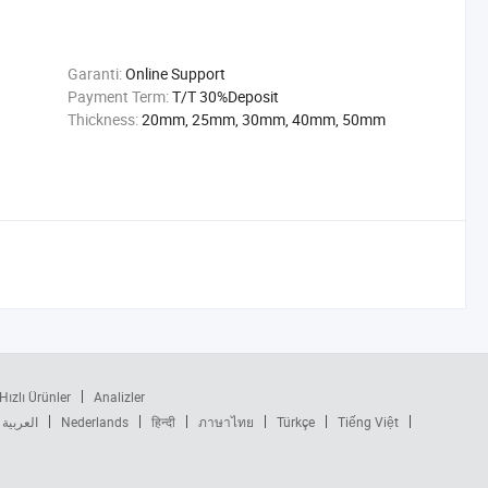
Garanti:
Online Support
Payment Term:
T/T 30%Deposit
Thickness:
20mm, 25mm, 30mm, 40mm, 50mm
Hızlı Ürünler
Analizler
العربية
Nederlands
हिन्दी
ภาษาไทย
Türkçe
Tiếng Việt