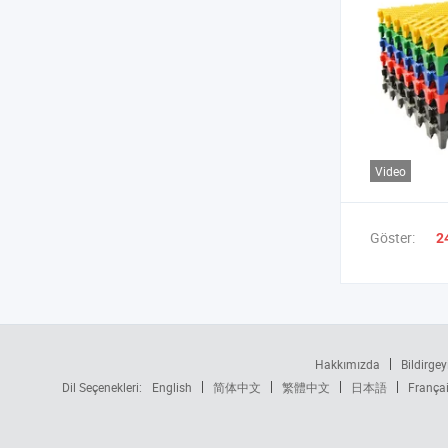
Video
Göster:
2
Hakkımızda
Bildirgey
Dil Seçenekleri:
English
简体中文
繁體中文
日本語
França