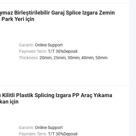
maz Birleştirilebilir Garaj Splice Izgara Zemin
Park Yeri için
Garanti:
Online Support
Payment Term:
T/T 30%Deposit
Thickness:
20mm, 25mm, 30mm, 40mm, 50mm
 Kilitli Plastik Splicing Izgara PP Araç Yıkama
kan için
Garanti:
Online Support
Payment Term:
T/T 30%Deposit