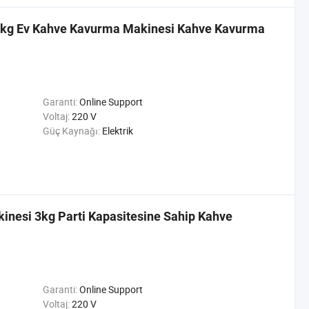
 3kg Ev Kahve Kavurma Makinesi Kahve Kavurma
Garanti:
Online Support
Voltaj:
220 V
Güç Kaynağı:
Elektrik
inesi 3kg Parti Kapasitesine Sahip Kahve
Garanti:
Online Support
Voltaj:
220 V