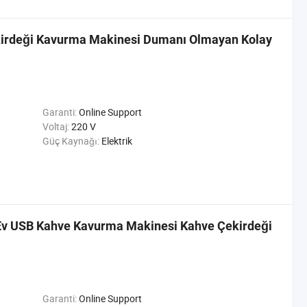
ekirdeği Kavurma Makinesi Dumanı Olmayan Kolay
Garanti:
Online Support
Voltaj:
220 V
Güç Kaynağı:
Elektrik
i Ev USB Kahve Kavurma Makinesi Kahve Çekirdeği
Garanti:
Online Support