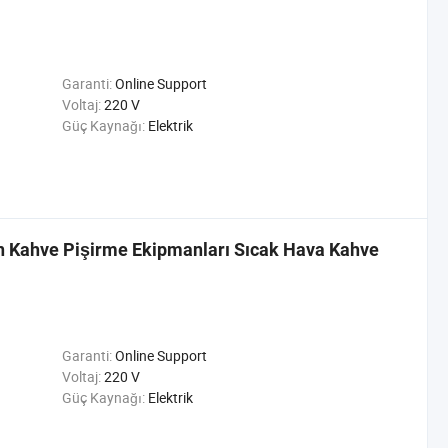
Garanti:
Online Support
Voltaj:
220 V
Güç Kaynağı:
Elektrik
in Kahve Pişirme Ekipmanları Sıcak Hava Kahve
Garanti:
Online Support
Voltaj:
220 V
Güç Kaynağı:
Elektrik