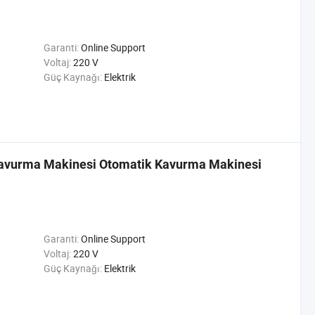
Garanti:
Online Support
Voltaj:
220 V
Güç Kaynağı:
Elektrik
Kavurma Makinesi Otomatik Kavurma Makinesi
Garanti:
Online Support
Voltaj:
220 V
Güç Kaynağı:
Elektrik