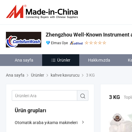
Zhengzhou Well-Known Instrument a
Elmas Üye
Ana sayfa
Ürünler
Hakkımızda
Ke
Ana sayfa
Ürünler
kahve kavurucu
3 KG
3 KG
Topl
Ürün grupları
Otomatik araba yıkama makineleri