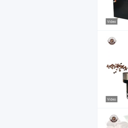
Video
Video