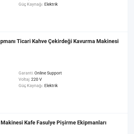
Güç Kaynağı:
Elektrik
ipmanı Ticari Kahve Çekirdeği Kavurma Makinesi
Garanti:
Online Support
Voltaj:
220 V
Güç Kaynağı:
Elektrik
 Makinesi Kafe Fasulye Pişirme Ekipmanları