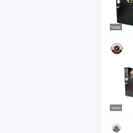
Video
Video