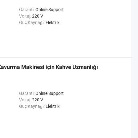
Garanti:
Online Support
Voltaj:
220 V
Güç Kaynağı:
Elektrik
 Kavurma Makinesi için Kahve Uzmanlığı
Garanti:
Online Support
Voltaj:
220 V
Güç Kaynağı:
Elektrik