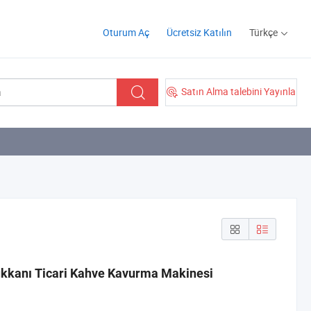
Oturum Aç
Ücretsiz Katılın
Türkçe
Satın Alma talebini Yayınla
kkanı Ticari Kahve Kavurma Makinesi