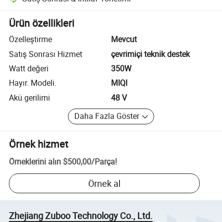
Platform destekli uyuşmazlık çözümü, uygun olduğunda iade veya geri 
Ürün özellikleri
Özelleştirme
Mevcut
Satış Sonrası Hizmet
çevrimiçi teknik destek
Watt değeri
350W
Hayır. Modeli.
MIQI
Akü gerilimi
48 V
Daha Fazla Göster
Örnek hizmet
Örneklerini alın
$500,00
/
Parça
!
Örnek al
Zhejiang Zuboo Technology Co., Ltd.