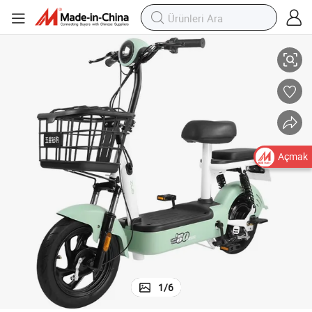
Günlük Seyahatler İçin Uzun Süre Dayanan Pil Elektrikli Bisiklet
Açmak
1
/
6