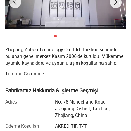
sürücüler yer alır.
Zhejiang Zuboo Technology Co,. Ltd, Taizhou şehrinde
bulunan genel merkez Kasım 2006'de kuruldu. Mükemmel
uyumlu kaynaklara ve uygun ulaşım koşullarına sahip,
canlı bir sahil şehridir.
Tümünü Görüntüle
Şimdi Çin'de Taizhou, Tianjing, Wuxi, Guangxi, Sichuan ve
Henan'da 6 ana üretim üsslerine sahip bir gruptuk. Yıllık
Öğe adı
MIQI
Fabrikamız Hakkında & İşletme Geçmişi
üretim kapasitesi 1 milyon sete ulaşmıştır.
Boyutlar
1420 × 630 × 1040 mm
Adres
No. 78 Nongchang Road,
Şirketimiz, çok amaçlı taleplerinizi karşılayabilecek çeşitli
Jiaojiang District, Taizhou,
Sürüş Aralığı
≥ 32 km
ürünler sunar. Şirketin kurulmasından bu yana "önce
Zhejiang, China
kalite, önce müşteri ve kredi tabanlı" yönetim ilkelerine
MAKS. Hız
30 km/sa
bağlı kalırız ve müşterilerimizin potansiyel ihtiyaçlarını
Ödeme Koşulları
AKREDITIF, T/T