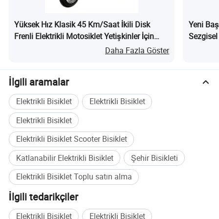
Yüksek Hız Klasik 45 Km/Saat İkili Disk
Yeni Baş
Frenli Elektrikli Motosiklet Yetişkinler İçin
Sezgisel
Şirket Profili
nedir?
Daha Fazla Göster
İlgili aramalar
Elektrikli Bisiklet
Elektrikli Bisiklet
Elektrikli Bisiklet
Elektrikli Bisiklet Scooter Bisiklet
Katlanabilir Elektrikli Bisiklet
Şehir Bisikleti
Zhejiang Zuboo Technology Co., Ltd., elektrikli
Elektrikli Bisiklet Toplu satın alma
motosiklet/scooter/motosiklet geliştirme, üretme
ve yurt içi ve uluslararası pazarlamada faaliyet
İlgili tedarikçiler
gösteren büyük ölçekli bir grup şirketidir. 2006
Elektrikli Bisiklet
Elektrikli Bisiklet