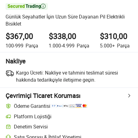

Günlük Seyahatler İçin Uzun Süre Dayanan Pil Elektrikli
Bisiklet
$367,00
$338,00
$310,00
100-999
Parça
1.000-4.999
Parça
5.000+
Parça
Nakliye
Kargo Ücreti:
Nakliye ve tahmini teslimat süresi
hakkında tedarikçiyle iletişime geçin.
Çevrimiçi Ticaret Koruması
Ödeme Garantisi
Platform Lojistiği
Platform destekli lojistik ile daha net gönderi takibi
Denetim Servisi
Seçime bağlı ön sevkiyat denetimi kalite ve miktar kontrolleri için
Satış Sonrası & İhtilaf Yönetimi