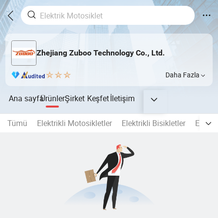
Zhejiang Zuboo Technology Co., Ltd.
Daha Fazla
Ana sayfa
Ürünler
Şirket
Keşfet
İletişim
Tümü
Elektrikli Motosikletler
Elektrikli Bisikletler
Elektri