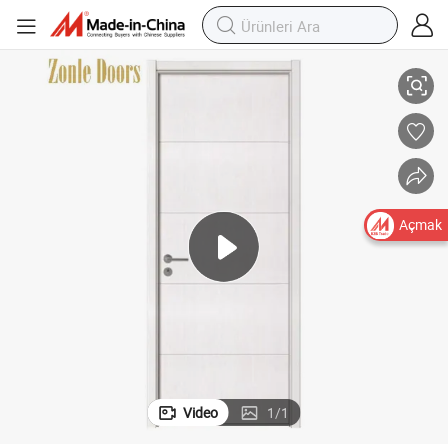
n
Zonle En Yeni Tasarım Ses Geçirmez Masif Ahşap Kapılar Yatak Odası içi
Açmak
Video
1
/
1