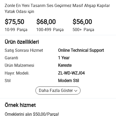
Zonle En Yeni Tasarım Ses Geçirmez Masif Ahşap Kapılar
Yatak Odası için
$75,50
$68,00
$56,00
10-99
Parça
100-499
Parça
500+
Parça
Ürün özellikleri
Satış Sonrası Hizmet
Online Technical Support
Garanti
1 Year
Ürün Malzemesi
Kereste
Hayır. Modeli.
ZL-WD-WZJ04
Stil
Modern Stil
Daha Fazla Göster
Örnek hizmet
Örneklerini alın
$50,00
/
Parça
!