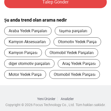
Talep Gönder
MÜŞTERI TALEBINI KARŞILAMAK IÇIN HOWO LIGHT
KAMYONUNUN PARÇALARINI DA EKLIYORUZ.
Şu anda trend olan arama nedir
FABRIKADA MARŞ MOTORU, RADYATÖR, ARA
SOĞUTUCU, DEBRIYAJ PLAKASI, DEBRIYAJ KAPAĞI, YURT
Araba Yedek Parçaları
taşıma parçaları
IÇI VE YURT DIŞI PIYASASINDA SICAK SATIŞ YAPABILEN
FILTRELER, MÜŞTERI TALEBINE GÖRE MANFACTORY'YI
Kamyon Aksesuarları
Otomotiv Yedek Parça
KULLANABILIRIZ.
Kamyon Parçası
Otomobil Yedek Parçaları
ÜSTÜN KALITELI ÜRÜNLER, REKABETÇI FIYATLAR VE
DUYARLI HIZMET IÇIN MÜŞTERILERLE YAKIN BIR
diğer otomotiv parçaları
Araç Yedek Parçası
IŞBIRLIĞI YAPTIK. ÖNCELIĞIMIZ KREDI OLARAK BIZIZ.
KURULUŞUMUZDAN BERI. TEKNOLOJI, FIYAT, INSAN
Motor Yedek Parça
Otomobil Yedek Parçası
KAYNAKLARI VE AĞ AVANTAJLARIMIZDAN
YARARLANARAK MÜŞTERILERE DAHA IYI HIZMET
VERMEK IÇIN SABIRSIZLANIYORUZ.
Yeni Ürünler
Analizler
DAHA FAZLA BILGI IÇIN LÜTFEN ABD ILE ILETIŞIME
Copyright © 2026 Focus Technology Co., Ltd. Tüm hakları saklıdır.
GEÇIN.