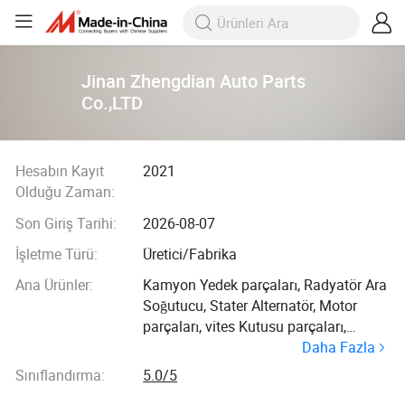
Jinan Zhengdian Auto Parts
Co.,LTD
Hesabın Kayıt
2021
Olduğu Zaman:
Son Giriş Tarihi:
2026-08-07
İşletme Türü:
Üretici/Fabrika
Ana Ürünler:
Kamyon Yedek parçaları, Radyatör Ara
Soğutucu, Stater Alternatör, Motor
parçaları, vites Kutusu parçaları,
Daha Fazla
Tahrik Kabini parçaları, Süspansiyon
parçaları Debriyaj Plakası, Far Filtresi,
Sınıflandırma:
5.0/5
tampon Izgarası Ön camı, Güneşliği