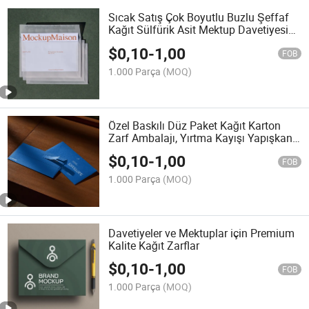
Sıcak Satış Çok Boyutlu Buzlu Şeffaf
Kağıt Sülfürik Asit Mektup Davetiyesi
Ambalaj Torbası Baskısız Zarf Mum
$
0,10
-
1,00
Mühürleri için
FOB
1.000 Parça
(MOQ)
Özel Baskılı Düz Paket Kağıt Karton
Zarf Ambalajı, Yırtma Kayışı Yapışkan
Mühürlü Bozuk Para Cebi Zarf
$
0,10
-
1,00
FOB
1.000 Parça
(MOQ)
Davetiyeler ve Mektuplar için Premium
Kalite Kağıt Zarflar
$
0,10
-
1,00
FOB
1.000 Parça
(MOQ)