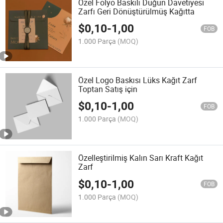
Özel Folyo Baskılı Düğün Davetiyesi
Zarfı Geri Dönüştürülmüş Kağıtta
$
0,10
-
1,00
FOB
1.000 Parça
(MOQ)
Özel Logo Baskısı Lüks Kağıt Zarf
Toptan Satış için
$
0,10
-
1,00
FOB
1.000 Parça
(MOQ)
Özelleştirilmiş Kalın Sarı Kraft Kağıt
Zarf
$
0,10
-
1,00
FOB
1.000 Parça
(MOQ)