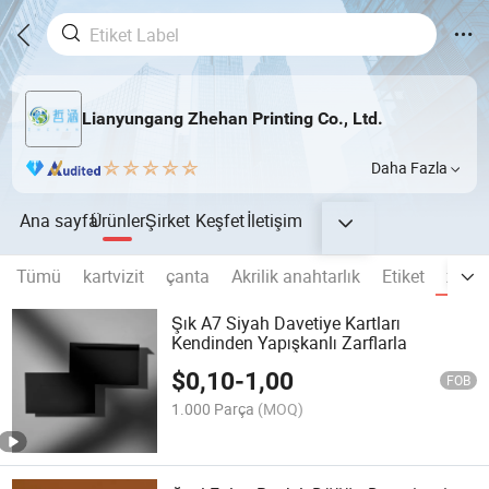
Lianyungang Zhehan Printing Co., Ltd.
Daha Fazla
Ana sayfa
Ürünler
Şirket
Keşfet
İletişim
Tümü
kartvizit
çanta
Akrilik anahtarlık
Etiket
zarf
Şık A7 Siyah Davetiye Kartları
Kendinden Yapışkanlı Zarflarla
$
0,10
-
1,00
FOB
1.000 Parça
(MOQ)