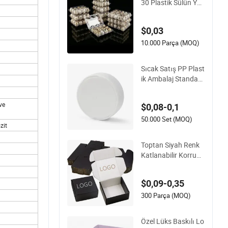
30 Plastik Sülün Yu
murtası Karton Tep
si Pet
$0,03
10.000 Parça (MOQ)
Sıcak Satış PP Plast
ik Ambalaj Standart
İki Açılı Yuvarlak Ağı
z Poşeti
ve
$0,08-0,1
50.000 Set (MOQ)
zit
Toptan Siyah Renk
Katlanabilir Korruga
te Karton Gönderim
Kutu Kutuları
$0,09-0,35
300 Parça (MOQ)
Özel Lüks Baskılı Lo