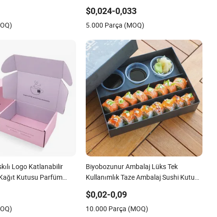
e ve Sebze Kutusu ve
Biyobozunur Gıda Kutusu Konteyneri
$0,024-0,033
su
Hazır Yemek Ambalajı
MOQ)
5.000 Parça (MOQ)
kılı Logo Katlanabilir
Biyobozunur Ambalaj Lüks Tek
 Kağıt Kutusu Parfüm
Kullanımlık Taze Ambalaj Sushi Kutusu
ı Takı Ambalajı
Gıda Kutuları Soslu Kap
$0,02-0,09
ketleme Posta Kutusu
MOQ)
10.000 Parça (MOQ)
Kutusu