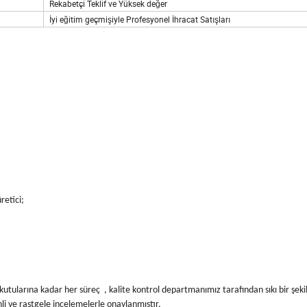
Rekabetçi Teklif ve Yüksek değer
İyi eğitim geçmişiyle Profesyonel İhracat Satışları
retici;
tularına kadar her süreç , kalite kontrol departmanımız tarafından sıkı bir şekil
nli ve rastgele incelemelerle onaylanmıştır.