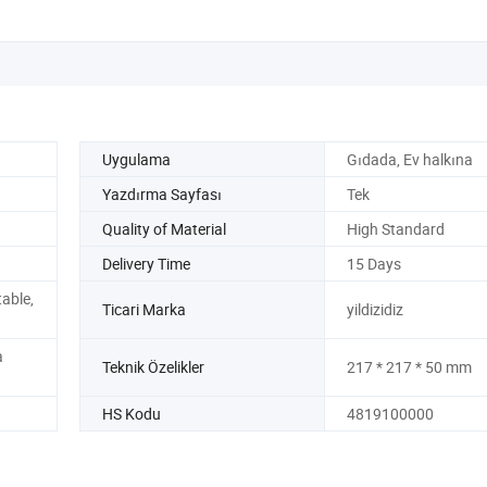
Uygulama
Gıdada, Ev halkına
Yazdırma Sayfası
Tek
Quality of Material
High Standard
Delivery Time
15 Days
able,
Ticari Marka
yildizidiz
a
Teknik Özelikler
217 * 217 * 50 mm
HS Kodu
4819100000