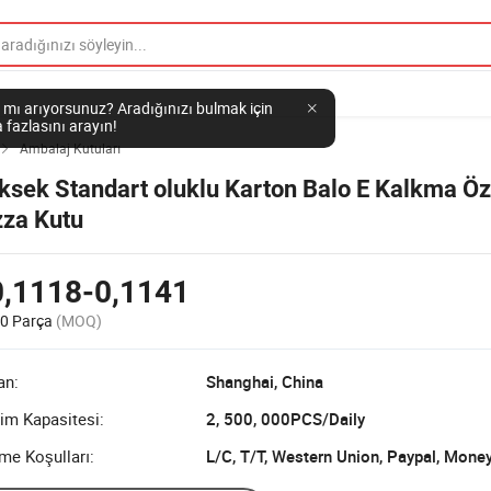
 mı arıyorsunuz? Aradığınızı bulmak için
 fazlasını arayın!
Ambalaj Kutuları

ksek Standart oluklu Karton Balo E Kalkma Öz
zza Kutu
0,1118-0,1141
0 Parça
(MOQ)
an:
Shanghai, China
im Kapasitesi:
2, 500, 000PCS/Daily
me Koşulları:
L/C, T/T, Western Union, Paypal, Mone