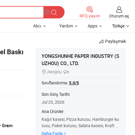
Oturum aç
RFQ yayım
Alıcı
Yardım
Apps
Türkçe
Paylaşmak
el Baskı
YONGSHUNHE PAPER INDUSTRY (S
UZHOU) CO., LTD.
Jiangsu, Çin

Sınıflandırma:
5.0/5
Son Giriş Tarihi:
Jul 25, 2026
Ana Ürünler:
Kağıt kasesi, Pizza kutusu, Hamburger ku
y Gram
tusu, Paket kutusu, Salata kasesi, Kraft ka
ğıt kasesi, Kağıt kap, Çorba kasesi, Kağıt
Daha Fazla