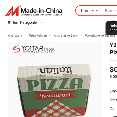
Ürünler
Tüm Kategoriler
Hala
daha
Ana sayfa
Ürün Rehberi
Ambalaj ve Baskı
Paketleme ve Taşıma



Yü
Pi
$
5.00
Lim
Üret
Öde