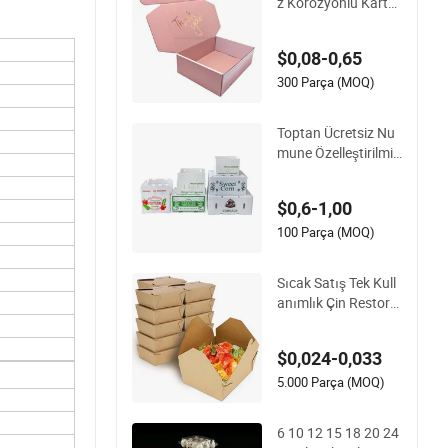
z Korozyonlu Karto
n Kağıt Ambalaj Na
kliye Paketleme Pos
$0,08-0,65
ta Paketi Noel Hediy
esi Karton Kutusu T
300 Parça (MOQ)
akı Parfüm Gıda Piz
za Çikolata
Toptan Ücretsiz Nu
mune Özelleştirilmiş
Renk Yeşil PP Korru
gate Plastik Meyve
$0,6-1,00
ve Sebze Kutusu ve
Zencefil Kutusu
100 Parça (MOQ)
Sıcak Satış Tek Kull
anımlık Çin Restora
nı Kağıt Ambalajı Hı
zlı Biyobozunur Gıd
$0,024-0,033
a Kutusu Konteyner
i Hazır Yemek Amba
5.000 Parça (MOQ)
lajı
6 10 12 15 18 20 24