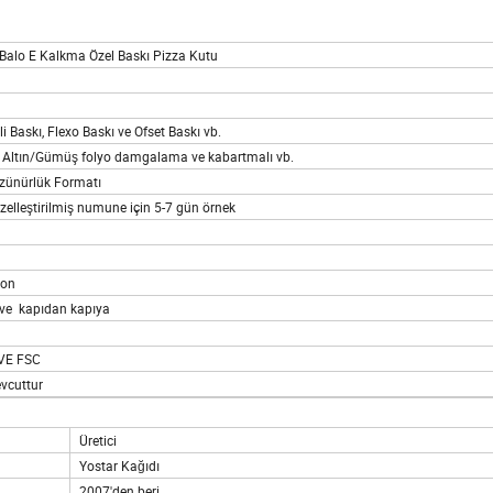
 Balo E Kalkma Özel Baskı Pizza Kutu
 Baskı, Flexo Baskı ve Ofset Baskı vb.
, Altın/Gümüş folyo damgalama ve kabartmalı vb.
özünürlük Formatı
elleştirilmiş numune için 5-7 gün örnek
ion
 ve kapıdan kapıya
 VE FSC
vcuttur
Üretici
Yostar Kağıdı
2007'den beri