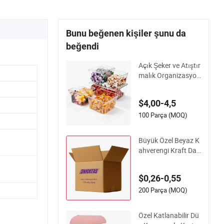
Bunu beğenen kişiler şunu da
beğendi
Açık Şeker ve Atıştır
malık Organizasyon
u için Hayvan Yemi
Gösterim Kutusu
$4,00-4,5
100 Parça (MOQ)
Büyük Özel Beyaz K
ahverengi Kraft Dal
galı Karton Şarap G
iysi Su Donmuş Deni
$0,26-0,55
z Ürünleri Et Ayakka
bı Taşıma Nakliye T
200 Parça (MOQ)
eslimat Paketleme A
mbalaj Kutusu
Özel Katlanabilir Dü