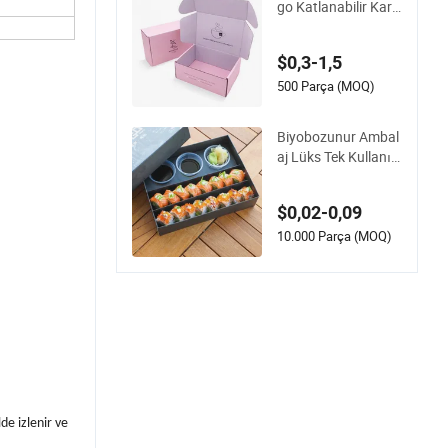
go Katlanabilir Kart
on Kraft Kağıt Kutu
su Parfüm Giysi Aya
$0,3-1,5
kkabı Takı Ambalajı
Gönderim Paketlem
500 Parça (MOQ)
e Posta Kutusu Noe
l Hediye Kutusu
Biyobozunur Ambal
aj Lüks Tek Kullanı
mlık Taze Ambalaj S
ushi Kutusu Gıda K
$0,02-0,09
utuları Soslu Kap
10.000 Parça (MOQ)
de izlenir ve