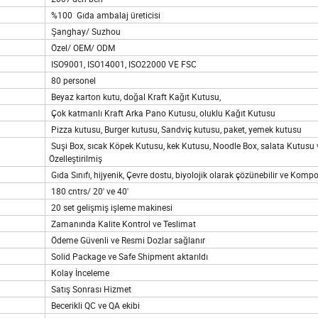
%100 Gıda ambalaj üreticisi
Şanghay/ Suzhou
Özel/ OEM/ ODM
ISO9001, ISO14001, ISO22000 VE FSC
80 personel
Beyaz karton kutu, doğal Kraft Kağıt Kutusu,
Çok katmanlı Kraft Arka Pano Kutusu, oluklu Kağıt Kutusu
Pizza kutusu, Burger kutusu, Sandviç kutusu, paket, yemek kutusu
Suşi Box, sıcak Köpek Kutusu, kek Kutusu, Noodle Box, salata Kutusu 
Özelleştirilmiş
Gıda Sınıfı, hijyenik, Çevre dostu, biyolojik olarak çözünebilir ve Kompo
180 cntrs/ 20' ve 40'
20 set gelişmiş işleme makinesi
Zamanında Kalite Kontrol ve Teslimat
Ödeme Güvenli ve Resmi Dozlar sağlanır
Solid Package ve Safe Shipment aktarıldı
Kolay İnceleme
Satış Sonrası Hizmet
Becerikli QC ve QA ekibi