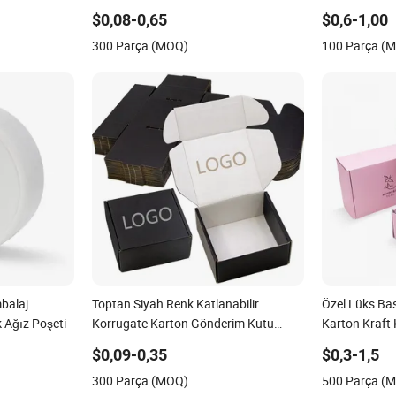
bı Taşıma
Paketleme Posta Paketi Noel Hediyesi
Plastik Meyv
$0,08-0,65
$0,6-1,00
me Ambalaj
Karton Kutusu Takı Parfüm Gıda Pizza
Zencefil Kutu
300 Parça (MOQ)
100 Parça (
Çikolata
mbalaj
Toptan Siyah Renk Katlanabilir
Özel Lüks Bas
k Ağız Poşeti
Korrugate Karton Gönderim Kutu
Karton Kraft
Kutuları
Giysi Ayakkab
$0,09-0,35
$0,3-1,5
Gönderim Pa
300 Parça (MOQ)
500 Parça (
Noel Hediye 