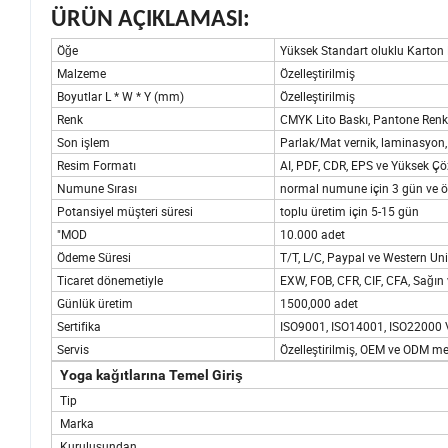
ÜRÜN AÇIKLAMASI:
Öğe
Yüksek Standart oluklu Karton
Malzeme
Özelleştirilmiş
Boyutlar L * W * Y (mm)
Özelleştirilmiş
Renk
CMYK Lito Baskı, Pantone Renkli
Son işlem
Parlak/Mat vernik, laminasyon
Resim Formatı
AI, PDF, CDR, EPS ve Yüksek Ç
Numune Sırası
normal numune için 3 gün ve öz
Potansiyel müşteri süresi
toplu üretim için 5-15 gün
"MOD
10.000 adet
Ödeme Süresi
T/T, L/C, Paypal ve Western Un
Ticaret dönemetiyle
EXW, FOB, CFR, CIF, CFA, Sağın
Günlük üretim
1500,000 adet
Sertifika
ISO9001, ISO14001, ISO22000
Servis
Özelleştirilmiş, OEM ve ODM me
Yoga kağıtlarına Temel Giriş
Tip
Marka
Kuruluşundan