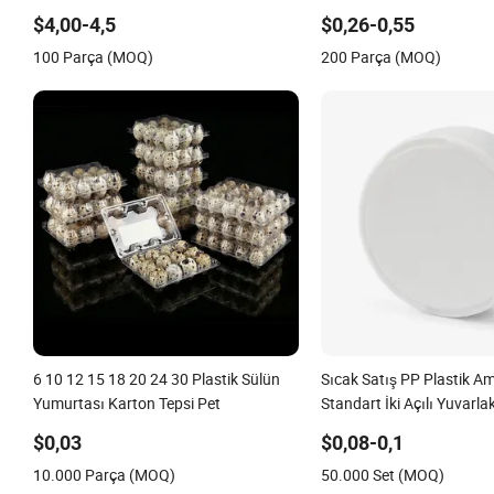
Gösterim Kutusu
Deniz Ürünleri Et Ayakka
$4,00-4,5
$0,26-0,55
Nakliye Teslimat Paketle
100 Parça (MOQ)
200 Parça (MOQ)
Kutusu
6 10 12 15 18 20 24 30 Plastik Sülün
Sıcak Satış PP Plastik A
Yumurtası Karton Tepsi Pet
Standart İki Açılı Yuvarla
$0,03
$0,08-0,1
10.000 Parça (MOQ)
50.000 Set (MOQ)