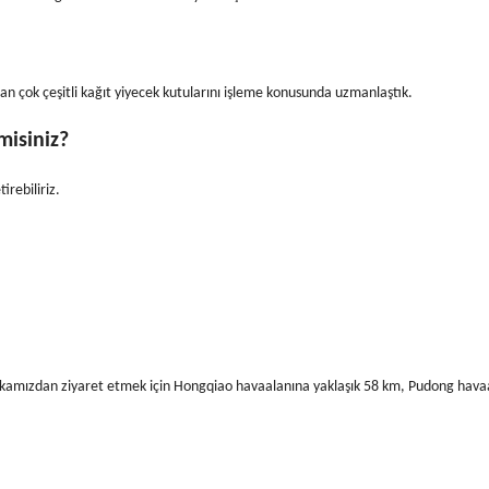
olan çok çeşitli kağıt yiyecek kutularını işleme konusunda uzmanlaştık.
 misiniz?
tirebiliriz.
brikamızdan ziyaret etmek için Hongqiao havaalanına yaklaşık 58 km, Pudong hava