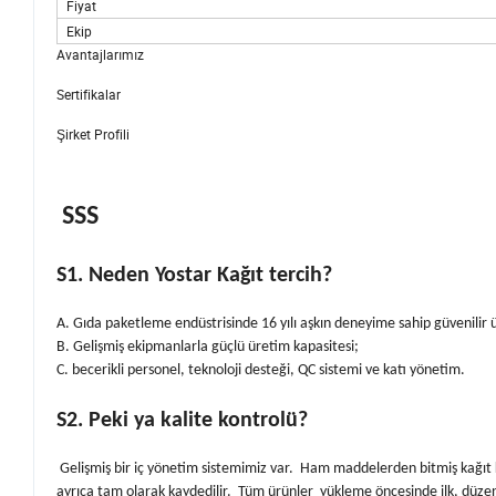
Fiyat
Ekip
Avantajlarımız
Sertifikalar
Şirket Profili
SSS
S1. Neden Yostar Kağıt tercih?
A. Gıda paketleme endüstrisinde 16 yılı aşkın deneyime sahip güvenilir ü
B. Gelişmiş ekipmanlarla güçlü üretim kapasitesi;
C. becerikli personel, teknoloji desteği, QC sistemi ve katı yönetim.
S2. Peki ya kalite kontrolü?
Gelişmiş bir iç yönetim sistemimiz var. Ham maddelerden bitmiş kağıt ku
ayrıca tam olarak kaydedilir. Tüm ürünler yükleme öncesinde ilk, düze