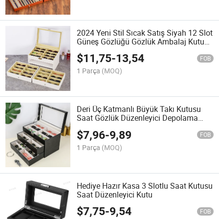
2024 Yeni Stil Sıcak Satış Siyah 12 Slot
Güneş Gözlüğü Gözlük Ambalaj Kutusu
Deri Kutular Kilitli
$
11,75
-
13,54
FOB
1 Parça
(MOQ)
Deri Üç Katmanlı Büyük Takı Kutusu
Saat Gözlük Düzenleyici Depolama
Kutusu
$
7,96
-
9,89
FOB
1 Parça
(MOQ)
Hediye Hazır Kasa 3 Slotlu Saat Kutusu
Saat Düzenleyici Kutu
$
7,75
-
9,54
FOB