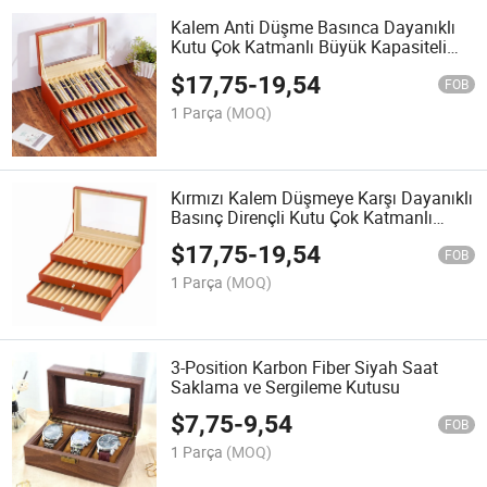
Kalem Anti Düşme Basınca Dayanıklı
Kutu Çok Katmanlı Büyük Kapasiteli
Depolama Kutusu
$
17,75
-
19,54
FOB
1 Parça
(MOQ)
Kırmızı Kalem Düşmeye Karşı Dayanıklı
Basınç Dirençli Kutu Çok Katmanlı
Büyük Kapasiteli Depolama Kutusu
$
17,75
-
19,54
FOB
1 Parça
(MOQ)
3-Position Karbon Fiber Siyah Saat
Saklama ve Sergileme Kutusu
$
7,75
-
9,54
FOB
1 Parça
(MOQ)