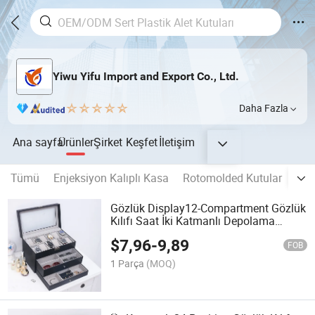
Yiwu Yifu Import and Export Co., Ltd.
Daha Fazla
Ana sayfa
Ürünler
Şirket
Keşfet
İletişim
Tümü
Enjeksiyon Kalıplı Kasa
Rotomolded Kutular
Alet
Gözlük Display12-Compartment Gözlük
Kılıfı Saat İki Katmanlı Depolama
Kutusu
$
7,96
-
9,89
FOB
1 Parça
(MOQ)