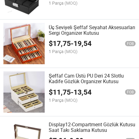
1 Parça
(MOQ)
Üç Seviyeli Şeffaf Seyahat Aksesuarları
Sergi Organizer Kutusu
$
17,75
-
19,54
FOB
1 Parça
(MOQ)
Şeffaf Cam Üstü PU Deri 24 Slotlu
Kadife Gözlük Organizer Kutusu
$
11,75
-
13,54
FOB
1 Parça
(MOQ)
Display12-Compartment Gözlük Kutusu
Saat Takı Saklama Kutusu