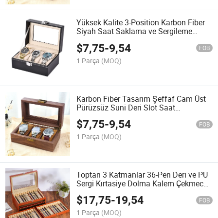
Yüksek Kalite 3-Position Karbon Fiber
Siyah Saat Saklama ve Sergileme
Kutusu
$
7,75
-
9,54
FOB
1 Parça
(MOQ)
Karbon Fiber Tasarım Şeffaf Cam Üst
Pürüzsüz Suni Deri Slot Saat
Düzenleyici Saat Sergi Depolama
$
7,75
-
9,54
Kutusu
FOB
1 Parça
(MOQ)
Toptan 3 Katmanlar 36-Pen Deri ve PU
Sergi Kırtasiye Dolma Kalem Çekmece
Kutuları
$
17,75
-
19,54
FOB
1 Parça
(MOQ)