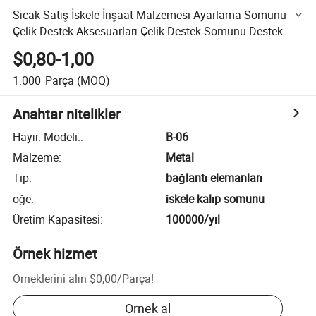
Sıcak Satış İskele İnşaat Malzemesi Ayarlama Somunu
Çelik Destek Aksesuarları Çelik Destek Somunu Destek
Somunu
$0,80-1,00
1.000
Parça
(MOQ)
Anahtar nitelikler
Hayır. Modeli.
:
B-06
Malzeme
:
Metal
Tip
:
bağlantı elemanları
öğe
:
i̇skele kalıp somunu
Üretim Kapasitesi
:
100000/yıl
Örnek hizmet
Örneklerini alın
$0,00
/
Parça
!
Örnek al