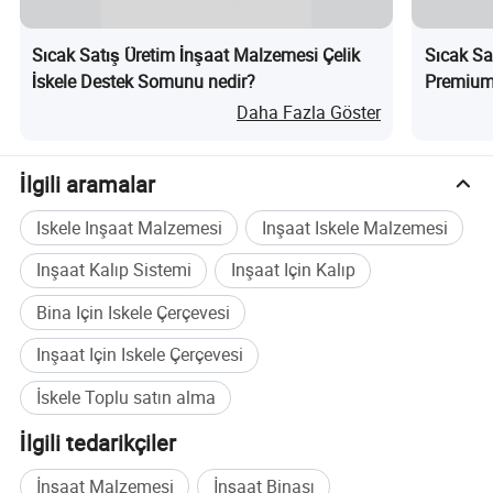
Sıcak Satış Üretim İnşaat Malzemesi Çelik
Sıcak 
İskele Destek Somunu nedir?
Premium
Sıcak S
Daha Fazla Göster
İlgili aramalar
Iskele Inşaat Malzemesi
Inşaat Iskele Malzemesi
Inşaat Kalıp Sistemi
Inşaat Için Kalıp
Bina Için Iskele Çerçevesi
Inşaat Için Iskele Çerçevesi
İskele Toplu satın alma
İlgili tedarikçiler
İnşaat Malzemesi
İnşaat Binası