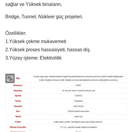
sağlar ve Yüksek binaların,
Bridge, Tunnel, Nükleer güç projeleri.
Özellikler:
1.Yüksek çekme mukavemeti
2.Yüksek proses hassasiyeti, hassas diş.
3.Yüzey işleme: Elektrolitik
Sıcak satış yapı iskelesi/iskele İnşaat İnşaat Malzeme Ayarlama somunu Çelik Destek Bağlantılar
Öğe
Çelik Destek somunu Çelik Destek somunu destekleme somunu destekleme somunu
Malzeme
DI/QT
Boyutlar
14 mm/15 mm/17 mm/20 mm/22 mm
Ağırlık
0,68 KG
Yüzey
Kaplama
Standart
DIN 18216
Not
OEM hizmeti mevcuttur
"MOD
5000 Ge
Paket
Çelik palet, karton, kontrplak kasa veya talep üzerine
Ödeme Koşulları
TT, L/C, ayrıntılı olarak iletişim kurabiliriz