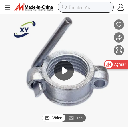
Açmak
Video
1
/
6