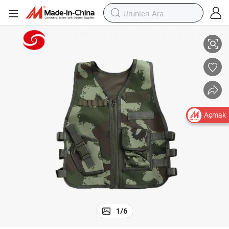
ılık için
Dijital Güvenlik Koruyucu Kamuflaj Taktiği Çocuk Yelek Taşıyıcısı Taktiği Avc
Açmak
1
/
6