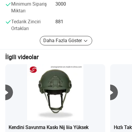
dört bir yanındaki arkadaşlarımızla kapsamlı işbirliği
Minimum Sipariş
3000
ilişkileri kurmayı umuyoruz.
Miktarı
Tedarik Zinciri
881
Ortakları
Daha Fazla Göster
İlgili videolar
Kendini Savunma Kaskı Nij Iiia Yüksek
Hızlı Ta