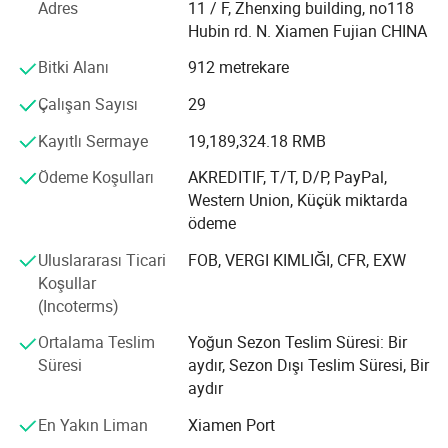
Adres
11 / F, Zhenxing building, no118
ülkeye ihracat konusunda deneyimlerimiz var. Ana
Hubin rd. N. Xiamen Fujian CHINA
işletmemiz, yabancı devlet dairelerine askeri ve polis
ürünleri tedarik etmek. Bunun dışında, taktiksel ve dış
Bitki Alanı
912 metrekare
mekan ürünleri için ünlü markalarla da çalışıyoruz.
Çalışan Sayısı
29
Afrika, Orta Doğu, Güney Amerika ve Asya'dan düzenli
Kayıtlı Sermaye
19,189,324.18 RMB
olarak yapılan hükümet tekliflerine katıldık. Bunun dışında,
bazı ünlü dış mekan markalarıyla işbirliği yaptık ve
Ödeme Koşulları
AKREDITIF, T/T, D/P, PayPal,
dünyanın dört bir yanındaki müşterilerden güven ve onay
Western Union, Küçük miktarda
aldık.
ödeme
Kalitenin askeri işin hayatı olduğuna inanıyoruz ve her
Uluslararası Ticari
FOB, VERGI KIMLIĞI, CFR, EXW
zaman sert bir uyuma sahip bir iş yapıyoruz. "Kalite,
Koşullar
Teslimat ve Hizmet" felsefesine dayanarak, müşterilerimizi
(Incoterms)
gelişmiş teknoloji, güvenilir kalite ve hizmet sonrası
Ortalama Teslim
Yoğun Sezon Teslim Süresi: Bir
düşüncelerle sürekli olarak memnun edeceğiz
Süresi
aydır, Sezon Dışı Teslim Süresi, Bir
. Uluslararası uygulamalara ve eşitlik ve karşılıklı fayda
aydır
ilkesine her zaman uyacağız, ve mühimmat ve lojistik
En Yakın Liman
Xiamen Port
ekipman ürünlerinin geliştirilmesi konusunda dünyanın