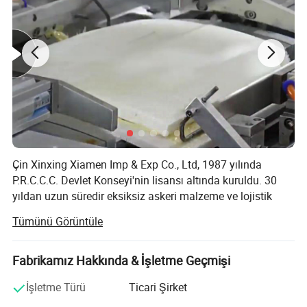
Çin Xinxing Xiamen Imp & Exp Co., Ltd, 1987 yılında
P.R.C.C.C. Devlet Konseyi'nin lisansı altında kuruldu. 30
yıldan uzun süredir eksiksiz askeri malzeme ve lojistik
ekipman serilerinin profesyonel tedarikçisidir. Çin Xinxing
Tümünü Görüntüle
Corp.'un bir üyesi olarak, sadece kendi askeri giysi
fabrikamız değil, Ancak sırt çantası, yelek, bot, balistik
eşya, isyan ekipmanı gibi yüzlerce üreticiye de sahip.
Fabrikamız Hakkında & İşletme Geçmişi
Yılda 60, 000, 000.00 ABD dolarının üzerinde ihracat
İşletme Türü
Ticari Şirket
cirosuyla Askeri ve Polis malzemeleri için 70'den fazla