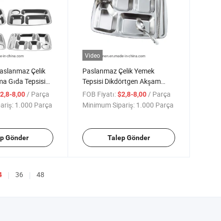
Video
Paslanmaz Çelik
Paslanmaz Çelik Yemek
a Gıda Tepsisi
Tepsisi Dikdörtgen Akşam
Yemeği Tabağı veya
/ Parça
FOB Fiyatı:
/ Parça
2,8-8,00
$2,8-8,00
Atıştırmalık Servis Tepsisi
ariş:
1.000 Parça
Minimum Sipariş:
1.000 Parça
ep Gönder
Talep Gönder
36
48
4