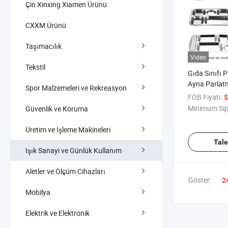
Çin Xinxing Xiamen Ürünü
CXXM Ürünü
Taşımacılık
Video
Tekstil
Gıda Sınıfı 
Ayna Parlatm
Spor Malzemeleri ve Rekreasyon
Büfe Tabağı
FOB Fiyatı:
$
Minimum Sip
Güvenlik ve Koruma
Üretim ve İşleme Makineleri
Tal
Işık Sanayi ve Günlük Kullanım
Aletler ve Ölçüm Cihazları
Göster:
2
Mobilya
Elektrik ve Elektronik