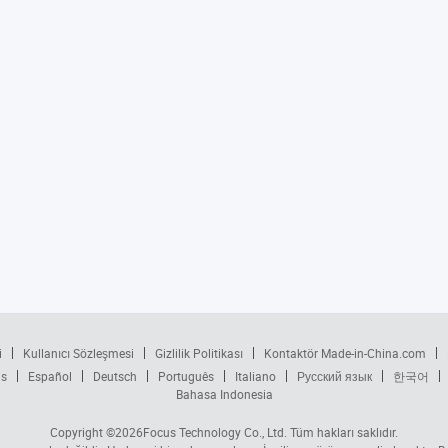
i
Kullanıcı Sözleşmesi
Gizlilik Politikası
Kontaktör Made-in-China.com
is
Español
Deutsch
Português
Italiano
Русский язык
한국어
Bahasa Indonesia
Copyright ©2026
Focus Technology Co., Ltd.
Tüm hakları saklıdır.