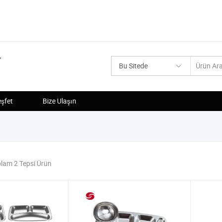
Bu Sitede
şfet
Bize Ulaşın
lam 2 Tepsi Ürün