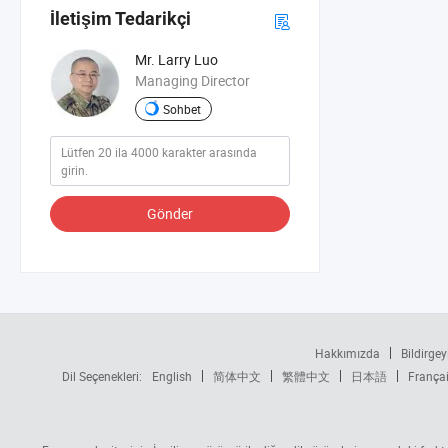
İletişim Tedarikçi
Mr. Larry Luo
Managing Director
Sohbet
Gönder
Hakkımızda
Bildirgey
Dil Seçenekleri:
English
简体中文
繁體中文
日本語
França