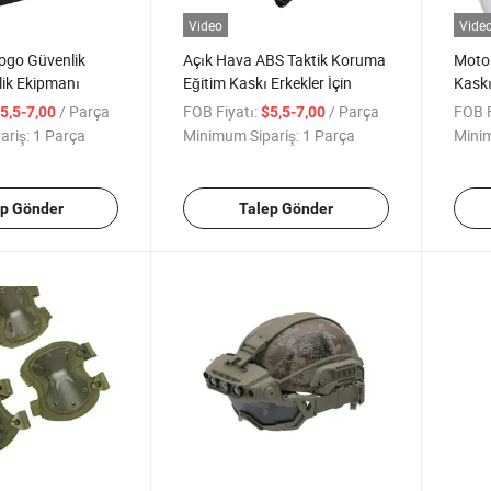
Video
Vide
ogo Güvenlik
Açık Hava ABS Taktik Koruma
Motos
lik Ekipmanı
Eğitim Kaskı Erkekler İçin
Kaskı
Kaskl
/ Parça
FOB Fiyatı:
/ Parça
FOB F
5,5-7,00
$5,5-7,00
ariş:
1 Parça
Minimum Sipariş:
1 Parça
Minim
ep Gönder
Talep Gönder