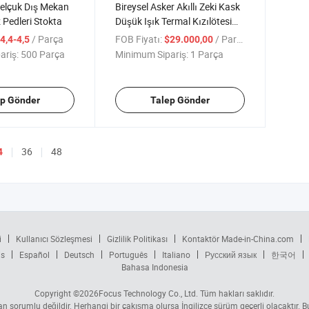
 Selçuk Dış Mekan
Bireysel Asker Akıllı Zeki Kask
 Pedleri Stokta
Düşük Işık Termal Kızılötesi
Füzyon Ar Ekranı
/ Parça
FOB Fiyatı:
/ Parça
4,4-4,5
$29.000,00
ariş:
500 Parça
Minimum Sipariş:
1 Parça
ep Gönder
Talep Gönder
36
48
4
i
Kullanıcı Sözleşmesi
Gizlilik Politikası
Kontaktör Made-in-China.com
is
Español
Deutsch
Português
Italiano
Русский язык
한국어
Bahasa Indonesia
Copyright ©2026
Focus Technology Co., Ltd.
Tüm hakları saklıdır.
tan sorumlu değildir. Herhangi bir çakışma olursa İngilizce sürüm geçerli olacaktır.