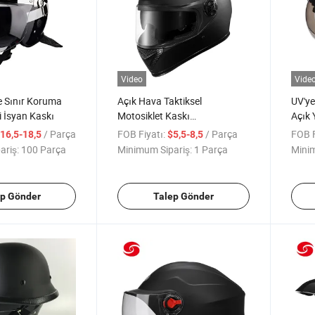
Video
Vide
e Sınır Koruma
Açık Hava Taktiksel
UV'ye
i İsyan Kaskı
Motosiklet Kaskı
Açık 
Özelleştirilmiş Logo
Şapka
/ Parça
FOB Fiyatı:
/ Parça
FOB F
16,5-18,5
$5,5-8,5
ariş:
100 Parça
Minimum Sipariş:
1 Parça
Minim
ep Gönder
Talep Gönder