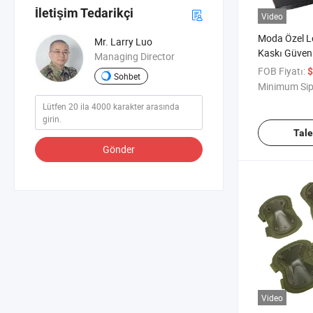
İletişim Tedarikçi
Video
Moda Özel L
Mr. Larry Luo
Kaskı Güven
Managing Director
FOB Fiyatı:
$
Sohbet
Minimum Sip
Tal
Gönder
Video