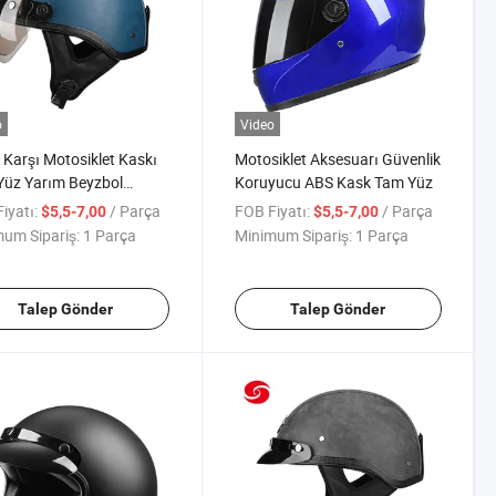
o
Video
 Karşı Motosiklet Kaskı
Motosiklet Aksesuarı Güvenlik
Yüz Yarım Beyzbol
Koruyucu ABS Kask Tam Yüz
sı Güvenlik Kaskı
iyatı:
/ Parça
FOB Fiyatı:
/ Parça
$5,5-7,00
$5,5-7,00
um Sipariş:
1 Parça
Minimum Sipariş:
1 Parça
Talep Gönder
Talep Gönder