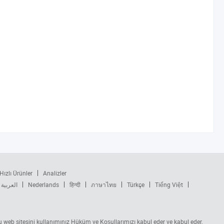
Hızlı Ürünler
Analizler
العربية
Nederlands
हिन्दी
ภาษาไทย
Türkçe
Tiếng Việt
 Bu web sitesini kullanımınız Hüküm ve Koşullarımızı kabul eder ve kabul eder.