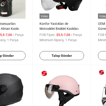
Video
Vide
ksesuarları
Konfor Yastıkları ile
OEM A
 Alman Kaskı
Motosiklet Bisiklet Kaskları
Güven
Bisik
/ Parça
FOB Fiyatı:
/ Parça
FOB F
5,5-7,00
$5,5-7,00
ariş:
1 Parça
Minimum Sipariş:
1 Parça
Minim
ep Gönder
Talep Gönder