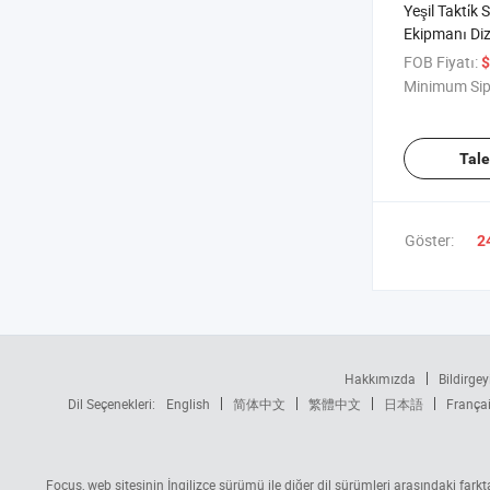
Yeşil Takti̇k
Ekipmanı Diz
FOB Fiyatı:
$
Minimum Sip
Tal
Göster:
2
Hakkımızda
Bildirgey
Dil Seçenekleri:
English
简体中文
繁體中文
日本語
França
Focus, web sitesinin İngilizce sürümü ile diğer dil sürümleri arasındaki fark