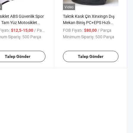
o
Video
iklet ABS Güvenlik Spor
Taktik Kask Çin Xinxingn Dış
 Tam Yüz Motosiklet
Mekan Biniş PC+EPS Hızlı
arı
Kask
iyatı:
/ Parça
FOB Fiyatı:
/ Parça
$12,5-15,00
$80,00
um Sipariş:
500 Parça
Minimum Sipariş:
500 Parça
Talep Gönder
Talep Gönder