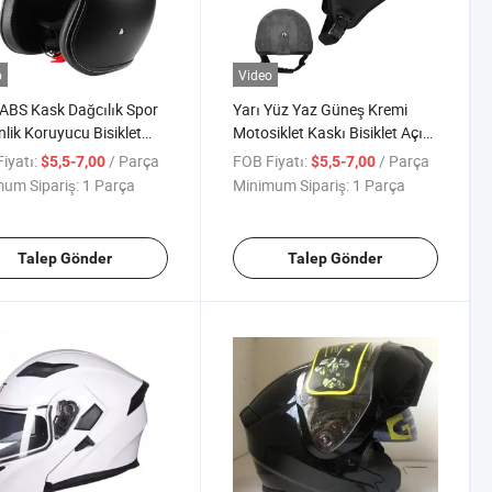
o
Video
BS Kask Dağcılık Spor
Yarı Yüz Yaz Güneş Kremi
lik Koruyucu Bisiklet
Motosiklet Kaskı Bisiklet Açık
let Sürme için
Yüz Yarı Kask Elektrikli Araç
iyatı:
/ Parça
FOB Fiyatı:
/ Parça
$5,5-7,00
$5,5-7,00
Güvenlik Kaskı
um Sipariş:
1 Parça
Minimum Sipariş:
1 Parça
Talep Gönder
Talep Gönder