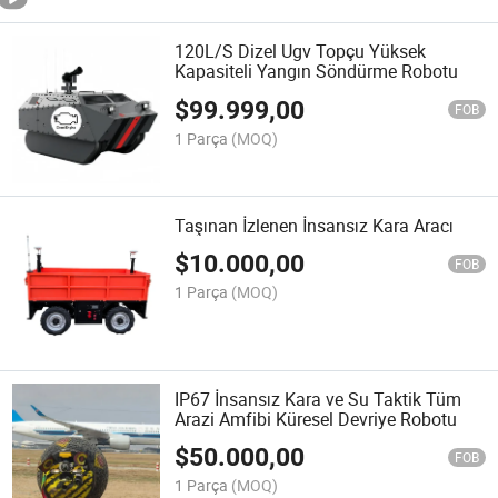
120L/S Dizel Ugv Topçu Yüksek
Kapasiteli Yangın Söndürme Robotu
$
99.999,00
FOB
1 Parça
(MOQ)
Taşınan İzlenen İnsansız Kara Aracı
$
10.000,00
FOB
1 Parça
(MOQ)
IP67 İnsansız Kara ve Su Taktik Tüm
Arazi Amfibi Küresel Devriye Robotu
$
50.000,00
FOB
1 Parça
(MOQ)