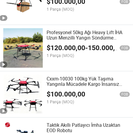
$
100.000,00
FOB
1 Parça
(MOQ)
Profesyonel 50kg Ağı Heavy Lift İHA
Uzun Menzilli Yangın Söndürme
Teslimat Kargo Dronu
$
120.000,00
-
150.000,00
FOB
1 Parça
(MOQ)
Cxxm-10030 100kg Yük Taşıma
Yangınla Mücadele Kargo İnsansız
Hava Aracı
$
100.000,00
FOB
1 Parça
(MOQ)
Taktik Akıllı Patlayıcı İmha Uzaktan
EOD Robotu