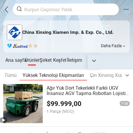
China Xinxing Xiamen Imp. & Exp. Co., Ltd.
Daha Fazla
Ana sayfa
Ürünler
Şirket
Keşfet
İletişim
Tümü
Yüksek Teknoloji Ekipmanları
Çin Xinxing Xiamen
Ağır Yük Dört Tekerlekli Farklı UGV
İnsansız AGV Taşıma Robotları Lojistik
için
$
99.999,00
FOB
1 Parça
(MOQ)