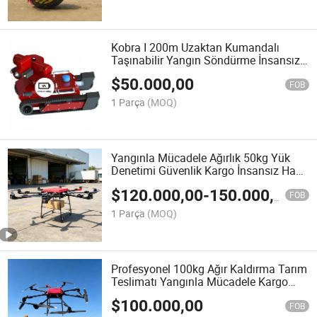
Kobra I 200m Uzaktan Kumandalı
Taşınabilir Yangın Söndürme İnsansız
Taktik Robotu
$
50.000,00
FOB
1 Parça
(MOQ)
Yangınla Mücadele Ağırlık 50kg Yük
Denetimi Güvenlik Kargo İnsansız Hava
Aracı
$
120.000,00
-
150.000,00
FOB
1 Parça
(MOQ)
Profesyonel 100kg Ağır Kaldırma Tarım
Teslimatı Yangınla Mücadele Kargo
İnsansız Hava Aracı
$
100.000,00
FOB