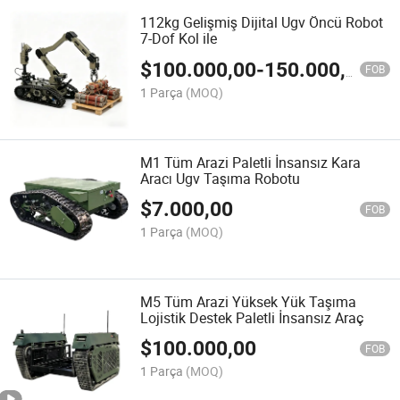
112kg Gelişmiş Dijital Ugv Öncü Robot
7-Dof Kol ile
$
100.000,00
-
150.000,00
FOB
1 Parça
(MOQ)
M1 Tüm Arazi Paletli İnsansız Kara
Aracı Ugv Taşıma Robotu
$
7.000,00
FOB
1 Parça
(MOQ)
M5 Tüm Arazi Yüksek Yük Taşıma
Lojistik Destek Paletli İnsansız Araç
$
100.000,00
FOB
1 Parça
(MOQ)