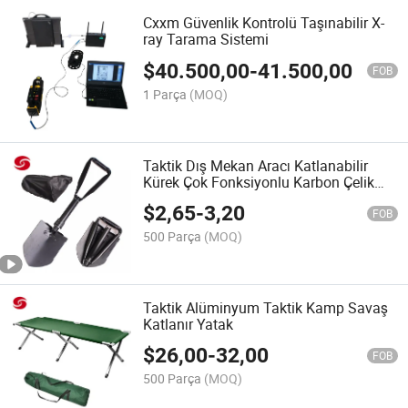
Cxxm Güvenlik Kontrolü Taşınabilir X-
ray Tarama Sistemi
$
40.500,00
-
41.500,00
FOB
1 Parça
(MOQ)
Taktik Dış Mekan Aracı Katlanabilir
Kürek Çok Fonksiyonlu Karbon Çelik
Dış Mekan Kamp Küreği
$
2,65
-
3,20
FOB
500 Parça
(MOQ)
Taktik Alüminyum Taktik Kamp Savaş
Katlanır Yatak
$
26,00
-
32,00
FOB
500 Parça
(MOQ)