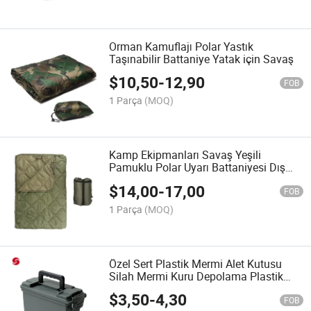
Orman Kamuflajı Polar Yastık
Taşınabilir Battaniye Yatak için Savaş
$
10,50
-
12,90
FOB
1 Parça
(MOQ)
Kamp Ekipmanları Savaş Yeşili
Pamuklu Polar Uyarı Battaniyesi Dış
Mekan için
$
14,00
-
17,00
FOB
1 Parça
(MOQ)
Özel Sert Plastik Mermi Alet Kutusu
Silah Mermi Kuru Depolama Plastik
Mermi Kutusu
$
3,50
-
4,30
FOB