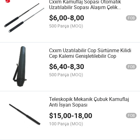
Cxxm Kamuflaj Sopası Otomatik
Uzatılabilir Sopası Alaşım Çelik
Uzatılabilir Sopası
$
6,00
-
8,00
FOB
500 Parça
(MOQ)
Cxxm Uzatılabilir Cop Sürtünme Kilidi
Cep Kalemi Genişletilebilir Cop
$
6,40
-
8,30
FOB
500 Parça
(MOQ)
Teleskopik Mekanik Çubuk Kamuflaj
Anti İsyan Sopası
$
15,00
-
18,00
FOB
100 Parça
(MOQ)