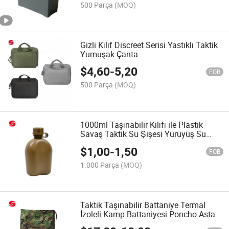
500 Parça
(MOQ)
Gizli Kılıf Discreet Serisi Yastıklı Taktik
Yumuşak Çanta
$
4,60
-
5,20
FOB
500 Parça
(MOQ)
1000ml Taşınabilir Kılıfı ile Plastik
Savaş Taktik Su Şişesi Yürüyüş Su
Şişesi
$
1,00
-
1,50
FOB
1.000 Parça
(MOQ)
Taktik Taşınabilir Battaniye Termal
İzoleli Kamp Battaniyesi Poncho Astarı
ile