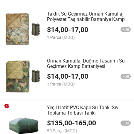
Taktik Su Geçirmez Orman Kamuflaj
Polyester Taşınabilir Battaniye Kamp
Battaniyesi
$
14,00
-
17,00
FOB
1 Parça
(MOQ)
Orman Kamuflaj Düğme Tasarımı Su
Geçirmez Kamp Battaniyesi
$
14,00
-
17,00
FOB
1 Parça
(MOQ)
Yeşil Hafif PVC Kaplı Su Tankı Sıvı
Toplama Torbası Tankı
$
135,00
-
165,00
FOB
50 Parça
(MOQ)