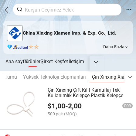
China Xinxing Xiamen Imp. & Exp. Co., Ltd.
Daha Fazla
Ana sayfa
Ürünler
Şirket
Keşfet
İletişim
Tümü
Yüksek Teknoloji Ekipmanları
Çin Xinxing Xiamen
Çin Xinxing Çift Kilit Kamuflaj Tek
Kullanımlık Kelepçe Plastik Kelepçe
$
1,00
-
2,00
FOB
500 pair
(MOQ)