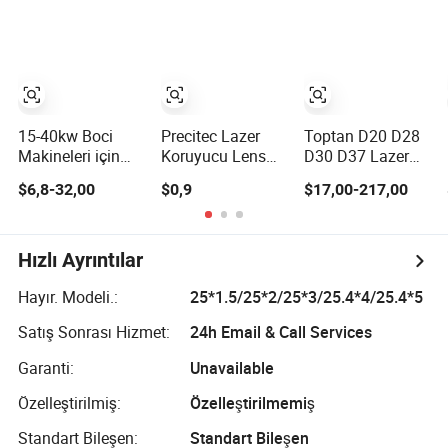
Lens
Makineleri için
Koruyucu Cam
Lens
15-40kw Boci
Precitec Lazer
Toptan D20 D28
Makineleri için
Koruyucu Lens
D30 D37 Lazer
Yüksek Verimli
Yüksek Güçlü
Odak Lens
$6,8-32,00
$0,9
$17,00-217,00
Lazer Lens Seti
Optik Lens
Çözümleri
Hızlı Ayrıntılar
Hayır. Modeli.:
25*1.5/25*2/25*3/25.4*4/25.4*5
Satış Sonrası Hizmet:
24h Email & Call Services
Garanti:
Unavailable
Özelleştirilmiş:
Özelleştirilmemiş
Standart Bileşen:
Standart Bileşen