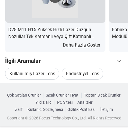
D28 M11 H15 Yüksek Hızlı Lazer Düzgün
Fabrika
Nozullar Tek Katmanlı veya Çift Katmanlı
Modülü 
Yüksek kalite
nedir?
Daha Fazla Göster
1.Yüksek kaliteli kuvars kristallerden yapılmıştır.
2.Radyaasyona dayanıklıdır, dengeli bir performans
İlgili Aramalar
sunar, uzun bir kullanım ömrüne sahiptir ve zorlu
Kullanılmış Lazer Lens
Endüstriyel Lens
ortamlarda kullanılabilir.
Kategorilere Göre Gözat
3.Standart yüksek verimlilik, düşük kayıp, yansıma
Lazer Makinesi Merceği
Lazer Kesim Merceği
önleme ve düşük dağılım.
Çok Satılan Ürünler
Sıcak Ürünler Fiyatı
Toptan Sıcak Ürünler
Yıldız alıcı
PC Sitesi
Analizler
4.Çift taraflı kaplama işlemi.
Cam Lens Lazer
Lazer Mercek Parçası
Zarf
Kullanıcı Sözleşmesi
Gizlilik Politikası
İletişim
5.Yüksek hassasiyetli işleme.
Copyright © 2026 Focus Technology Co., Ltd. All Rights Reserved