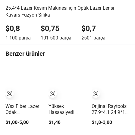
25.4*4 Lazer Kesim Makinesi için Optik Lazer Lensi
Kuvars Füzyon Silika
$0,8
$0,75
$0,7
1-100
parça
101-500
parça
≥501
parça
Benzer ürünler
Wsx Fiber Lazer
Yüksek
Orijinal Raytools
Odak
Hassasiyetli
27.9*4.1 24.9*1.5
Kolimasyonu için
27.9mm Fiber
Fiber Kesim
$1,00-5,00
$1,48
$1,8-3,00
Geliştirilmiş
Lazer Lens
Makinesi Başlığı
Hassas Optik
Raytools
için Lazer