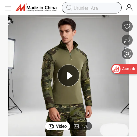
Açmak
Video
1
/
6