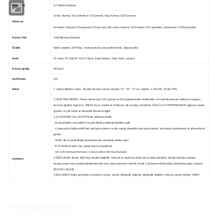
Ürün Türü
G3 Taktik Kostümü
Ceket: Kumaş: %65 polyester %35 pamuk, örgü kumaş: %100 pamuk
Malzeme
Pantolon: Kumaş %65 polyester %35 pamuk, dört yöne esneme: %90 naylon %10 spandeks, yün kumaş: %100 polyester
Kumaş Türü
Twill/Ripstop (Dipstop
Özellik
Nefes alabilen, RIP-Stop, renk üzerinde çok çeşitli bentlik, yüksek kalite
Renk
CP, Siyah CP, Yeşil CP, Gri CP, Siyah, Siyah Python, Yeşil, Haki, Lacivert
Kumaş ağırlığı
200 g/m
Sertifikalar
ISO
Paket
1 adet/polietilen torba, 20 adet/karton, karton boyutu: 56 * 39 * 37 cm. Ağırlık: 1,5 KG/PC, 30 KG/CTN.
1.2018 YENI MODEL: Temel olarak yeni %35 pamuk ve %65 polyesterden üretilmiştir ve 4 yönde esneyen dokuma vurgular,
durmaz giysiler, kaplama, YKK fermuar, elastik ve IP düzeyi, diz ve kalça etrafında GÜÇLÜ ve IYI PERFORMANS sağlayan esnek
giysiler ve çok rahat ve dayanıklı olmasını sağlar.
2.A) IDOGEAR G3'e özel YENI bir eşofman altıdır.
b) çıkarılabilir savaş dizleri ve gizli dirsek pedleriyle birlikte gelir.
c) benzersiz düşük profilli bel ayarlama sistemi ve diz yastığı yükseklik ayarlama sistemi, bu sistemi profesyonel ve işlevsel hale
getirir.
d) bel, diz ve ayak bileği pozisyonlarının arkasında beden ayarı
E) 10 farklı boyutta cep, geniş taşıma kapasitesi.
cırt cırtlı fermuarlı fermuar, 2 kalça cebi ve fermuar bulunur.
3.ÖZELLIKLER: Boyut ABD ölçü ölçüleri değildir. Gömlek ve eşofman altları biraz daha küçüktür. Beden tablosu resmine
Açıklama
başvurmanız veya kendi bedeninizden bir tane daha seçmeniz önerilir. Renk: Çok kamereli Kamuflaj. Seçiminize göre 6 boyut:
XS/S/M/L/XL/XXL.
4.KULLANIM: Doğa yürüyüşü, tırmanma, kamp, avcılık, Balıkçılık, dağcılık, Balıkçılık, Bisiklet, Macera gezisi, Eğitim, SWAT...
Ayrıntılı fotoğraflar