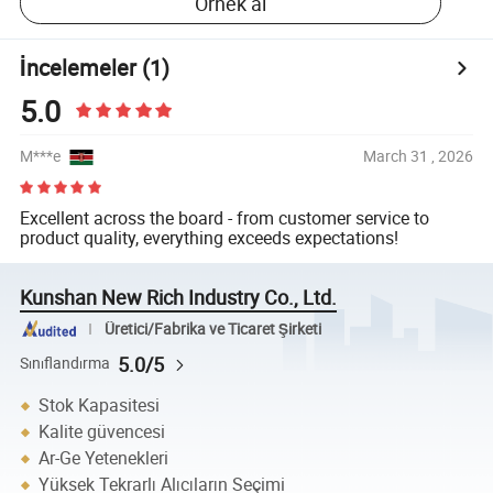
Örnek al
İncelemeler
(1)
5.0
M***e
March 31 , 2026
Excellent across the board - from customer service to
product quality, everything exceeds expectations!
Kunshan New Rich Industry Co., Ltd.
Üretici/Fabrika ve Ticaret Şirketi
5.0/5
Sınıflandırma
Stok Kapasitesi
Kalite güvencesi
Ar-Ge Yetenekleri
Yüksek Tekrarlı Alıcıların Seçimi