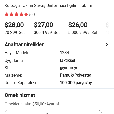
Kurbağa Takımı Savaş Üniforması Eğitim Takımı
5.0
$28,00
$27,00
$26,00
$2
20-299
Set
300-4.999
Set
5.000-9.999
Set
10.
Anahtar nitelikler
Hayır. Modeli.
:
1234
Uygulama
:
taktiksel
Stil
:
giyinmeye
Malzeme
:
Pamuk/Polyester
Üretim Kapasitesi
:
100.000 parça/ay
Örnek hizmet
Örneklerini alın
$50,00
/
Ayarla
!