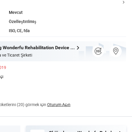
Mevcut
Özelleştirilmiş
ISO, CE, fda
Shijiazhuang Wonderfu Rehabilitation Device Technology Co., Ltd.
 ve Ticaret Şirketi
2019
çi
ketlerini (20) görmek için
Oturum Açın