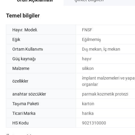
Temel bilgiler
Hayır. Modeli.
FNSF
Eğik
Eğilmemiş
Ortam Kullanımı
Dış mekan, İç mekan
Güç kaynağı
hayır
Malzeme
silikon
i̇mplant malzemeleri ve yapa
özellikler
organlar
anahtar sözcükler
parmak kozmetik protezi
Taşıma Paketi
karton
Ticari Marka
harika
HS Kodu
9021310000