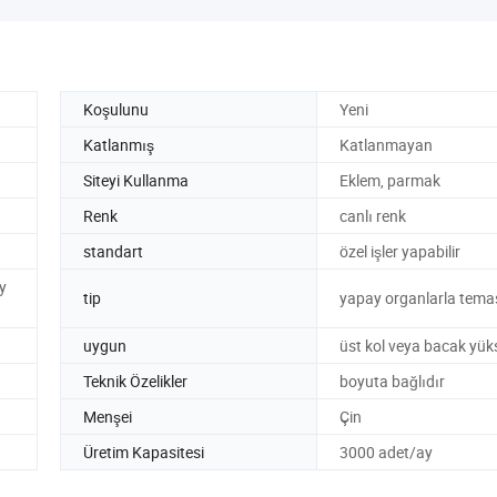
Koşulunu
Yeni
Katlanmış
Katlanmayan
Siteyi Kullanma
Eklem, parmak
Renk
canlı renk
standart
özel işler yapabilir
y
tip
yapay organlarla tema
uygun
üst kol veya bacak yükse
Teknik Özelikler
boyuta bağlıdır
Menşei
Çin
Üretim Kapasitesi
3000 adet/ay