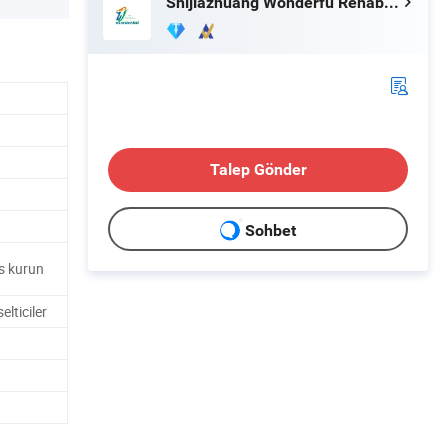
Shijiazhuang Wonderfu Rehabilitation Device Technology Co., Ltd.
Talep Gönder
Sohbet
s kurun
lticiler