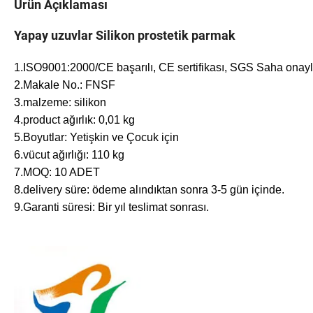
Ürün Açıklaması
Yapay uzuvlar Silikon prostetik parmak
1.ISO9001:2000/CE başarılı, CE sertifikası, SGS Saha onayl
2.Makale No.: FNSF
3.malzeme: silikon
4.product ağırlık: 0,01 kg
5.Boyutlar: Yetişkin ve Çocuk için
6.vücut ağırlığı: 110 kg
7.MOQ: 10 ADET
8.delivery süre: ödeme alındıktan sonra 3-5 gün içinde.
9.Garanti süresi: Bir yıl teslimat sonrası.