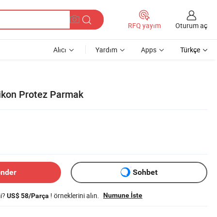
Oturum aç
RFQ yayım
Alıcı
Yardım
Apps
Türkçe
likon Protez Parmak
0
önder
Sohbet
mi?
! örneklerini alın.
Numune İste
US$ 58/Parça