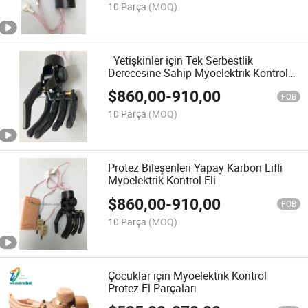
10 Parça
(MOQ)
Yetişkinler için Tek Serbestlik
Derecesine Sahip Myoelektrik Kontrol
Protez Eli
$
860,00
-
910,00
FOB
10 Parça
(MOQ)
Protez Bileşenleri Yapay Karbon Lifli
Myoelektrik Kontrol Eli
$
860,00
-
910,00
FOB
10 Parça
(MOQ)
Çocuklar için Myoelektrik Kontrol
Protez El Parçaları