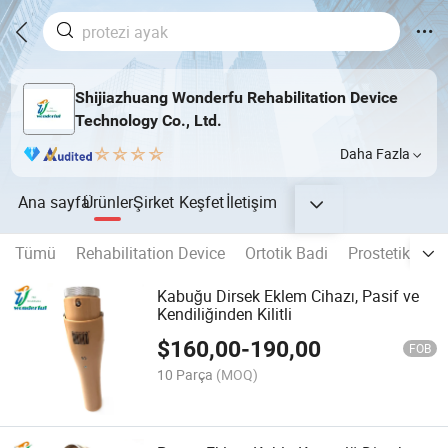
Shijiazhuang Wonderfu Rehabilitation Device
Technology Co., Ltd.
Daha Fazla
Ana sayfa
Ürünler
Şirket
Keşfet
İletişim
Tümü
Rehabilitation Device
Ortotik Badi
Prostetik Eki
Kabuğu Dirsek Eklem Cihazı, Pasif ve
Kendiliğinden Kilitli
$
160,00
-
190,00
FOB
10 Parça
(MOQ)