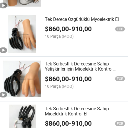
Tek Derece Özgürlüklü Myoelektrik El
$
860,00
-
910,00
FOB
10 Parça
(MOQ)
Tek Serbestlik Derecesine Sahip
Yetişkinler için Mioelektrik Kontrol
Protezleri
$
860,00
-
910,00
FOB
10 Parça
(MOQ)
Tek Serbestlik Derecesine Sahip
Mioelektrik Kontrol Eli
$
860,00
-
910,00
FOB