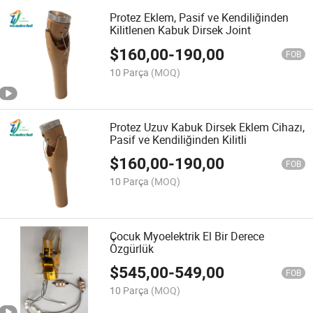
Protez Eklem, Pasif ve Kendiliğinden
Kilitlenen Kabuk Dirsek Joint
$
160,00
-
190,00
FOB
10 Parça
(MOQ)
Protez Uzuv Kabuk Dirsek Eklem Cihazı,
Pasif ve Kendiliğinden Kilitli
$
160,00
-
190,00
FOB
10 Parça
(MOQ)
Çocuk Myoelektrik El Bir Derece
Özgürlük
$
545,00
-
549,00
FOB
10 Parça
(MOQ)