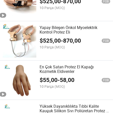
$
525,00
-
870,00
FOB
10 Parça
(MOQ)
Yapay Bileşen Önkol Myoelektrik
Kontrol Protez Eli
$
525,00
-
870,00
FOB
10 Parça
(MOQ)
En Çok Satan Protez El Kapağı
Kozmetik Eldivenler
$
55,00
-
58,00
FOB
10 Parça
(MOQ)
Yüksek Dayanıklılıkta Tıbbi Kalite
Kauçuk Silikon Sıvı Poliüretan Protez El