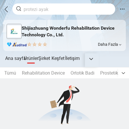
Shijiazhuang Wonderfu Rehabilitation Device
Technology Co., Ltd.
Daha Fazla
Ana sayfa
Ürünler
Şirket
Keşfet
İletişim
Tümü
Rehabilitation Device
Ortotik Badi
Prostetik Eki